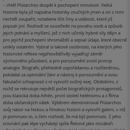
– chtěl Plútarchos dospět k pochopení minulosti. Velká
historie byla již napsána historiky zvučných jmen a on s nimi
nechtěl soupeřit, notabene líčit činy a události, které již
popsali jiní. Rozhodl se soustředit na povahu osob a způsob
jejich jednání a myšlení, jež z nich učinily hybné síly dějin a
pro jejichž pochopení shromáždil a sepsal údaje, které obecně
unikly ostatním. Vybral si takové osobnosti, na kterých jeho
historické reflexe nejpřesvědčivěji vyjadřují záměr
výchovného působení, a pro porozumění zvolil princip
analogie. Biografii, přehledně uspořádanou a rozčleněnou,
pokládal za optimální žánr a nástroj k porozumění a svou
fabulační schopností z ní vytvořil svižný esej. Obdobími, z
nichž se rekrutuje největší počet biografických protagonistů,
jsou klasická doba Athén, první století helénismu a z Říma
doba občanských válek. Výběrem demonstroval Plútarchos
svůj názor na řeckou a římskou historii a vytvořil galerii, v níž
je pominuto to, o čem rozhodl, že má být pominuto. Z jeho
srovnání pak lépe vycházejí spíše Řekové jako iniciátoři