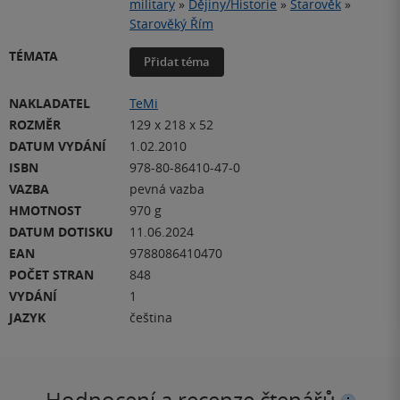
military
»
Dějiny/Historie
»
Starověk
»
Starověký Řím
TÉMATA
Přidat téma
NAKLADATEL
TeMi
ROZMĚR
129 x 218 x 52
DATUM VYDÁNÍ
1.02.2010
ISBN
978-80-86410-47-0
VAZBA
pevná vazba
HMOTNOST
970 g
DATUM DOTISKU
11.06.2024
EAN
9788086410470
POČET STRAN
848
VYDÁNÍ
1
JAZYK
čeština
Hodnocení a recenze čtenářů