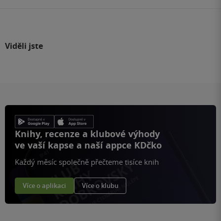
Viděli jste
Knihy, recenze a klubové výhody
ve vaší kapse a naší appce KDčko
Každý měsíc společně přečteme tisíce knih
Více o aplikaci
Více o klubu