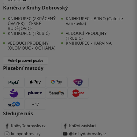
Kariéra v Knihy Dobrovský
KNIHKUPEC (ZKRÁCENÝ
KNIHKUPEC - BRNO (Galerie
ÚVAZEK) - ČESKÉ
Vaňkovka)
BUDĚJOVICE
KNIHKUPEC (TŘEBÍČ)
VEDOUCÍ PRODEJNY
(TŘEBÍČ)
VEDOUCÍ PRODEJNY
KNIHKUPEC - KARVINÁ
(OLOMOUC - OC HANÁ)
Volné pracovní pozice
Platební metody
+ 17
Sledujte nás
KnihyDobrovsky.cz
Knižní závisláci
knihydobrovsky
@knihydobrovskycz