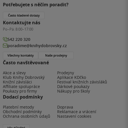
Potřebujete s něčím poradit?
Často kladené dotazy
Kontaktujte nás
Po–Pá:
8:00–17:00
542 220 320
poradime@knihydobrovsky.cz
Všechny kontakty
Naše prodejny
Často navštěvované
Akce a slevy
Prodejny
Klub Knihy Dobrovský
Aplikace KDčko
Knižní závisláci
Festival knižních závisláků
Affiliate spolupráce
Dárkové poukazy
Poukazy pro firmy
Nákupy pro školy
Dodací podmínky
Platební metody
Doprava
Obchodní podmínky
Reklamace a vrácení
Ochrana osobních údajů
Nastavení cookies
Vše důležité