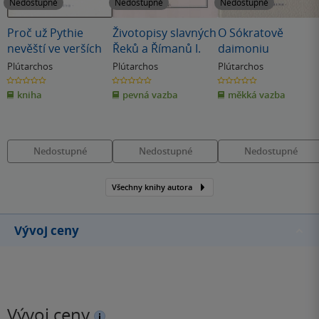
Nedostupné
Nedostupné
Nedostupné
Proč už Pythie
Životopisy slavných
O Sókratově
nevěští ve verších
Řeků a Římanů I.
daimoniu
Plútarchos
Plútarchos
Plútarchos
0.0
0.0
0.0
z
z
z
kniha
pevná vazba
měkká vazba
5
5
5
hvězdiček
hvězdiček
hvězdiček
Nedostupné
Nedostupné
Nedostupné
Všechny knihy autora
Vývoj ceny
Vývoj ceny