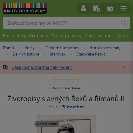
Vyhledávání
Bestsellery
Učebnice
Školní potřeby
Dark romance
Zachra
Nacházíte
Domů
Knihy
Odborná literatura
Historie a military
»
»
»
se
Dějiny/Historie
Starověk
Starověké Řecko
»
»
»
zde:
Zásilkovna zdarma celý týden!
Za
0.0
z
5
0 hodnocení čtenářů
hvězdiček
Životopisy slavných Řeků a Římanů II.
Autor
Plútarchos
Nedostupné