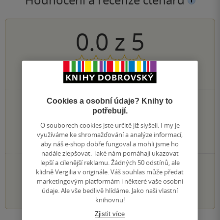
0.0
z
5
0
hodnocení čtenářů
Cookies a osobní údaje? Knihy to
0×
5 hvězdiček
potřebují.
0×
4 hvězdičky
0×
3 hvězdičky
O souborech cookies jste určitě již slyšeli. I my je
0×
2 hvězdičky
využíváme ke shromažďování a analýze informací,
0×
1 hvezdička
aby náš e-shop dobře fungoval a mohli jsme ho
nadále zlepšovat. Také nám pomáhají ukazovat
lepší a cílenější reklamu. Žádných 50 odstínů, ale
PŘIDEJTE SVÉ HODNOCENÍ KNIHY
klidně Vergilia v originále. Váš souhlas může předat
marketingovým platformám i některé vaše osobní
1
2
3
4
5
údaje. Ale vše bedlivě hlídáme. Jako naši vlastní
knihovnu!
Zjistit více