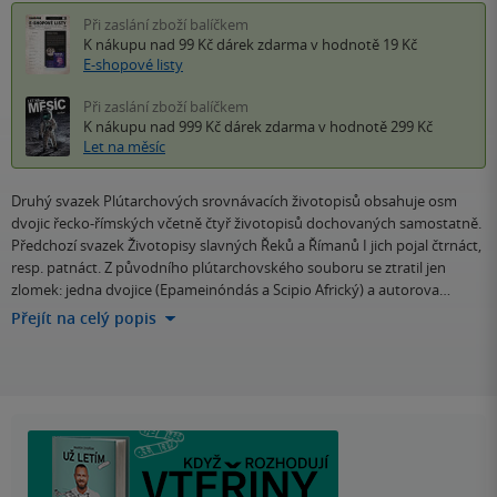
Při zaslání zboží balíčkem
K nákupu nad 99 Kč
dárek zdarma
v hodnotě 19 Kč
E-shopové listy
Při zaslání zboží balíčkem
K nákupu nad 999 Kč
dárek zdarma
v hodnotě 299 Kč
Let na měsíc
Druhý svazek Plútarchových srovnávacích životopisů obsahuje osm
dvojic řecko-římských včetně čtyř životopisů dochovaných samostatně.
Předchozí svazek Životopisy slavných Řeků a Římanů I jich pojal čtrnáct,
resp. patnáct. Z původního plútarchovského souboru se ztratil jen
zlomek: jedna dvojice (Epameinóndás a Scipio Africký) a autorova…
Přejít na celý popis