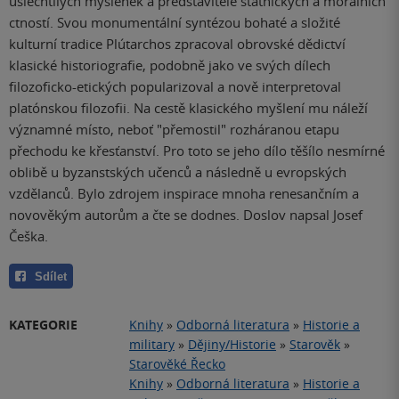
ušlechtilých myšlenek a představitelé státnických a morálních
ctností. Svou monumentální syntézou bohaté a složité
kulturní tradice Plútarchos zpracoval obrovské dědictví
klasické historiografie, podobně jako ve svých dílech
filozoficko-etických popularizoval a nově interpretoval
platónskou filozofii. Na cestě klasického myšlení mu náleží
významné místo, neboť "přemostil" rozháranou etapu
přechodu ke křesťanství. Pro toto se jeho dílo těšílo nesmírné
oblibě u byzanstských učenců a následně u evropských
vzdělanců. Bylo zdrojem inspirace mnoha renesančním a
novověkým autorům a čte se dodnes. Doslov napsal Josef
Češka.
Sdílet
KATEGORIE
Knihy
»
Odborná literatura
»
Historie a
military
»
Dějiny/Historie
»
Starověk
»
Starověké Řecko
Knihy
»
Odborná literatura
»
Historie a