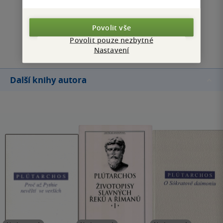
Zobrazit všechna hodnocení
Povolit vše
Přidat hodnocení
Povolit pouze nezbytné
Nastavení
Další knihy autora