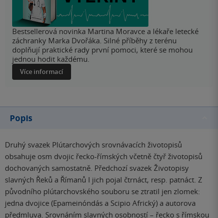
Bestsellerová novinka Martina Moravce a lékaře letecké
záchranky Marka Dvořáka. Silné příběhy z terénu
doplňují praktické rady první pomoci, které se mohou
jednou hodit každému.
Více informací
Popis
Druhý svazek Plútarchových srovnávacích životopisů
obsahuje osm dvojic řecko-římských včetně čtyř životopisů
dochovaných samostatně. Předchozí svazek Životopisy
slavných Řeků a Římanů I jich pojal čtrnáct, resp. patnáct. Z
původního plútarchovského souboru se ztratil jen zlomek:
jedna dvojice (Epameinóndás a Scipio Africký) a autorova
předmluva. Srovnáním slavných osobností – řecko s římskou