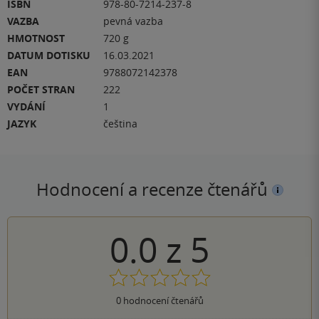
ISBN
978-80-7214-237-8
VAZBA
pevná vazba
HMOTNOST
720 g
DATUM DOTISKU
16.03.2021
EAN
9788072142378
POČET STRAN
222
VYDÁNÍ
1
JAZYK
čeština
Hodnocení a recenze čtenářů
0.0
z
5
0
hodnocení čtenářů