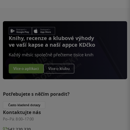
Knihy, recenze a klubové výhody
ve vaší kapse a naší appce KDčko
Každý měsíc společně přečteme tisíce knih
Více o aplikaci
Více o klubu
Potřebujete s něčím poradit?
Často kladené dotazy
Kontaktujte nás
Po–Pá:
8:00–17:00
542 220 320