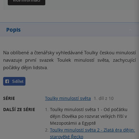
Více informací
Popis
Na oblíbené a čtenářsky vyhledávané Toulky českou minulostí
navazuje první svazek Toulek minulostí světa, zachycující
počátky dějin lidstva.
Sdílet
SÉRIE
Toulky minulostí světa
1. díl z 10
DALŠÍ ZE SÉRIE
1.
Toulky minulostí světa 1 - Od počátku
dějin člověka po rozvrat velkých říší v
Mezopotámii a Egyptě
2.
Toulky minulostí světa 2 - Zlatá éra dějin:
starověké Řecko