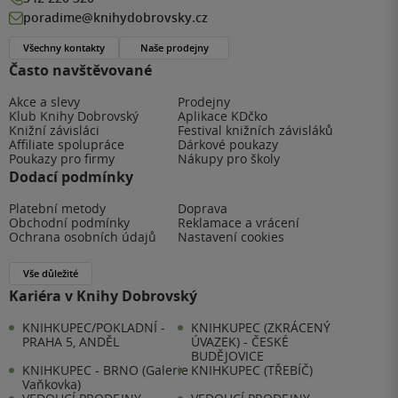
poradime@knihydobrovsky.cz
Všechny kontakty
Naše prodejny
Často navštěvované
Akce a slevy
Prodejny
Klub Knihy Dobrovský
Aplikace KDčko
Knižní závisláci
Festival knižních závisláků
Affiliate spolupráce
Dárkové poukazy
Poukazy pro firmy
Nákupy pro školy
Dodací podmínky
Platební metody
Doprava
Obchodní podmínky
Reklamace a vrácení
Ochrana osobních údajů
Nastavení cookies
Vše důležité
Kariéra v Knihy Dobrovský
KNIHKUPEC/POKLADNÍ -
KNIHKUPEC (ZKRÁCENÝ
PRAHA 5, ANDĚL
ÚVAZEK) - ČESKÉ
BUDĚJOVICE
KNIHKUPEC - BRNO (Galerie
KNIHKUPEC (TŘEBÍČ)
Vaňkovka)