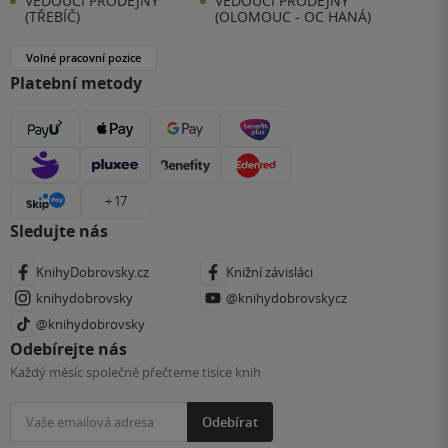
VEDOUCÍ PRODEJNY
VEDOUCÍ PRODEJNY
(TŘEBÍČ)
(OLOMOUC - OC HANÁ)
Volné pracovní pozice
Platební metody
+ 17
Sledujte nás
KnihyDobrovsky.cz
Knižní závisláci
knihydobrovsky
@knihydobrovskycz
@knihydobrovsky
Odebírejte nás
Každý měsíc společně přečteme tisíce knih
Odebírat