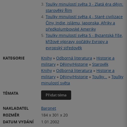
3.
Toulky minulostí světa 3 - Zlatá éra dějin:
starověký Řím
4.
Toulky minulostí světa 4 - Staré civilizace
Číny, Indie, islámu, Japonska, Afriky a
předkolumbovské Ameriky
5.
Toulky minulostí světa 5 - Byzantská říše,
křížové výpravy, počátky Evropy a
evropský středověk
KATEGORIE
Knihy
»
Odborná literatura
»
Historie a
military
»
Dějiny/Historie
»
Starověk
Knihy
»
Odborná literatura
»
Historie a
military
»
Dějiny/Historie
»
Toulky…
»
Toulky
minulostí světa
TÉMATA
Přidat téma
NAKLADATEL
Baronet
ROZMĚR
184 x 301 x 20
DATUM VYDÁNÍ
1.01.2002