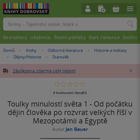
Vyhledávání
Bestsellery
Učebnice
Školní potřeby
Dark romance
Zachra
Nacházíte
Domů
Knihy
Odborná literatura
Historie a military
»
»
»
se
Dějiny/Historie
Starověk
»
»
zde:
Zásilkovna zdarma celý týden!
Za
0.0
z
5
0 hodnocení čtenářů
hvězdiček
Toulky minulostí světa 1 - Od počátku
dějin člověka po rozvrat velkých říší v
Mezopotámii a Egyptě
Autor
Jan Bauer