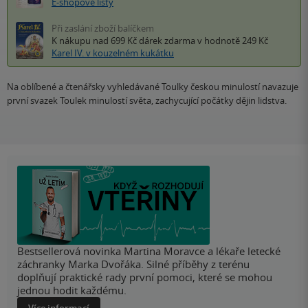
E-shopové listy
Při zaslání zboží balíčkem
K nákupu nad 699 Kč
dárek zdarma
v hodnotě 249 Kč
Karel IV. v kouzelném kukátku
Na oblíbené a čtenářsky vyhledávané Toulky českou minulostí navazuje
první svazek Toulek minulostí světa, zachycující počátky dějin lidstva.
Bestsellerová novinka Martina Moravce a lékaře letecké
záchranky Marka Dvořáka. Silné příběhy z terénu
doplňují praktické rady první pomoci, které se mohou
jednou hodit každému.