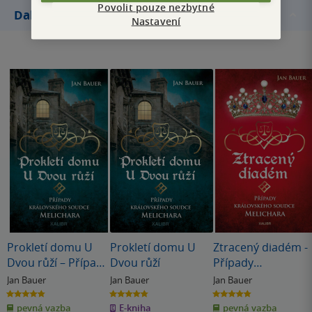
Povolit pouze nezbytné
Další knihy autora
Nastavení
Prokletí domu U
Prokletí domu U
Ztracený diadém -
Dvou růží – Případy
Dvou růží
Případy
královského
královského
Jan Bauer
Jan Bauer
Jan Bauer
soudce Melichara
soudce Melichara
4.8
4.8
4.8
z
z
z
pevná vazba
E-kniha
pevná vazba
5
5
5