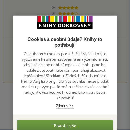
0×
5 hvězdiček
0×
4 hvězdičky
0×
3 hvězdičky
0×
2 hvězdičky
0×
1 hvezdička
Cookies a osobní údaje? Knihy to
PŘIDEJTE SVÉ HODNOCENÍ KNIHY
potřebují.
O souborech cookies jste určitě již slyšeli. I my je
Hodnocení našich knihkupců: 0.0 z 5
využíváme ke shromažďování a analýze informací,
aby náš e-shop dobře fungoval a mohli jsme ho
1
2
3
4
5
nadále zlepšovat. Také nám pomáhají ukazovat
lepší a cílenější reklamu. Žádných 50 odstínů, ale
klidně Vergilia v originále. Váš souhlas může předat
marketingovým platformám i některé vaše osobní
údaje. Ale vše bedlivě hlídáme. Jako naši vlastní
Zobrazit všechna hodnocení
knihovnu!
Zjistit více
Přidat hodnocení
Povolit vše