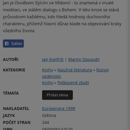
Jan je člověkem žijícím ve Vědomí - to znamená v trvalé
meditaci, ve stálém dialogu s Bohem. V této knize se stává
průvodcem každému, kdo hledá hodnoty duchovního
charakteru, přičemž hlavní důraz klade na objevování krásy
všedního života.
Sdílet
AUTOŘI
Jan Konfršt
|
Martin Dosoudil
KATEGORIE
Knihy
»
Naučná literatura
»
Rozvoj
osobnosti
Knihy
»
Poškozené zboží
TÉMATA
Přidat téma
NAKLADATEL
Euroservice 1999
JAZYK
čeština
POČET STRAN
244
ISBN
DEF0000147520