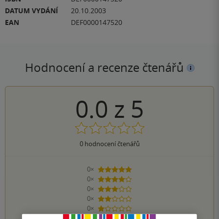
DATUM VYDÁNÍ
20.10.2003
EAN
DEF0000147520
Hodnocení a recenze čtenářů
0.0
z
5
0
hodnocení čtenářů
0×
5 hvězdiček
0×
4 hvězdičky
0×
3 hvězdičky
0×
2 hvězdičky
0×
1 hvezdička