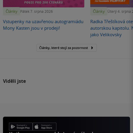
Články
Články
Pátek 7. srpna 2026
Úterý 4. srpna
Vstupenky na uzavřenou autogramiádu
Radka Třeštíková otev
Mony Kasten jsou v prodeji!
autorskou kapitolu.
jako Velikovsky
Články, které stojí za pozornost
Viděli jste