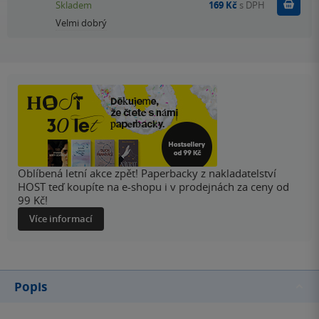
Do k
Skladem
169 Kč
s DPH
Velmi dobrý
Oblíbená letní akce zpět! Paperbacky z nakladatelství
HOST teď koupíte na e-shopu i v prodejnách za ceny od
99 Kč!
Více informací
Popis