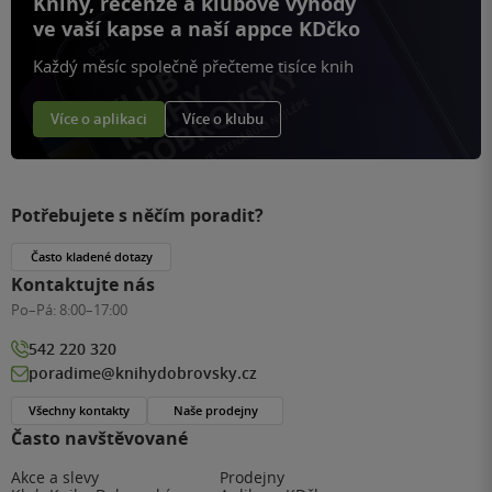
Knihy, recenze a klubové výhody
ve vaší kapse a naší appce KDčko
Každý měsíc společně přečteme tisíce knih
Více o aplikaci
Více o klubu
Potřebujete s něčím poradit?
Často kladené dotazy
Kontaktujte nás
Po–Pá:
8:00–17:00
542 220 320
poradime@knihydobrovsky.cz
Všechny kontakty
Naše prodejny
Často navštěvované
Akce a slevy
Prodejny