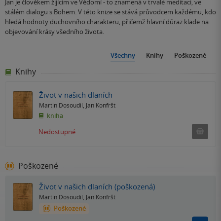
Jan je člověkem žijícím ve Vědomí - to znamená v trvalé meditaci, ve
stálém dialogu s Bohem. V této knize se stává průvodcem každému, kdo
hledá hodnoty duchovního charakteru, přičemž hlavní důraz klade na
objevování krásy všedního života.
Všechny
Knihy
Poškozené
Knihy
Život v našich dlaních
Martin Dosoudil
,
Jan Konfršt
kniha
Ned
Nedostupné
Poškozené
Život v našich dlaních (poškozená)
Martin Dosoudil
,
Jan Konfršt
Poškozené