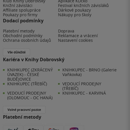
Klub Knihy Dobrovský
Aplikace KDčko
Knižní závisláci
Festival knižních závisláků
Affiliate spolupráce
Dárkové poukazy
Poukazy pro firmy
Nákupy pro školy
Dodací podmínky
Platební metody
Doprava
Obchodní podmínky
Reklamace a vrácení
Ochrana osobních údajů
Nastavení cookies
Vše důležité
Kariéra v Knihy Dobrovský
KNIHKUPEC (ZKRÁCENÝ
KNIHKUPEC - BRNO (Galerie
ÚVAZEK) - ČESKÉ
Vaňkovka)
BUDĚJOVICE
KNIHKUPEC (TŘEBÍČ)
VEDOUCÍ PRODEJNY
(TŘEBÍČ)
VEDOUCÍ PRODEJNY
KNIHKUPEC - KARVINÁ
(OLOMOUC - OC HANÁ)
Volné pracovní pozice
Platební metody