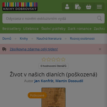
Vyhledávání
Bestsellery
Učebnice
Školní potřeby
Dark romance
Zachra
Nacházíte
Domů
Knihy
Naučná literatura
Rozvoj osobnosti
»
»
»
se
zde:
Zásilkovna zdarma celý týden!
Za
0.0
z
5
0 hodnocení čtenářů
hvězdiček
Život v našich dlaních (poškozená)
Autor
Jan Konfršt
,
Martin Dosoudil
Poškozené