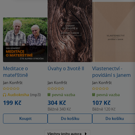
Meditace o
Úvahy o životě II
Vlastenectví -
mateřštině
povídání s Janem
Jan Konfršt
Jan Konfršt
Jan Konfršt
0.0
0.0
0.0
z
z
z
Audiokniha
(mp3)
pevná vazba
pevná vazba
5
5
5
hvězdiček
hvězdiček
hvězdiček
199 Kč
304 Kč
107 Kč
Běžně
340 Kč
Běžně
120 Kč
Koupit
Do košíku
Do košíku
Všechny knihy autora