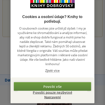
PŘIDEJTE SVÉ HODNOCENÍ KNIHY
Hodnocení našich knihkupců: 0.0 z 5
Cookies a osobní údaje? Knihy to
potřebují.
1
2
3
4
5
O souborech cookies jste určitě již slyšeli. I my je
využíváme ke shromažďování a analýze informací,
aby náš e-shop dobře fungoval a mohli jsme ho
nadále zlepšovat. Také nám pomáhají ukazovat
lepší a cílenější reklamu. Žádných 50 odstínů, ale
Zobrazit všechna hodnocení
klidně Vergilia v originále. Váš souhlas může předat
marketingovým platformám i některé vaše osobní
údaje. Ale vše bedlivě hlídáme. Jako naši vlastní
Přidat hodnocení
knihovnu!
Zjistit více
Další knihy autora
Povolit vše
Povolit pouze nezbytné
Nastavení