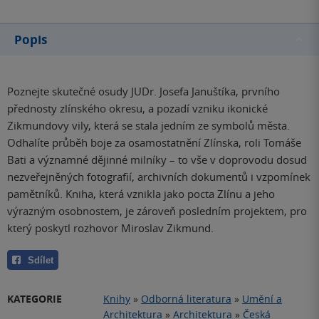
Popis
Poznejte skutečné osudy JUDr. Josefa Januštíka, prvního
přednosty zlínského okresu, a pozadí vzniku ikonické
Zikmundovy vily, která se stala jedním ze symbolů města.
Odhalíte průběh boje za osamostatnění Zlínska, roli Tomáše
Bati a významné dějinné milníky – to vše v doprovodu dosud
nezveřejněných fotografií, archivních dokumentů i vzpomínek
pamětníků. Kniha, která vznikla jako pocta Zlínu a jeho
výrazným osobnostem, je zároveň posledním projektem, pro
který poskytl rozhovor Miroslav Zikmund.
Sdílet
KATEGORIE
Knihy
»
Odborná literatura
»
Umění a
Architektura
»
Architektura
»
Česká