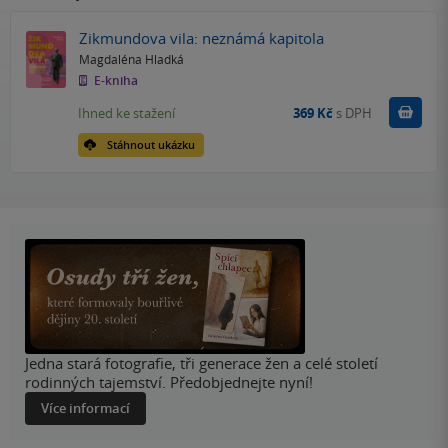
Zikmundova vila: neznámá kapitola
Magdaléna Hladká
E-kniha
Koupit
Ihned ke stažení
369 Kč
s DPH
Stáhnout ukázku
Jedna stará fotografie, tři generace žen a celé století
rodinných tajemství. Předobjednejte nyní!
Více informací