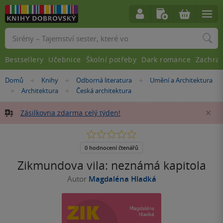
Vyhledávání
Bestsellery
Učebnice
Školní potřeby
Dark romance
Zachra
Nacházíte
Domů
Knihy
Odborná literatura
Umění a Architektura
»
»
»
se
Architektura
Česká architektura
»
»
zde:
Zásilkovna zdarma celý týden!
Za
0.0
z
5
0 hodnocení čtenářů
hvězdiček
Zikmundova vila: neznámá kapitola
Autor
Magdaléna Hladká