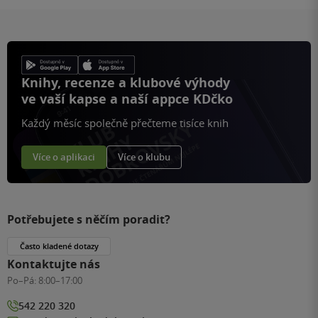
Knihy, recenze a klubové výhody
ve vaší kapse a naší appce KDčko
Každý měsíc společně přečteme tisíce knih
Více o aplikaci
Více o klubu
Potřebujete s něčím poradit?
Často kladené dotazy
Kontaktujte nás
Po–Pá:
8:00–17:00
542 220 320