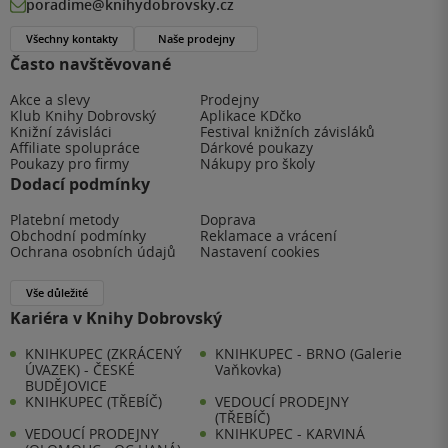
poradime@knihydobrovsky.cz
Všechny kontakty
Naše prodejny
Často navštěvované
Akce a slevy
Prodejny
Klub Knihy Dobrovský
Aplikace KDčko
Knižní závisláci
Festival knižních závisláků
Affiliate spolupráce
Dárkové poukazy
Poukazy pro firmy
Nákupy pro školy
Dodací podmínky
Platební metody
Doprava
Obchodní podmínky
Reklamace a vrácení
Ochrana osobních údajů
Nastavení cookies
Vše důležité
Kariéra v Knihy Dobrovský
KNIHKUPEC (ZKRÁCENÝ
KNIHKUPEC - BRNO (Galerie
ÚVAZEK) - ČESKÉ
Vaňkovka)
BUDĚJOVICE
KNIHKUPEC (TŘEBÍČ)
VEDOUCÍ PRODEJNY
(TŘEBÍČ)
VEDOUCÍ PRODEJNY
KNIHKUPEC - KARVINÁ