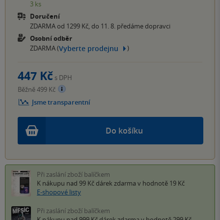
3 ks
Doručení
ZDARMA od 1299 Kč, do 11. 8. předáme dopravci
Osobní odběr
Vyberte prodejnu
ZDARMA (
)
447 Kč
s DPH
Běžně 499 Kč
Jsme transparentní
Do košíku
Při zaslání zboží balíčkem
K nákupu nad 99 Kč
dárek zdarma
v hodnotě 19 Kč
E-shopové listy
Při zaslání zboží balíčkem
K nákupu nad 999 Kč
dárek zdarma
v hodnotě 299 Kč