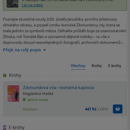
Let na měsíc
Poznejte skutečné osudy JUDr. Josefa Januštíka, prvního přednosty
zlínského okresu, a pozadí vzniku ikonické Zikmundovy vily, která se
stala jedním ze symbolů města. Odhalíte průběh boje za osamostatnění
Zlínska, roli Tomáše Bati a významné dějinné milníky – to vše v
doprovodu dosud nezveřejněných fotografií, archivních dokumentů i…
Přejít na celý popis
Všechny
Knihy
E-knihy
Knihy
Zikmundova vila: neznámá kapitola
Magdaléna Hladká
pevná vazba
Do k
Skladem
447 Kč
s DPH
E-knihy