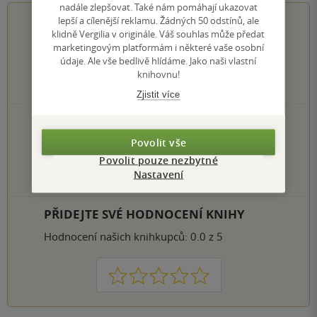
nadále zlepšovat. Také nám pomáhají ukazovat
0.0
z
5
lepší a cílenější reklamu. Žádných 50 odstínů, ale
klidně Vergilia v originále. Váš souhlas může předat
marketingovým platformám i některé vaše osobní
údaje. Ale vše bedlivě hlídáme. Jako naši vlastní
knihovnu!
0
hodnocení čtenářů
Zjistit více
0×
5 hvězdiček
0×
4 hvězdičky
Povolit vše
0×
3 hvězdičky
Povolit pouze nezbytné
0×
2 hvězdičky
Nastavení
0×
1 hvezdička
PŘIDEJTE SVÉ HODNOCENÍ KNIHY
Hodnocení našich knihkupců: 0.0 z 5
1
2
3
4
5