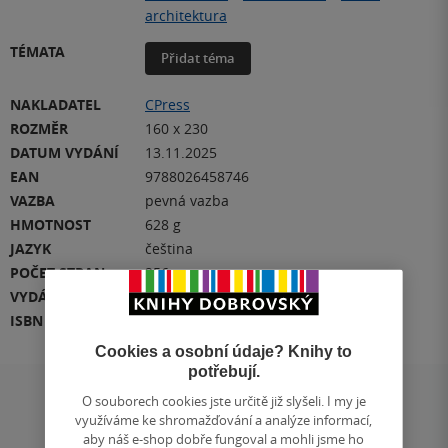
architektura
TÉMATA
Přidat téma
NAKLADATEL
CPress
ROZMĚR
160 x 230
DATUM VYDÁNÍ
13.11.2025
EAN
9788026458746
VAZBA
pevná vazba
HMOTNOST
628 g
JAZYK
čeština
POČET STRAN
256
VYDÁNÍ
1
ISBN
978-80-264-5874-6
Cookies a osobní údaje? Knihy to
potřebují.
O souborech cookies jste určitě již slyšeli. I my je
Hodnocení a recenze čtenářů
využíváme ke shromažďování a analýze informací,
aby náš e-shop dobře fungoval a mohli jsme ho