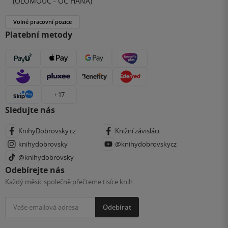
(OLOMOUC - OC HANÁ)
Volné pracovní pozice
Platební metody
+ 17
Sledujte nás
KnihyDobrovsky.cz
Knižní závisláci
knihydobrovsky
@knihydobrovskycz
@knihydobrovsky
Odebírejte nás
Každý měsíc společně přečteme tisíce knih
Odebírat