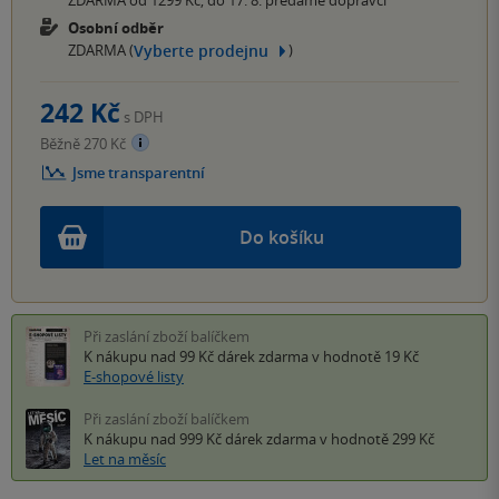
ZDARMA od 1299 Kč, do 17. 8. předáme dopravci
Osobní odběr
Vyberte prodejnu
ZDARMA (
)
242 Kč
s DPH
Běžně 270 Kč
Jsme transparentní
Do košíku
Při zaslání zboží balíčkem
K nákupu nad 99 Kč
dárek zdarma
v hodnotě 19 Kč
E-shopové listy
Při zaslání zboží balíčkem
K nákupu nad 999 Kč
dárek zdarma
v hodnotě 299 Kč
Let na měsíc