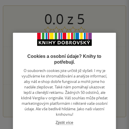
0.0
z
5
0
hodnocení čtenářů
0×
5 hvězdiček
Cookies a osobní údaje? Knihy to
0×
4 hvězdičky
potřebují.
0×
3 hvězdičky
O souborech cookies jste určitě již slyšeli. I my je
0×
2 hvězdičky
využíváme ke shromažďování a analýze informací,
0×
1 hvezdička
aby náš e-shop dobře fungoval a mohli jsme ho
nadále zlepšovat. Také nám pomáhají ukazovat
PŘIDEJTE SVÉ HODNOCENÍ KNIHY
lepší a cílenější reklamu. Žádných 50 odstínů, ale
klidně Vergilia v originále. Váš souhlas může předat
marketingovým platformám i některé vaše osobní
1
2
3
4
5
údaje. Ale vše bedlivě hlídáme. Jako naši vlastní
knihovnu!
Zjistit více
Zobrazit všechna hodnocení