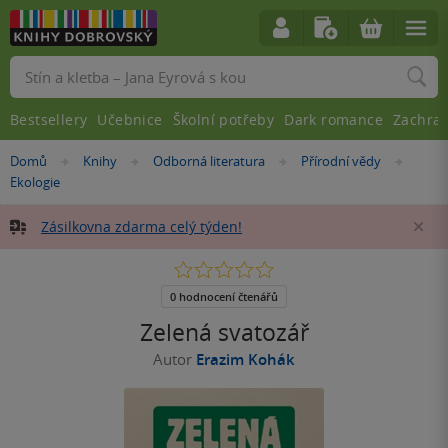
Vyhledávání
Bestsellery
Učebnice
Školní potřeby
Dark romance
Zachra
Nacházíte
Domů
Knihy
Odborná literatura
Přírodní vědy
»
»
»
»
se
Ekologie
zde:
Zásilkovna zdarma celý týden!
Za
0.0
z
5
0 hodnocení čtenářů
hvězdiček
Zelená svatozář
Autor
Erazim Kohák