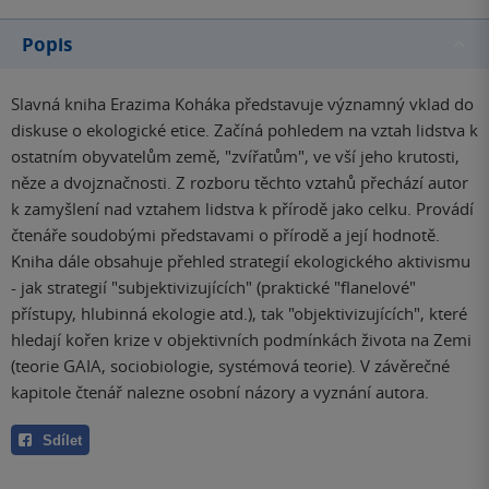
Popis
Slavná kniha Erazima Koháka představuje významný vklad do
diskuse o ekologické etice. Začíná pohledem na vztah lidstva k
ostatním obyvatelům země, "zvířatům", ve vší jeho krutosti,
něze a dvojznačnosti. Z rozboru těchto vztahů přechází autor
k zamyšlení nad vztahem lidstva k přírodě jako celku. Provádí
čtenáře soudobými představami o přírodě a její hodnotě.
Kniha dále obsahuje přehled strategií ekologického aktivismu
- jak strategií "subjektivizujících" (praktické "flanelové"
přístupy, hlubinná ekologie atd.), tak "objektivizujících", které
hledají kořen krize v objektivních podmínkách života na Zemi
(teorie GAIA, sociobiologie, systémová teorie). V závěrečné
kapitole čtenář nalezne osobní názory a vyznání autora.
Sdílet