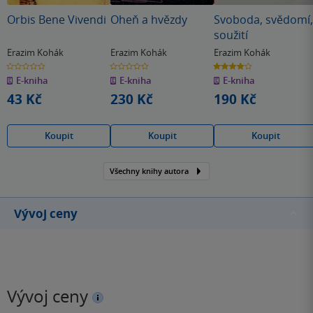
Orbis Bene Vivendi
Oheň a hvězdy
Svoboda, svědomí,
soužití
Erazim Kohák
Erazim Kohák
Erazim Kohák
0.0
0.0
4.0
z
z
z
E-kniha
E-kniha
E-kniha
5
5
5
hvězdiček
hvězdiček
hvězdiček
43 Kč
230 Kč
190 Kč
Koupit
Koupit
Koupit
Všechny knihy autora
Vývoj ceny
Vývoj ceny