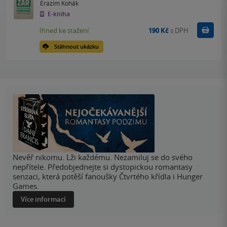
Erazim Kohák
E-kniha
Koupit
Ihned ke stažení
190 Kč
s DPH
Stáhnout ukázku
Nevěř nikomu. Lži každému. Nezamiluj se do svého
nepřítele. Předobjednejte si dystopickou romantasy
senzaci, která potěší fanoušky Čtvrtého křídla i Hunger
Games.
Více informací