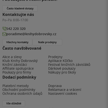
Často kladené dotazy
Kontaktujte nás
Po–Pá:
8:00–17:00
542 220 320
poradime@knihydobrovsky.cz
Všechny kontakty
Naše prodejny
Často navštěvované
Akce a slevy
Prodejny
Klub Knihy Dobrovský
Aplikace KDčko
Knižní závisláci
Festival knižních závisláků
Affiliate spolupráce
Dárkové poukazy
Poukazy pro firmy
Nákupy pro školy
Dodací podmínky
Platební metody
Doprava
Obchodní podmínky
Reklamace a vrácení
Ochrana osobních údajů
Nastavení cookies
Vše důležité