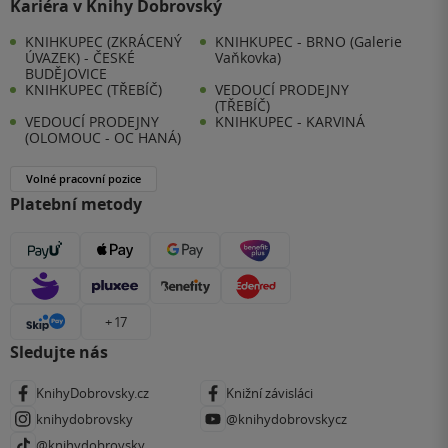
Kariéra v Knihy Dobrovský
KNIHKUPEC (ZKRÁCENÝ
KNIHKUPEC - BRNO (Galerie
ÚVAZEK) - ČESKÉ
Vaňkovka)
BUDĚJOVICE
KNIHKUPEC (TŘEBÍČ)
VEDOUCÍ PRODEJNY
(TŘEBÍČ)
VEDOUCÍ PRODEJNY
KNIHKUPEC - KARVINÁ
(OLOMOUC - OC HANÁ)
Volné pracovní pozice
Platební metody
+ 17
Sledujte nás
KnihyDobrovsky.cz
Knižní závisláci
knihydobrovsky
@knihydobrovskycz
@knihydobrovsky