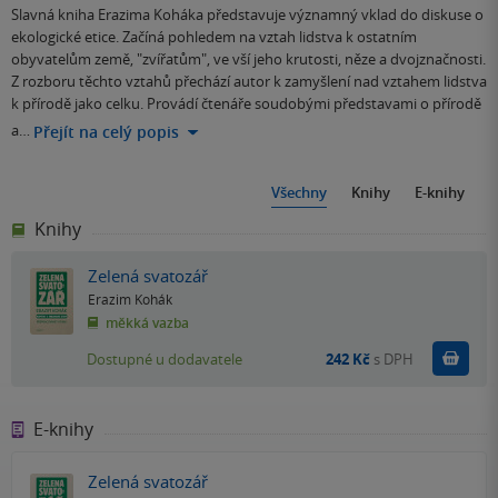
Slavná kniha Erazima Koháka představuje významný vklad do diskuse o
ekologické etice. Začíná pohledem na vztah lidstva k ostatním
obyvatelům země, "zvířatům", ve vší jeho krutosti, něze a dvojznačnosti.
Z rozboru těchto vztahů přechází autor k zamyšlení nad vztahem lidstva
k přírodě jako celku. Provádí čtenáře soudobými představami o přírodě
a…
Přejít na celý popis
Všechny
Knihy
E-knihy
Knihy
Zelená svatozář
Erazim Kohák
měkká vazba
Do k
Dostupné u dodavatele
242 Kč
s DPH
E-knihy
Zelená svatozář