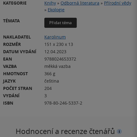
KATEGORIE
Knihy
»
Odborná literatura
»
Přírodní vědy
»
Ekologie
TÉMATA
Přidat téma
NAKLADATEL
Karolinum
ROZMĚR
151 x 230 x 13
DATUM VYDÁNÍ
12.04.2023
EAN
9788024653372
VAZBA
měkká vazba
HMOTNOST
366 g
JAZYK
čeština
POČET STRAN
204
VYDÁNÍ
3
ISBN
978-80-246-5337-2
Hodnocení a recenze čtenářů