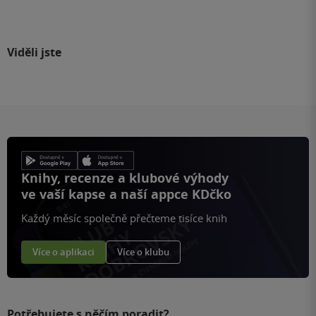
Viděli jste
Knihy, recenze a klubové výhody
ve vaší kapse a naší appce KDčko
Každý měsíc společně přečteme tisíce knih
Více o aplikaci
Více o klubu
Potřebujete s něčím poradit?