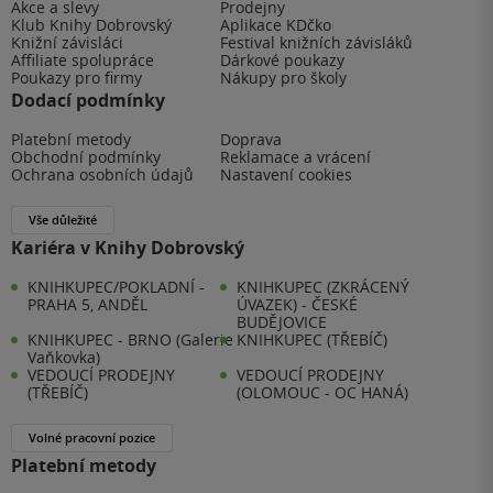
Akce a slevy
Prodejny
Klub Knihy Dobrovský
Aplikace KDčko
Knižní závisláci
Festival knižních závisláků
Affiliate spolupráce
Dárkové poukazy
Poukazy pro firmy
Nákupy pro školy
Dodací podmínky
Platební metody
Doprava
Obchodní podmínky
Reklamace a vrácení
Ochrana osobních údajů
Nastavení cookies
Vše důležité
Kariéra v Knihy Dobrovský
KNIHKUPEC/POKLADNÍ -
KNIHKUPEC (ZKRÁCENÝ
PRAHA 5, ANDĚL
ÚVAZEK) - ČESKÉ
BUDĚJOVICE
KNIHKUPEC - BRNO (Galerie
KNIHKUPEC (TŘEBÍČ)
Vaňkovka)
VEDOUCÍ PRODEJNY
VEDOUCÍ PRODEJNY
(TŘEBÍČ)
(OLOMOUC - OC HANÁ)
Volné pracovní pozice
Platební metody