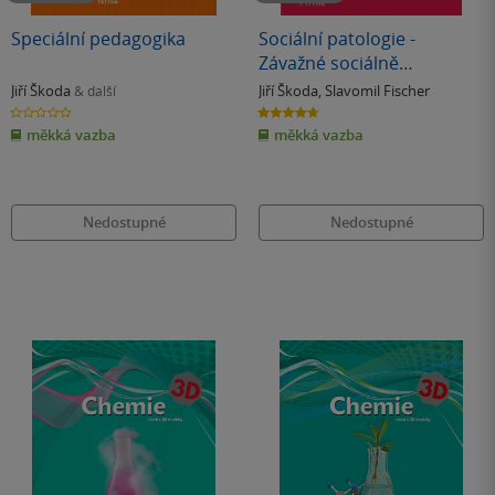
Speciální pedagogika
Sociální patologie -
Závažné sociálně
patologické jevy, příčiny,
Jiří Škoda
Jiří Škoda
,
Slavomil Fischer
& další
prevence, možnosti řešení
0.0
4.7
z
z
měkká vazba
měkká vazba
5
5
hvězdiček
hvězdiček
Nedostupné
Nedostupné