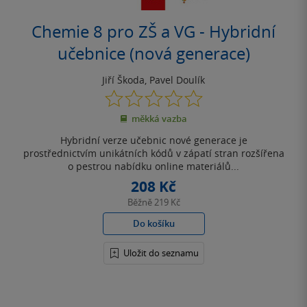
Chemie 8 pro ZŠ a VG - Hybridní
učebnice (nová generace)
Jiří Škoda
,
Pavel Doulík
0.0
z
měkká vazba
5
hvězdiček
Hybridní verze učebnic nové generace je
prostřednictvím unikátních kódů v zápatí stran rozšířena
o pestrou nabídku online materiálů...
208 Kč
Běžně
219 Kč
Do košíku
Uložit do seznamu