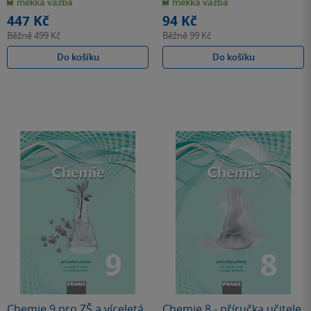
měkká vazba
měkká vazba
5
5
hvězdiček
hvězdiček
447 Kč
94 Kč
Běžně
499 Kč
Běžně
99 Kč
Do košíku
Do košíku
Chemie 9 pro ZŠ a víceletá
Chemie 8 - příručka učitele