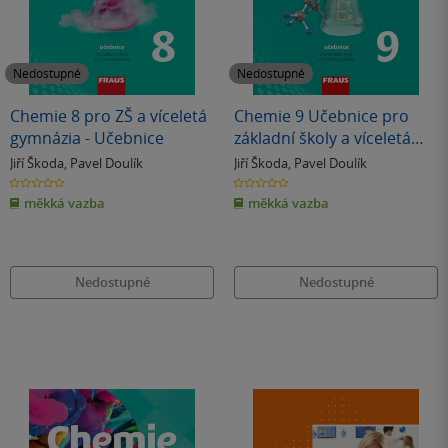
Nedostupné
Nedostupné
Chemie 8 pro ZŠ a víceletá
Chemie 9 Učebnice pro
gymnázia - Učebnice
základní školy a víceletá
gymnázia
Jiří Škoda
,
Pavel Doulík
Jiří Škoda
,
Pavel Doulík
0.0
0.0
z
z
měkká vazba
měkká vazba
5
5
hvězdiček
hvězdiček
Nedostupné
Nedostupné