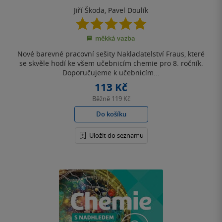
Jiří Škoda
,
Pavel Doulík
5.0
z
měkká vazba
5
hvězdiček
Nové barevné pracovní sešity Nakladatelství Fraus, které
se skvěle hodí ke všem učebnicím chemie pro 8. ročník.
Doporučujeme k učebnicím...
113 Kč
Běžně
119 Kč
Do košíku
Uložit do seznamu