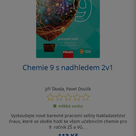
Chemie 9 s nadhledem 2v1
Jiří Škoda
,
Pavel Doulík
0.0
z
měkká vazba
5
hvězdiček
Vyzkoušejte nové barevné pracovní sešity Nakladatelství
Fraus, které se skvěle hodí ke všem učebnicím chemie pro
9. ročník ZŠ a VG....