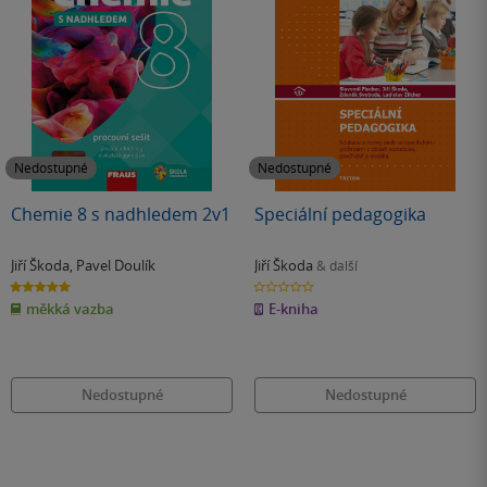
Nedostupné
Nedostupné
Chemie 8 s nadhledem 2v1
Speciální pedagogika
Jiří Škoda
,
Pavel Doulík
Jiří Škoda
& další
5.0
0.0
z
z
měkká vazba
E-kniha
5
5
hvězdiček
hvězdiček
Nedostupné
Nedostupné