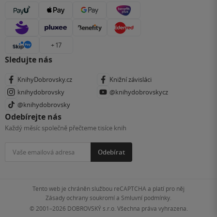
+ 17
Sledujte nás
KnihyDobrovsky.cz
Knižní závisláci
knihydobrovsky
@knihydobrovskycz
@knihydobrovsky
Odebírejte nás
Každý měsíc společně přečteme tisíce knih
Odebírat
Tento web je chráněn službou reCAPTCHA a platí pro něj
Zásady ochrany soukromí
a
Smluvní podmínky
.
© 2001–2026
DOBROVSKÝ s.r.o. Všechna práva vyhrazena.