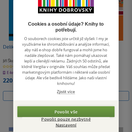
Cookies a osobní údaje? Knihy to
potřebují.
O souborech cookies jste určitě již slyšeli. I my je
využíváme ke shromažďování a analýze informací,
Delikvence
Speciální pedagogika,
aby náš e-shop dobře fungoval a mohli jsme ho
3.rozšířené vydání
nadále zlepšovat. Také nám pomáhají ukazovat
lepší a cílenější reklamu. Žádných 50 odstínů, ale
Jiří Škoda
Jiří Škoda
& další
& další
klidně Vergilia v originále. Váš souhlas může předat
0.0
3.0
z
z
marketingovým platformám i některé vaše osobní
E-kniha
E-kniha
5
5
hvězdiček
hvězdiček
údaje. Ale vše bedlivě hlídáme. Jako naši vlastní
220 Kč
279 Kč
knihovnu!
Zjistit více
Koupit
Koupit
Povolit vše
Povolit pouze nezbytné
Nastavení