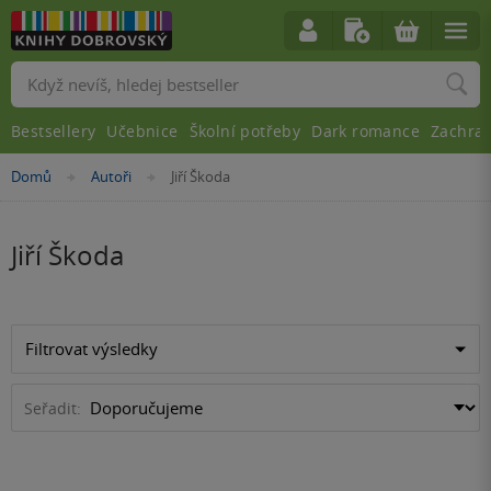
Vyhledávání
Bestsellery
Učebnice
Školní potřeby
Dark romance
Zachra
Nacházíte
Domů
Autoři
Jiří Škoda
»
»
se
zde:
Jiří Škoda
Filtrovat výsledky
Seřadit: