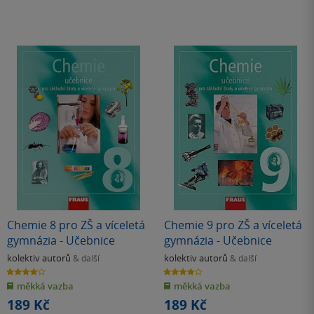
Chemie 8 pro ZŠ a víceletá
Chemie 9 pro ZŠ a víceletá
gymnázia - Učebnice
gymnázia - Učebnice
kolektiv autorů
kolektiv autorů
& další
& další
4.0
4.0
z
z
měkká vazba
měkká vazba
5
5
hvězdiček
hvězdiček
189 Kč
189 Kč