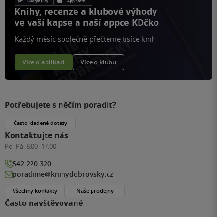
Knihy, recenze a klubové výhody
ve vaší kapse a naší appce KDčko
Každý měsíc společně přečteme tisíce knih
Více o aplikaci
Více o klubu
Potřebujete s něčím poradit?
Často kladené dotazy
Kontaktujte nás
Po–Pá:
8:00–17:00
542 220 320
poradime@knihydobrovsky.cz
Všechny kontakty
Naše prodejny
Často navštěvované