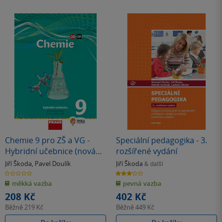
Chemie 9 pro ZŠ a VG -
Speciální pedagogika - 3.
Hybridní učebnice (nová
rozšířené vydání
generace)
Jiří Škoda
,
Pavel Doulík
Jiří Škoda
& další
0.0
3.0
z
z
měkká vazba
pevná vazba
5
5
hvězdiček
hvězdiček
208 Kč
402 Kč
Běžně
219 Kč
Běžně
449 Kč