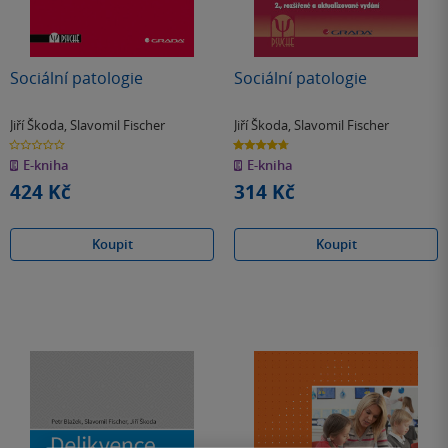
Sociální patologie
Sociální patologie
Jiří Škoda
,
Slavomil Fischer
Jiří Škoda
,
Slavomil Fischer
0.0
4.7
z
z
E-kniha
E-kniha
5
5
hvězdiček
hvězdiček
424 Kč
314 Kč
Koupit
Koupit