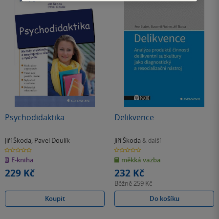
Psychodidaktika
Delikvence
Jiří Škoda
,
Pavel Doulík
Jiří Škoda
& další
0.0
0.0
z
z
E-kniha
měkká vazba
5
5
hvězdiček
hvězdiček
229 Kč
232 Kč
Běžně
259 Kč
Koupit
Do košíku