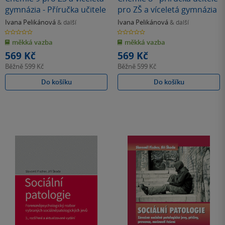
gymnázia - Příručka učitele
pro ZŠ a víceletá gymnázia
Ivana Pelikánová
Ivana Pelikánová
& další
& další
0.0
0.0
z
z
měkká vazba
měkká vazba
5
5
hvězdiček
hvězdiček
569 Kč
569 Kč
Běžně
599 Kč
Běžně
599 Kč
Do košíku
Do košíku