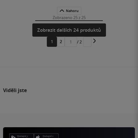
Nahoru
Zobrazeno 25 z 25
Zobrazit dalších 24 produktů
1
2
/ 2
Přejít
na
stránku
Viděli jste