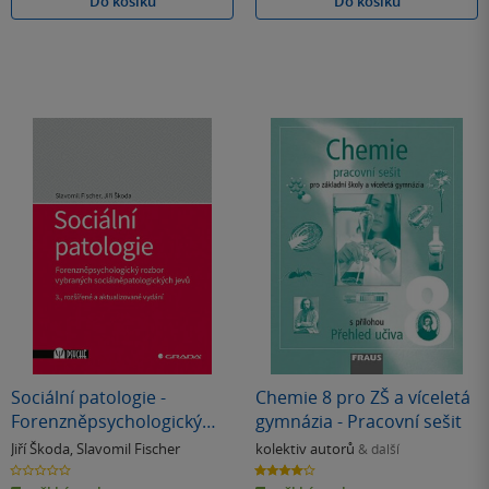
Do košíku
Do košíku
Sociální patologie -
Chemie 8 pro ZŠ a víceletá
Forenzněpsychologický
gymnázia - Pracovní sešit
rozbor vybraných
Jiří Škoda
,
Slavomil Fischer
kolektiv autorů
& další
sociálněpatologických jevů
0.0
4.0
z
z