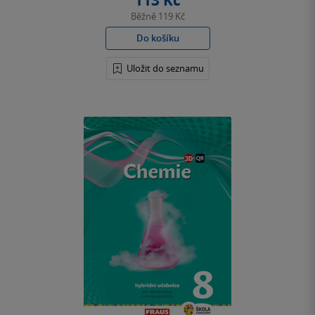
113 Kč
Běžně
119 Kč
Do košíku
Uložit do seznamu