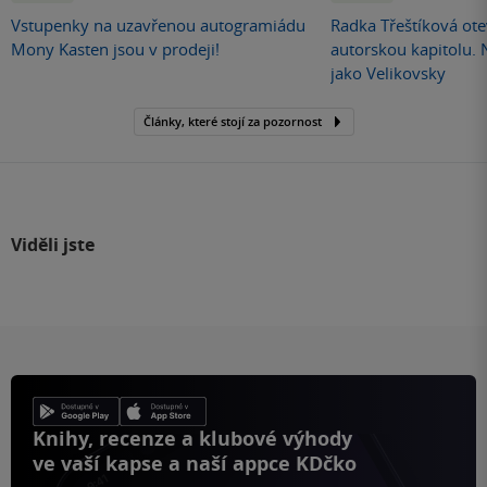
Vstupenky na uzavřenou autogramiádu
Radka Třeštíková otev
Mony Kasten jsou v prodeji!
autorskou kapitolu.
jako Velikovsky
Články, které stojí za pozornost
Viděli jste
Knihy, recenze a klubové výhody
ve vaší kapse a naší appce KDčko