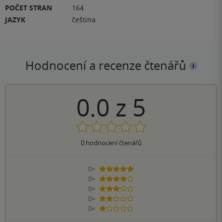
POČET STRAN
164
JAZYK
čeština
Hodnocení a recenze čtenářů
0.0
z
5
0
hodnocení čtenářů
0×
5 hvězdiček
0×
4 hvězdičky
0×
3 hvězdičky
0×
2 hvězdičky
0×
1 hvezdička