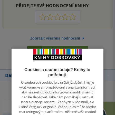
PŘIDEJTE SVÉ HODNOCENÍ KNIHY
1
2
3
4
5
Zobrazit všechna hodnocení
Přidat hodnocení
Cookies a osobní údaje? Knihy to
Další knihy autora
potřebují.
O souborech cookies jste určitě již slyšeli. I my je
využíváme ke shromažďování a analýze informací,
aby náš e-shop dobře fungoval a mohli jsme ho
nadále zlepšovat. Také nám pomáhají ukazovat
lepší a cílenější reklamu. Žádných 50 odstínů, ale
klidně Vergilia v originále. Váš souhlas může předat
marketingovým platformám i některé vaše osobní