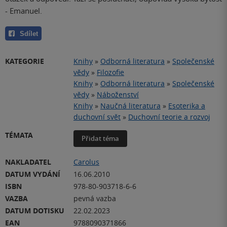
- Emanuel.
Sdílet
KATEGORIE
Knihy
»
Odborná literatura
»
Společenské
vědy
»
Filozofie
Knihy
»
Odborná literatura
»
Společenské
vědy
»
Náboženství
Knihy
»
Naučná literatura
»
Esoterika a
duchovní svět
»
Duchovní teorie a rozvoj
TÉMATA
Přidat téma
NAKLADATEL
Carolus
DATUM VYDÁNÍ
16.06.2010
ISBN
978-80-903718-6-6
VAZBA
pevná vazba
DATUM DOTISKU
22.02.2023
EAN
9788090371866