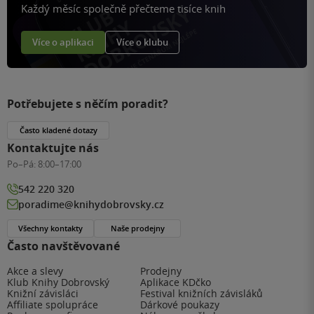
Každý měsíc společně přečteme tisíce knih
Více o aplikaci
Více o klubu
Potřebujete s něčím poradit?
Často kladené dotazy
Kontaktujte nás
Po–Pá:
8:00–17:00
542 220 320
poradime@knihydobrovsky.cz
Všechny kontakty
Naše prodejny
Často navštěvované
Akce a slevy
Prodejny
Klub Knihy Dobrovský
Aplikace KDčko
Knižní závisláci
Festival knižních závisláků
Affiliate spolupráce
Dárkové poukazy