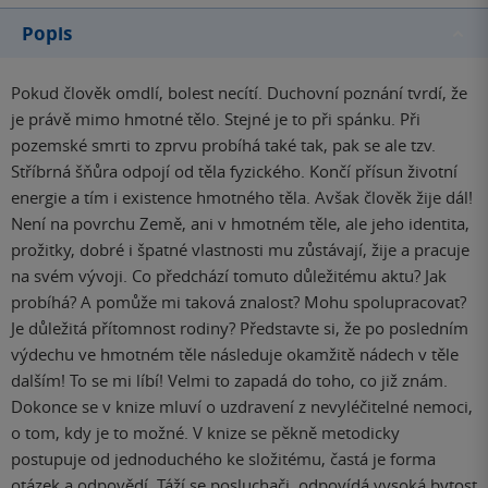
Popis
Pokud člověk omdlí, bolest necítí. Duchovní poznání tvrdí, že
je právě mimo hmotné tělo. Stejné je to při spánku. Při
pozemské smrti to zprvu probíhá také tak, pak se ale tzv.
Stříbrná šňůra odpojí od těla fyzického. Končí přísun životní
energie a tím i existence hmotného těla. Avšak člověk žije dál!
Není na povrchu Země, ani v hmotném těle, ale jeho identita,
prožitky, dobré i špatné vlastnosti mu zůstávají, žije a pracuje
na svém vývoji. Co předchází tomuto důležitému aktu? Jak
probíhá? A pomůže mi taková znalost? Mohu spolupracovat?
Je důležitá přítomnost rodiny? Představte si, že po posledním
výdechu ve hmotném těle následuje okamžitě nádech v těle
dalším! To se mi líbí! Velmi to zapadá do toho, co již znám.
Dokonce se v knize mluví o uzdravení z nevyléčitelné nemoci,
o tom, kdy je to možné. V knize se pěkně metodicky
postupuje od jednoduchého ke složitému, častá je forma
otázek a odpovědí. Táží se posluchači, odpovídá vysoká bytost