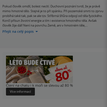
Pokud člověk omdlí, bolest necítí. Duchovní poznání tvrdí, že je právě
mimo hmotné tělo. Stejné je to při spánku. Při pozemské smrti to zprvu
probíhá také tak, pak se ale tzv. Stříbrná šňůra odpojí od těla fyzického.
Končí přísun životní energie a tím i existence hmotného těla. Avšak
člověk žije dál! Není na povrchu Země, ani v hmotném těle,…
Přejít na celý popis
Čtení na chatu i k moři se slevou až 80 %
Více informací