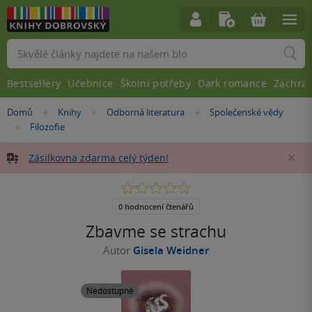
Vyhledávání
Bestsellery
Učebnice
Školní potřeby
Dark romance
Zachra
Nacházíte
Domů
Knihy
Odborná literatura
Společenské vědy
»
»
»
se
Filozofie
»
zde:
Zásilkovna zdarma celý týden!
Za
0.0
z
5
0 hodnocení čtenářů
hvězdiček
Zbavme se strachu
Autor
Gisela Weidner
Nedostupné