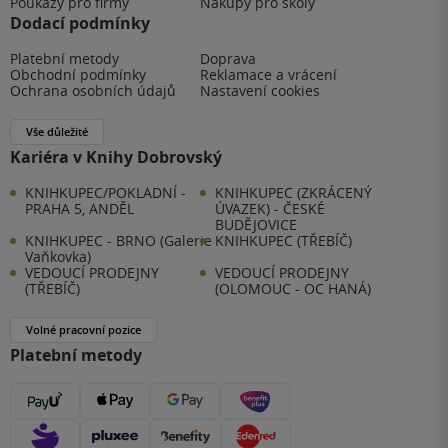
Poukazy pro firmy
Nákupy pro školy
Dodací podmínky
Platební metody
Doprava
Obchodní podmínky
Reklamace a vrácení
Ochrana osobních údajů
Nastavení cookies
Vše důležité
Kariéra v Knihy Dobrovský
KNIHKUPEC/POKLADNÍ -
KNIHKUPEC (ZKRÁCENÝ
PRAHA 5, ANDĚL
ÚVAZEK) - ČESKÉ
BUDĚJOVICE
KNIHKUPEC - BRNO (Galerie
KNIHKUPEC (TŘEBÍČ)
Vaňkovka)
VEDOUCÍ PRODEJNY
VEDOUCÍ PRODEJNY
(TŘEBÍČ)
(OLOMOUC - OC HANÁ)
Volné pracovní pozice
Platební metody