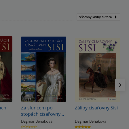
Všechny knihy autora
Následu
ách
Za sluncem po
Záliby císařovny Sisi
stopách císařovny
Sisi
Dagmar Beňaková
Dagmar Beňaková
0.0
5.0