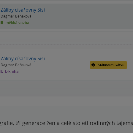
Záliby císařovny Sisi
Dagmar Beňaková
měkká vazba
Záliby císařovny Sisi
Dagmar Beňaková
Stáhnout ukázku
E-kniha
grafie, tři generace žen a celé století rodinných tajem