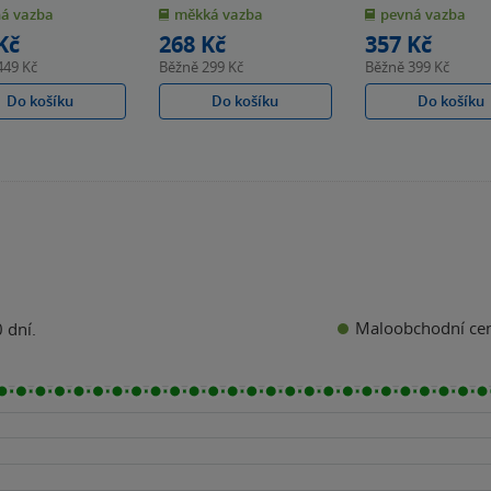
z
z
á vazba
měkká vazba
pevná vazba
5
5
k
hvězdiček
hvězdiček
Kč
268 Kč
357 Kč
449 Kč
Běžně
299 Kč
Běžně
399 Kč
Do košíku
Do košíku
Do košíku
Maloobchodní ce
 dní.