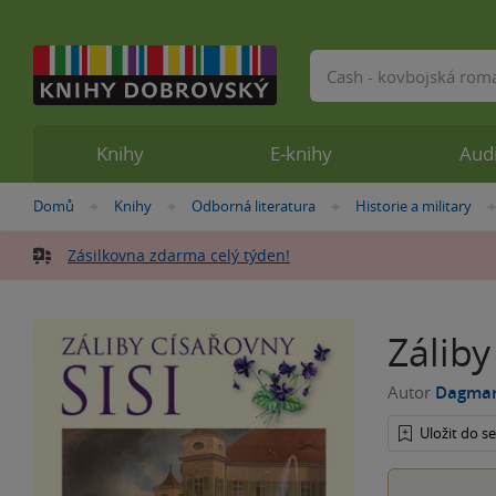
Vyhledávání
Knihy
E-knihy
Aud
Nacházíte
Domů
Knihy
Odborná literatura
Historie a military
»
»
»
se
zde:
Zásilkovna zdarma celý týden!
Záliby
Autor
Dagmar
Uložit do 