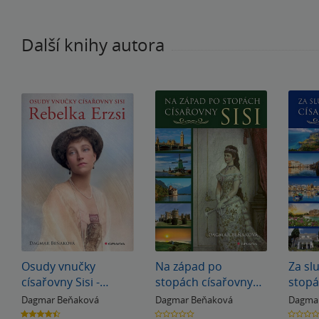
Další knihy autora
Osudy vnučky
Na západ po
Za sl
císařovny Sisi -
stopách císařovny
stopá
Rebelka Erzsi
Sisi
Sisi
Dagmar Beňaková
Dagmar Beňaková
Dagma
4.5
0.0
0.0