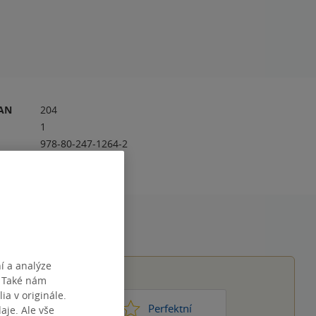
RAN
204
1
978-80-247-1264-2
í a analýze
. Také nám
ia v originále.
1
2
3
4
5
ic moc
Perfektní
je. Ale vše