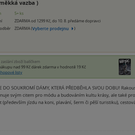
měkká vazba
)
m
5+ ks
ní
ZDARMA od 1299 Kč, do 10. 8. předáme dopravci
Vyberte prodejnu
 odběr
ZDARMA (
)
i zaslání zboží balíčkem
nákupu nad 99 Kč
dárek zdarma
v hodnotě 19 Kč
shopové listy
DO SOUKROMÍ DÁMY, KTERÁ PŘEDBĚHLA SVOU DOBU! Rakouská cí
nuje svým citem pro módu a budováním kultu krásy, ale také prov
t (především jízdu na koni, plavání, šerm či pěší turistiku), cest