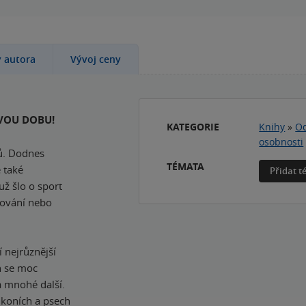
y autora
Vývoj ceny
VOU DOBU!
KATEGORIE
Knihy
»
Od
osobnosti
tů. Dodnes
TÉMATA
 také
Přidat 
už šlo o sport
stování nebo
 nejrůznější
ch se moc
a mnohé další.
 koních a psech