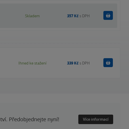
Do košík
Skladem
357 Kč
s DPH
Koupit
Ihned ke stažení
339 Kč
s DPH
ství. Předobjednejte nyní!
Více informací