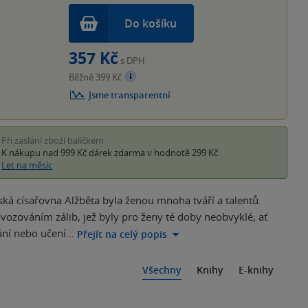
Do košíku
357 Kč
s DPH
Běžně 399 Kč
Jsme transparentní
Při zaslání zboží balíčkem
K nákupu nad 999 Kč
dárek zdarma
v hodnotě 299 Kč
Let na měsíc
sařovna Alžběta byla ženou mnoha tváří a talentů.
ozováním zálib, jež byly pro ženy té doby neobvyklé, ať
ování nebo učení…
Přejít na celý popis
Všechny
Knihy
E-knihy