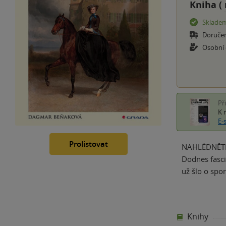
Kniha (
Sklade
Doruče
Osobní
Př
K 
E-
Prolistovat
NAHLÉDNĚTE 
Dodnes fasci
už šlo o spor
Knihy