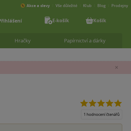
Akce a slevy
Vše důležité
Klub
Blog
Prodejny
E-košík
Košík
Přihlášení
Hračky
Papírnictví a dárky
Zav
5.0
z
5
1 hodnocení čtenářů
hvěz