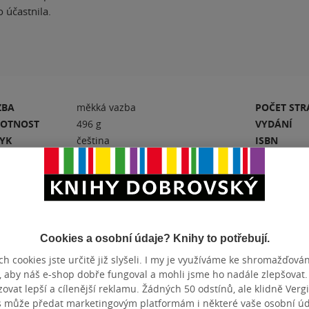
o účastnila.
ZBA
měkká vazba
POČET ST
OTNOST
496 g
VYDÁNÍ
ZYK
čeština
ISBN
Hodnocení a recenze čtenářů
Cookies a osobní údaje? Knihy to potřebují.
h cookies jste určitě již slyšeli. I my je využíváme ke shromažďován
, aby náš e-shop dobře fungoval a mohli jsme ho nadále zlepšovat
PŘIDEJTE SVÉ HODNOCENÍ KNIHY
vat lepší a cílenější reklamu. Žádných 50 odstínů, ale klidně Vergil
N
s může předat marketingovým platformám i některé vaše osobní úda
Hodnocení našich knihkupců: 0.0 z 5