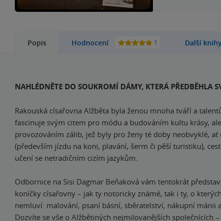
1
Popis
Hodnocení
Další knih
NAHLÉDNĚTE DO SOUKROMÍ DÁMY, KTERÁ PŘEDBĚHLA S
Rakouská císařovna Alžběta byla ženou mnoha tváří a talen
fascinuje svým citem pro módu a budováním kultu krásy, ale
provozováním zálib, jež byly pro ženy té doby neobvyklé, ať 
(především jízdu na koni, plavání, šerm či pěší turistiku), ce
učení se netradičním cizím jazykům.
Odbornice na Sisi Dagmar Beňaková vám tentokrát představí
koníčky císařovny – jak ty notoricky známé, tak i ty, o který
nemluví: malování, psaní básní, sběratelství, nákupní mánii 
Dozvíte se vše o Alžbětiných nejmilovanějších společnících –