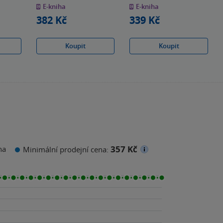
z
z
E-kniha
E-kniha
5
5
hvězdiček
hvězdiček
382 Kč
339 Kč
Koupit
Koupit
357 Kč
na
Minimální prodejní cena: