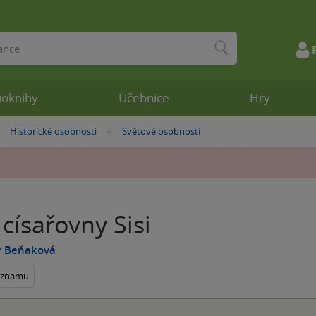
ioknihy
Učebnice
Hry
Historické osobnosti
Světové osobnosti
»
»
 císařovny Sisi
 Beňaková
seznamu