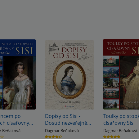
uncem po
Dopisy od Sisi -
Toulky po stop
ch císařovny
Dosud nezveřejněná
císařovny Sisi
korespondence
r Beňaková
Dagmar Beňaková
Dagmar Beňaková
císařovny
4.5
5.0