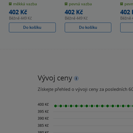
z
z
z
měkká vazba
pevná vazba
pevn
5
5
5
hvězdiček
hvězdiček
hvězdiče
402 Kč
402 Kč
402 
Běžně
449 Kč
Běžně
449 Kč
Běžně
Do košíku
Do košíku
Vývoj ceny
Získejte přehled o vývoji ceny za posledních 60