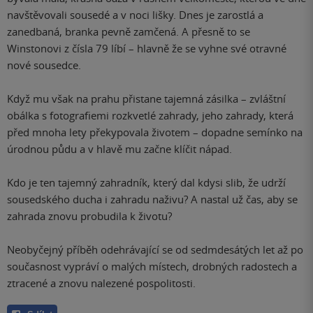
navštěvovali sousedé a v noci lišky. Dnes je zarostlá a
zanedbaná, branka pevně zamčená. A přesně to se
Winstonovi z čísla 79 líbí – hlavně že se vyhne své otravné
nové sousedce.
Když mu však na prahu přistane tajemná zásilka – zvláštní
obálka s fotografiemi rozkvetlé zahrady, jeho zahrady, která
před mnoha lety překypovala životem – dopadne semínko na
úrodnou půdu a v hlavě mu začne klíčit nápad.
Kdo je ten tajemný zahradník, který dal kdysi slib, že udrží
sousedského ducha i zahradu naživu? A nastal už čas, aby se
zahrada znovu probudila k životu?
Neobyčejný příběh odehrávající se od sedmdesátých let až po
současnost vypráví o malých místech, drobných radostech a
ztracené a znovu nalezené pospolitosti.