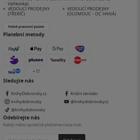
Vaňkovka)
VEDOUCÍ PRODEJNY
VEDOUCÍ PRODEJNY
(TŘEBÍČ)
(OLOMOUC - OC HANÁ)
Volné pracovní pozice
Platební metody
+ 17
Sledujte nás
KnihyDobrovsky.cz
Knižní závisláci
knihydobrovsky
@knihydobrovskycz
@knihydobrovsky
Odebírejte nás
Každý měsíc společně přečteme tisíce knih