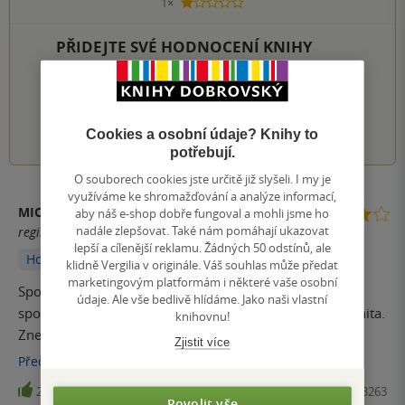
1×
1 hvezdička
PŘIDEJTE SVÉ HODNOCENÍ KNIHY
Hodnocení našich knihkupců: 0.0 z 5
1
2
3
4
5
Cookies a osobní údaje? Knihy to
potřebují.
O souborech cookies jste určitě již slyšeli. I my je
využíváme ke shromažďování a analýze informací,
MICHAELAKOC
aby náš e-shop dobře fungoval a mohli jsme ho
nadále zlepšovat. Také nám pomáhají ukazovat
registrovaný uživatel
lepší a cílenější reklamu. Žádných 50 odstínů, ale
Hodnoceno z aplikace
klidně Vergilia v originále. Váš souhlas může předat
marketingovým platformám i některé vaše osobní
Společenský román z Londýna. Rozmanitá etnika a
údaje. Ale vše bedlivě hlídáme. Jako naši vlastní
společenské postoje. Jedna zahrada a sousedská komunita.
knihovnu!
Znepřátelení sousedé. Zahrada, která může zachránit
Zjistit více
všechny. 2 dějové linky. Krásné myšlenky a rodinné
Přečíst
více
příběhy. Pokud máte rádi tyto romány ze života a o životě,
24
Kniha, Kontrast, 2024, 9788027723263
budete knihu milovat. Nemám, co bych ji vytkla, a určitě ji
Povolit vše