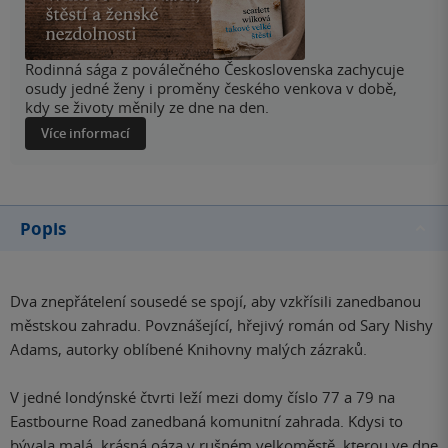
Rodinná sága z poválečného Československa zachycuje
osudy jedné ženy i proměny českého venkova v době,
kdy se životy měnily ze dne na den.
Více informací
Popis
Dva znepřátelení sousedé se spojí, aby vzkřísili zanedbanou
městskou zahradu. Povznášející, hřejivý román od Sary Nishy
Adams, autorky oblíbené Knihovny malých zázraků.
V jedné londýnské čtvrti leží mezi domy číslo 77 a 79 na
Eastbourne Road zanedbaná komunitní zahrada. Kdysi to
bývala malá, krásná oáza v rušném velkoměstě, kterou ve dne