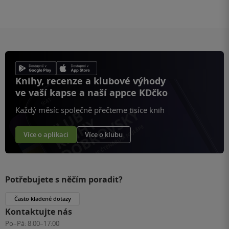
Knihy, recenze a klubové výhody
ve vaší kapse a naší appce KDčko
Každý měsíc společně přečteme tisíce knih
Více o aplikaci
Více o klubu
Potřebujete s něčím poradit?
Často kladené dotazy
Kontaktujte nás
Po–Pá:
8:00–17:00