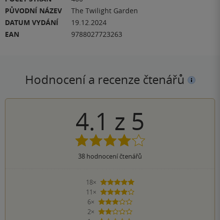
PŮVODNÍ NÁZEV
The Twilight Garden
DATUM VYDÁNÍ
19.12.2024
EAN
9788027723263
Hodnocení a recenze čtenářů
4.1
z
5
38
hodnocení čtenářů
18×
5 hvězdiček
11×
4 hvězdičky
6×
3 hvězdičky
2×
2 hvězdičky