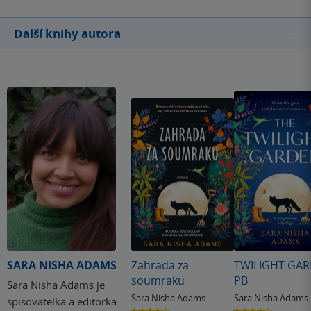
priateľstva a rodiny, ktorá nemusí byť vždy pokrvná.
Milovala som jej pokojnú atmosféru a tichú prítomnosť
Další knihy autora
rastlín. Odporúčam každému, kto hľadá silný príbeh z
každodenného života. Nachystajte si aj balíček vreckoviek –
pravdepodobne sa vám zídu. Vhodné aj pre mladších
čitateľov (YA).
SARA NISHA ADAMS
Zahrada za
TWILIGHT GA
soumraku
PB
Sara Nisha Adams je
Sara Nisha Adams
Sara Nisha Adams
spisovatelka a editorka.
4.1
4.1