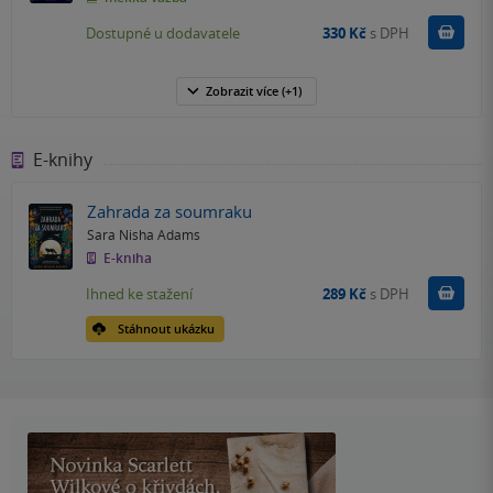
Do k
Dostupné u dodavatele
330 Kč
s DPH
Zobrazit
více
(+1)
E-knihy
Zahrada za soumraku
Sara Nisha Adams
E-kniha
Koupit
Ihned ke stažení
289 Kč
s DPH
Stáhnout ukázku