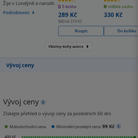
Žije v Londýně a narodila
z
z
E-kniha
měkká vazba
5
5
hvězdiček
hvězdiček
se v Hertfordshire
Podrobnosti
289 Kč
330 Kč
rodičům pocházejícím z
Běžně
319 Kč
Indie a Anglie.
Koupit
Do košíku
Všechny knihy autora
Vývoj ceny
Vývoj ceny
Získejte přehled o vývoji ceny za posledních 60 dní.
99 Kč
Maloobchodní cena
Minimální prodejní cena: