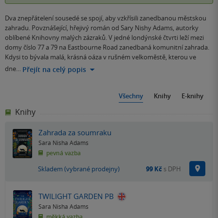
Dva znepřátelení sousedé se spojí, aby vzkřísili zanedbanou městskou
zahradu. Povznášející, hřejivý román od Sary Nishy Adams, autorky
oblíbené Knihovny malých zázraků. V jedné londýnské čtvrti leží mezi
domy číslo 77 a 79 na Eastbourne Road zanedbaná komunitní zahrada.
Kdysi to bývala malá, krásná oáza v rušném velkoměstě, kterou ve
dne…
Přejít na celý popis
Všechny
Knihy
E-knihy
Knihy
Zahrada za soumraku
Sara Nisha Adams
pevná vazba
Na p
Skladem (vybrané prodejny)
99 Kč
s DPH
TWILIGHT GARDEN PB
Sara Nisha Adams
měkká vazba