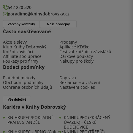
542 220 320
poradime@knihydobrovsky.cz
Všechny kontakty
Naše prodejny
Často navštěvované
Akce a slevy
Prodejny
Klub Knihy Dobrovský
Aplikace KDčko
Knižní závisláci
Festival knižních závisláků
Affiliate spolupráce
Dárkové poukazy
Poukazy pro firmy
Nákupy pro školy
Dodací podmínky
Platební metody
Doprava
Obchodní podmínky
Reklamace a vrácení
Ochrana osobních údajů
Nastavení cookies
Vše důležité
Kariéra v Knihy Dobrovský
KNIHKUPEC/POKLADNÍ -
KNIHKUPEC (ZKRÁCENÝ
PRAHA 5, ANDĚL
ÚVAZEK) - ČESKÉ
BUDĚJOVICE
KNIHKUPEC - BRNO (Galerie
KNIHKUPEC (TŘEBÍČ)