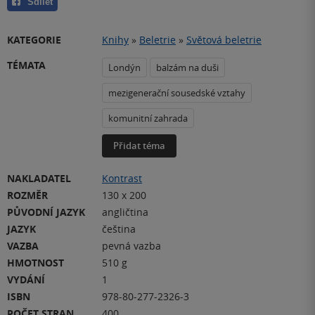
Sdílet
KATEGORIE
Knihy
»
Beletrie
»
Světová beletrie
TÉMATA
Londýn
balzám na duši
mezigenerační sousedské vztahy
komunitní zahrada
Přidat téma
NAKLADATEL
Kontrast
ROZMĚR
130 x 200
PŮVODNÍ JAZYK
angličtina
JAZYK
čeština
VAZBA
pevná vazba
HMOTNOST
510 g
VYDÁNÍ
1
ISBN
978-80-277-2326-3
POČET STRAN
400