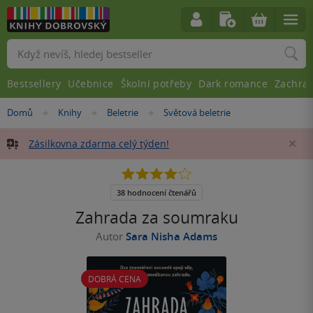
Vyhledávání
Bestsellery
Učebnice
Školní potřeby
Dark romance
Zachra
Nacházíte
Domů
Knihy
Beletrie
Světová beletrie
»
»
»
se
zde:
Zásilkovna zdarma celý týden!
Za
4.1
z
5
38 hodnocení čtenářů
hvězdiček
Zahrada za soumraku
Autor
Sara Nisha Adams
DOBRÁ CENA