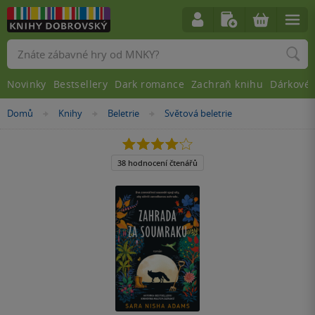
Vyhledávání
Novinky
Bestsellery
Dark romance
Zachraň knihu
Dárkové 
Nacházíte
Domů
Knihy
Beletrie
Světová beletrie
»
»
»
se
zde:
4.1
z
5
38 hodnocení čtenářů
hvězdiček