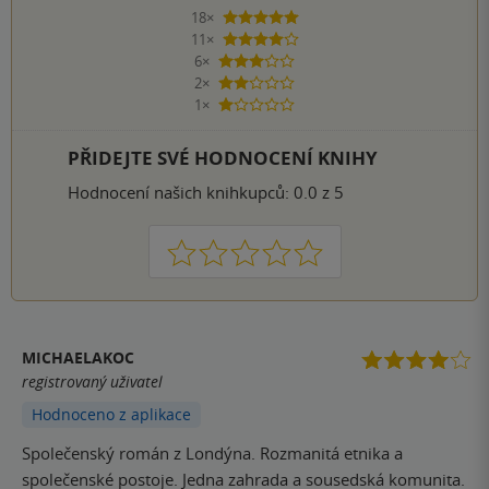
18×
5 hvězdiček
11×
4 hvězdičky
6×
3 hvězdičky
2×
2 hvězdičky
1×
1 hvezdička
PŘIDEJTE SVÉ HODNOCENÍ KNIHY
Hodnocení našich knihkupců: 0.0 z 5
1
2
3
4
5
MICHAELAKOC
registrovaný uživatel
Hodnoceno z aplikace
Společenský román z Londýna. Rozmanitá etnika a
společenské postoje. Jedna zahrada a sousedská komunita.