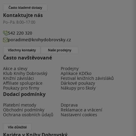
Často kladené dotazy
Kontaktujte nás
Po–Pá:
8:00–17:00
542 220 320
poradime@knihydobrovsky.cz
Všechny kontakty
Naše prodejny
Často navštěvované
Akce a slevy
Prodejny
Klub Knihy Dobrovský
Aplikace KDčko
Knižní závisláci
Festival knižních závisláků
Affiliate spolupráce
Dárkové poukazy
Poukazy pro firmy
Nákupy pro školy
Dodací podmínky
Platební metody
Doprava
Obchodní podmínky
Reklamace a vrácení
Ochrana osobních údajů
Nastavení cookies
Vše důležité
Kariéra v Knihy Dobrovský