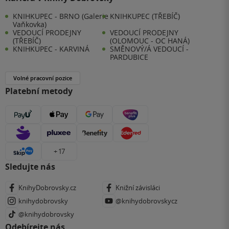
KNIHKUPEC - BRNO (Galerie
KNIHKUPEC (TŘEBÍČ)
Vaňkovka)
VEDOUCÍ PRODEJNY
VEDOUCÍ PRODEJNY
(TŘEBÍČ)
(OLOMOUC - OC HANÁ)
KNIHKUPEC - KARVINÁ
SMĚNOVÝ/Á VEDOUCÍ -
PARDUBICE
Volné pracovní pozice
Platební metody
+ 17
Sledujte nás
KnihyDobrovsky.cz
Knižní závisláci
knihydobrovsky
@knihydobrovskycz
@knihydobrovsky
Odebírejte nás