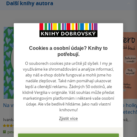
Další knihy autora
Cookies a osobní údaje? Knihy to
potřebují.
O souborech cookies jste určitě již slyšeli. I my je
využíváme ke shromažďování a analýze informací,
aby náš e-shop dobře fungoval a mohli jsme ho
nadále zlepšovat. Také nám pomáhají ukazovat
lepší a cílenější reklamu. Žádných 50 odstínů, ale
klidně Vergilia v originále. Váš souhlas může předat
marketingovým platformám i některé vaše osobní
údaje. Ale vše bedlivě hlídáme. Jako naši vlastní
Na vše připravena
Jiří Štědroň
Desatero pro holk
knihovnu!
v nejlepších letech!
Zjistit více
Ivanka Devátá
Marie Formáčková
Marie Formáčková
,
& další
Michaela Zindelová
5.0
0.0
4.0
z
z
z
pevná vazba
pevná vazba
E-kniha
5
5
5
hvězdiček
hvězdiček
hvězdiček