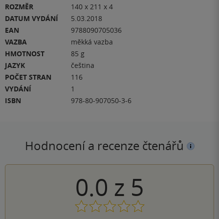
ROZMĚR
140 x 211 x 4
DATUM VYDÁNÍ
5.03.2018
EAN
9788090705036
VAZBA
měkká vazba
HMOTNOST
85 g
JAZYK
čeština
POČET STRAN
116
VYDÁNÍ
1
ISBN
978-80-907050-3-6
Hodnocení a recenze čtenářů
0.0
z
5