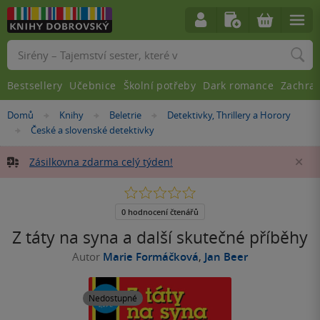
Vyhledávání
Bestsellery
Učebnice
Školní potřeby
Dark romance
Zachra
Nacházíte
Domů
Knihy
Beletrie
Detektivky, Thrillery a Horory
»
»
»
se
České a slovenské detektivky
»
zde:
Zásilkovna zdarma celý týden!
Za
0.0
z
5
0 hodnocení čtenářů
hvězdiček
Z táty na syna a další skutečné příběhy
Autor
Marie Formáčková
,
Jan Beer
Nedostupné