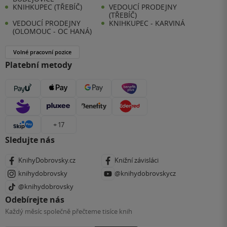
KNIHKUPEC (TŘEBÍČ)
VEDOUCÍ PRODEJNY
(TŘEBÍČ)
VEDOUCÍ PRODEJNY
KNIHKUPEC - KARVINÁ
(OLOMOUC - OC HANÁ)
Volné pracovní pozice
Platební metody
+ 17
Sledujte nás
KnihyDobrovsky.cz
Knižní závisláci
knihydobrovsky
@knihydobrovskycz
@knihydobrovsky
Odebírejte nás
Každý měsíc společně přečteme tisíce knih