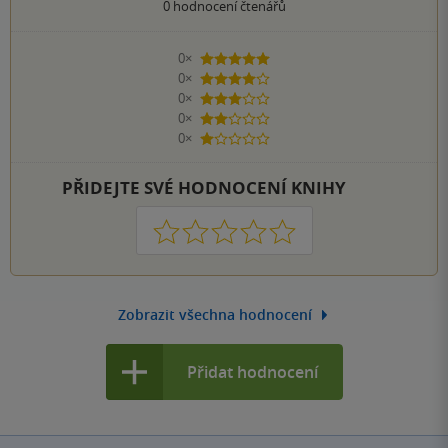
0
hodnocení čtenářů
0×
5 hvězdiček
0×
4 hvězdičky
0×
3 hvězdičky
0×
2 hvězdičky
0×
1 hvezdička
PŘIDEJTE SVÉ HODNOCENÍ KNIHY
1
2
3
4
5
Zobrazit všechna hodnocení
Přidat hodnocení