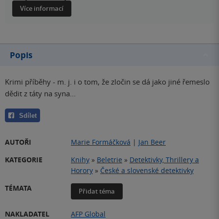
Více informací
Popis
Krimi příběhy - m. j. i o tom, že zločin se dá jako jiné řemeslo
dědit z táty na syna...
Sdílet
AUTOŘI
Marie Formáčková
|
Jan Beer
KATEGORIE
Knihy
»
Beletrie
»
Detektivky, Thrillery a
Horory
»
České a slovenské detektivky
TÉMATA
Přidat téma
NAKLADATEL
AFP Global