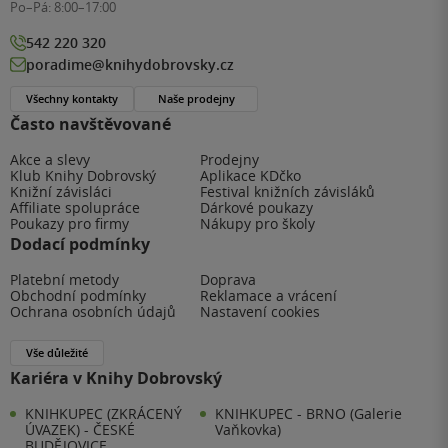
Po–Pá:
8:00–17:00
542 220 320
poradime@knihydobrovsky.cz
Všechny kontakty
Naše prodejny
Často navštěvované
Akce a slevy
Prodejny
Klub Knihy Dobrovský
Aplikace KDčko
Knižní závisláci
Festival knižních závisláků
Affiliate spolupráce
Dárkové poukazy
Poukazy pro firmy
Nákupy pro školy
Dodací podmínky
Platební metody
Doprava
Obchodní podmínky
Reklamace a vrácení
Ochrana osobních údajů
Nastavení cookies
Vše důležité
Kariéra v Knihy Dobrovský
KNIHKUPEC (ZKRÁCENÝ
KNIHKUPEC - BRNO (Galerie
ÚVAZEK) - ČESKÉ
Vaňkovka)
BUDĚJOVICE