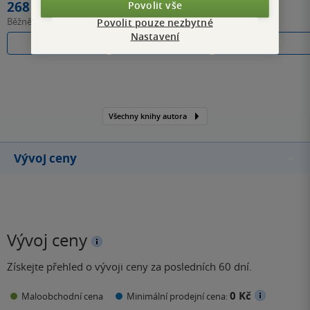
268 Kč
349 Kč
189 Kč
Povolit vše
Běžně
299 Kč
Běžně
390 Kč
Povolit pouze nezbytné
Nastavení
Do košíku
Do košíku
Koupit
Všechny knihy autora
Vývoj ceny
Vývoj ceny
Získejte přehled o vývoji ceny za posledních 60 dní.
0 Kč
Maloobchodní cena
Minimální prodejní cena: