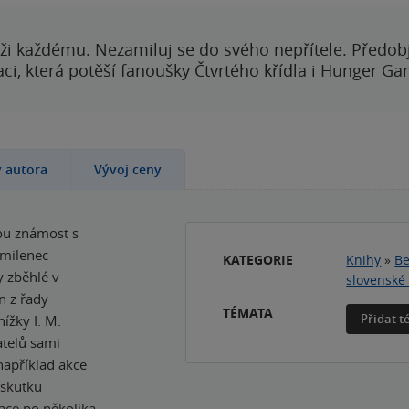
ži každému. Nezamiluj se do svého nepřítele. Předobj
i, která potěší fanoušky Čtvrtého křídla i Hunger Ga
y autora
Vývoj ceny
nou známost s
 milenec
KATEGORIE
Knihy
»
Be
y zběhlé v
slovenské 
n z řady
TÉMATA
Přidat 
žky I. M.
atelů sami
například akce
vskutku
race po několika