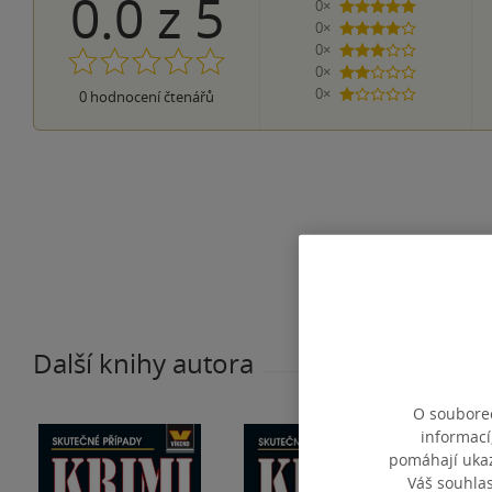
0.0
z
5
0×
5 hvězdiček
0×
4 hvězdičky
0×
3 hvězdičky
0×
2 hvězdičky
0×
0
hodnocení čtenářů
1 hvezdička
Další knihy autora
O souborec
informací
pomáhají ukazo
Váš souhla