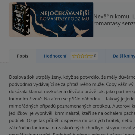
Nevěř nikomu. L
romantasy senzac
0
Popis
Hodnocení
Další knih
Doslova šok utrpěly ženy, když se potvrdilo, že měly důvěr
podvodnicí vydávající se za přitažlivého muže. Coby vášnivý
dokázala klamat nezkušená děvčata právě tak, jako partnerk
intimním životě. Na aféru se přišlo náhodou… Takový je jede
mimořádných případů poznamenaných erotikou. Autorovi kní
Jedličkovi je vyprávěli kriminalisté, kteří se na odhalení pach
podíleli. Ožije tak příběh dispečera milostných hrátek, nebo 
zákeřného fantoma: na zaskočených chodkyní si vynucoval 
neuvěřitelnou trofej. Podobně budete sledovat i pátrací ope