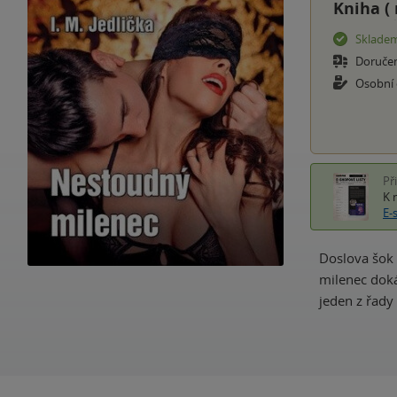
Kniha (
Sklade
Doruče
Osobní
Př
K 
E-
Doslova šok 
milenec doká
jeden z řad