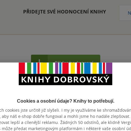
PŘIDEJTE SVÉ HODNOCENÍ KNIHY
N
Přidat hodnocení
Cookies a osobní údaje? Knihy to potřebují.
h cookies jste určitě již slyšeli. I my je využíváme ke shromažďován
, aby náš e-shop dobře fungoval a mohli jsme ho nadále zlepšovat
vat lepší a cílenější reklamu. Žádných 50 odstínů, ale klidně Vergil
s může předat marketingovým platformám i některé vaše osobní úda