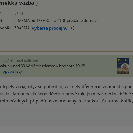
měkká vazba
)
m
5+ ks
ní
ZDARMA od 1299 Kč, do 11. 8. předáme dopravci
Vyberte prodejnu
 odběr
ZDARMA (
)
i zaslání zboží balíčkem
nákupu nad 99 Kč
dárek zdarma
v hodnotě 19 Kč
shopové listy
utrpěly ženy, když se potvrdilo, že měly důvěrnou známost s podv
zala klamat nezkušená děvčata právě tak, jako partnerky zběhlé 
y mimořádných případů poznamenaných erotikou. Autorovi knížky