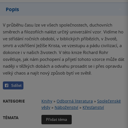
Popis
V průběhu času lze ve všech společnostech, duchovních
směrech a filozofiích nalézt určitý univerzální vzor. Vidíme ho
ve střídání ročních období, v biblických příbězích, v životě,
smrti a vzkříšení Ježíše Krista, ve vzestupu a pádu civilizací, a
dokonce i v našich životech. V této knize Richard Rohr
osvětluje, jak nám pochopení a přijetí tohoto vzorce může dát
naději v těžkých dobách a odvahu prosadit se i přes opravdu
velký chaos a najít nový způsob bytí ve světě.
Sdílet
KATEGORIE
Knihy
»
Odborná literatura
»
Společenské
vědy
»
Náboženství
»
Křesťanství
TÉMATA
Přidat téma