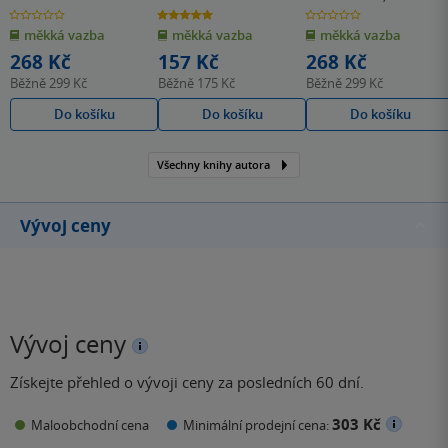
Morrell
0.0
5.0
0.0
z
z
z
měkká vazba
měkká vazba
měkká vazba
5
5
5
hvězdiček
hvězdiček
hvězdiček
268 Kč
157 Kč
268 Kč
Běžně
299 Kč
Běžně
175 Kč
Běžně
299 Kč
Do košíku
Do košíku
Do košíku
Všechny knihy autora
Vývoj ceny
Vývoj ceny
Získejte přehled o vývoji ceny za posledních 60 dní.
303 Kč
Maloobchodní cena
Minimální prodejní cena: