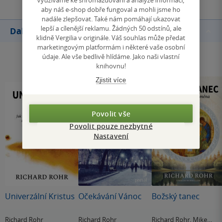
aby náš e-shop dobře fungoval a mohli jsme ho
nadále zlepšovat. Také nám pomáhají ukazovat
lepší a cílenější reklamu. Žádných 50 odstínů, ale
Další knihy autora
klidně Vergilia v originále. Váš souhlas může předat
marketingovým platformám i některé vaše osobní
údaje. Ale vše bedlivě hlídáme. Jako naši vlastní
knihovnu!
Zjistit více
Povolit vše
Povolit pouze nezbytné
Nastavení
Univerzální Kristus
Očekávání Vánoc
Božský tanec
Richard Rohr
Richard Rohr
Richard Rohr
,
Mike