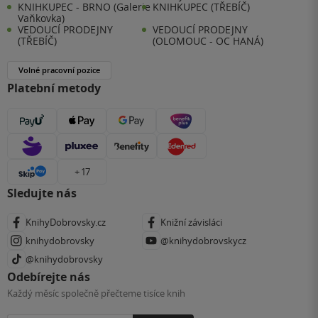
KNIHKUPEC - BRNO (Galerie
KNIHKUPEC (TŘEBÍČ)
Vaňkovka)
VEDOUCÍ PRODEJNY
VEDOUCÍ PRODEJNY
(TŘEBÍČ)
(OLOMOUC - OC HANÁ)
Volné pracovní pozice
Platební metody
+ 17
Sledujte nás
KnihyDobrovsky.cz
Knižní závisláci
knihydobrovsky
@knihydobrovskycz
@knihydobrovsky
Odebírejte nás
Každý měsíc společně přečteme tisíce knih