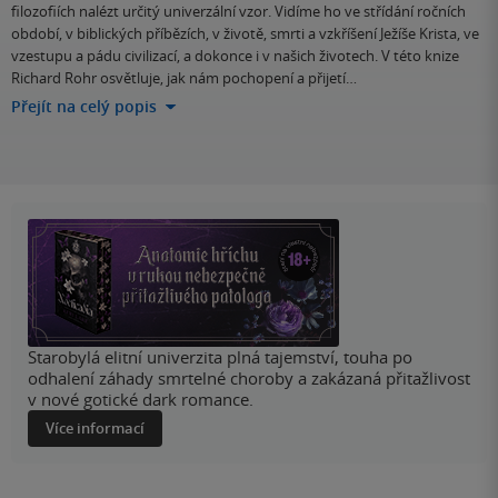
filozofiích nalézt určitý univerzální vzor. Vidíme ho ve střídání ročních
období, v biblických příbězích, v životě, smrti a vzkříšení Ježíše Krista, ve
vzestupu a pádu civilizací, a dokonce i v našich životech. V této knize
Richard Rohr osvětluje, jak nám pochopení a přijetí…
Přejít na celý popis
Starobylá elitní univerzita plná tajemství, touha po
odhalení záhady smrtelné choroby a zakázaná přitažlivost
v nové gotické dark romance.
Více informací