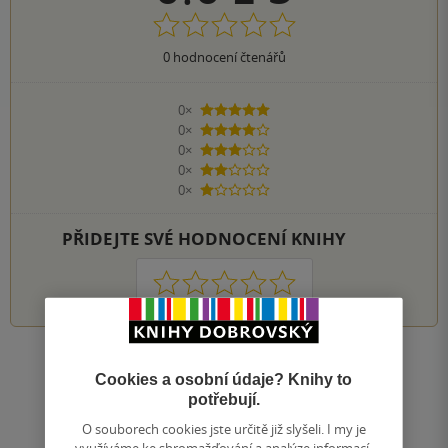
0
hodnocení čtenářů
0×
5 hvězdiček
0×
4 hvězdičky
0×
3 hvězdičky
0×
2 hvězdičky
0×
1 hvezdička
PŘIDEJTE SVÉ HODNOCENÍ KNIHY
1
2
3
4
5
Zobrazit všechna hodnocení
Cookies a osobní údaje? Knihy to
potřebují.
Přidat hodnocení
O souborech cookies jste určitě již slyšeli. I my je
využíváme ke shromažďování a analýze informací,