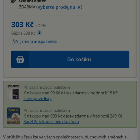
Osobní odběr
Vyberte prodejnu
ZDARMA (
)
303 Kč
s DPH
Běžně 338 Kč
Jsme transparentní
Do košíku
Při zaslání zboží balíčkem
K nákupu nad 99 Kč
dárek zdarma
v hodnotě 19 Kč
E-shopové listy
Při zaslání zboží balíčkem
K nákupu nad 699 Kč
dárek zdarma
v hodnotě 249 Kč
Karel IV. v kouzelném kukátku
V průběhu času lze ve všech společnostech, duchovních směrech a