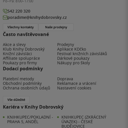
Po–Pá:
8:00–17:00
542 220 320
poradime@knihydobrovsky.cz
Všechny kontakty
Naše prodejny
Často navštěvované
Akce a slevy
Prodejny
Klub Knihy Dobrovský
Aplikace KDčko
Knižní závisláci
Festival knižních závisláků
Affiliate spolupráce
Dárkové poukazy
Poukazy pro firmy
Nákupy pro školy
Dodací podmínky
Platební metody
Doprava
Obchodní podmínky
Reklamace a vrácení
Ochrana osobních údajů
Nastavení cookies
Vše důležité
Kariéra v Knihy Dobrovský
KNIHKUPEC/POKLADNÍ -
KNIHKUPEC (ZKRÁCENÝ
PRAHA 5, ANDĚL
ÚVAZEK) - ČESKÉ
BUDĚJOVICE