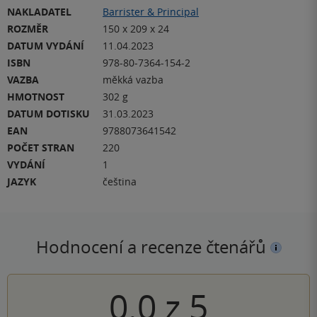
NAKLADATEL
Barrister & Principal
ROZMĚR
150 x 209 x 24
DATUM VYDÁNÍ
11.04.2023
ISBN
978-80-7364-154-2
VAZBA
měkká vazba
HMOTNOST
302 g
DATUM DOTISKU
31.03.2023
EAN
9788073641542
POČET STRAN
220
VYDÁNÍ
1
JAZYK
čeština
Hodnocení a recenze čtenářů
0.0
z
5