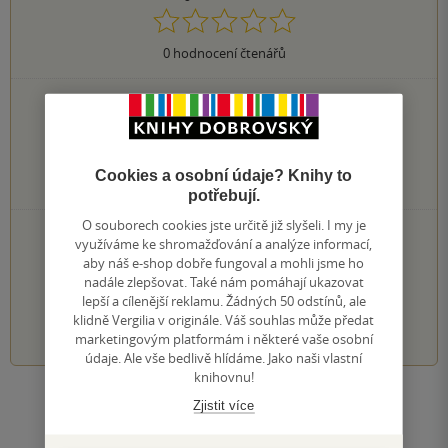
0
hodnocení čtenářů
0×
5 hvězdiček
0×
4 hvězdičky
0×
3 hvězdičky
0×
2 hvězdičky
Cookies a osobní údaje? Knihy to
0×
1 hvezdička
potřebují.
O souborech cookies jste určitě již slyšeli. I my je
PŘIDEJTE SVÉ HODNOCENÍ KNIHY
využíváme ke shromažďování a analýze informací,
aby náš e-shop dobře fungoval a mohli jsme ho
Hodnocení našich knihkupců: 0.0 z 5
nadále zlepšovat. Také nám pomáhají ukazovat
lepší a cílenější reklamu. Žádných 50 odstínů, ale
1
2
3
4
5
klidně Vergilia v originále. Váš souhlas může předat
marketingovým platformám i některé vaše osobní
údaje. Ale vše bedlivě hlídáme. Jako naši vlastní
knihovnu!
Zobrazit všechna hodnocení
Zjistit více