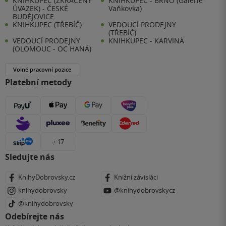
KNIHKUPEC (ZKRÁCENÝ
KNIHKUPEC - BRNO (Galerie
ÚVAZEK) - ČESKÉ
Vaňkovka)
BUDĚJOVICE
KNIHKUPEC (TŘEBÍČ)
VEDOUCÍ PRODEJNY
(TŘEBÍČ)
VEDOUCÍ PRODEJNY
KNIHKUPEC - KARVINÁ
(OLOMOUC - OC HANÁ)
Volné pracovní pozice
Platební metody
+ 17
Sledujte nás
KnihyDobrovsky.cz
Knižní závisláci
knihydobrovsky
@knihydobrovskycz
@knihydobrovsky
Odebírejte nás