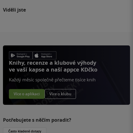
Viděli jste
Knihy, recenze a klubové výhody
ve vaší kapse a naší appce KDčko
Každý měsíc společně přečteme tisíce knih
Více o aplikaci
Více o klubu
Potřebujete s něčím poradit?
Často kladené dotazy