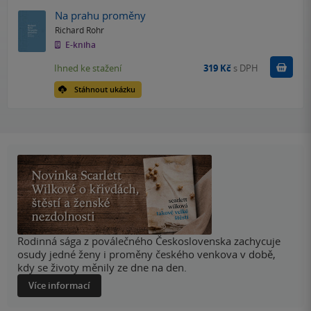
Na prahu proměny
Richard Rohr
E-kniha
Koupit
Ihned ke stažení
319 Kč
s DPH
Stáhnout ukázku
Rodinná sága z poválečného Československa zachycuje
osudy jedné ženy i proměny českého venkova v době,
kdy se životy měnily ze dne na den.
Více informací