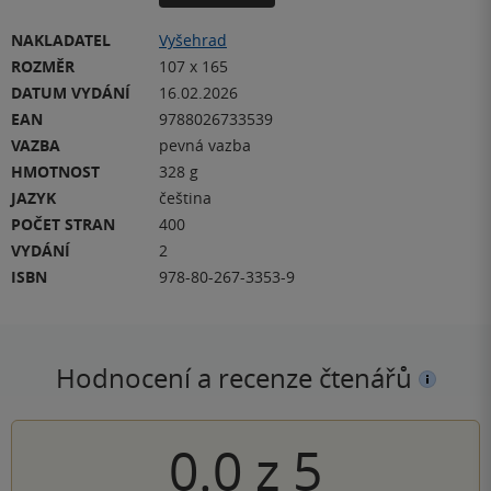
NAKLADATEL
Vyšehrad
ROZMĚR
107 x 165
DATUM VYDÁNÍ
16.02.2026
EAN
9788026733539
VAZBA
pevná vazba
HMOTNOST
328 g
JAZYK
čeština
POČET STRAN
400
VYDÁNÍ
2
ISBN
978-80-267-3353-9
Hodnocení a recenze čtenářů
0.0
z
5