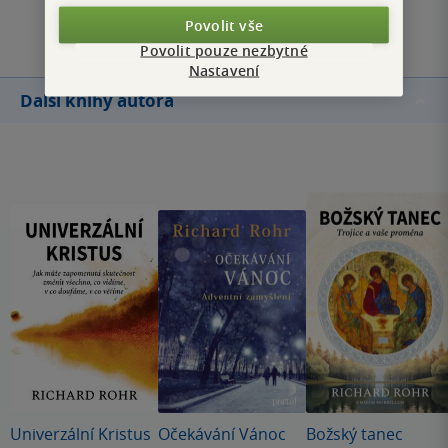
Přidat hodnocení
Povolit vše
Povolit pouze nezbytné
Nastavení
Další knihy autora
Univerzální Kristus
Očekávání Vánoc
Božský tanec