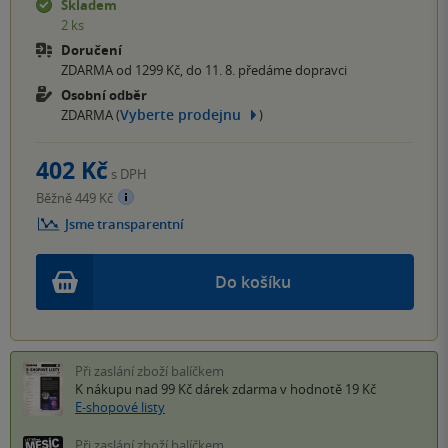
Skladem
2 ks
Doručení
ZDARMA od 1299 Kč, do 11. 8. předáme dopravci
Osobní odběr
Vyberte prodejnu
ZDARMA (
)
402 Kč
s DPH
Běžně 449 Kč
Jsme transparentní
Do košíku
Při zaslání zboží balíčkem
K nákupu nad 99 Kč
dárek zdarma
v hodnotě 19 Kč
E-shopové listy
Při zaslání zboží balíčkem