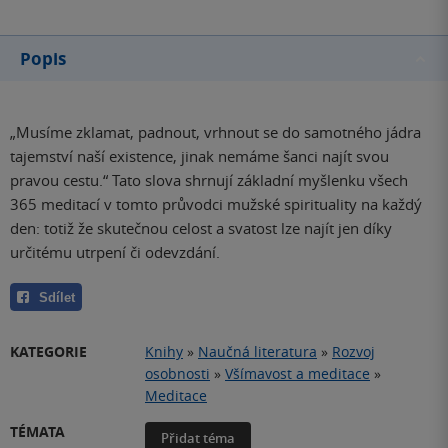
Popis
„Musíme zklamat, padnout, vrhnout se do samotného jádra
tajemství naší existence, jinak nemáme šanci najít svou
pravou cestu.“ Tato slova shrnují základní myšlenku všech
365 meditací v tomto průvodci mužské spirituality na každý
den: totiž že skutečnou celost a svatost lze najít jen díky
určitému utrpení či odevzdání.
Sdílet
KATEGORIE
Knihy
»
Naučná literatura
»
Rozvoj
osobnosti
»
Všímavost a meditace
»
Meditace
TÉMATA
Přidat téma