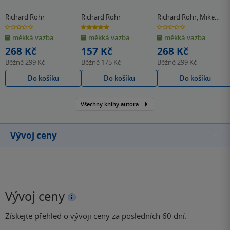
Richard Rohr
Richard Rohr
Richard Rohr
,
Mike
Morrell
0.0
5.0
0.0
z
z
z
měkká vazba
měkká vazba
měkká vazba
5
5
5
hvězdiček
hvězdiček
hvězdiček
268 Kč
157 Kč
268 Kč
Běžně
299 Kč
Běžně
175 Kč
Běžně
299 Kč
Do košíku
Do košíku
Do košíku
Všechny knihy autora
Vývoj ceny
Vývoj ceny
Získejte přehled o vývoji ceny za posledních 60 dní.