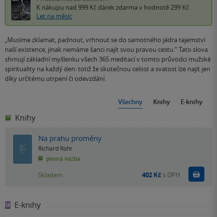
K nákupu nad 999 Kč
dárek zdarma
v hodnotě 299 Kč
Let na měsíc
„Musíme zklamat, padnout, vrhnout se do samotného jádra tajemství
naší existence, jinak nemáme šanci najít svou pravou cestu.“ Tato slova
shrnují základní myšlenku všech 365 meditací v tomto průvodci mužské
spirituality na každý den: totiž že skutečnou celost a svatost lze najít jen
díky určitému utrpení či odevzdání.
Všechny
Knihy
E-knihy
Knihy
Na prahu proměny
Richard Rohr
pevná vazba
Do k
Skladem
402 Kč
s DPH
E-knihy