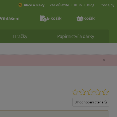
Akce a slevy
Vše důležité
Klub
Blog
Prodejny
E-košík
Košík
Přihlášení
Hračky
Papírnictví a dárky
Zav
0.0
z
5
0 hodnocení čtenářů
hvěz