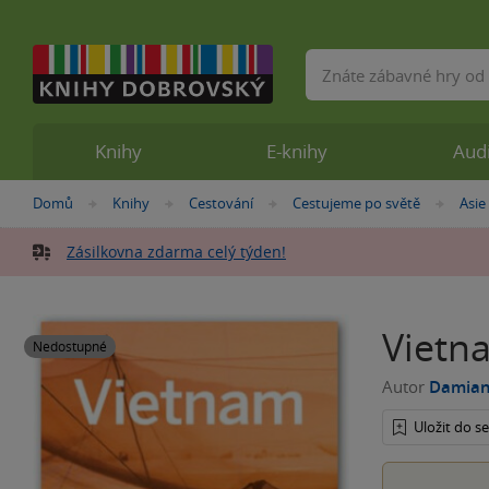
Vyhledávání
Knihy
E-knihy
Aud
Nacházíte
Domů
Knihy
Cestování
Cestujeme po světě
Asie
»
»
»
»
se
zde:
Zásilkovna zdarma celý týden!
Vietna
Nedostupné
Autor
Damian
Uložit do 