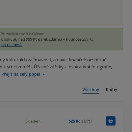
Při zaslání zboží balíčkem
K nákupu nad 999 Kč
dárek zdarma
v hodnotě 299 Kč
Let na měsíc
ný kulturních zajímavostí, a navíc finančně nesmírně
 srdci země! - Úžasné zážitky - inspirativní fotografie,
…
Přejít na celý popis
Všechny
Knihy
Do košík
Skladem
626 Kč
s DPH