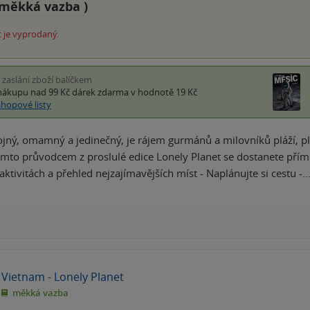
měkká vazba
)
 je vyprodaný.
i zaslání zboží balíčkem
nákupu nad 99 Kč
dárek zdarma
v hodnotě 19 Kč
shopové listy
jný, omamný a jedinečný, je rájem gurmánů a milovníků pláží, pl
ímto průvodcem z proslulé edice Lonely Planet se dostanete přímo k
aktivitách a přehled nejzajímavějších míst - Naplánujte si cestu -
Vietnam - Lonely Planet
měkká vazba