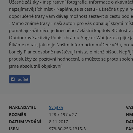
Úžasné zážitky - inspirativní fotografie, informace o aktivitá
nejzajímavějších míst - Naplánujte si cestu - užitečné tipy a n
doporučené trasy vám dávají možnost sestavit si cestu podl
- Mimo známé trasy - naši autoři pro vás odhalují skrytá mís
pomáhají zažít něco jedinečného Zvláštní kapitoly 3D ilustra
Outdoorové aktivity Popis chrámu Angkor Wat Jezte a pijte j
Říkáme to tak, jak to je Našim informacím můžete věřit, prot
Lonely Planet osobně navštěvují místa, o nichž píšou. Nepř
protislužby za pozitivní hodnocení, a můžete se proto spoleh
jsme absolutně objektivní.
Sdílet
NAKLADATEL
Svojtka
VA
ROZMĚR
128 x 197 x 27
HM
DATUM VYDÁNÍ
8.11.2017
DA
ISBN
978-80-256-1315-3
EA