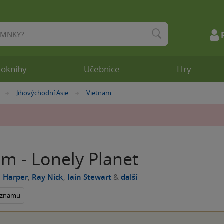
ioknihy
Učebnice
Hry
Jihovýchodní Asie
Vietnam
»
»
m - Lonely Planet
 Harper
,
Ray Nick
,
Iain Stewart
&
další
seznamu