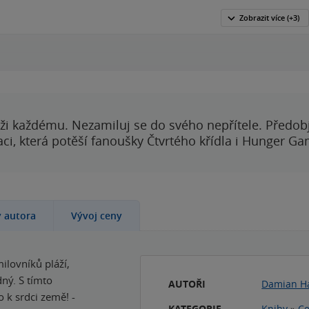
Zobrazit
více
(+3)
ži každému. Nezamiluj se do svého nepřítele. Předobj
i, která potěší fanoušky Čtvrtého křídla i Hunger Ga
y autora
Vývoj ceny
ilovníků pláží,
ný. S tímto
AUTOŘI
Damian H
 k srdci země! -
KATEGORIE
Knihy
»
Ce