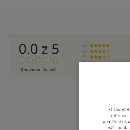
0.0
z
5
0×
5 hvězdiček
0×
4 hvězdičky
0×
3 hvězdičky
0×
2 hvězdičky
0×
0
hodnocení čtenářů
1 hvezdička
O souborec
informací
pomáhají ukazo
Váš souhla