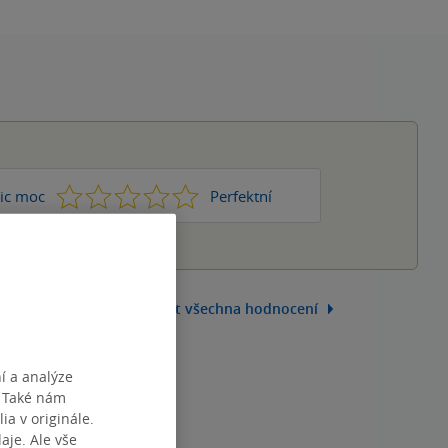
1
2
3
4
5
ic moc
Perfektní
Zobrazit všechna hodnocení
í a analýze
. Také nám
ia v originále.
je. Ale vše