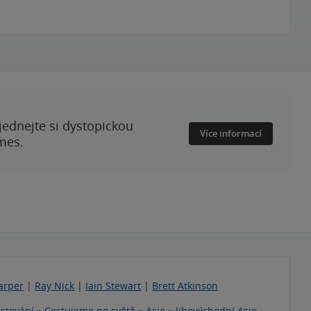
ednejte si dystopickou
Více informací
mes.
arper
|
Ray Nick
|
Iain Stewart
|
Brett Atkinson
stování
»
Cestujeme po světě
»
Asie
»
Jihovýchodní Asie