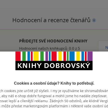
Hodnocení a recenze čtenářů
PŘIDEJTE SVÉ HODNOCENÍ KNIHY
N
Hodnocení našich knihkupců: 0.0 z 5
Cookies a osobní údaje? Knihy to potřebují.
Přidat hodnocení
h cookies jste určitě již slyšeli. I my je využíváme ke shromažďován
, aby náš e-shop dobře fungoval a mohli jsme ho nadále zlepšovat
vat lepší a cílenější reklamu. Žádných 50 odstínů, ale klidně Vergil
s může předat marketingovým platformám i některé vaše osobní úda