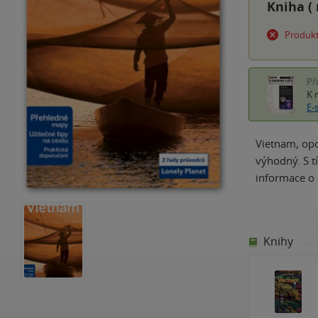
Kniha (
Produkt
Př
K 
E-
Vietnam, opo
výhodný. S t
informace o 
Knihy