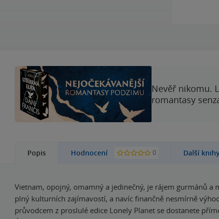
Nevěř nikomu. L
romantasy senzac
0
Popis
Hodnocení
Další knih
Vietnam, opojný, omamný a jedinečný, je rájem gurmánů a m
plný kulturních zajímavostí, a navíc finančně nesmírně výhod
průvodcem z proslulé edice Lonely Planet se dostanete přímo