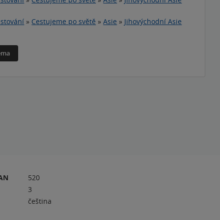
stování
»
Cestujeme po světě
»
Asie
»
Jihovýchodní Asie
téma
RAN
520
3
čeština