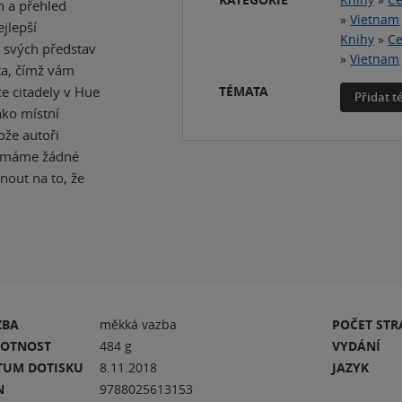
ch a přehled
»
Vietnam
ejlepší
Knihy
»
Ce
e svých představ
»
Vietnam
ta, čímž vám
ce citadely v Hue
TÉMATA
Přidat 
ako místní
ože autoři
ijímáme žádné
nout na to, že
ZBA
měkká vazba
POČET ST
OTNOST
484 g
VYDÁNÍ
TUM DOTISKU
8.11.2018
JAZYK
N
9788025613153