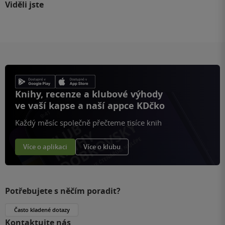
Viděli jste
Knihy, recenze a klubové výhody
ve vaší kapse a naší appce KDčko
Každý měsíc společně přečteme tisíce knih
Více o aplikaci
Více o klubu
Potřebujete s něčím poradit?
Často kladené dotazy
Kontaktujte nás