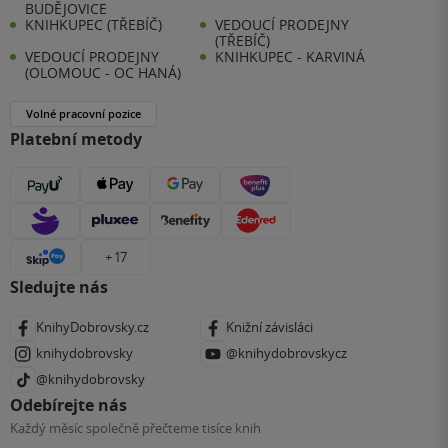
BUDĚJOVICE
KNIHKUPEC (TŘEBÍČ)
VEDOUCÍ PRODEJNY
(TŘEBÍČ)
VEDOUCÍ PRODEJNY
KNIHKUPEC - KARVINÁ
(OLOMOUC - OC HANÁ)
Volné pracovní pozice
Platební metody
+ 17
Sledujte nás
KnihyDobrovsky.cz
Knižní závisláci
knihydobrovsky
@knihydobrovskycz
@knihydobrovsky
Odebírejte nás
Každý měsíc společně přečteme tisíce knih