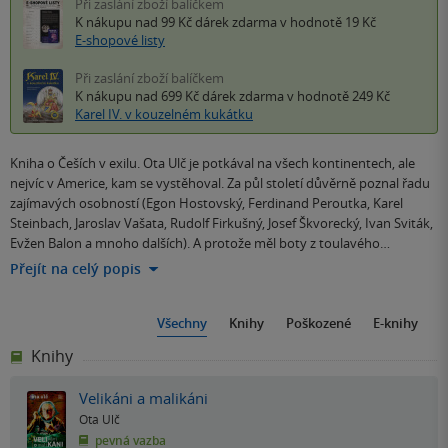
Při zaslání zboží balíčkem
K nákupu nad 99 Kč
dárek zdarma
v hodnotě 19 Kč
E-shopové listy
Při zaslání zboží balíčkem
K nákupu nad 699 Kč
dárek zdarma
v hodnotě 249 Kč
Karel IV. v kouzelném kukátku
Kniha o Češích v exilu. Ota Ulč je potkával na všech kontinentech, ale
nejvíc v Americe, kam se vystěhoval. Za půl století důvěrně poznal řadu
zajímavých osobností (Egon Hostovský, Ferdinand Peroutka, Karel
Steinbach, Jaroslav Vašata, Rudolf Firkušný, Josef Škvorecký, Ivan Sviták,
Evžen Balon a mnoho dalších). A protože měl boty z toulavého…
Přejít na celý popis
Všechny
Knihy
Poškozené
E-knihy
Knihy
Velikáni a malikáni
Ota Ulč
pevná vazba