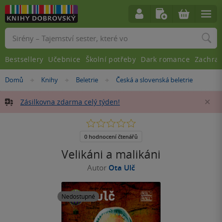
Vyhledávání
Bestsellery
Učebnice
Školní potřeby
Dark romance
Zachra
Nacházíte
Domů
Knihy
Beletrie
Česká a slovenská beletrie
»
»
»
se
zde:
Zásilkovna zdarma celý týden!
Za
0.0
z
5
0 hodnocení čtenářů
hvězdiček
Velikáni a malikáni
Autor
Ota Ulč
Nedostupné