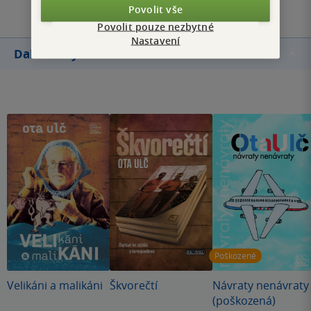
Povolit vše
Povolit pouze nezbytné
Nastavení
Další knihy autora
Poškozené
Velikáni a malikáni
Škvorečtí
Návraty nenávraty
(poškozená)