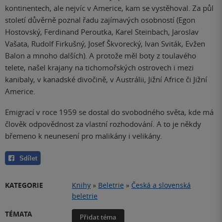
kontinentech, ale nejvíc v Americe, kam se vystěhoval. Za půl
století důvěrně poznal řadu zajímavých osobností (Egon
Hostovský, Ferdinand Peroutka, Karel Steinbach, Jaroslav
Vašata, Rudolf Firkušný, Josef Škvorecký, Ivan Sviták, Evžen
Balon a mnoho dalších). A protože měl boty z toulavého
telete, našel krajany na tichomořských ostrovech i mezi
kanibaly, v kanadské divočině, v Austrálii, Jižní Africe či Jižní
Americe.
Emigrací v roce 1959 se dostal do svobodného světa, kde má
člověk odpovědnost za vlastní rozhodování. A to je někdy
břemeno k neunesení pro malikány i velikány.
Sdílet
KATEGORIE
Knihy
»
Beletrie
»
Česká a slovenská
beletrie
TÉMATA
Přidat téma