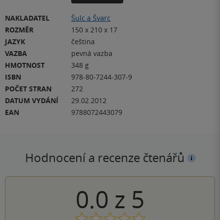
NAKLADATEL
Šulc a Švarc
ROZMĚR
150 x 210 x 17
JAZYK
čeština
VAZBA
pevná vazba
HMOTNOST
348 g
ISBN
978-80-7244-307-9
POČET STRAN
272
DATUM VYDÁNÍ
29.02.2012
EAN
9788072443079
Hodnocení a recenze čtenářů
0.0
z
5