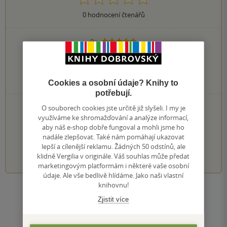
0
hodnocení čtenářů
0×
5 hvězdiček
0×
4 hvězdičky
0×
3 hvězdičky
0×
2 hvězdičky
0×
Cookies a osobní údaje? Knihy to
1 hvezdička
potřebují.
PŘIDEJTE SVÉ HODNOCENÍ KNIHY
O souborech cookies jste určitě již slyšeli. I my je
využíváme ke shromažďování a analýze informací,
Hodnocení našich knihkupců: 0.0 z 5
aby náš e-shop dobře fungoval a mohli jsme ho
nadále zlepšovat. Také nám pomáhají ukazovat
lepší a cílenější reklamu. Žádných 50 odstínů, ale
1
2
3
4
5
klidně Vergilia v originále. Váš souhlas může předat
marketingovým platformám i některé vaše osobní
údaje. Ale vše bedlivě hlídáme. Jako naši vlastní
knihovnu!
Zobrazit všechna hodnocení
Zjistit více
Přidat hodnocení