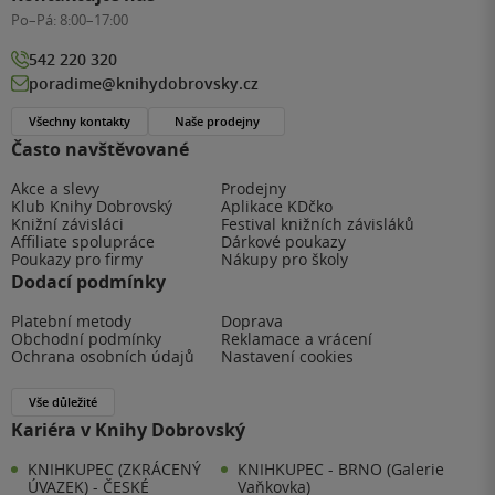
Po–Pá:
8:00–17:00
542 220 320
poradime@knihydobrovsky.cz
Všechny kontakty
Naše prodejny
Často navštěvované
Akce a slevy
Prodejny
Klub Knihy Dobrovský
Aplikace KDčko
Knižní závisláci
Festival knižních závisláků
Affiliate spolupráce
Dárkové poukazy
Poukazy pro firmy
Nákupy pro školy
Dodací podmínky
Platební metody
Doprava
Obchodní podmínky
Reklamace a vrácení
Ochrana osobních údajů
Nastavení cookies
Vše důležité
Kariéra v Knihy Dobrovský
KNIHKUPEC (ZKRÁCENÝ
KNIHKUPEC - BRNO (Galerie
ÚVAZEK) - ČESKÉ
Vaňkovka)