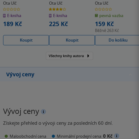
Ota Ulč
Ota Ulč
Ota Ulč
0.0
4.0
0.0
z
z
z
E-kniha
E-kniha
pevná vazba
5
5
5
hvězdiček
hvězdiček
hvězdiček
189 Kč
225 Kč
159 Kč
Běžně
263 Kč
Koupit
Koupit
Do košíku
Všechny knihy autora
Vývoj ceny
Vývoj ceny
Získejte přehled o vývoji ceny za posledních 60 dní.
0 Kč
Maloobchodní cena
Minimální prodejní cena: