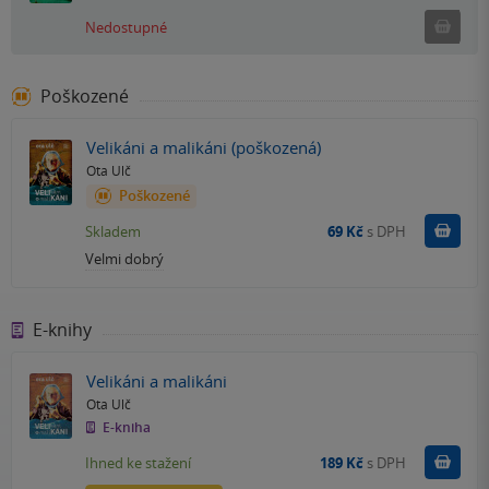
Ned
Nedostupné
Poškozené
Velikáni a malikáni (poškozená)
Ota Ulč
Poškozené
Do k
Skladem
69 Kč
s DPH
Velmi dobrý
E-knihy
Velikáni a malikáni
Ota Ulč
E-kniha
Koupit
Ihned ke stažení
189 Kč
s DPH