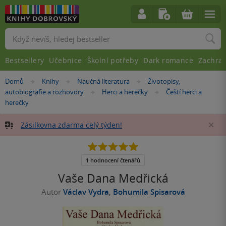
Vyhledávání
Bestsellery
Učebnice
Školní potřeby
Dark romance
Zachra
Nacházíte
Domů
Knihy
Naučná literatura
Životopisy,
»
»
»
se
autobiografie a rozhovory
Herci a herečky
Čeští herci a
»
»
zde:
herečky
Zásilkovna zdarma celý týden!
Za
5.0
z
5
1 hodnocení čtenářů
hvězdiček
Vaše Dana Medřická
Autor
Václav Vydra
,
Bohumila Spisarová