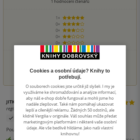
1
hodnocení čtenářů
1×
5 hvězdiček
0×
4 hvězdičky
0×
3 hvězdičky
0×
2 hvězdičky
0×
1 hvezdička
PŘIDEJTE SVÉ HODNOCENÍ KNIHY
Cookies a osobní údaje? Knihy to
1
2
3
4
5
potřebují.
O souborech cookies jste určitě již slyšeli. I my je
využíváme ke shromažďování a analýze informací,
aby náš e-shop dobře fungoval a mohli jsme ho
JITKAM17
nadále zlepšovat. Také nám pomáhají ukazovat
registrovaný uživatel
lepší a cílenější reklamu. Žádných 50 odstínů, ale
klidně Vergilia v originále. Váš souhlas může předat
Zakoupil produkt
marketingovým platformám i některé vaše osobní
údaje. Ale vše bedlivě hlídáme. Jako naši vlastní
Poučná a hezká knížka.
knihovnu!