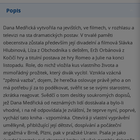
Popis
Dana Medřická vytvořila na jevištích, ve filmech, v rozhlasu a
televizi na sta dramatických postav. V trvalé paměti
obecenstva zůstala především její divadelní a filmová Slávka
Hlubinová, Líza z Obchodníka s deštěm, Erži Orbánová z
Kočičí hry a titulní postava ze hry Romeo a Julie na konci
listopadu. Role, do nichž vložila kus vlastního života a
mimořádný prožitek, který divák vycítil. Vznikla vzácná
"zpětná vazba", dojem, že herečka oslovuje právě jeho a on
má potřebu jí za to poděkovat, svěřit se se svými starostmi,
zkrátka reagovat. Svědčí o tom desítky soukromých dopisů,
jež Dana Medřická od neznámých lidí dostávala a bylo-li
vhodné, i na ně odpovídala.Je zvláštní, že teprve nyní, poprvé,
vychází tato kniha - vzpomínka. Otevírá ji vlastní vyprávění
umělkyně, přibližující její dětství, dospívání a počáteční
angažmá v Brně, Plzni, pak v pražské Uranii. Psala je jako
úvodní kapitoly své chystané knihy, již však nestihla dokončit