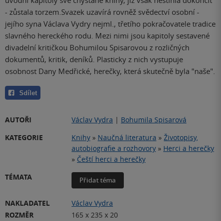
- zůstala torzem.Svazek uzavírá rovněž svědectví osobní -
jejího syna Václava Vydry nejml., třetího pokračovatele tradice
slavného hereckého rodu. Mezi nimi jsou kapitoly sestavené
divadelní kritičkou Bohumilou Spisarovou z rozličných
dokumentů, kritik, deníků. Plasticky z nich vystupuje
osobnost Dany Medřické, herečky, která skutečně byla "naše".
Sdílet
AUTOŘI
Václav Vydra
|
Bohumila Spisarová
KATEGORIE
Knihy
»
Naučná literatura
»
Životopisy,
autobiografie a rozhovory
»
Herci a herečky
»
Čeští herci a herečky
TÉMATA
Přidat téma
NAKLADATEL
Václav Vydra
ROZMĚR
165 x 235 x 20