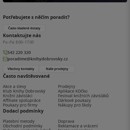
Potřebujete s něčím poradit?
Často kladené dotazy
Kontaktujte nás
Po–Pá:
8:00–17:00
542 220 320
poradime@knihydobrovsky.cz
Všechny kontakty
Naše prodejny
Často navštěvované
Akce a slevy
Prodejny
Klub Knihy Dobrovský
Aplikace KDčko
Knižní závisláci
Festival knižních závisláků
Affiliate spolupráce
Dárkové poukazy
Poukazy pro firmy
Nákupy pro školy
Dodací podmínky
Platební metody
Doprava
Obchodní podmínky
Reklamace a vrácení