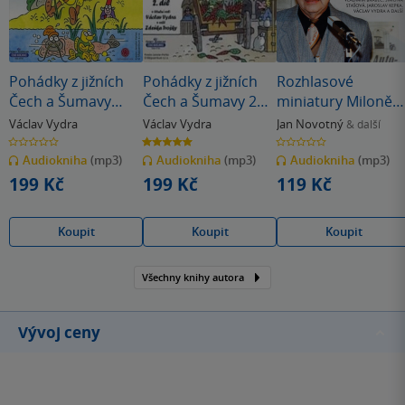
Pohádky z jižních
Pohádky z jižních
Rozhlasové
Čech a Šumavy
Čech a Šumavy 2
miniatury Miloně
aneb vyprávění
aneb vyprávění
Čepelky
Václav Vydra
Václav Vydra
Jan Novotný
& další
kapra Jakuba
kapra Jakuba
0.0
5.0
0.0
z
z
z
Audiokniha
(mp3)
Audiokniha
(mp3)
Audiokniha
(mp3)
5
5
5
hvězdiček
hvězdiček
hvězdiček
199 Kč
199 Kč
119 Kč
Koupit
Koupit
Koupit
Všechny knihy autora
Vývoj ceny