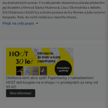
sta dramatických postav. V trvalé paměti obecenstva zůstala především
její divadelní a filmová Slávka Hlubinová, Líza z Obchodníka s deštěm,
Erži Orbánová z Kočičí hry a titulní postava ze hry Romeo a Julie na konci
listopadu. Role, do nichž vložila kus vlastního života…
Přejít na celý popis
Oblíbená letní akce zpět! Paperbacky z nakladatelství
HOST teď koupíte na e-shopu i v prodejnách za ceny od
99 Kč!
Více informací