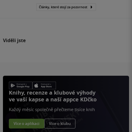
Články, které stojí za pozornost
Viděli jste
Knihy, recenze a klubové výhody
ve vaší kapse a naší appce KDčko
Každý měsíc společně přečteme tisíce knih
Více o aplikaci
Více o klubu