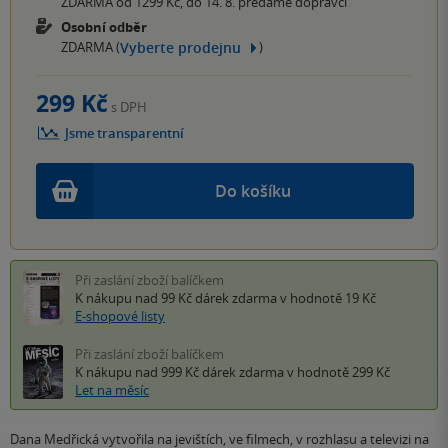
ZDARMA od 1299 Kč, do 14. 8. předáme dopravci
Osobní odběr
Vyberte prodejnu
ZDARMA (
)
299 Kč
s DPH
Jsme transparentní
Do košíku
Při zaslání zboží balíčkem
K nákupu nad 99 Kč
dárek zdarma
v hodnotě 19 Kč
E-shopové listy
Při zaslání zboží balíčkem
K nákupu nad 999 Kč
dárek zdarma
v hodnotě 299 Kč
Let na měsíc
Dana Medřická vytvořila na jevištích, ve filmech, v rozhlasu a televizi na