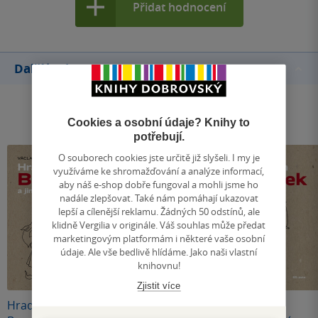
Přidat hodnocení
Další knihy autora
Cookies a osobní údaje? Knihy to
potřebují.
O souborech cookies jste určitě již slyšeli. I my je
využíváme ke shromažďování a analýze informací,
aby náš e-shop dobře fungoval a mohli jsme ho
nadále zlepšovat. Také nám pomáhají ukazovat
lepší a cílenější reklamu. Žádných 50 odstínů, ale
klidně Vergilia v originále. Váš souhlas může předat
marketingovým platformám i některé vaše osobní
údaje. Ale vše bedlivě hlídáme. Jako naši vlastní
knihovnu!
Zjistit více
Hradní pan
Pole plné
Hradní pan