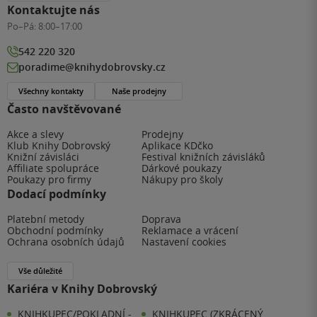
Kontaktujte nás
Po–Pá:
8:00–17:00
542 220 320
poradime@knihydobrovsky.cz
Všechny kontakty
Naše prodejny
Často navštěvované
Akce a slevy
Prodejny
Klub Knihy Dobrovský
Aplikace KDčko
Knižní závisláci
Festival knižních závisláků
Affiliate spolupráce
Dárkové poukazy
Poukazy pro firmy
Nákupy pro školy
Dodací podmínky
Platební metody
Doprava
Obchodní podmínky
Reklamace a vrácení
Ochrana osobních údajů
Nastavení cookies
Vše důležité
Kariéra v Knihy Dobrovský
KNIHKUPEC/POKLADNÍ -
KNIHKUPEC (ZKRÁCENÝ