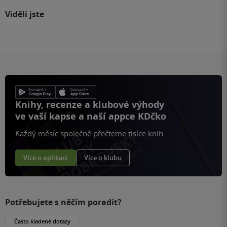
Viděli jste
Knihy, recenze a klubové výhody
ve vaší kapse a naší appce KDčko
Každý měsíc společně přečteme tisíce knih
Více o aplikaci
Více o klubu
Potřebujete s něčím poradit?
Často kladené dotazy