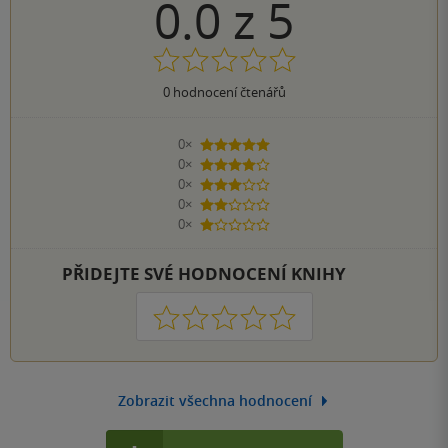
0.0
z
5
0
hodnocení čtenářů
0×
5 hvězdiček
0×
4 hvězdičky
0×
3 hvězdičky
0×
2 hvězdičky
0×
1 hvezdička
PŘIDEJTE SVÉ HODNOCENÍ KNIHY
1
2
3
4
5
Zobrazit všechna hodnocení