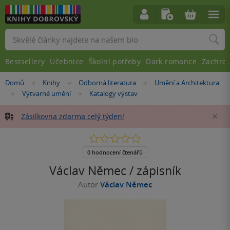
Vyhledávání
Bestsellery
Učebnice
Školní potřeby
Dark romance
Zachra
Nacházíte
Domů
Knihy
Odborná literatura
Umění a Architektura
»
»
»
se
Výtvarné umění
Katalogy výstav
»
»
zde:
Zásilkovna zdarma celý týden!
Za
0.0
z
5
0 hodnocení čtenářů
hvězdiček
Václav Němec / zápisník
Autor
Václav Němec