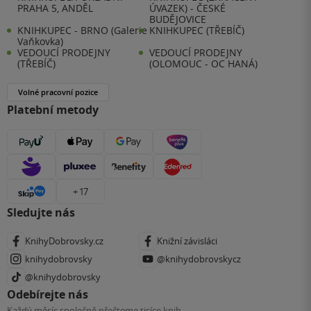
PRAHA 5, ANDĚL
ÚVAZEK) - ČESKÉ
BUDĚJOVICE
KNIHKUPEC - BRNO (Galerie
KNIHKUPEC (TŘEBÍČ)
Vaňkovka)
VEDOUCÍ PRODEJNY
VEDOUCÍ PRODEJNY
(TŘEBÍČ)
(OLOMOUC - OC HANÁ)
Volné pracovní pozice
Platební metody
+ 17
Sledujte nás
KnihyDobrovsky.cz
Knižní závisláci
knihydobrovsky
@knihydobrovskycz
@knihydobrovsky
Odebírejte nás
Každý měsíc společně přečteme tisíce knih