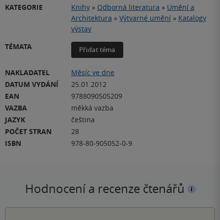
KATEGORIE
Knihy
»
Odborná literatura
»
Umění a
Architektura
»
Výtvarné umění
»
Katalogy
výstav
TÉMATA
Přidat téma
NAKLADATEL
Měsíc ve dne
DATUM VYDÁNÍ
25.01.2012
EAN
9788090505209
VAZBA
měkká vazba
JAZYK
čeština
POČET STRAN
28
ISBN
978-80-905052-0-9
Hodnocení a recenze čtenářů