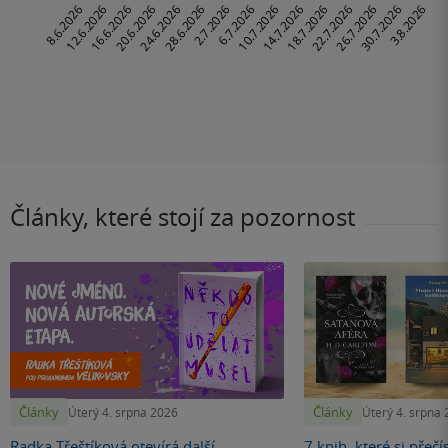
Články, které stojí za pozornost
Články
Články
Úterý 4. srpna 2026
Úterý 4. srpna
Radka Třeštíková otevírá další
7 knih, které si přečí