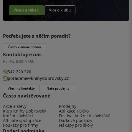
Více o aplikaci
Více o klubu
Potřebujete s něčím poradit?
Často kladené dotazy
Kontaktujte nás
Po–Pá:
8:00–17:00
542 220 320
poradime@knihydobrovsky.cz
Všechny kontakty
Naše prodejny
Často navštěvované
Akce a slevy
Prodejny
Klub Knihy Dobrovský
Aplikace KDčko
Knižní závisláci
Festival knižních závisláků
Affiliate spolupráce
Dárkové poukazy
Poukazy pro firmy
Nákupy pro školy
Dodací podmínky