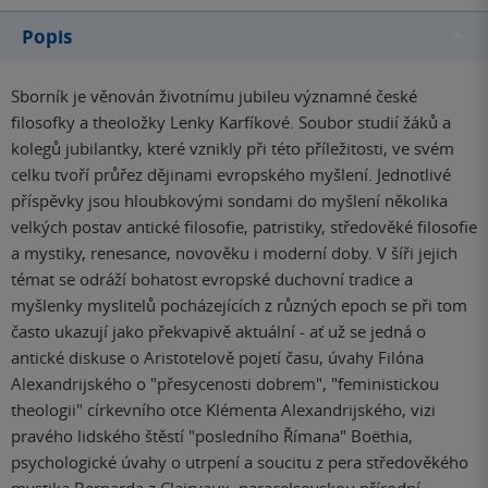
Popis
Sborník je věnován životnímu jubileu významné české
filosofky a theoložky Lenky Karfíkové. Soubor studií žáků a
kolegů jubilantky, které vznikly při této příležitosti, ve svém
celku tvoří průřez dějinami evropského myšlení. Jednotlivé
příspěvky jsou hloubkovými sondami do myšlení několika
velkých postav antické filosofie, patristiky, středověké filosofie
a mystiky, renesance, novověku i moderní doby. V šíři jejich
témat se odráží bohatost evropské duchovní tradice a
myšlenky myslitelů pocházejících z různých epoch se při tom
často ukazují jako překvapivě aktuální - ať už se jedná o
antické diskuse o Aristotelově pojetí času, úvahy Filóna
Alexandrijského o "přesycenosti dobrem", "feministickou
theologii" církevního otce Klémenta Alexandrijského, vizi
pravého lidského štěstí "posledního Římana" Boëthia,
psychologické úvahy o utrpení a soucitu z pera středověkého
mystika Bernarda z Clairvaux, paracelsovskou přírodní