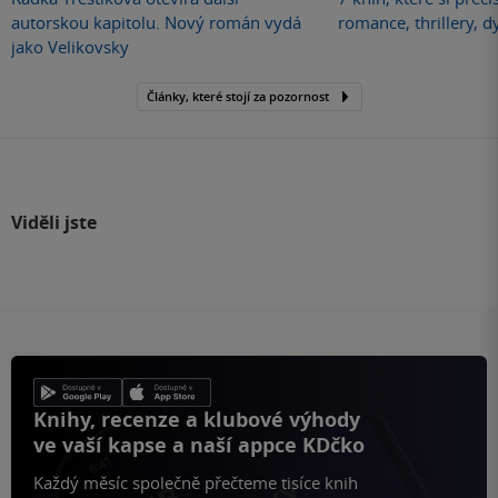
autorskou kapitolu. Nový román vydá
romance, thrillery, d
jako Velikovsky
Články, které stojí za pozornost
Viděli jste
Knihy, recenze a klubové výhody
ve vaší kapse a naší appce KDčko
Každý měsíc společně přečteme tisíce knih