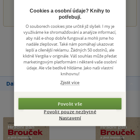
Cookies a osobní údaje? Knihy to
1
2
3
4
5
potřebují.
O souborech cookies jste určitě již slyšeli. I my je
využíváme ke shromažďování a analýze informací,
aby náš e-shop dobře fungoval a mohli jsme ho
Zobrazit všechna hodnocení
nadále zlepšovat. Také nám pomáhají ukazovat
lepší a cílenější reklamu. Žádných 50 odstínů, ale
klidně Vergilia v originále. Váš souhlas může předat
Přidat hodnocení
marketingovým platformám i některé vaše osobní
údaje. Ale vše bedlivě hlídáme. Jako naši vlastní
knihovnu!
Zjistit více
Další knihy autora
Povolit vše
Povolit pouze nezbytné
Nastavení