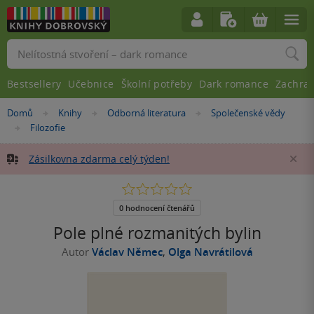
Vyhledávání
Bestsellery
Učebnice
Školní potřeby
Dark romance
Zachra
Nacházíte
Domů
Knihy
Odborná literatura
Společenské vědy
»
»
»
se
Filozofie
»
zde:
Zásilkovna zdarma celý týden!
Za
0.0
z
5
0 hodnocení čtenářů
hvězdiček
Pole plné rozmanitých bylin
Autor
Václav Němec
,
Olga Navrátilová