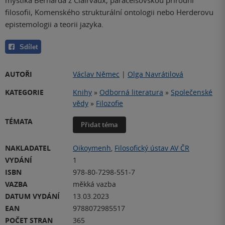
filosofii, Komenského strukturální ontologii nebo Herderovu
epistemologii a teorii jazyka.
Sdílet
AUTOŘI
Václav Němec
|
Olga Navrátilová
KATEGORIE
Knihy
»
Odborná literatura
»
Společenské
vědy
»
Filozofie
TÉMATA
Přidat téma
NAKLADATEL
Oikoymenh
,
Filosofický ústav AV ČR
VYDÁNÍ
1
ISBN
978-80-7298-551-7
VAZBA
měkká vazba
DATUM VYDÁNÍ
13.03.2023
EAN
9788072985517
POČET STRAN
365