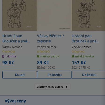
Hradní pan
Václav Němec /
Hradní pan
Brouček a jiná
zápisník
Brouček a jiná
monstra
monstra
Václav Němec
Václav Němec
Václav Němec
0.0
0.0
0.0
z
z
z
E-kniha
měkká vazba
měkká vazba
5
5
5
hvězdiček
hvězdiček
hvězdiček
98 Kč
89 Kč
157 Kč
Běžně
100 Kč
Běžně
175 Kč
Koupit
Do košíku
Do košíku
Všechny knihy autora
Vývoj ceny