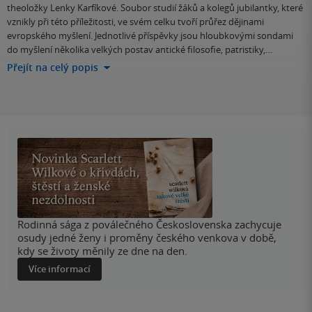
theoložky Lenky Karfíkové. Soubor studií žáků a kolegů jubilantky, které
vznikly při této příležitosti, ve svém celku tvoří průřez dějinami
evropského myšlení. Jednotlivé příspěvky jsou hloubkovými sondami
do myšlení několika velkých postav antické filosofie, patristiky,…
Přejít na celý popis
Rodinná sága z poválečného Československa zachycuje
osudy jedné ženy i proměny českého venkova v době,
kdy se životy měnily ze dne na den.
Více informací