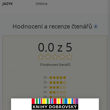
JAZYK
čeština
Hodnocení a recenze čtenářů
0.0
z
5
0
hodnocení čtenářů
0×
5 hvězdiček
0×
4 hvězdičky
0×
3 hvězdičky
0×
2 hvězdičky
0×
1 hvezdička
PŘIDEJTE SVÉ HODNOCENÍ KNIHY