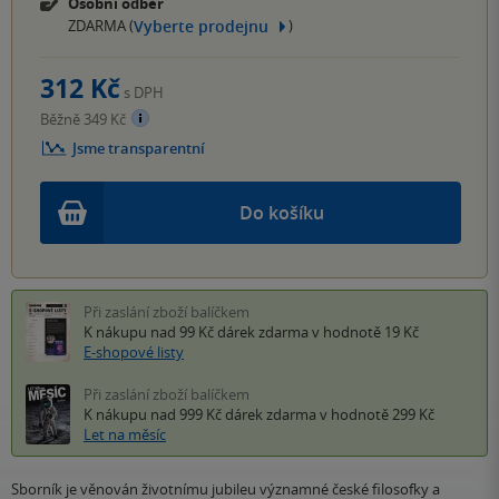
Osobní odběr
Vyberte prodejnu
ZDARMA (
)
312 Kč
s DPH
Běžně 349 Kč
Jsme transparentní
Do košíku
Při zaslání zboží balíčkem
K nákupu nad 99 Kč
dárek zdarma
v hodnotě 19 Kč
E-shopové listy
Při zaslání zboží balíčkem
K nákupu nad 999 Kč
dárek zdarma
v hodnotě 299 Kč
Let na měsíc
Sborník je věnován životnímu jubileu významné české filosofky a