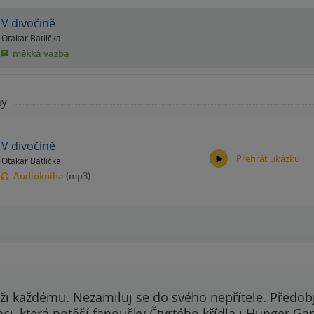
V divočině
Otakar Batlička
měkká vazba
hy
V divočině
Přehrát ukázku
Otakar Batlička
Audiokniha
(mp3)
00:00
00:00
ži každému. Nezamiluj se do svého nepřítele. Předobj
i, která potěší fanoušky Čtvrtého křídla i Hunger Ga