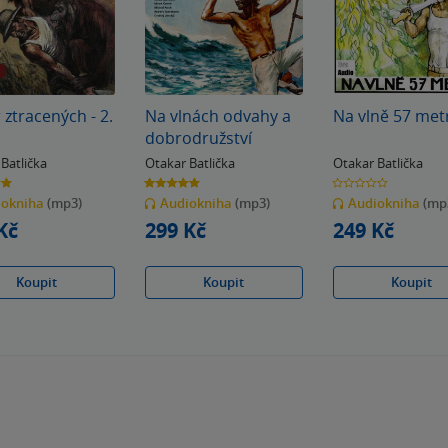
 ztracených - 2.
Na vlnách odvahy a
Na vlně 57 met
dobrodružství
Batlička
Otakar Batlička
Otakar Batlička
5.0
0.0
z
z
iokniha
(mp3)
Audiokniha
(mp3)
Audiokniha
(mp
5
5
k
hvězdiček
hvězdiček
Kč
299 Kč
249 Kč
Koupit
Koupit
Koupit