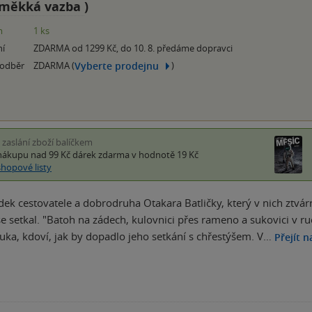
měkká vazba
)
m
1 ks
ní
ZDARMA od 1299 Kč, do 10. 8. předáme dopravci
Vyberte prodejnu
 odběr
ZDARMA (
)
i zaslání zboží balíčkem
nákupu nad 99 Kč
dárek zdarma
v hodnotě 19 Kč
shopové listy
dek cestovatele a dobrodruha Otakara Batličky, který v nich ztvár
ž se setkal. "Batoh na zádech, kulovnici přes rameno a sukovici v 
uka, kdoví, jak by dopadlo jeho setkání s chřestýšem. V…
Přejít n