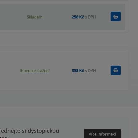
Do košík
Skladem
258 Kč
s DPH
Koupit
Ihned ke stažení
358 Kč
s DPH
ednejte si dystopickou
Více informací
mes.