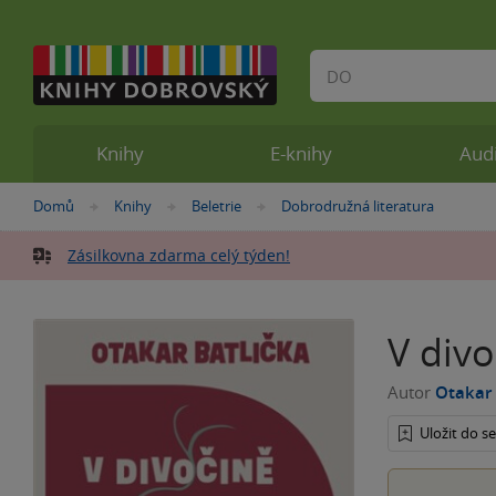
Vyhledávání
Knihy
E-knihy
Aud
Nacházíte
Domů
Knihy
Beletrie
Dobrodružná literatura
»
»
»
se
zde:
Zásilkovna zdarma celý týden!
V divo
Autor
Otakar 
Uložit do 