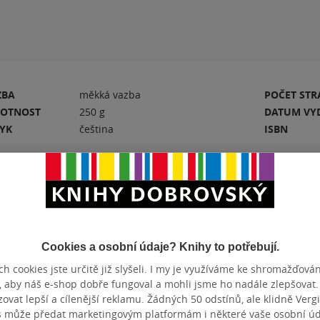
ZBA
měkká vazba
POČET ST
OTNOST
250 g
DATUM VY
ZYK
čeština
ISBN
Hodnocení a recenze čtenářů
Cookies a osobní údaje? Knihy to potřebují.
h cookies jste určitě již slyšeli. I my je využíváme ke shromažďován
PŘIDEJTE SVÉ HODNOCENÍ KNIHY
, aby náš e-shop dobře fungoval a mohli jsme ho nadále zlepšovat
N
vat lepší a cílenější reklamu. Žádných 50 odstínů, ale klidně Vergil
Hodnocení našich knihkupců: 0.0 z 5
s může předat marketingovým platformám i některé vaše osobní úda