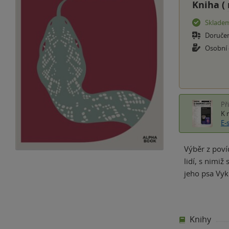
Kniha (
Sklade
Doruče
Osobní
Př
K 
E-
Výběr z poví
lidí, s nimi
jeho psa Vyk
Knihy