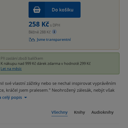
Do košíku
258 Kč
s DPH
Běžně 288 Kč
Jsme transparentní
Při zaslání zboží balíčkem
K nákupu nad 999 Kč
dárek zdarma
v hodnotě 299 Kč
Let na měsíc
nil své vlastní zážitky nebo se nechal inspirovat vyprávěním
ruce, kráčel jsem pralesem." Neohrožený zálesák, nebýt však
a celý popis
Všechny
Knihy
Audioknihy