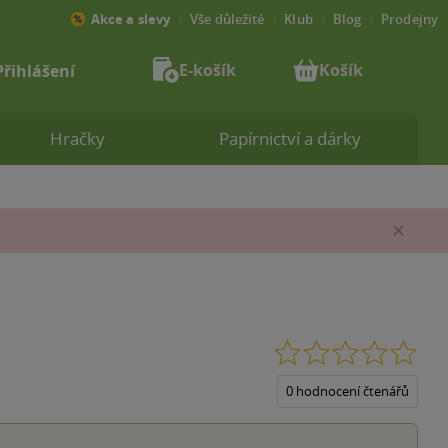
Akce a slevy
Vše důležité
Klub
Blog
Prodejny
E-košík
Košík
Přihlášení
Hračky
Papírnictví a dárky
Zav
0.0
z
5
0 hodnocení čtenářů
hvěz