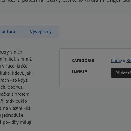
y autora
Vývoj ceny
terý v nich
ním lidí, s nimiž
KATEGORIE
Knihy
»
Be
 v ruce, kráčel
TÉMATA
kuka, kdoví, jak
Přidat 
rach - to když
cítí bodnutí,
ukačka s hrotem
ň, tady puklo
 na vlastní kůži
 si jednoduše
é povídky milují