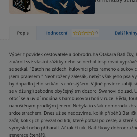
0
Popis
Hodnocení
Další knih
Výběr z povídek cestovatele a dobrodruha Otakara Batličky, k
ztvárnil své vlastní zážitky nebo se nechal inspirovat vyprávě
se setkal. "Batoh na zádech, kulovnici přes rameno a sukovici
jsem pralesem." Neohrožený zálesák, nebýt však jeho psa Vy
by dopadlo jeho setkání s chřestýšem. V jiné povídce zabíjí st
se v džungli zabodne obyčejný trn dozorci Swanovi do zad. U
otočí se a uvidí indiána s bambusovou holí v ruce. Běda, fo
napuštěným prudkým jedem! Nebyla to však domorodá zbra
srdce strachem. Dnes už se nedozvíme, kolik příběhů Batlička
zažil, kolik jich převzal od lidí, které potkal po cestě, a které
vymyslel nebo přibarvil. Ať tak či tak, Batličkovy dobrodružn
generace čtenářů.