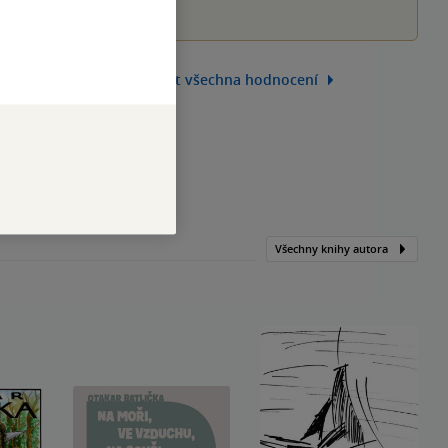
Zobrazit všechna hodnocení
Všechny knihy autora