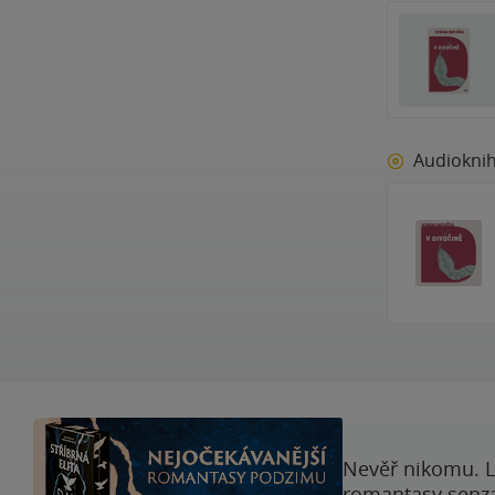
Audiokni
Nevěř nikomu. L
romantasy senzac