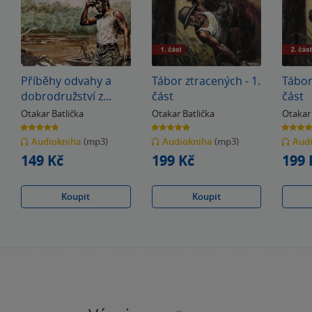
Příběhy odvahy a
Tábor ztracených - 1.
Tábor
dobrodružství z
část
část
časopisu Mladý
Otakar Batlička
Otakar Batlička
Otakar 
hlasatel
4.7
5.0
5.0
z
z
z
Audiokniha
(mp3)
Audiokniha
(mp3)
Aud
5
5
5
hvězdiček
hvězdiček
hvězdiče
149 Kč
199 Kč
199 
Koupit
Koupit