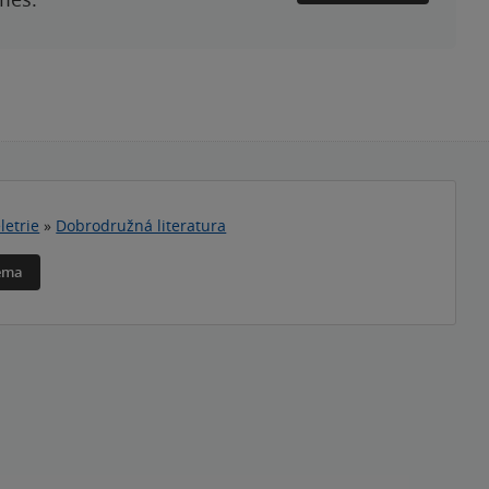
letrie
»
Dobrodružná literatura
téma