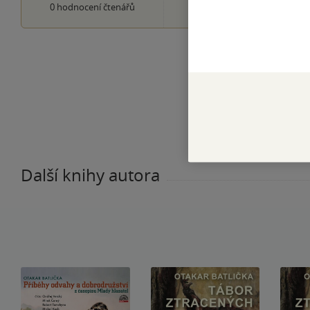
0×
0
hodnocení čtenářů
1 hvezdička
Další knihy autora