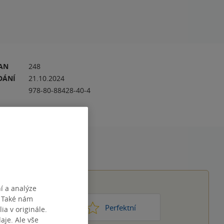
RAN
248
DÁNÍ
21.10.2024
978-80-88428-40-4
í a analýze
. Také nám
1
2
3
4
5
ic moc
Perfektní
ia v originále.
je. Ale vše