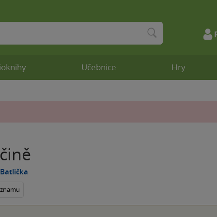
ioknihy
Učebnice
Hry
čině
Batlička
seznamu