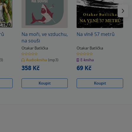
Následu
rů
Na moři, ve vzduchu,
Na vlně 57 metrů
na souši
Otakar Batlička
Otakar Batlička
0.0
0.0
z
z
3)
Audiokniha
(mp3)
E-kniha
5
5
hvězdiček
hvězdiček
358 Kč
69 Kč
Koupit
Koupit