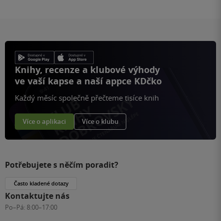
Knihy, recenze a klubové výhody
ve vaší kapse a naší appce KDčko
Každý měsíc společně přečteme tisíce knih
Více o aplikaci
Více o klubu
Potřebujete s něčím poradit?
Často kladené dotazy
Kontaktujte nás
Po–Pá:
8:00–17:00