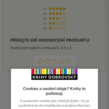
0×
5 hvězdiček
0×
4 hvězdičky
0×
3 hvězdičky
0×
2 hvězdičky
0×
1 hvezdička
PŘIDEJTE SVÉ HODNOCENÍ PRODUKTU
Hodnocení našich knihkupců: 0.0 z 5
1
2
3
4
5
Zobrazit všechna hodnocení
Cookies a osobní údaje? Knihy to
potřebují.
Přidat hodnocení
O souborech cookies jste určitě již slyšeli. I my je
využíváme ke shromažďování a analýze informací,