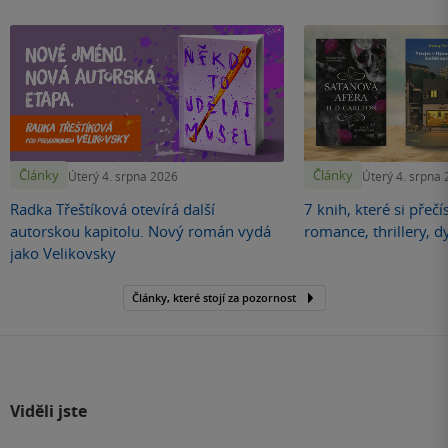
Články
Články
Úterý 4. srpna 2026
Úterý 4. srpna
Radka Třeštíková otevírá další
7 knih, které si přečí
autorskou kapitolu. Nový román vydá
romance, thrillery, d
jako Velikovsky
Články, které stojí za pozornost
Viděli jste