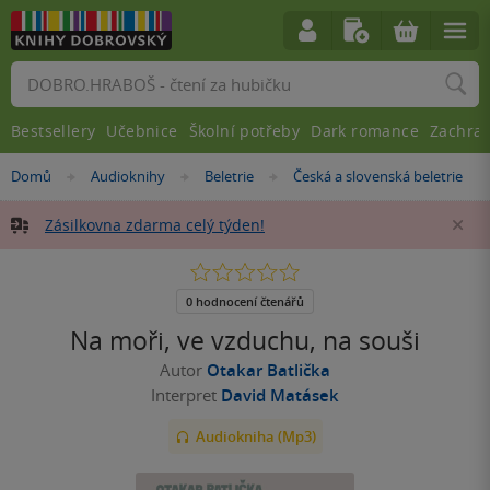
Vyhledávání
Bestsellery
Učebnice
Školní potřeby
Dark romance
Zachra
Nacházíte
Domů
Audioknihy
Beletrie
Česká a slovenská beletrie
»
»
»
se
zde:
Zásilkovna zdarma celý týden!
Za
0.0
z
5
0 hodnocení čtenářů
hvězdiček
Na moři, ve vzduchu, na souši
Autor
Otakar Batlička
Interpret
David Matásek
Audiokniha (Mp3)