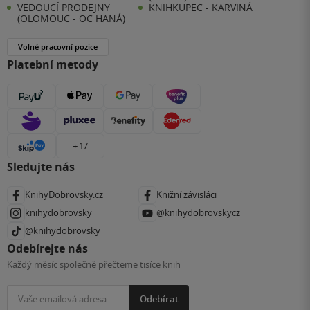
VEDOUCÍ PRODEJNY
KNIHKUPEC - KARVINÁ
(OLOMOUC - OC HANÁ)
Volné pracovní pozice
Platební metody
+ 17
Sledujte nás
KnihyDobrovsky.cz
Knižní závisláci
knihydobrovsky
@knihydobrovskycz
@knihydobrovsky
Odebírejte nás
Každý měsíc společně přečteme tisíce knih
Odebírat