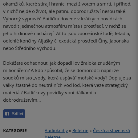
okamžiků, které stírají hranici mezi životem a smrtí, i příhod,
v nichž nejde o život, ale patinu dobrodružství nesou také.
Výborný vypravěč Batlička dovede v krátkých povídkách
navodit jedinečnou atmosféru místa i prostředí, v nichž se
jeho hrdinové nacházejí. Ať to jsou zaoceánské lodě, letadla,
odlehlé končiny Aljašky či exotická prostředí Číny, Japonska
nebo Středního východu.
Dokážete odhadnout, jak dopadl lov žraloka znuděným
milionářem? A kdo způsobil, že se domorodci napili ze
soudků místo „vody, která uspává“ mořské vody? Dopluje za
války šťastně do neutrálních vod loď, která veze strategický
materiál? Batličkovy povídky voní dálkami a
dobrodružstvím…
Sdílet
KATEGORIE
Audioknihy
»
Beletrie
»
Česká a slovenská
beletrie