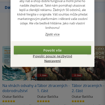
aby náš e-shop dobře fungoval a mohli jsme ho
nadále zlepšovat. Také nám pomáhají ukazovat
Další knihy autora
lepší a cílenější reklamu. Žádných 50 odstínů, ale
klidně Vergilia v originále. Váš souhlas může předat
marketingovým platformám i některé vaše osobní
údaje. Ale vše bedlivě hlídáme. Jako naši vlastní
knihovnu!
Zjistit více
Povolit vše
Povolit pouze nezbytné
Nastavení
Na vlnách odvahy a
Tábor ztracených -
Tábor ztracených -
dobrodružství
1. část
2. část
Otakar Batlička
Otakar Batlička
Otakar Batlička
5.0
5.0
5.0
z
z
z