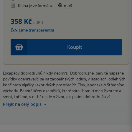
Kniha je ve formátu
mp3
358 Kč
s DPH
Jsme transparentní
Koupit
Eskapády dobrodruhů nikdy neomrzí. Dobrodružné, barvitě napsané
povídky odehrávající se na zaoceánských lodích, v letadlech, odlehlých
končinách Aljašky i exotických prostředích Číny, Japonska či Středního
východu. Barvité líčení okamžiků, které stírají hranici mezi životem a
smrtí, i příhod, v nichž nejde o život, ale patinu dobrodružství…
Přejít na celý popis