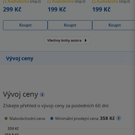
Audiokniha
(mp3)
Audiokniha
(mp3)
Audiokniha
(mp3)
5
5
5
hvězdiček
hvězdiček
hvězdiček
299 Kč
199 Kč
199 Kč
Koupit
Koupit
Koupit
Všechny knihy autora
Vývoj ceny
Vývoj ceny
Získejte přehled o vývoji ceny za posledních 60 dní.
358 Kč
Maloobchodní cena
Minimální prodejní cena: