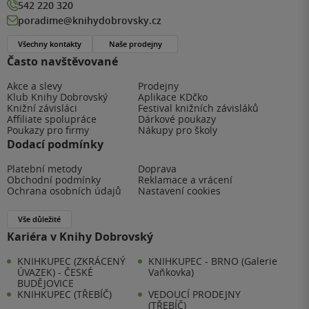
542 220 320
poradime@knihydobrovsky.cz
Všechny kontakty
Naše prodejny
Často navštěvované
Akce a slevy
Prodejny
Klub Knihy Dobrovský
Aplikace KDčko
Knižní závisláci
Festival knižních závisláků
Affiliate spolupráce
Dárkové poukazy
Poukazy pro firmy
Nákupy pro školy
Dodací podmínky
Platební metody
Doprava
Obchodní podmínky
Reklamace a vrácení
Ochrana osobních údajů
Nastavení cookies
Vše důležité
Kariéra v Knihy Dobrovský
KNIHKUPEC (ZKRÁCENÝ
KNIHKUPEC - BRNO (Galerie
ÚVAZEK) - ČESKÉ
Vaňkovka)
BUDĚJOVICE
KNIHKUPEC (TŘEBÍČ)
VEDOUCÍ PRODEJNY
(TŘEBÍČ)