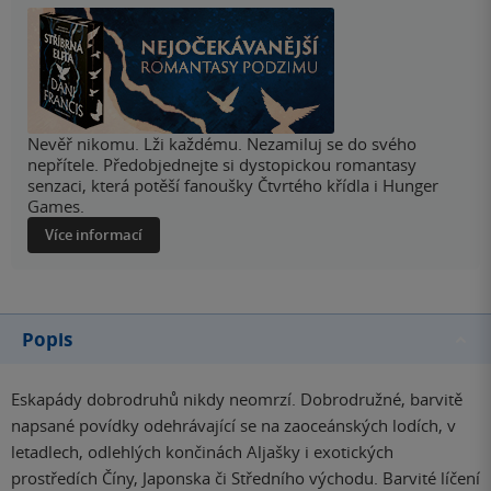
Nevěř nikomu. Lži každému. Nezamiluj se do svého
nepřítele. Předobjednejte si dystopickou romantasy
senzaci, která potěší fanoušky Čtvrtého křídla i Hunger
Games.
Více informací
Popis
Eskapády dobrodruhů nikdy neomrzí. Dobrodružné, barvitě
napsané povídky odehrávající se na zaoceánských lodích, v
letadlech, odlehlých končinách Aljašky i exotických
prostředích Číny, Japonska či Středního východu. Barvité líčení