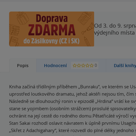
Od 3. do 9. srpn
výdejního místa
0
Popis
Hodnocení
Další knih
Kniha začíná třídílným příběhem „Bunraku“, ve kterém se Us
uprostřed loutkového dramatu, jehož aktéři nejsou tím, čím s
Následně se dlouhouchý ronin v epizodě „Hrdina“ vrátí ke 
stane se yojimbem (osobním strážcem) proslulé spisovatelky
ochránit na její cestě do rodného domu.Pětatřicáté výročí vy
Stan Sakai rozhodl oslavit návratem k úplně prvnímu Usagih
„Skřet z Adachigahary“, které rozvedl do plné délky jednoho s