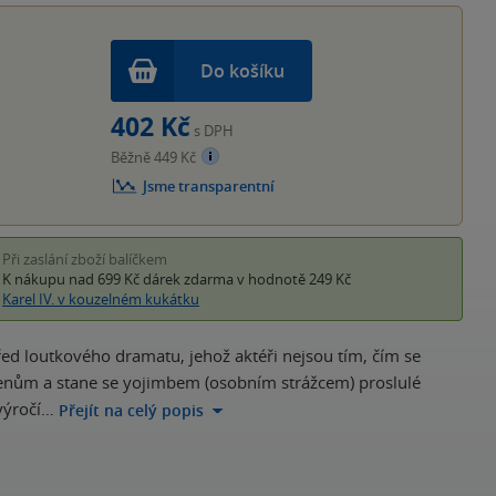
Do košíku
402 Kč
s DPH
Běžně 449 Kč
Jsme transparentní
Při zaslání zboží balíčkem
K nákupu nad 699 Kč
dárek zdarma
v hodnotě 249 Kč
Karel IV. v kouzelném kukátku
ed loutkového dramatu, jehož aktéři nejsou tím, čím se
ořenům a stane se yojimbem (osobním strážcem) proslulé
 výročí…
Přejít na celý popis