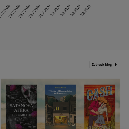
Zobrazit blog
N
p