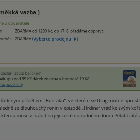
měkká vazba
)
é u dodavatele
ní
ZDARMA od 1299 Kč, do 17. 8. předáme dopravci
Vyberte prodejnu
 odběr
ZDARMA (
)
i zaslání zboží balíčkem
nákupu nad 99 Kč
dárek zdarma
v hodnotě 19 Kč
shopové listy
 třídílným příběhem „Bunraku“, ve kterém se Usagi ocitne uprostř
ásledně se dlouhouchý ronin v epizodě „Hrdina“ vrátí ke svým k
, kterou musí ochránit na její cestě do rodného domu.Pětatřicáté