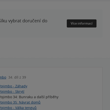
šíku vybrat doručení do
Více informací
imbo
34. díl z 39
Yojimbo - Záhady
Yojimbo - Skrytí
Yojimbo 34: Bunraku a další příběhy
Yojimbo 35: Návrat domů
Yojimbo - Válka tenguů