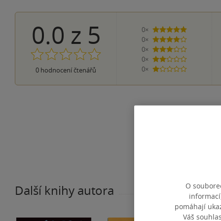
0.0
z
5
0×
5 hvězdiček
0×
4 hvězdičky
0×
3 hvězdičky
0×
2 hvězdičky
0×
0
hodnocení čtenářů
1 hvezdička
O souborec
Další knihy autora
informací
pomáhají ukazo
Váš souhla