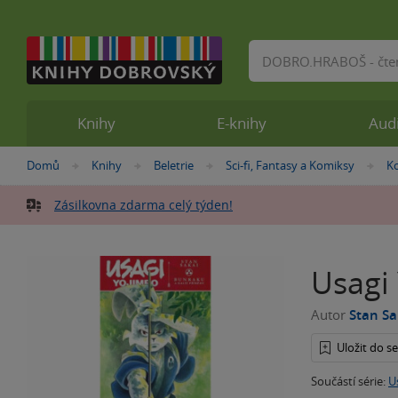
Vyhledávání
Knihy
E-knihy
Aud
Nacházíte
Domů
Knihy
Beletrie
Sci-fi, Fantasy a Komiksy
K
»
»
»
»
se
zde:
Zásilkovna zdarma celý týden!
Usagi 
Autor
Stan Sa
Uložit do 
Součástí série:
U