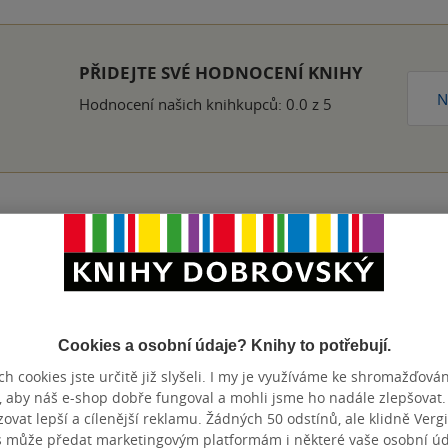
PŘIDEJTE SVÉ HODNOCENÍ KNIHY
N
Hodnocení našich knihkupců: 0.0 z 5
Přidat hodnocení
Cookies a osobní údaje? Knihy to potřebují.
h cookies jste určitě již slyšeli. I my je využíváme ke shromažďován
, aby náš e-shop dobře fungoval a mohli jsme ho nadále zlepšovat
vat lepší a cílenější reklamu. Žádných 50 odstínů, ale klidně Vergil
s může předat marketingovým platformám i některé vaše osobní úda