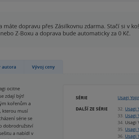
a máte dopravu přes Zásilkovnu zdarma. Stačí si v ko
 nebo Z-Boxu a doprava bude automaticky za 0 Kč.
y autora
Vývoj ceny
agi ocitne
e zdají být!
SÉRIE
Usagi Yoj
svým kořenům a
DALŠÍ ZE SÉRIE
32.
Usagi 
, kterou musí
33.
Usagi 
cházení série se
34.
Usagi 
o dobrodružství
35.
Usagi 
ešitu a nabídl v
36.
Usagi 