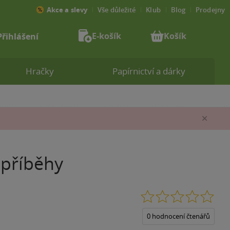
Akce a slevy
Vše důležité
Klub
Blog
Prodejny
E-košík
Košík
Přihlášení
Hračky
Papírnictví a dárky
Zav
 příběhy
0.0
z
5
0 hodnocení čtenářů
hvěz