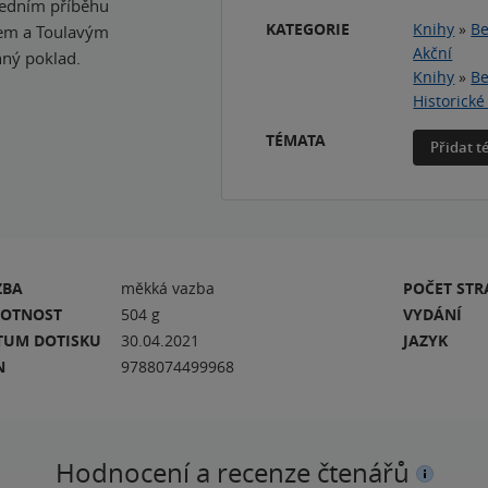
ledním příběhu
KATEGORIE
Knihy
»
Be
nem a Toulavým
Akční
inný poklad.
Knihy
»
Be
Historické
TÉMATA
Přidat 
ZBA
měkká vazba
POČET ST
OTNOST
504 g
VYDÁNÍ
TUM DOTISKU
30.04.2021
JAZYK
N
9788074499968
Hodnocení a recenze čtenářů