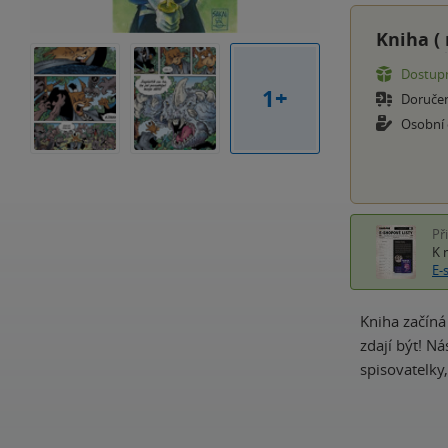
Kniha (
Dostupn
1+
Doruče
Osobní
Př
K 
E-
Kniha začíná
zdají být! N
spisovatelky