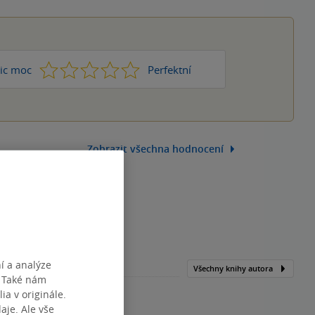
1
2
3
4
5
ic moc
Perfektní
Zobrazit všechna hodnocení
í a analýze
Všechny knihy autora
. Také nám
ia v originále.
je. Ale vše