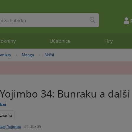
ioknihy
Učebnice
Hry
omiksy
Manga
Akční
»
»
Yojimbo 34: Bunraku a další
kai
seznamu
sagi Yojimbo
34. díl z 39