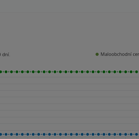
Maloobchodní ce
 dní.