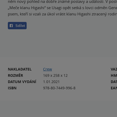
něm nový pohled na dobře známé postavy a události. V pos
„Meče klanu Higashi“ se Usagi opět setká s lovci odměn Ge
psem, kteří si vzali za úkol vrátit klanu Higashi ztracený rod
Sdílet
NAKLADATEL
Crew
VA
ROZMĚR
169 x 258 x 12
HM
DATUM VYDÁNÍ
1.01.2021
DA
ISBN
978-80-7449-996-8
EA