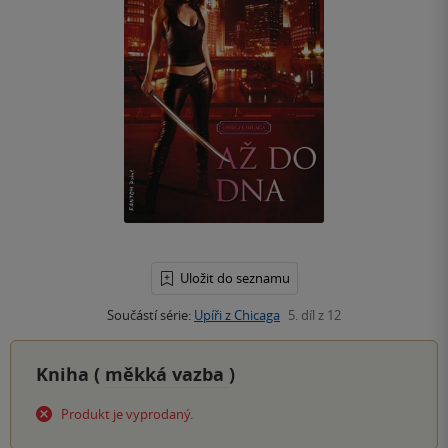
Uložit do seznamu
Součástí série:
Upíři z Chicaga
5. díl z 12
Kniha (
měkká vazba
)
Produkt je vyprodaný.