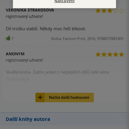
Nastavení
VERONIKA STRAKOŠOVÁ
registrovaný uživatel
Díl trošku slabší. Někdy moc řeší blbosti.
7
Kniha, Fantom Print, 2016, 9788073983369
ANONYM
registrovaný uživatel
Skvělá kniha. Zatím jeden z nejlepších dílů celé série.
Doporučuji!
6
Kniha, Fantom Print, 2016, 9788073983369
Načíst další hodnocení
Další knihy autora