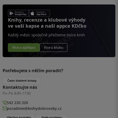
Knihy, recenze a klubové výhody
ve vaší kapse a naší appce KDčko
Každý měsíc společně přečteme tisíce knih
Více o aplikaci
Více o klubu
Potřebujete s něčím poradit?
Často kladené dotazy
Kontaktujte nás
Po–Pá:
8:00–17:00
542 220 320
poradime@knihydobrovsky.cz
Všechny kontakty
Naše prodejny