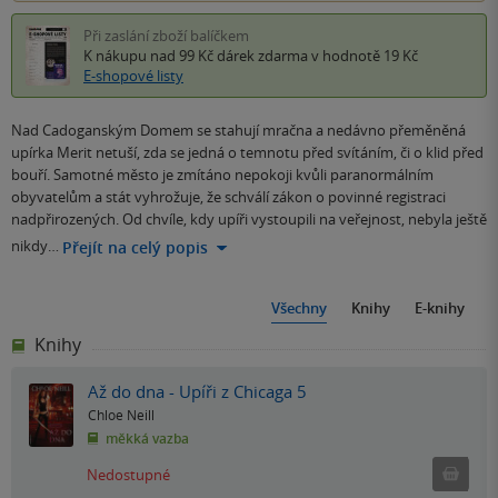
Při zaslání zboží balíčkem
K nákupu nad 99 Kč
dárek zdarma
v hodnotě 19 Kč
E-shopové listy
Nad Cadoganským Domem se stahují mračna a nedávno přeměněná
upírka Merit netuší, zda se jedná o temnotu před svítáním, či o klid před
bouří. Samotné město je zmítáno nepokoji kvůli paranormálním
obyvatelům a stát vyhrožuje, že schválí zákon o povinné registraci
nadpřirozených. Od chvíle, kdy upíři vystoupili na veřejnost, nebyla ještě
nikdy…
Přejít na celý popis
Všechny
Knihy
E-knihy
Knihy
Až do dna - Upíři z Chicaga 5
Chloe Neill
měkká vazba
Ned
Nedostupné