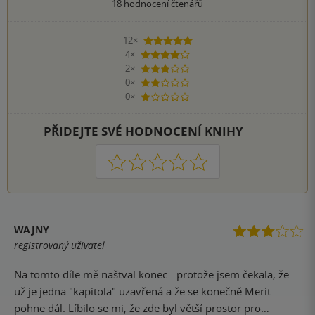
18
hodnocení čtenářů
12×
5 hvězdiček
4×
4 hvězdičky
2×
3 hvězdičky
0×
2 hvězdičky
0×
1 hvezdička
PŘIDEJTE SVÉ HODNOCENÍ KNIHY
1
2
3
4
5
WAJNY
registrovaný uživatel
Na tomto díle mě naštval konec - protože jsem čekala, že
už je jedna "kapitola" uzavřená a že se konečně Merit
pohne dál. Líbilo se mi, že zde byl větší prostor pro