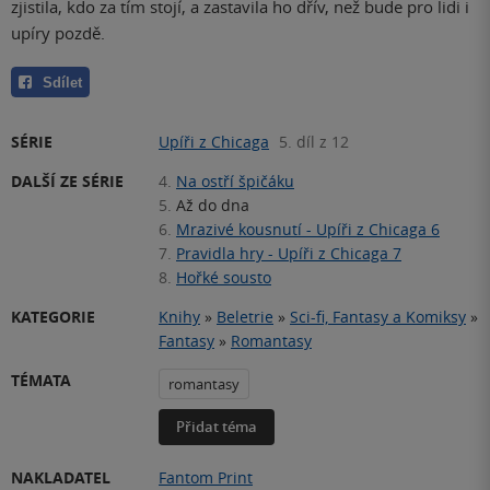
zjistila, kdo za tím stojí, a zastavila ho dřív, než bude pro lidi i
upíry pozdě.
Sdílet
SÉRIE
Upíři z Chicaga
5. díl z 12
DALŠÍ ZE SÉRIE
4.
Na ostří špičáku
5.
Až do dna
6.
Mrazivé kousnutí - Upíři z Chicaga 6
7.
Pravidla hry - Upíři z Chicaga 7
8.
Hořké sousto
KATEGORIE
Knihy
»
Beletrie
»
Sci-fi, Fantasy a Komiksy
»
Fantasy
»
Romantasy
TÉMATA
romantasy
Přidat téma
NAKLADATEL
Fantom Print