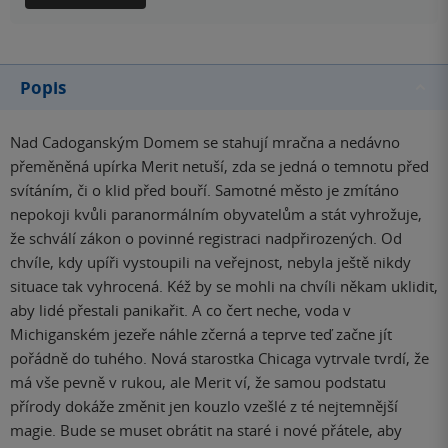
Popis
Nad Cadoganským Domem se stahují mračna a nedávno
přeměněná upírka Merit netuší, zda se jedná o temnotu před
svítáním, či o klid před bouří. Samotné město je zmítáno
nepokoji kvůli paranormálním obyvatelům a stát vyhrožuje,
že schválí zákon o povinné registraci nadpřirozených. Od
chvíle, kdy upíři vystoupili na veřejnost, nebyla ještě nikdy
situace tak vyhrocená. Kéž by se mohli na chvíli někam uklidit,
aby lidé přestali panikařit. A co čert neche, voda v
Michiganském jezeře náhle zčerná a teprve teď začne jít
pořádně do tuhého. Nová starostka Chicaga vytrvale tvrdí, že
má vše pevně v rukou, ale Merit ví, že samou podstatu
přírody dokáže změnit jen kouzlo vzešlé z té nejtemnější
magie. Bude se muset obrátit na staré i nové přátele, aby