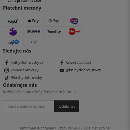
Volné pracovní pozice
Platební metody
+ 17
Sledujte nás
KnihyDobrovsky.cz
Knižní závisláci
knihydobrovsky
@knihydobrovskycz
@knihydobrovsky
Odebírejte nás
Každý měsíc společně přečteme tisíce knih
Odebírat
Tento web je chráněn službou reCAPTCHA a platí pro něj