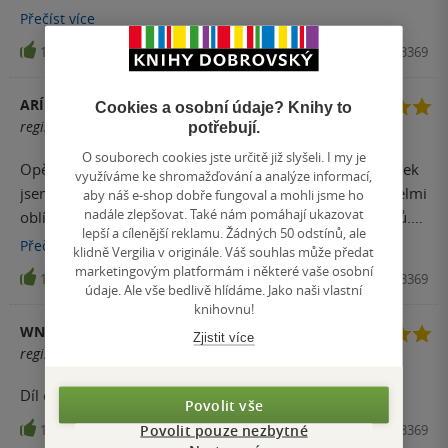
"nového upíra", se kterým navazuje pomalu Merit vztah.
Přečíst
více
Trochu mi vadí, že vše podstatného se děje až na konci.
16
Kniha, Fantom Print, 2016, 9788073983369
ARÍKA
Cookies a osobní údaje? Knihy to
registrovaný uživatel
potřebují.
O souborech cookies jste určitě již slyšeli. I my je
Opět skvělá kniha a musím říct, že ten konec...i pár slziček
využíváme ke shromažďování a analýze informací,
jsem uronila. Celou sérii Chicagolan vampires jsem si velmi
aby náš e-shop dobře fungoval a mohli jsme ho
nadále zlepšovat. Také nám pomáhají ukazovat
oblíbila, a trochu mě mrzí, že série má pouze třináct dílů.
lepší a cílenější reklamu. Žádných 50 odstínů, ale
Samoizřejmě autorka napsala i nějaké doplňující novely,
Přečíst
více
klidně Vergilia v originále. Váš souhlas může předat
které pochybuji, že vyjdou v českém jazyce. Začátek knhy
marketingovým platformám i některé vaše osobní
15
Kniha, Fantom Print, 2016, 9788073983369
mi přišel lehce pomalejší a nudný, ale myslím, že zbytek to
údaje. Ale vše bedlivě hlídáme. Jako naši vlastní
knihovnu!
dostatečně vykompenzoval. Kniha byla opět čtivá a nabitá
WNIKISEK
akcí. Merit je jako vždy, prostě Merit.
Zjistit více
registrovaný uživatel
Díl od dílu mě baví víc a víc. Je to nápadité. Super čtení.
Povolit vše
Povolit pouze nezbytné
13
Kniha, Fantom Print, 2016, 9788073983369