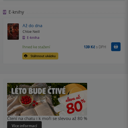
E-knihy
Až do dna
Chloe Neill
E-kniha
Koupit
Ihned ke stažení
139 Kč
s DPH
Stáhnout ukázku
Čtení na chatu i k moři se slevou až 80 %
Více informací