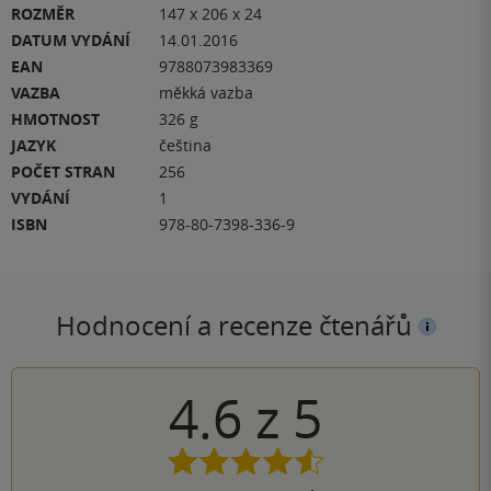
ROZMĚR
147 x 206 x 24
DATUM VYDÁNÍ
14.01.2016
EAN
9788073983369
VAZBA
měkká vazba
HMOTNOST
326 g
JAZYK
čeština
POČET STRAN
256
VYDÁNÍ
1
ISBN
978-80-7398-336-9
Hodnocení a recenze čtenářů
4.6
z
5