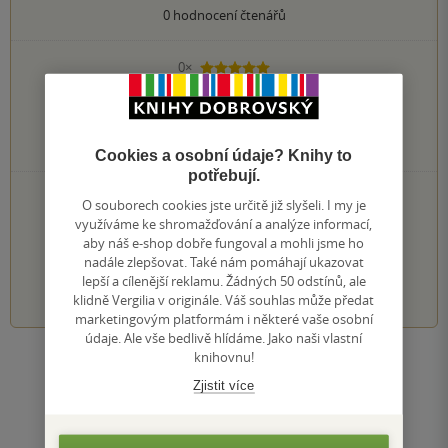
0
hodnocení čtenářů
0×
5 hvězdiček
0×
4 hvězdičky
0×
3 hvězdičky
0×
2 hvězdičky
0×
1 hvezdička
Cookies a osobní údaje? Knihy to
potřebují.
PŘIDEJTE SVÉ HODNOCENÍ KNIHY
O souborech cookies jste určitě již slyšeli. I my je
využíváme ke shromažďování a analýze informací,
Hodnocení našich knihkupců: 0.0 z 5
aby náš e-shop dobře fungoval a mohli jsme ho
nadále zlepšovat. Také nám pomáhají ukazovat
lepší a cílenější reklamu. Žádných 50 odstínů, ale
1
2
3
4
5
klidně Vergilia v originále. Váš souhlas může předat
marketingovým platformám i některé vaše osobní
údaje. Ale vše bedlivě hlídáme. Jako naši vlastní
knihovnu!
Zobrazit všechna hodnocení
Zjistit více
Přidat hodnocení