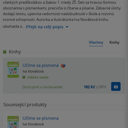
všetkých predškolákov a žiakov 1. triedy ZŠ. Deti sa hravou formou
oboznámia s písmenkami, precvičia si čítanie a písanie. Zábavné úlohy
dodajú istotu, upevnia vedomosti nadobudnuté v škole a rozvinú
tvorivé schopnosti. Autorka a ilustrátorka Iva Nováková knihu
obohatila o…
Přejít na celý popis
Všechny
Knihy
Knihy
Učíme sa písmená
Iva Nováková
měkká vazba
Do k
Dostupné u dodavatele
162 Kč
s DPH
Související produkty
Učíme se písmena
Iva Nováková