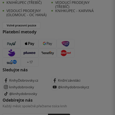
KNIHKUPEC (TŘEBÍČ)
VEDOUCÍ PRODEJNY
(TŘEBÍČ)
VEDOUCÍ PRODEJNY
KNIHKUPEC - KARVINÁ
(OLOMOUC - OC HANÁ)
Volné pracovní pozice
Platební metody
+ 17
Sledujte nás
KnihyDobrovsky.cz
Knižní závisláci
knihydobrovsky
@knihydobrovskycz
@knihydobrovsky
Odebírejte nás
Každý měsíc společně přečteme tisíce knih