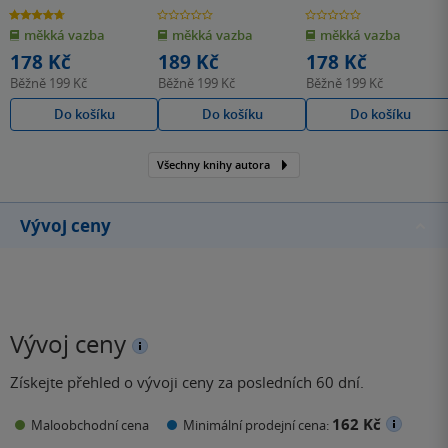
4.7
0.0
0.0
z
z
z
měkká vazba
měkká vazba
měkká vazba
5
5
5
hvězdiček
hvězdiček
hvězdiček
178 Kč
189 Kč
178 Kč
Běžně
199 Kč
Běžně
199 Kč
Běžně
199 Kč
Do košíku
Do košíku
Do košíku
Všechny knihy autora
Vývoj ceny
Vývoj ceny
Získejte přehled o vývoji ceny za posledních 60 dní.
162 Kč
Maloobchodní cena
Minimální prodejní cena: