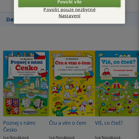
Povolit vše
Povolit pouze nezbytné
Nastavení
Další knihy autora
Poznej s námi
Čtu a vím o čem
Víš, co čteš?
Česko
Iva Nováková
Iva Nováková
Iva Nováková