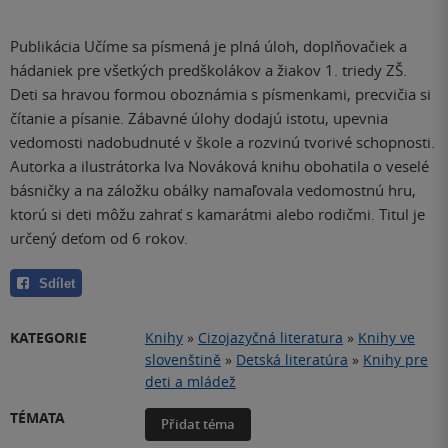
Publikácia Učíme sa písmená je plná úloh, doplňovačiek a
hádaniek pre všetkých predškolákov a žiakov 1. triedy ZŠ.
Deti sa hravou formou oboznámia s písmenkami, precvičia si
čítanie a písanie. Zábavné úlohy dodajú istotu, upevnia
vedomosti nadobudnuté v škole a rozvinú tvorivé schopnosti.
Autorka a ilustrátorka Iva Nováková knihu obohatila o veselé
básničky a na záložku obálky namaľovala vedomostnú hru,
ktorú si deti môžu zahrať s kamarátmi alebo rodičmi. Titul je
určený deťom od 6 rokov.
Sdílet
KATEGORIE
Knihy
»
Cizojazyčná literatura
»
Knihy ve
slovenštině
»
Detská literatúra
»
Knihy pre
deti a mládež
TÉMATA
Přidat téma