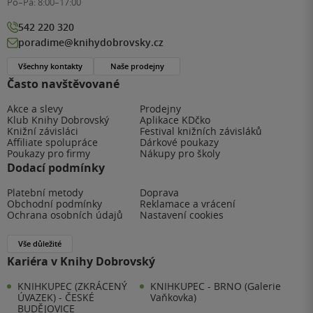
Po–Pá:
8:00–17:00
542 220 320
poradime@knihydobrovsky.cz
Všechny kontakty
Naše prodejny
Často navštěvované
Akce a slevy
Prodejny
Klub Knihy Dobrovský
Aplikace KDčko
Knižní závisláci
Festival knižních závisláků
Affiliate spolupráce
Dárkové poukazy
Poukazy pro firmy
Nákupy pro školy
Dodací podmínky
Platební metody
Doprava
Obchodní podmínky
Reklamace a vrácení
Ochrana osobních údajů
Nastavení cookies
Vše důležité
Kariéra v Knihy Dobrovský
KNIHKUPEC (ZKRÁCENÝ
KNIHKUPEC - BRNO (Galerie
ÚVAZEK) - ČESKÉ
Vaňkovka)
BUDĚJOVICE