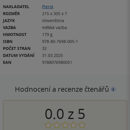
NAKLADATEL
Pierot
ROZMĚR
215 x 305 x 7
JAZYK
slovenština
VAZBA
měkká vazba
HMOTNOST
179 g
ISBN
978-80-7698-005-1
POČET STRAN
32
DATUM VYDÁNÍ
31.03.2025
EAN
9788076980051
Hodnocení a recenze čtenářů
0.0
z
5