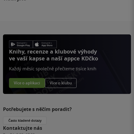
Knihy, recenze a klubové výhody
ve vaší kapse a naší appce KDčko
Každý měsíc společně přečteme tisíce knih
Více o aplikaci
Více o klubu
Potřebujete s něčím poradit?
Často kladené dotazy
Kontaktujte nás