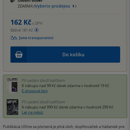
Osobní odběr
Vyberte prodejnu
ZDARMA (
)
162 Kč
s DPH
Běžně 181 Kč
Jsme transparentní
Do košíku
Při zaslání zboží balíčkem
K nákupu nad 99 Kč
dárek zdarma
v hodnotě 19 Kč
E-shopové listy
Při zaslání zboží balíčkem
K nákupu nad 999 Kč
dárek zdarma
v hodnotě 299 Kč
Let na měsíc
Publikácia Učíme sa písmená je plná úloh, doplňovačiek a hádaniek pre