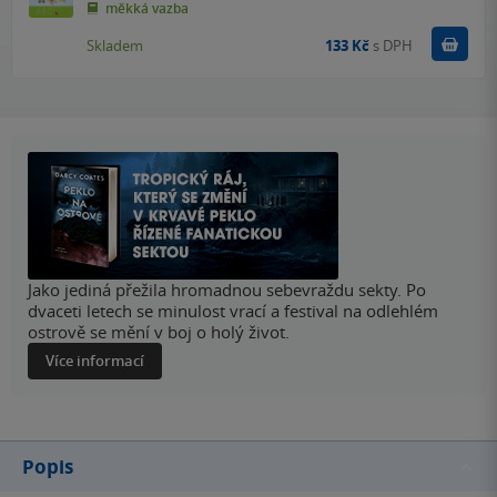
měkká vazba
Do k
Skladem
133 Kč
s DPH
Jako jediná přežila hromadnou sebevraždu sekty. Po
dvaceti letech se minulost vrací a festival na odlehlém
ostrově se mění v boj o holý život.
Více informací
Popis