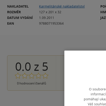
NAKLADATEL
Karmelitánské nakladatelství
PO
ROZMĚR
127 x 201 x 32
HM
DATUM VYDÁNÍ
1.09.2011
JA
EAN
9788071953364
0.0
z
5
0×
5 hvězdiček
0×
4 hvězdičky
0×
3 hvězdičky
0×
2 hvězdičky
0×
0
hodnocení čtenářů
1 hvezdička
O souborec
informací
pomáhají ukazo
Váš souhla