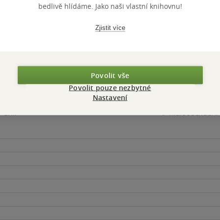
bedlivě hlídáme. Jako naši vlastní knihovnu!
Přidat hodnocení
Zjistit více
Povolit vše
Povolit pouze nezbytné
Nastavení
Maloobchodní 
 dní.