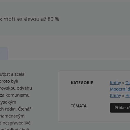
 k moři se slevou až 80 %
y
tost a zcela
proto byli
KATEGORIE
Knihy
»
Od
obrovskou odvahu
Moderní dě
la za komunismu
Knihy
»
Hi
 vysokým
TÉMATA
Přidat 
ch rodin. Čtenář
yznamenaným
d nespravedlivě
ní odboj ( byli