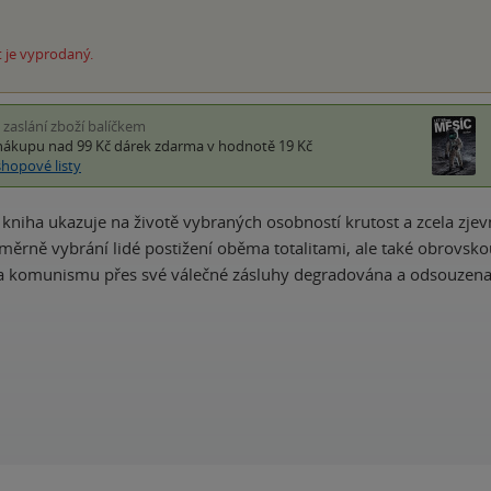
 je vyprodaný.
i zaslání zboží balíčkem
nákupu nad 99 Kč
dárek zdarma
v hodnotě 19 Kč
shopové listy
kniha ukazuje na životě vybraných osobností krutost a zcela zjevn
áměrně vybrání lidé postižení oběma totalitami, ale také obrovskou
 za komunismu přes své válečné zásluhy degradována a odsouzen