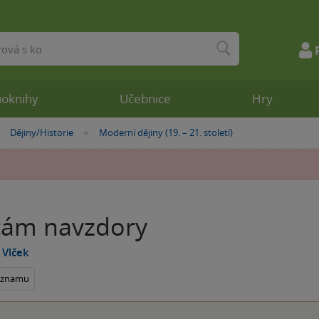
ioknihy
Učebnice
Hry
Dějiny/Historie
Moderní dějiny (19. – 21. století)
»
»
itám navzdory
 Vlček
seznamu