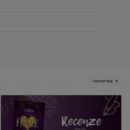
Zobrazit blog
„
p