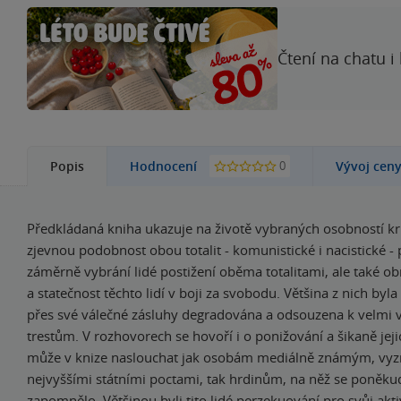
Čtení na chatu i
0
Popis
Hodnocení
Vývoj cen
Předkládaná kniha ukazuje na životě vybraných osobností kru
zjevnou podobnost obou totalit - komunistické i nacistické - 
záměrně vybrání lidé postižení oběma totalitami, ale také 
a statečnost těchto lidí v boji za svobodu. Většina z nich by
přes své válečné zásluhy degradována a odsouzena k velmi
trestům. V rozhovorech se hovoří i o ponižování a šikaně jeji
může v knize naslouchat jak osobám mediálně známým, v
nejvyššími státními poctami, tak hrdinům, na něž se poněku
zapomnělo. Většinou byli tito lidé perzekuování pro svůj aktiv