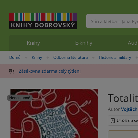
Vyhledávání
Knihy
E-knihy
Aud
Nacházíte
Domů
Knihy
Odborná literatura
Historie a military
»
»
»
se
zde:
Zásilkovna zdarma celý týden!
Total
Nedostupné
Autor
Vojtěch
Uložit do 