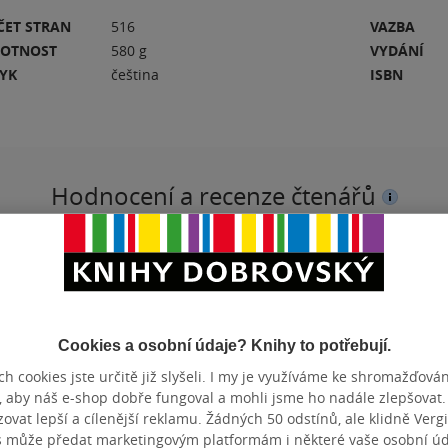
ČET STRAN
516
VAZBA
OTNOST
580 g
VYDÁNÍ
ZYK
čeština
ISBN
Hodnocení a recenze čtenářů
PŘIDEJTE SVÉ HODNOCENÍ KNIHY
N
Cookies a osobní údaje? Knihy to potřebují.
h cookies jste určitě již slyšeli. I my je využíváme ke shromažďován
, aby náš e-shop dobře fungoval a mohli jsme ho nadále zlepšovat
vat lepší a cílenější reklamu. Žádných 50 odstínů, ale klidně Vergil
s může předat marketingovým platformám i některé vaše osobní úda