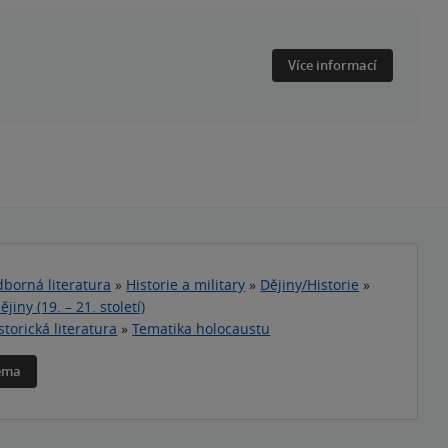
Více informací
borná literatura
»
Historie a military
»
Dějiny/Historie
»
jiny (19. – 21. století)
storická literatura
»
Tematika holocaustu
téma