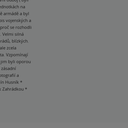
jednotkách na
vě armádě a byl
pis vojenských a
 proč se rozhodli
. Velmi silná
rádů, blízkých.
ale zcela
ota. Vzpomínají
 jim byli oporou
 zásadní
tografií a
ín Husník *
ek Zahrádkou *