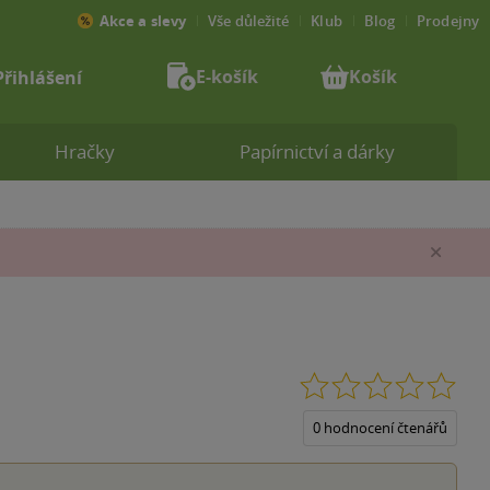
Akce a slevy
Vše důležité
Klub
Blog
Prodejny
E-košík
Košík
Přihlášení
Hračky
Papírnictví a dárky
Zav
0.0
z
5
0 hodnocení čtenářů
hvěz