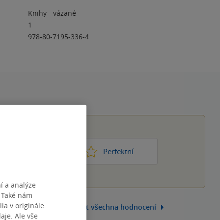
Knihy - vázané
1
978-80-7195-336-4
1
2
3
4
5
ic moc
Perfektní
í a analýze
. Také nám
ia v originále.
Zobrazit všechna hodnocení
je. Ale vše