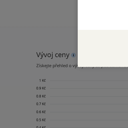
Vývoj ceny
Získejte přehled o vývoji ceny za posledních 60