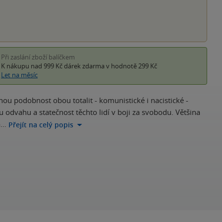
Při zaslání zboží balíčkem
K nákupu nad 999 Kč
dárek zdarma
v hodnotě 299 Kč
Let na měsíc
ou podobnost obou totalit - komunistické i nacistické -
 odvahu a statečnost těchto lidí v boji za svobodu. Většina
a…
Přejít na celý popis