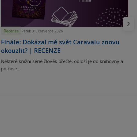
H
e
Násled
Recenze
Pátek 31. července 2026
Finále: Dokázal mě svět Caravalu znovu
okouzlit? | RECENZE
Některé knižní série člověk přečte, odloží je do knihovny a
po čase...