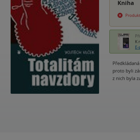
Kniha
Produkt
Př
K 
E-
Předkládaná 
proto byli z
z nich byla