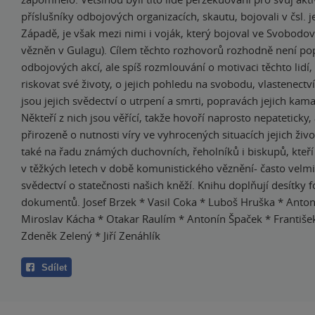
příslušníky odbojových organizacích, skautu, bojovali v čsl. 
Západě, je však mezi nimi i voják, který bojoval ve Svobodo
vězněn v Gulagu). Cílem těchto rozhovorů rozhodně není po
odbojových akcí, ale spíš rozmlouvání o motivaci těchto lidí,
riskovat své životy, o jejich pohledu na svobodu, vlastenectví
jsou jejich svědectví o utrpení a smrti, popravách jejich kama
Někteří z nich jsou věřící, takže hovoří naprosto nepateticky, 
přirozeně o nutnosti víry ve vyhrocených situacích jejich živ
také na řadu známých duchovních, řeholníků i biskupů, kteří
v těžkých letech v době komunistického věznění- často velmi
svědectví o statečnosti našich kněží. Knihu doplňují desítky fo
dokumentů. Josef Brzek * Vasil Coka * Luboš Hruška * Anton
Miroslav Kácha * Otakar Raulím * Antonín Špaček * Františ
Zdeněk Zelený * Jiří Zenáhlík
Sdílet