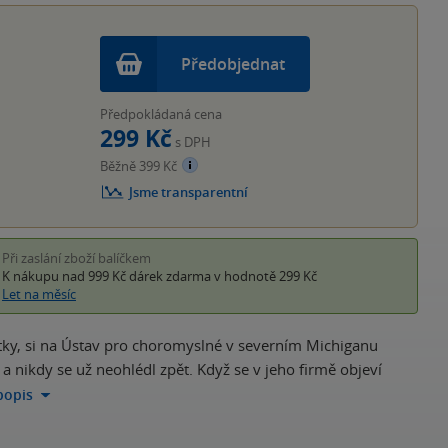
Předobjednat
Předpokládaná cena
299 Kč
s DPH
Běžně 399 Kč
Jsme transparentní
Při zaslání zboží balíčkem
K nákupu nad 999 Kč
dárek zdarma
v hodnotě 299 Kč
Let na měsíc
ítky, si na Ústav pro choromyslné v severním Michiganu
l a nikdy se už neohlédl zpět. Když se v jeho firmě objeví
 popis