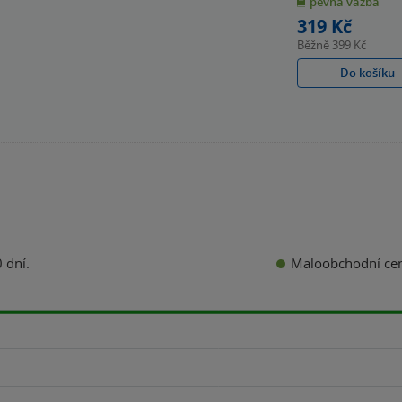
pevná vazba
5
hvězdiček
319 Kč
Běžně
399 Kč
Do košíku
Maloobchodní ce
 dní.