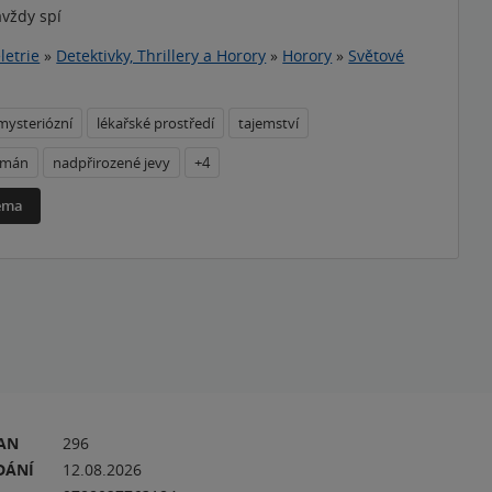
avždy spí
letrie
»
Detektivky, Thrillery a Horory
»
Horory
»
Světové
mysteriózní
lékařské prostředí
tajemství
omán
nadpřirozené jevy
+4
téma
RAN
296
DÁNÍ
12.08.2026