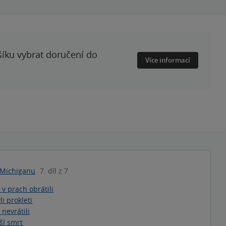
šíku vybrat doručení do
Více informací
z Michiganu
7. díl z 7
e v prach obrátili
li prokleti
e nevrátili
uší smrt