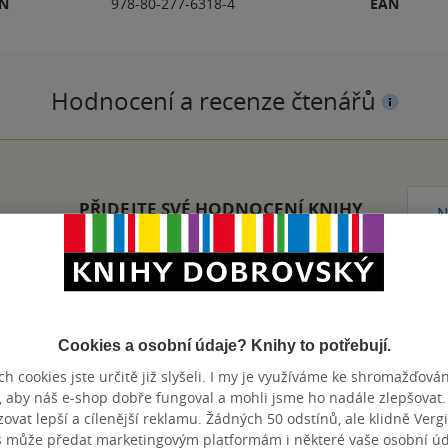
BN
978-80-277-6318-4
EAN
Hodnocení a recenze čtenářů
PŘIDEJTE SVÉ HODNOCENÍ KNIHY
N
Cookies a osobní údaje? Knihy to potřebují.
h cookies jste určitě již slyšeli. I my je využíváme ke shromažďován
Přidat hodnocení
, aby náš e-shop dobře fungoval a mohli jsme ho nadále zlepšovat
vat lepší a cílenější reklamu. Žádných 50 odstínů, ale klidně Vergil
s může předat marketingovým platformám i některé vaše osobní úda