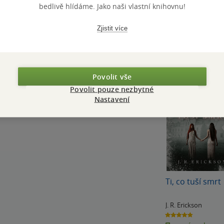
bedlivě hlídáme. Jako naši vlastní knihovnu!
Zjistit více
nsingu ve státě Michigan a vyrůstala v
Povolit vše
strou na čtyřicetiakrové pseudofarmě.
Povolit pouze nezbytné
ali nic, co by stálo za zmínku, chovali jen
Nastavení
z po…
Ti, co tuší smrt
J. R. Erickson
4.8
z