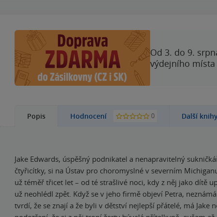
Od 3. do 9. srpn
výdejního místa
0
Popis
Hodnocení
Další knih
Jake Edwards, úspěšný podnikatel a nenapravitelný sukničká
čtyřicítky, si na Ústav pro choromyslné v severním Michiga
už téměř třicet let – od té strašlivé noci, kdy z něj jako dítě u
už neohlédl zpět. Když se v jeho firmě objeví Petra, neznámá
tvrdí, že se znají a že byli v dětství nejlepší přátelé, má Jake 
podezření, že si z něj tropí žerty bývalá přítelkyně, ovšem až