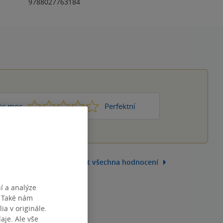
9788027763184
1
2
3
4
5
ic moc
Perfektní
Zobrazit všechna hodnocení
í a analýze
. Také nám
ia v originále.
je. Ale vše