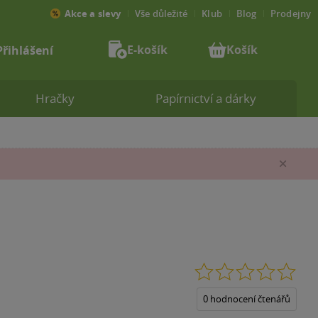
Akce a slevy
Vše důležité
Klub
Blog
Prodejny
E-košík
Košík
Přihlášení
Hračky
Papírnictví a dárky
Zav
0.0
z
5
0 hodnocení čtenářů
hvěz