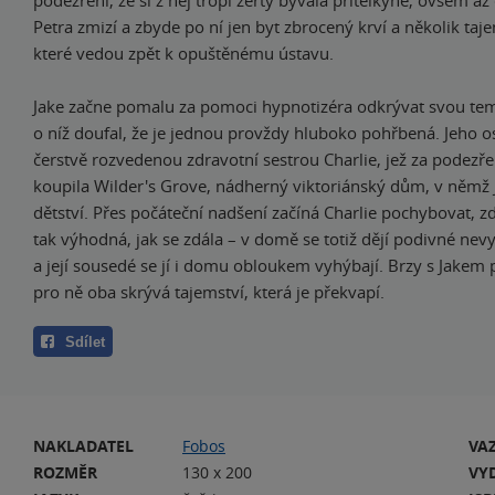
Petra zmizí a zbyde po ní jen byt zbrocený krví a několik taj
které vedou zpět k opuštěnému ústavu.
Jake začne pomalu za pomoci hypnotizéra odkrývat svou te
o níž doufal, že je jednou provždy hluboko pohřbená. Jeho o
čerstvě rozvedenou zdravotní sestrou Charlie, jež za podezř
koupila Wilder's Grove, nádherný viktoriánský dům, v němž J
dětství. Přes počáteční nadšení začíná Charlie pochybovat, z
tak výhodná, jak se zdála – v domě se totiž dějí podivné nevy
a její sousedé se jí i domu obloukem vyhýbají. Brzy s Jakem 
pro ně oba skrývá tajemství, která je překvapí.
Sdílet
NAKLADATEL
Fobos
VA
ROZMĚR
130 x 200
VY