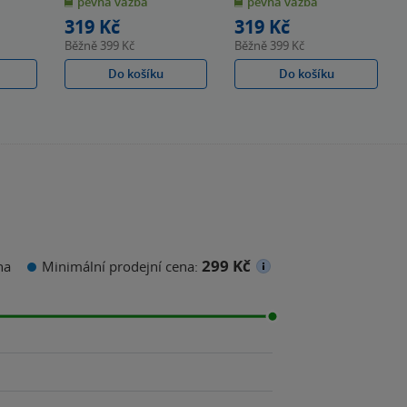
pevná vazba
pevná vazba
5
5
hvězdiček
hvězdiček
319 Kč
319 Kč
Běžně
399 Kč
Běžně
399 Kč
Do košíku
Do košíku
299 Kč
na
Minimální prodejní cena: