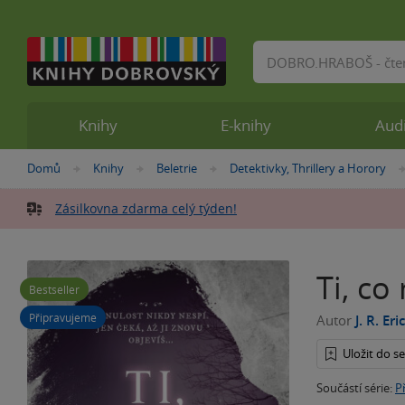
Vyhledávání
Knihy
E-knihy
Aud
Nacházíte
Domů
Knihy
Beletrie
Detektivky, Thrillery a Horory
»
»
»
se
zde:
Zásilkovna zdarma celý týden!
Ti, co
Bestseller
Připravujeme
Autor
J. R. Er
Uložit do 
Součástí série:
P