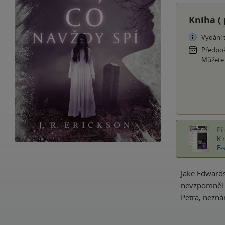
Kniha (
Vydání 
Předpok
Můžete
Př
K 
E-
Jake Edwards
nevzpomněl už
Petra, neznám