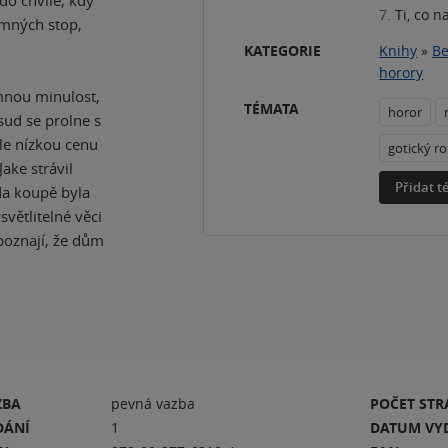
7.
Ti, co n
emných stop,
KATEGORIE
Knihy
»
Be
horory
mnou minulost,
TÉMATA
horor
sud se prolne s
ele nízkou cenu
gotický r
ake strávil
Přidat 
da koupě byla
světlitelné věci
poznají, že dům
ZBA
pevná vazba
POČET ST
DÁNÍ
1
DATUM VY