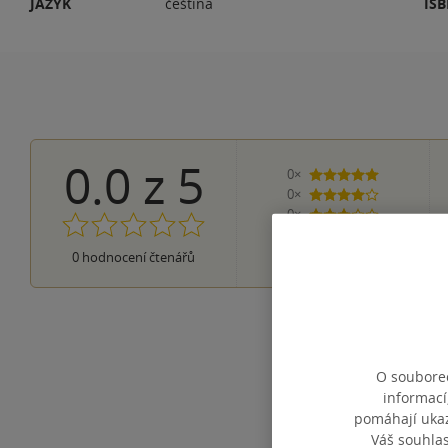
JAZYK
čeština
IS
0.0
z
5
0×
5 hvězdiček
0×
4 hvězdičky
0×
3 hvězdičky
0×
2 hvězdičky
0×
0
hodnocení čtenářů
1 hvezdička
O souborec
informací
pomáhají ukazo
Váš souhla