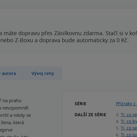
a máte dopravu přes Zásilkovnu zdarma. Stačí si v ko
 nebo Z-Boxu a doprava bude automaticky za 0 Kč.
y autora
Vývoj ceny
ř na prahu
SÉRIE
Přízraky 
nu nevzpomněl
DALŠÍ ZE SÉRIE
3.
Ti, co s
prchl a nikdy se
4.
Ti, co by
 žena, která
5.
Ti, co s
nejprve
6.
Ti, co t
 do chvíle, kdy