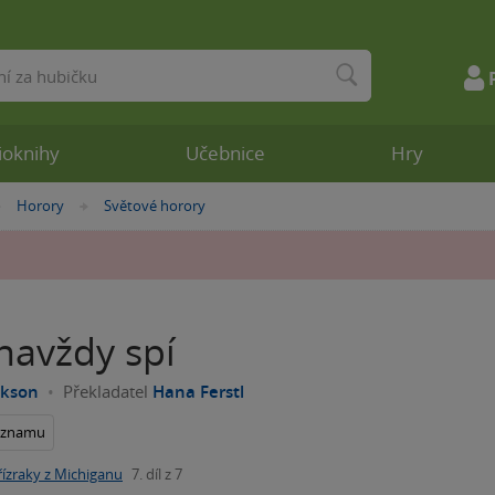
ioknihy
Učebnice
Hry
Horory
Světové horory
»
»
 navždy spí
ickson
Překladatel
Hana Ferstl
seznamu
řízraky z Michiganu
7. díl z 7