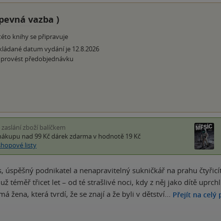
pevná vazba
)
této knihy se připravuje
ládané datum vydání je 12.8.2026
 provést předobjednávku
i zaslání zboží balíčkem
nákupu nad 99 Kč
dárek zdarma
v hodnotě 19 Kč
shopové listy
, úspěšný podnikatel a nenapravitelný sukničkář na prahu čtyřic
 téměř třicet let – od té strašlivé noci, kdy z něj jako dítě uprch
á žena, která tvrdí, že se znají a že byli v dětství…
Přejít na celý