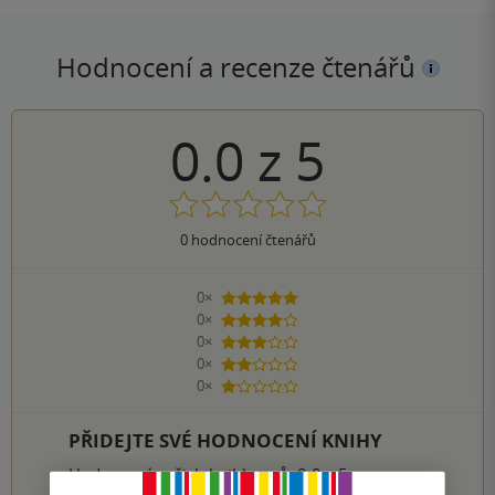
Hodnocení a recenze čtenářů
0.0
z
5
0
hodnocení čtenářů
0×
5 hvězdiček
0×
4 hvězdičky
0×
3 hvězdičky
0×
2 hvězdičky
0×
1 hvezdička
PŘIDEJTE SVÉ HODNOCENÍ KNIHY
Hodnocení našich knihkupců: 0.0 z 5