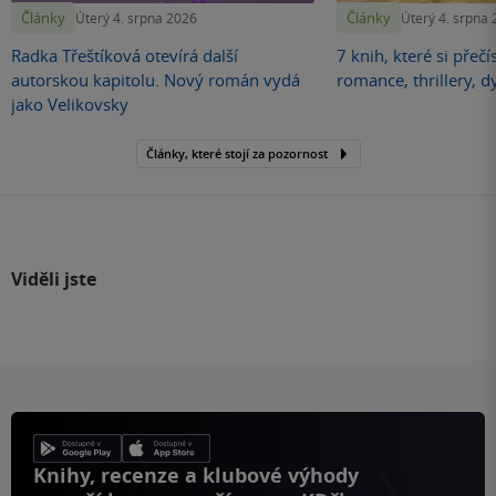
Články
Články
Úterý 4. srpna 2026
Úterý 4. srpna
Radka Třeštíková otevírá další
7 knih, které si přečí
autorskou kapitolu. Nový román vydá
romance, thrillery, d
jako Velikovsky
Články, které stojí za pozornost
Viděli jste
Knihy, recenze a klubové výhody