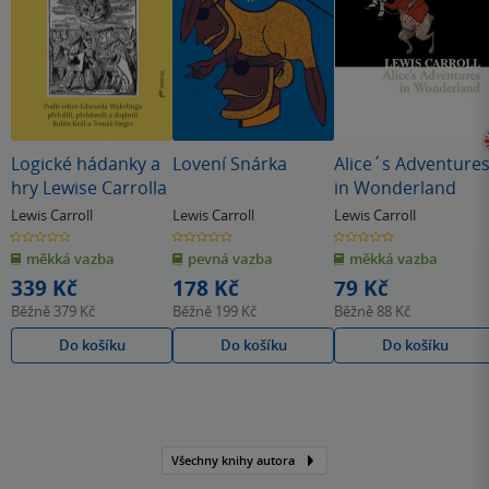
Logické hádanky a
Lovení Snárka
Alice´s Adventure
hry Lewise Carrolla
in Wonderland
Lewis Carroll
Lewis Carroll
Lewis Carroll
0.0
0.0
0.0
z
z
z
měkká vazba
pevná vazba
měkká vazba
5
5
5
hvězdiček
hvězdiček
hvězdiček
339 Kč
178 Kč
79 Kč
Běžně
379 Kč
Běžně
199 Kč
Běžně
88 Kč
Do košíku
Do košíku
Do košíku
Všechny knihy autora