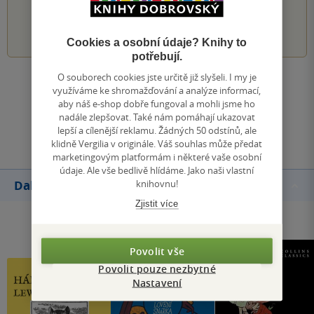
1
2
3
4
5
Cookies a osobní údaje? Knihy to
potřebují.
O souborech cookies jste určitě již slyšeli. I my je
Zobrazit všechna hodnocení
využíváme ke shromažďování a analýze informací,
aby náš e-shop dobře fungoval a mohli jsme ho
nadále zlepšovat. Také nám pomáhají ukazovat
Přidat hodnocení
lepší a cílenější reklamu. Žádných 50 odstínů, ale
klidně Vergilia v originále. Váš souhlas může předat
marketingovým platformám i některé vaše osobní
údaje. Ale vše bedlivě hlídáme. Jako naši vlastní
knihovnu!
Další knihy autora
Zjistit více
Povolit vše
Povolit pouze nezbytné
Nastavení