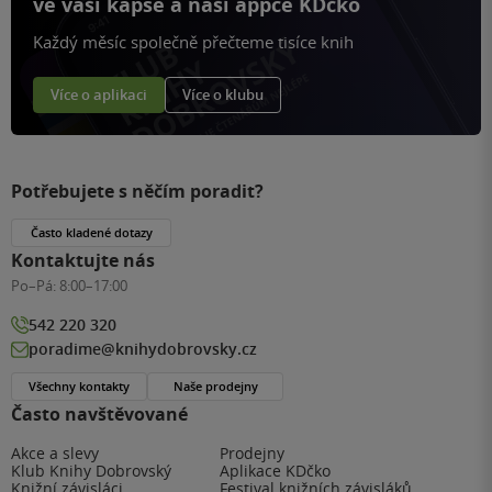
ve vaší kapse a naší appce KDčko
Každý měsíc společně přečteme tisíce knih
Více o aplikaci
Více o klubu
Potřebujete s něčím poradit?
Často kladené dotazy
Kontaktujte nás
Po–Pá:
8:00–17:00
542 220 320
poradime@knihydobrovsky.cz
Všechny kontakty
Naše prodejny
Často navštěvované
Akce a slevy
Prodejny
Klub Knihy Dobrovský
Aplikace KDčko
Knižní závisláci
Festival knižních závisláků