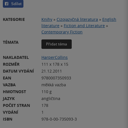
Sdílet
KATEGORIE
Knihy
»
Cizojazyčná literatura
»
English
literature
»
Fiction and Literature
»
Contemporary Fiction
TÉMATA
Přidat téma
NAKLADATEL
HarperCollins
ROZMĚR
111 x 178 x 15
DATUM VYDÁNÍ
21.12.2011
EAN
9780007350933
VAZBA
měkká vazba
HMOTNOST
110 g
JAZYK
angličtina
POČET STRAN
178
VYDÁNÍ
1
ISBN
978-0-00-735093-3