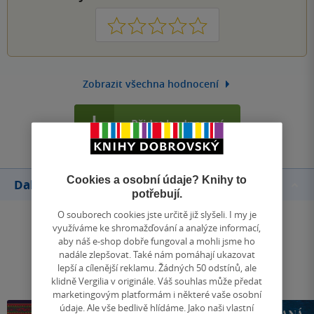
1
2
3
4
5
Zobrazit všechna hodnocení
Přidat hodnocení
Cookies a osobní údaje? Knihy to
Další knihy autora
potřebují.
O souborech cookies jste určitě již slyšeli. I my je
využíváme ke shromažďování a analýze informací,
aby náš e-shop dobře fungoval a mohli jsme ho
nadále zlepšovat. Také nám pomáhají ukazovat
lepší a cílenější reklamu. Žádných 50 odstínů, ale
klidně Vergilia v originále. Váš souhlas může předat
marketingovým platformám i některé vaše osobní
údaje. Ale vše bedlivě hlídáme. Jako naši vlastní