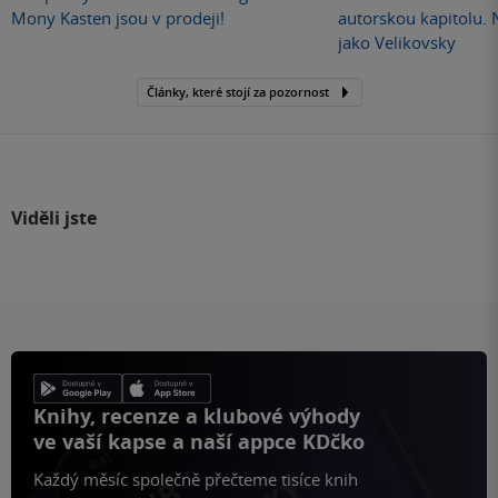
Mony Kasten jsou v prodeji!
autorskou kapitolu.
jako Velikovsky
Články, které stojí za pozornost
Viděli jste
Knihy, recenze a klubové výhody
ve vaší kapse a naší appce KDčko
Každý měsíc společně přečteme tisíce knih