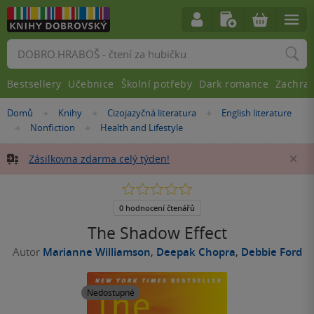
Vyhledávání
Bestsellery
Učebnice
Školní potřeby
Dark romance
Zachra
Nacházíte
Domů
Knihy
Cizojazyčná literatura
English literature
»
»
»
se
Nonfiction
Health and Lifestyle
»
»
zde:
Zásilkovna zdarma celý týden!
Za
0.0
z
5
0 hodnocení čtenářů
hvězdiček
The Shadow Effect
Autor
Marianne Williamson
,
Deepak Chopra
,
Debbie Ford
Nedostupné