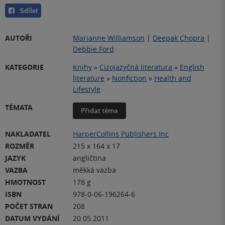
Sdílet
AUTOŘI
Marianne Williamson
|
Deepak Chopra
|
Debbie Ford
KATEGORIE
Knihy
»
Cizojazyčná literatura
»
English
literature
»
Nonfiction
»
Health and
Lifestyle
TÉMATA
Přidat téma
NAKLADATEL
HarperCollins Publishers Inc
ROZMĚR
215 x 164 x 17
JAZYK
angličtina
VAZBA
měkká vazba
HMOTNOST
178 g
ISBN
978-0-06-196264-6
POČET STRAN
208
DATUM VYDÁNÍ
20.05.2011