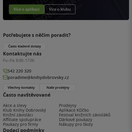
Více o aplikaci
Více o klubu
Potřebujete s něčím poradit?
Často kladené dotazy
Kontaktujte nás
Po–Pá:
8:00–17:00
542 220 320
poradime@knihydobrovsky.cz
Všechny kontakty
Naše prodejny
Často navštěvované
Akce a slevy
Prodejny
Klub Knihy Dobrovský
Aplikace KDčko
Knižní závisláci
Festival knižních závisláků
Affiliate spolupráce
Dárkové poukazy
Poukazy pro firmy
Nákupy pro školy
Dodací podmínky