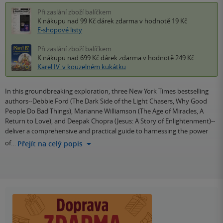
Při zaslání zboží balíčkem
K nákupu nad 99 Kč
dárek zdarma
v hodnotě 19 Kč
E-shopové listy
Při zaslání zboží balíčkem
K nákupu nad 699 Kč
dárek zdarma
v hodnotě 249 Kč
Karel IV. v kouzelném kukátku
In this groundbreaking exploration, three New York Times bestselling
authors--Debbie Ford (The Dark Side of the Light Chasers, Why Good
People Do Bad Things), Marianne Williamson (The Age of Miracles, A
Return to Love), and Deepak Chopra (Jesus: A Story of Enlightenment)--
deliver a comprehensive and practical guide to harnessing the power
of…
Přejít na celý popis