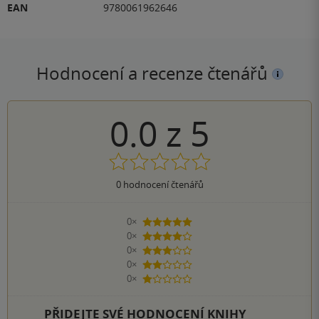
EAN
9780061962646
Hodnocení a recenze čtenářů
0.0
z
5
0
hodnocení čtenářů
0×
5 hvězdiček
0×
4 hvězdičky
0×
3 hvězdičky
0×
2 hvězdičky
0×
1 hvezdička
PŘIDEJTE SVÉ HODNOCENÍ KNIHY