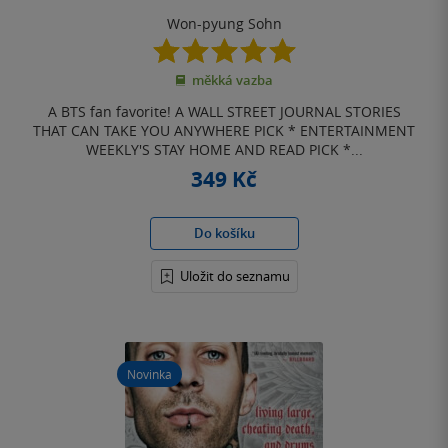
Won-pyung Sohn
5.0
z
měkká vazba
5
hvězdiček
A BTS fan favorite! A WALL STREET JOURNAL STORIES
THAT CAN TAKE YOU ANYWHERE PICK * ENTERTAINMENT
WEEKLY'S STAY HOME AND READ PICK *...
349 Kč
Do košíku
Uložit do seznamu
Novinka