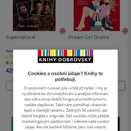
Supernatural
Dream Girl Drama
Alex Irvine
Tessa Bailey
0.0
0.0
z
z
měkká vazba
měkká vazba
5
5
hvězdiček
hvězdiček
429 Kč
330 Kč
Cookies a osobní údaje? Knihy to
potřebují.
Do košíku
Do košíku
O souborech cookies jste určitě již slyšeli. I my je
využíváme ke shromažďování a analýze informací,
aby náš e-shop dobře fungoval a mohli jsme ho
nadále zlepšovat. Také nám pomáhají ukazovat
lepší a cílenější reklamu. Žádných 50 odstínů, ale
klidně Vergilia v originále. Váš souhlas může předat
marketingovým platformám i některé vaše osobní
údaje. Ale vše bedlivě hlídáme. Jako naši vlastní