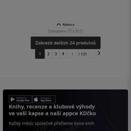
Nahoru
Zobrazeno 27 z 3121
Zobrazit dalších 24 produktů
1
2
3
4
/ 131
Přejít
na
stránku
Knihy, recenze a klubové výhody
ve vaší kapse a naší appce KDčko
Každý měsíc společně přečteme tisíce knih