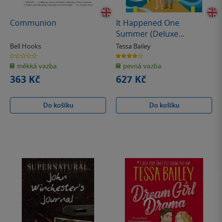
Communion
It Happened One
Summer (Deluxe
Collector's Edition)
Bell Hooks
Tessa Bailey
0.0
4.2
z
z
měkká vazba
pevná vazba
5
5
hvězdiček
hvězdiček
363 Kč
627 Kč
Do košíku
Do košíku