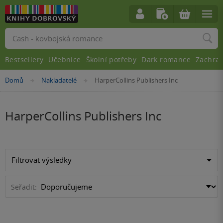
Vyhledávání
Bestsellery
Učebnice
Školní potřeby
Dark romance
Zachra
Nacházíte
Domů
Nakladatelé
HarperCollins Publishers Inc
»
»
se
zde:
HarperCollins Publishers Inc
Filtrovat výsledky
Seřadit: