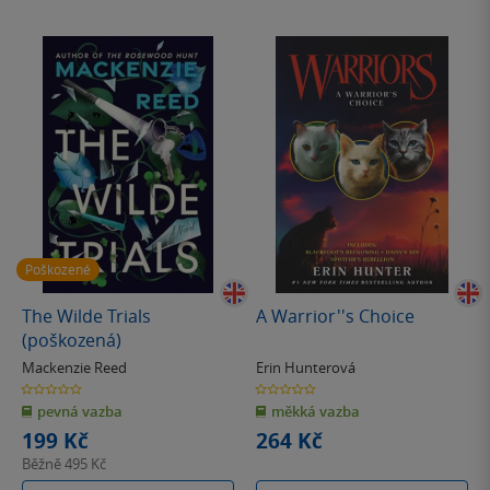
Poškozené
The Wilde Trials
A Warrior''s Choice
(poškozená)
Mackenzie Reed
Erin Hunterová
0.0
0.0
z
z
pevná vazba
měkká vazba
5
5
hvězdiček
hvězdiček
199 Kč
264 Kč
Běžně
495 Kč