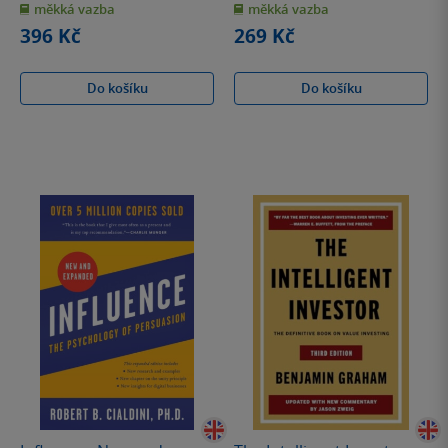
měkká vazba
měkká vazba
5
5
hvězdiček
hvězdiček
396 Kč
269 Kč
Do košíku
Do košíku