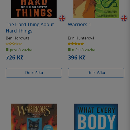
The Hard Thing About
Warriors 1
Hard Things
Ben Horowitz
Erin Hunterová
0.0
5.0
z
z
pevná vazba
měkká vazba
5
5
hvězdiček
hvězdiček
726 Kč
396 Kč
Do košíku
Do košíku