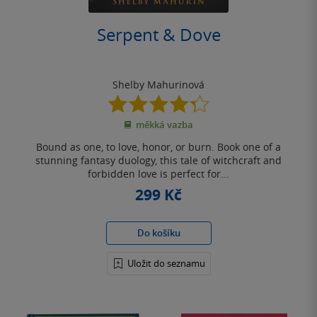
Serpent & Dove
Shelby Mahurinová
4.3
z
měkká vazba
5
hvězdiček
Bound as one, to love, honor, or burn. Book one of a
stunning fantasy duology, this tale of witchcraft and
forbidden love is perfect for...
299 Kč
Do košíku
Uložit do seznamu