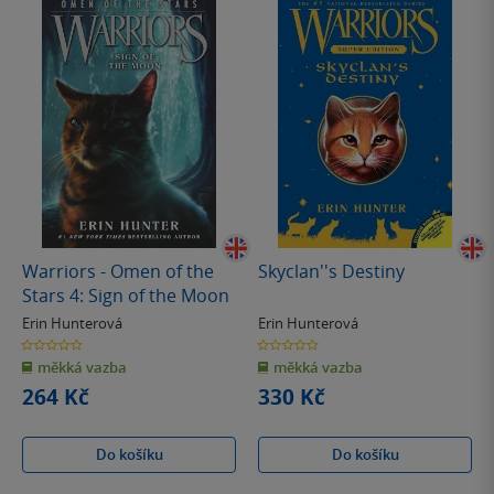
Warriors - Omen of the
Skyclan''s Destiny
Stars 4: Sign of the Moon
Erin Hunterová
Erin Hunterová
0.0
0.0
z
z
měkká vazba
měkká vazba
5
5
hvězdiček
hvězdiček
264 Kč
330 Kč
Do košíku
Do košíku