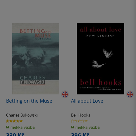
Betting on the Muse
All about Love
Charles Bukowski
Bell Hooks
5.0
0.0
z
z
měkká vazba
měkká vazba
5
5
hvězdiček
hvězdiček
330 Kč
396 Kč