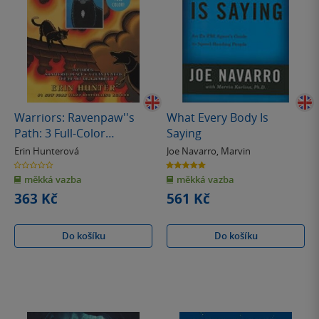
Warriors: Ravenpaw''s
What Every Body Is
Path: 3 Full-Color
Saying
Warriors Books in 1
Erin Hunterová
Joe Navarro
,
Marvin
0.0
5.0
z
z
měkká vazba
měkká vazba
5
5
hvězdiček
hvězdiček
363 Kč
561 Kč
Do košíku
Do košíku