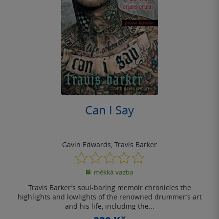
Can I Say
Gavin Edwards
,
Travis Barker
0.0
z
měkká vazba
5
hvězdiček
Travis Barker’s soul-baring memoir chronicles the
highlights and lowlights of the renowned drummer’s art
and his life, including the...