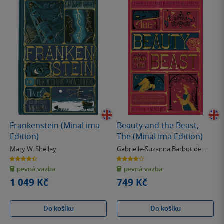
Frankenstein (MinaLima
Beauty and the Beast,
Edition)
The (MinaLima Edition)
Mary W. Shelley
Gabrielle-Suzanna Barbot de
Villenueve
4.4
4.0
z
z
pevná vazba
pevná vazba
5
5
hvězdiček
hvězdiček
1 049 Kč
749 Kč
Do košíku
Do košíku