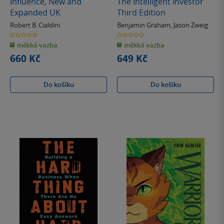
Influence, New and
The Intelligent Investor
Expanded UK
Third Edition
Robert B. Cialdini
Benjamin Graham
,
Jason Zweig
0.0
0.0
z
z
měkká vazba
měkká vazba
5
5
hvězdiček
hvězdiček
660 Kč
649 Kč
Do košíku
Do košíku