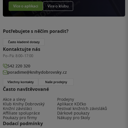
Více o aplikaci
Více o klubu
Potřebujete s něčím poradit?
Často kladené dotazy
Kontaktujte nás
Po–Pá:
8:00–17:00
542 220 320
poradime@knihydobrovsky.cz
Všechny kontakty
Naše prodejny
Často navštěvované
Akce a slevy
Prodejny
Klub Knihy Dobrovský
Aplikace KDčko
Knižní závisláci
Festival knižních závisláků
Affiliate spolupráce
Dárkové poukazy
Poukazy pro firmy
Nákupy pro školy
Dodací podmínky