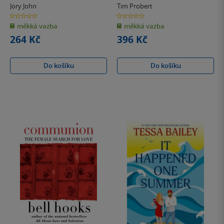
Jory John
Tim Probert
0.0
0.0
z
z
měkká vazba
měkká vazba
5
5
hvězdiček
hvězdiček
264 Kč
396 Kč
Do košíku
Do košíku