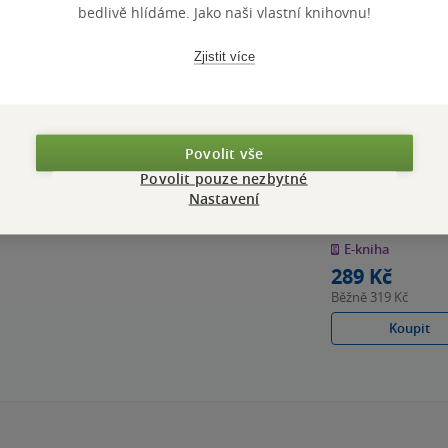
bedlivě hlídáme. Jako naši vlastní knihovnu!
Zjistit více
Bestseller
Povolit vše
Prokletí Hecate
Povolit pouze nezbytné
Cavendishové
Nastavení
Paula Brackston
4.0
z
E-kniha
5
hvězdiček
289 Kč
Běžně
319 Kč
Koupit