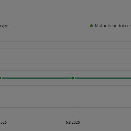
Maloobchodní ce
 dní.