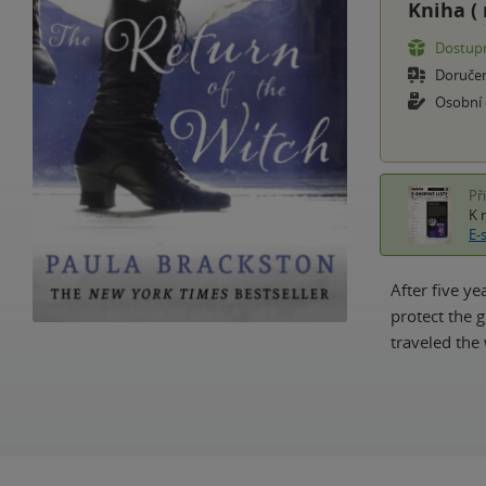
Kniha (
Dostupn
Doruče
Osobní
Př
K 
E-
After five y
protect the 
traveled the