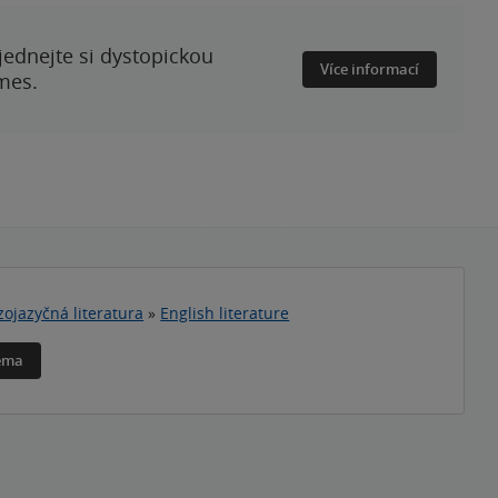
ednejte si dystopickou
Více informací
mes.
zojazyčná literatura
»
English literature
téma