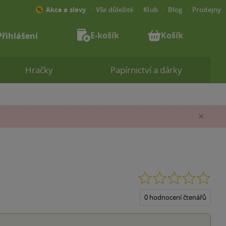
Akce a slevy
Vše důležité
Klub
Blog
Prodejny
E-košík
Košík
Přihlášení
Hračky
Papírnictví a dárky
Zav
0.0
z
5
0 hodnocení čtenářů
hvěz