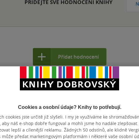
PŘIDEJTE SVÉ HODNOCENÍ KNIHY
N
Přidat hodnocení
Cookies a osobní údaje? Knihy to potřebují.
h cookies jste určitě již slyšeli. I my je využíváme ke shromažďován
především jako autorku Dcery čarodějnice,
, aby náš e-shop dobře fungoval a mohli jsme ho nadále zlepšovat
. Paula však také napsala několik krimi-
vat lepší a cílenější reklamu. Žádných 50 odstínů, ale klidně Vergil
s může předat marketingovým platformám i některé vaše osobní úda
i Grimmové pod pseudonymem P. J.