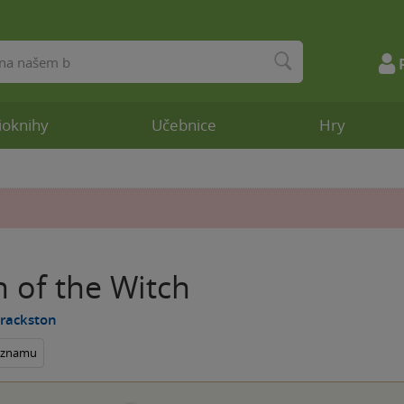
ioknihy
Učebnice
Hry
 of the Witch
Brackston
seznamu