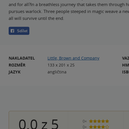
and for all?In a breathless journey that takes them through h
pursues warlock. Three people steeped in magic weave a new
all will survive until the end.
Sdílet
NAKLADATEL
Little, Brown and Company
VA
ROZMĚR
133 x 201 x 25
HM
JAZYK
angličtina
IS
0.0
z
5
0×
5 hvězdiček
0×
4 hvězdičky