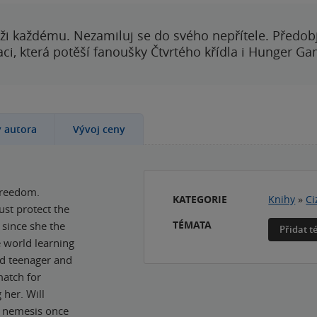
ži každému. Nezamiluj se do svého nepřítele. Předobj
i, která potěší fanoušky Čtvrtého křídla i Hunger Ga
y autora
Vývoj ceny
freedom.
KATEGORIE
Knihy
»
Ci
ust protect the
TÉMATA
 since she the
Přidat 
 world learning
rd teenager and
match for
 her. Will
ir nemesis once