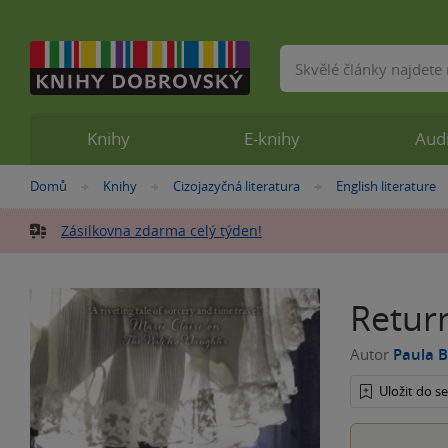
Vyhledávání
Knihy
E-knihy
Aud
Nacházíte
Domů
Knihy
Cizojazyčná literatura
English literature
»
»
»
se
zde:
Zásilkovna zdarma celý týden!
Return
Autor
Paula 
Uložit do 