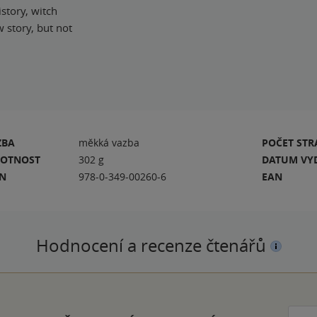
istory, witch
 story, but not
ZBA
měkká vazba
POČET ST
OTNOST
302 g
DATUM VY
BN
978-0-349-00260-6
EAN
Hodnocení a recenze čtenářů