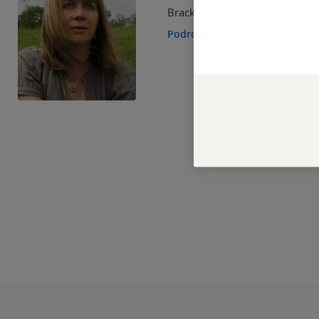
Brackston.
Podrobnosti