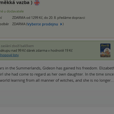
měkká vazba
)
é u dodavatele
ní
ZDARMA od 1299 Kč, do 20. 8. předáme dopravci
Vyberte prodejnu
 odběr
ZDARMA (
)
i zaslání zboží balíčkem
nákupu nad 99 Kč
dárek zdarma
v hodnotě 19 Kč
shopové listy
ears in the Summerlands, Gideon has gained his freedom. Elizabeth
girl she had come to regard as her own daughter. In the time sin
 world learning from all manner of witches, and she is no longer…