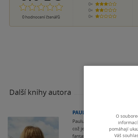
0×
3 hvězdičky
0×
2 hvězdičky
0×
0
hodnocení čtenářů
1 hvezdička
Další knihy autora
PAULA BRACKSTON
O souborec
Paulu Brackston znají čtenáři 
informací
což je historický fantasy román
pomáhají ukazo
Váš souhla
fantasy příběhů v sérii Bratř