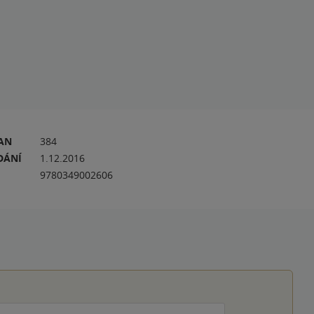
RAN
384
DÁNÍ
1.12.2016
9780349002606