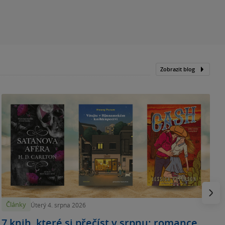
Zobrazit blog
N
p
Násled
Články
Úterý 4. srpna 2026
7 knih, které si přečíst v srpnu: romance,