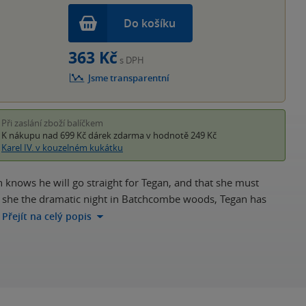
Do košíku
363 Kč
s DPH
Jsme transparentní
Při zaslání zboží balíčkem
K nákupu nad 699 Kč
dárek zdarma
v hodnotě 249 Kč
Karel IV. v kouzelném kukátku
 knows he will go straight for Tegan, and that she must
ce she the dramatic night in Batchcombe woods, Tegan has
Přejít na celý popis