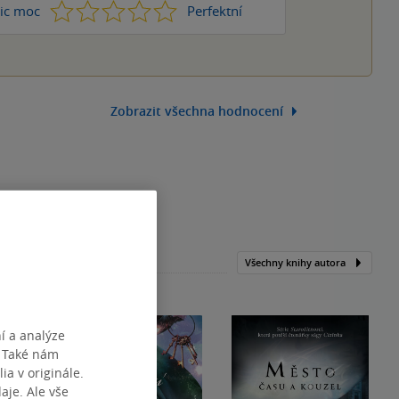
1
2
3
4
5
ic moc
Perfektní
Zobrazit všechna hodnocení
Všechny knihy autora
í a analýze
. Také nám
ia v originále.
je. Ale vše