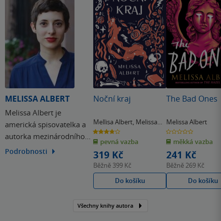
MELISSA ALBERT
Noční kraj
The Bad Ones
Melissa Albert je
Mellisa Albert
,
Melissa
Melissa Albert
americká spisovatelka a
Albert
3.8
0.0
autorka mezinárodního
z
z
pevná vazba
měkká vazba
5
5
hvězdiček
hvězdiček
bestselleru Lískový les,
Podrobnosti
319 Kč
241 Kč
který si získal srdce
Běžně
399 Kč
Běžně
269 Kč
dlouhého zástupu
Do košíku
Do košíku
čtenářů.
Všechny knihy autora