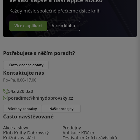
ve vaší kapse a naší appce KDčko
Každý měsíc společně přečteme tisíce knih
Více o aplikaci
Více o klubu
Potřebujete s něčím poradit?
Často kladené dotazy
Kontaktujte nás
Po–Pá:
8:00–17:00
542 220 320
poradime@knihydobrovsky.cz
Všechny kontakty
Naše prodejny
Často navštěvované
Akce a slevy
Prodejny
Klub Knihy Dobrovský
Aplikace KDčko
Knižní závisláci
Festival knižních závisláků