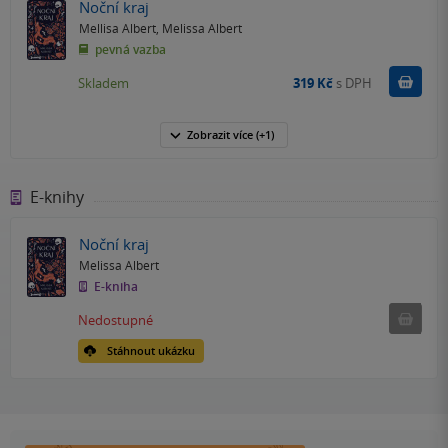
Noční kraj
Mellisa Albert
,
Melissa Albert
pevná vazba
Do k
Skladem
319 Kč
s DPH
Zobrazit
více
(+1)
E-knihy
Noční kraj
Melissa Albert
E-kniha
Nedostu
Nedostupné
Stáhnout ukázku