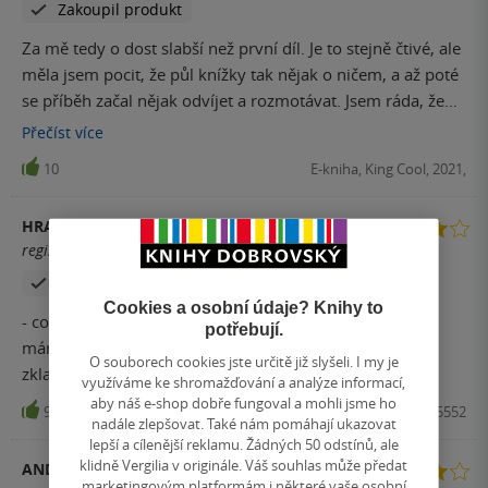
Zakoupil produkt
Za mě tedy o dost slabší než první díl. Je to stejně čtivé, ale
měla jsem pocit, že půl knížky tak nějak o ničem, a až poté
se příběh začal nějak odvíjet a rozmotávat. Jsem ráda, že
jsem si to přečetla, ale první díl je prostě mnohem lepší.
Přečíst
více
10
E-kniha, King Cool, 2021,
HRACH
registrovaný uživatel
Zakoupil produkt
Hodnoceno z aplikace
Cookies a osobní údaje? Knihy to
- co se týče obsahu knihy , byl příběh velice pěkný , ale
potřebují.
mám dojem že velice předvídatelný ..... - nejsem nějak
O souborech cookies jste určitě již slyšeli. I my je
zklamaná... taková oddechová kniha :)
využíváme ke shromažďování a analýze informací,
aby náš e-shop dobře fungoval a mohli jsme ho
9
Kniha, King Cool, 2021, 9788076425552
nadále zlepšovat. Také nám pomáhají ukazovat
lepší a cílenější reklamu. Žádných 50 odstínů, ale
klidně Vergilia v originále. Váš souhlas může předat
ANDREA MAYER
marketingovým platformám i některé vaše osobní