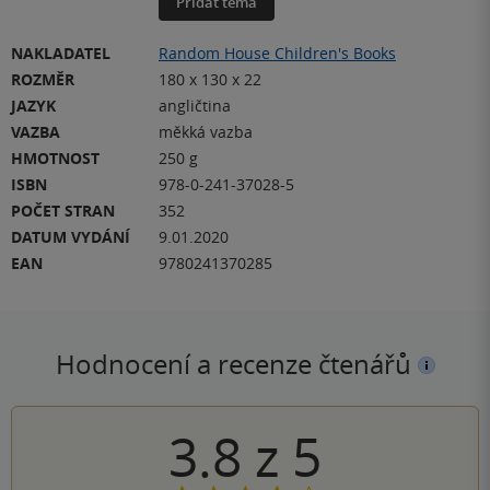
Přidat téma
NAKLADATEL
Random House Children's Books
ROZMĚR
180 x 130 x 22
JAZYK
angličtina
VAZBA
měkká vazba
HMOTNOST
250 g
ISBN
978-0-241-37028-5
POČET STRAN
352
DATUM VYDÁNÍ
9.01.2020
EAN
9780241370285
Hodnocení a recenze čtenářů
3.8
z
5