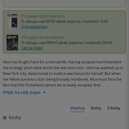
Při zaslání zboží balíčkem
K nákupu nad 99 Kč
dárek zdarma
v hodnotě 19 Kč
E-shopové listy
Při zaslání zboží balíčkem
K nákupu nad 999 Kč
dárek zdarma
v hodnotě 299 Kč
Let na měsíc
Alice has fought hard for a normal life. Having escaped the Hinterland -
the strange, pitch-dark world she was born into - she has washed up in
New York City, determined to build a new future for herself. But when
her fellow survivors start being brutally murdered, Alice must face the
fact that the Hinterland cannot be so easily escaped. And…
Přejít na celý popis
Všechny
Knihy
E-knihy
Knihy