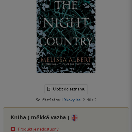
Uložit do seznamu
Součástí série:
Lískový les
2. díl z 2
Kniha (
měkká vazba
)
Produkt je nedostupný.