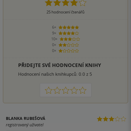
25
hodnocení čtenářů
6×
5 hvězdiček
9×
4 hvězdičky
10×
3 hvězdičky
0×
2 hvězdičky
0×
1 hvezdička
PŘIDEJTE SVÉ HODNOCENÍ KNIHY
Hodnocení našich knihkupců: 0.0 z 5
1
2
3
4
5
BLANKA RUBEŠOVÁ
registrovaný uživatel