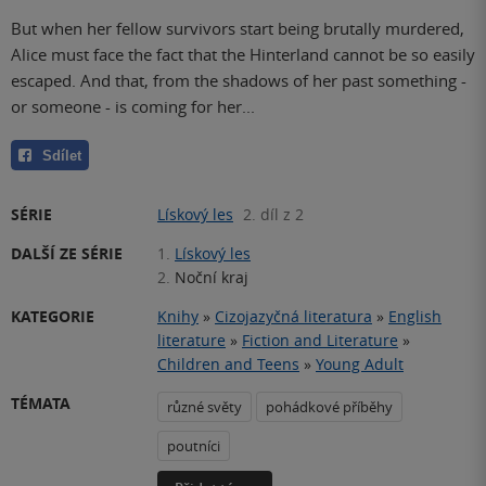
But when her fellow survivors start being brutally murdered,
Alice must face the fact that the Hinterland cannot be so easily
escaped. And that, from the shadows of her past something -
or someone - is coming for her...
Sdílet
SÉRIE
Lískový les
2. díl z 2
DALŠÍ ZE SÉRIE
1.
Lískový les
2.
Noční kraj
KATEGORIE
Knihy
»
Cizojazyčná literatura
»
English
literature
»
Fiction and Literature
»
Children and Teens
»
Young Adult
TÉMATA
různé světy
pohádkové příběhy
poutníci