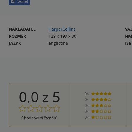
Sdílet
NAKLADATEL
HarperCollins
VA
ROZMĚR
129 x 197 x 30
HM
JAZYK
angličtina
IS
0.0
z
5
0×
5 hvězdiček
0×
4 hvězdičky
0×
3 hvězdičky
0×
2 hvězdičky
0×
0
hodnocení čtenářů
1 hvezdička