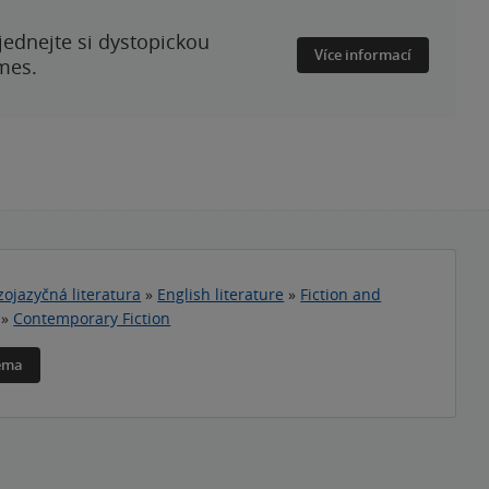
ednejte si dystopickou
Více informací
mes.
zojazyčná literatura
»
English literature
»
Fiction and
»
Contemporary Fiction
téma