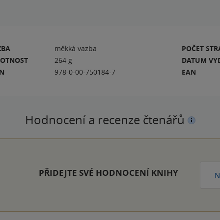
ZBA
měkká vazba
POČET ST
OTNOST
264 g
DATUM VY
BN
978-0-00-750184-7
EAN
Hodnocení a recenze čtenářů
PŘIDEJTE SVÉ HODNOCENÍ KNIHY
N