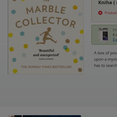
Kniha (
Produkt
Př
K 
E-
A box of pos
upon a myste
has to sear