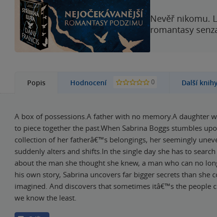
Nevěř nikomu. L
romantasy senzac
0
Popis
Hodnocení
Další knih
A box of possessions.A father with no memory.A daughter wi
to piece together the past.When Sabrina Boggs stumbles up
collection of her fatherâ€™s belongings, her seemingly uneven
suddenly alters and shifts.In the single day she has to searc
about the man she thought she knew, a man who can no lo
his own story, Sabrina uncovers far bigger secrets than she 
imagined. And discovers that sometimes itâ€™s the people cl
we know the least.