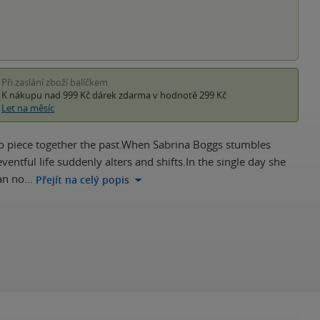
Při zaslání zboží balíčkem
K nákupu nad 999 Kč
dárek zdarma
v hodnotě 299 Kč
Let na měsíc
to piece together the past.When Sabrina Boggs stumbles
ntful life suddenly alters and shifts.In the single day she
can no…
Přejít na celý popis