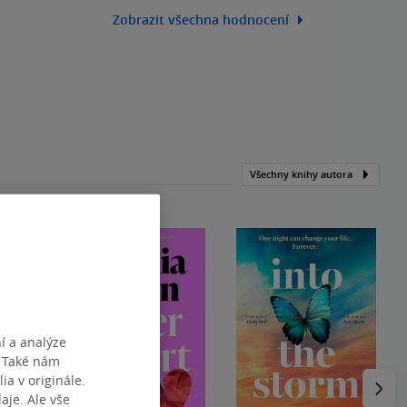
Zobrazit všechna hodnocení
Všechny knihy autora
í a analýze
. Také nám
Následu
ia v originále.
je. Ale vše