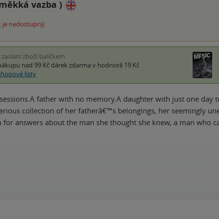
měkká vazba
)
 je nedostupný.
i zaslání zboží balíčkem
nákupu nad 99 Kč
dárek zdarma
v hodnotě 19 Kč
shopové listy
sessions.A father with no memory.A daughter with just one day 
rious collection of her fatherâ€™s belongings, her seemingly uneve
ch for answers about the man she thought she knew, a man who 