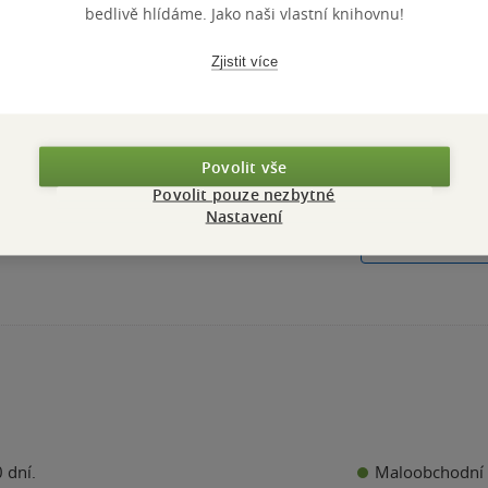
bedlivě hlídáme. Jako naši vlastní knihovnu!
Perfect
Zjistit více
Cecelia Ahern
0.0
z
měkká vazba
5
Povolit vše
hvězdiček
297 Kč
Povolit pouze nezbytné
Nastavení
Do košíku
Maloobchodní 
 dní.