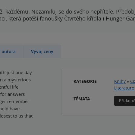
ži každému. Nezamiluj se do svého nepřítele. Předobj
i, která potěší fanoušky Čtvrtého křídla i Hunger Ga
y autora
Vývoj ceny
th just one day
on a mysterious
KATEGORIE
Knihy
»
Ci
tful life
Literature
h for answers
TÉMATA
Přidat 
nger remember
could have
osest to us that