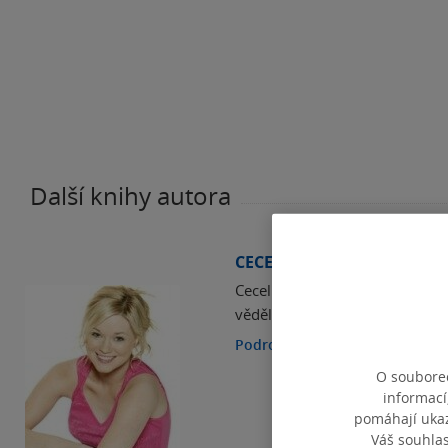
Další knihy autora
CECELIA AHERN
Cecelia Ahern vystudovala žurna
věděla, že její vášní je psaní fi
Podrobnosti
O souborec
informací
pomáhají ukazo
Váš souhla