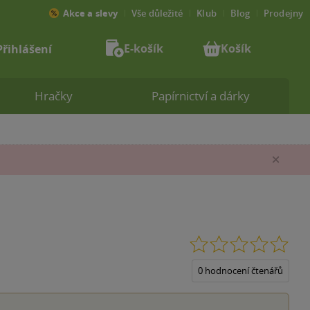
Akce a slevy
Vše důležité
Klub
Blog
Prodejny
E-košík
Košík
Přihlášení
Hračky
Papírnictví a dárky
Zav
0.0
z
5
0 hodnocení čtenářů
hvěz