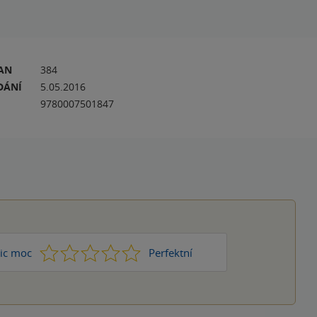
RAN
384
DÁNÍ
5.05.2016
9780007501847
1
2
3
4
5
ic moc
Perfektní