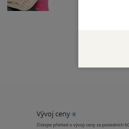
Vývoj ceny
Získejte přehled o vývoji ceny za posledních 60