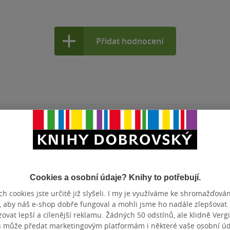
Přidat hodnocení
listiku a mediální studia, ale odjakživa
ktivních příběhů, nikoliv novinařina.
Cookies a osobní údaje? Knihy to potřebují.
h cookies jste určitě již slyšeli. I my je využíváme ke shromažďován
, aby náš e-shop dobře fungoval a mohli jsme ho nadále zlepšovat
vat lepší a cílenější reklamu. Žádných 50 odstínů, ale klidně Vergil
s může předat marketingovým platformám i některé vaše osobní úda