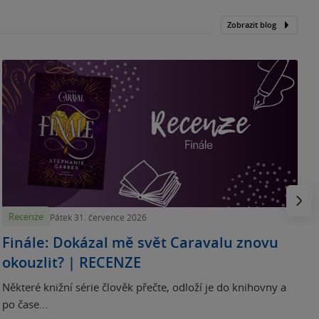
Zobrazit blog
„
p
H
e
Násled
Recenze
Pátek 31. července 2026
Finále: Dokázal mě svět Caravalu znovu
okouzlit? | RECENZE
Některé knižní série člověk přečte, odloží je do knihovny a
po čase...