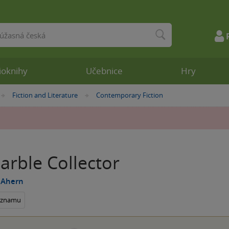
ioknihy
Učebnice
Hry
Fiction and Literature
Contemporary Fiction
»
»
arble Collector
 Ahern
seznamu