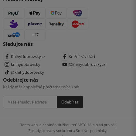
+ 17
Sledujte nás
KnihyDobrovsky.cz
Knižní závisláci
knihydobrovsky
@knihydobrovskycz
@knihydobrovsky
Odebírejte nás
Každý měsíc společně přečteme tisíce knih
Odebírat
Tento web je chráněn službou reCAPTCHA a platí pro něj
Zásady ochrany soukromí
a
Smluvní podmínky
.