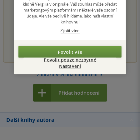
0×
2 hvězdičky
klidně Vergilia v originále. Váš souhlas může předat
0×
1 hvezdička
marketingovým platformám i některé vaše osobní
údaje. Ale vše bedlivě hlídáme. Jako naši vlastní
PŘIDEJTE SVÉ HODNOCENÍ KNIHY
knihovnu!
Zjistit více
Hodnocení našich knihkupců: 0.0 z 5
1
2
3
4
5
Povolit vše
Povolit pouze nezbytné
Nastavení
Zobrazit všechna hodnocení
Přidat hodnocení
Další knihy autora