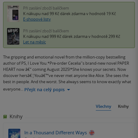
Při zaslání zboží balíčkem
K nákupu nad 99 Kč
dárek zdarma
v hodnotě 19 Kč
E-shopové listy
Při zaslání zboží balíčkem
K nákupu nad 999 Kč
dárek zdarma
v hodnotě 299 Kč
Let na měsíc
The gripping and emotional novel from the million-copy bestselling
author of PS, I Love You.*Pre-order Cecelia''s brand-new novel PAPER
HEART now â€“ coming August 2025!*She knows your secrets. Now
discover hersâ€¦Youâ€™ve never met anyone like Alice. She sees the
best in people. And the worst. She always seems to know exactly what
everyone…
Přejít na celý popis
Všechny
Knihy
Knihy
In a Thousand Different Ways