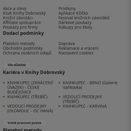
Akce a slevy
Prodejny
Klub Knihy Dobrovský
Aplikace KDčko
Knižní závisláci
Festival knižních závisláků
Affiliate spolupráce
Dárkové poukazy
Poukazy pro firmy
Nákupy pro školy
Dodací podmínky
Platební metody
Doprava
Obchodní podmínky
Reklamace a vrácení
Ochrana osobních údajů
Nastavení cookies
Vše důležité
Kariéra v Knihy Dobrovský
KNIHKUPEC (ZKRÁCENÝ
KNIHKUPEC - BRNO (Galerie
ÚVAZEK) - ČESKÉ
Vaňkovka)
BUDĚJOVICE
KNIHKUPEC (TŘEBÍČ)
VEDOUCÍ PRODEJNY
(TŘEBÍČ)
VEDOUCÍ PRODEJNY
KNIHKUPEC - KARVINÁ
(OLOMOUC - OC HANÁ)
Volné pracovní pozice
Platební metody