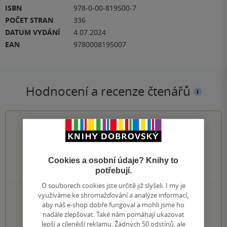
ISBN
978-0-00-819500-7
POČET STRAN
336
DATUM VYDÁNÍ
4.07.2024
EAN
9780008195007
Hodnocení a recenze čtenářů
0.0
z
5
Cookies a osobní údaje? Knihy to
0
hodnocení čtenářů
potřebují.
O souborech cookies jste určitě již slyšeli. I my je
využíváme ke shromažďování a analýze informací,
0×
5 hvězdiček
aby náš e-shop dobře fungoval a mohli jsme ho
0×
4 hvězdičky
nadále zlepšovat. Také nám pomáhají ukazovat
0×
3 hvězdičky
lepší a cílenější reklamu. Žádných 50 odstínů, ale