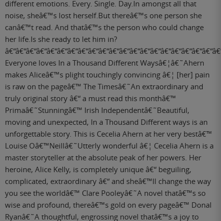
different emotions. Every. Single. Day.In amongst all that
noise, sheâ€™s lost herself.But thereâ€™s one person she
canâ€™t read. And thatâ€™s the person who could change
her life.Is she ready to let him in?
â€“â€“â€“â€“â€“â€“â€“â€“â€“â€“â€“â€“â€“â€“â€“â€“â€“â€“â€“â€“â€
Everyone loves In a Thousand Different Waysâ€¦â€˜Ahern
makes Aliceâ€™s plight touchingly convincing â€¦ [her] pain
is raw on the pageâ€™ The Timesâ€˜An extraordinary and
truly original story â€“ a must read this monthâ€™
Primaâ€˜Stunningâ€™ Irish Independentâ€˜Beautiful,
moving and unexpected, In a Thousand Different ways is an
unforgettable story. This is Cecelia Ahern at her very bestâ€™
Louise Oâ€™Neillâ€˜Utterly wonderful â€¦ Cecelia Ahern is a
master storyteller at the absolute peak of her powers. Her
heroine, Alice Kelly, is completely unique â€“ beguiling,
complicated, extraordinary â€“ and sheâ€™ll change the way
you see the worldâ€™ Clare Pooleyâ€˜A novel thatâ€™s so
wise and profound, thereâ€™s gold on every pageâ€™ Donal
Ryanâ€˜A thoughtful, engrossing novel thatâ€™s a joy to