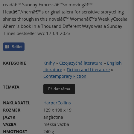
readâ€™ Sunday Expressâ€˜So movingâ€™
Heatâ€˜Ahernâ€™s original talent for sensitive storytelling
shines through in this novelâ€™ Womanâ€™s WeeklyCecelia
Ahern''s book In a Thousand Different Ways was a Sunday
Times bestseller w/c 17-04-2023
Sdílet
KATEGORIE
Knihy
»
Cizojazyčná literatura
»
English
literature
»
Fiction and Literature
»
Contemporary Fiction
TÉMATA
Přidat téma
NAKLADATEL
HarperCollins
ROZMĚR
129 x 198 x 19
JAZYK
angličtina
VAZBA
měkká vazba
HMOTNOST
240 g