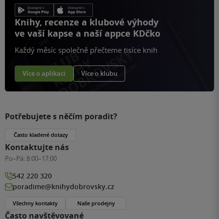
Knihy, recenze a klubové výhody
ve vaší kapse a naší appce KDčko
Každý měsíc společně přečteme tisíce knih
Více o aplikaci
Více o klubu
Potřebujete s něčím poradit?
Často kladené dotazy
Kontaktujte nás
Po–Pá:
8:00–17:00
542 220 320
poradime@knihydobrovsky.cz
Všechny kontakty
Naše prodejny
Často navštěvované