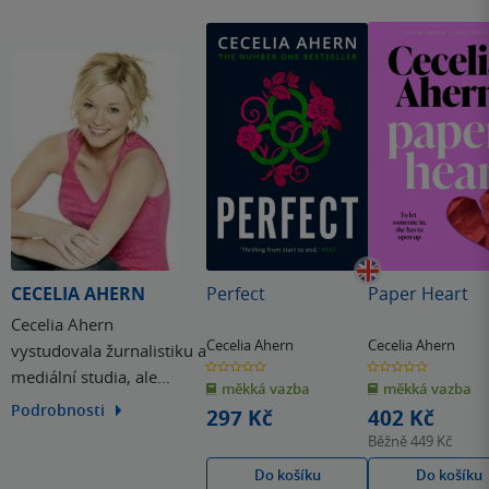
CECELIA AHERN
Perfect
Paper Heart
Cecelia Ahern
Cecelia Ahern
Cecelia Ahern
vystudovala žurnalistiku a
0.0
0.0
mediální studia, ale
z
z
měkká vazba
měkká vazba
5
5
hvězdiček
hvězdiček
odjakživa věděla, že její
Podrobnosti
297 Kč
402 Kč
vášní je psaní fiktivních
Běžně
449 Kč
příběhů, nikoliv
Do košíku
Do košíku
novinařina.