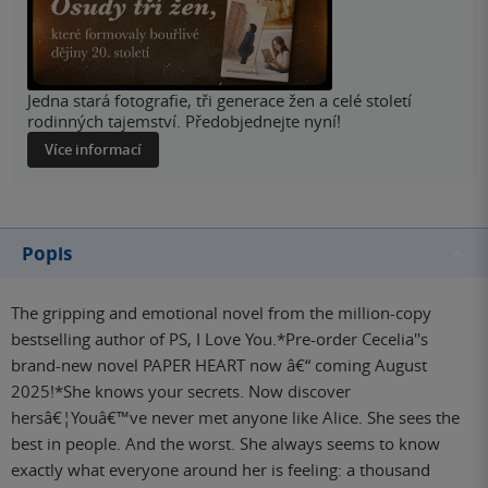
Jedna stará fotografie, tři generace žen a celé století
rodinných tajemství. Předobjednejte nyní!
Více informací
Popis
The gripping and emotional novel from the million-copy
bestselling author of PS, I Love You.*Pre-order Cecelia''s
brand-new novel PAPER HEART now â€“ coming August
2025!*She knows your secrets. Now discover
hersâ€¦Youâ€™ve never met anyone like Alice. She sees the
best in people. And the worst. She always seems to know
exactly what everyone around her is feeling: a thousand