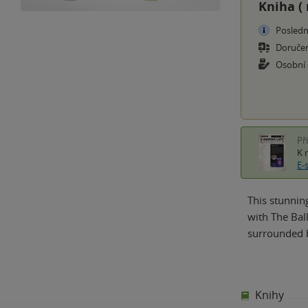
Kniha (
Posledn
Doruče
Osobní
Př
K 
E-
This stunnin
with The Bal
surrounded b
Knihy