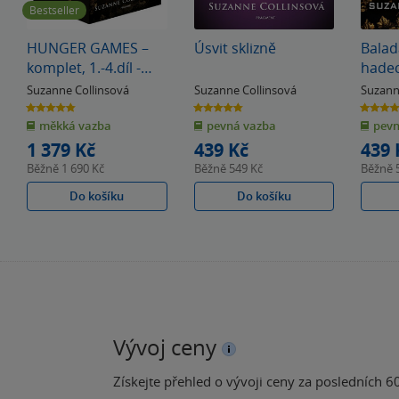
Bestseller
HUNGER GAMES –
Úsvit sklizně
Balad
komplet, 1.-4.díl -
hade
box
Suzanne Collinsová
Suzanne Collinsová
Suzann
4.8
4.8
4.5
z
z
z
měkká vazba
pevná vazba
pevn
5
5
5
hvězdiček
hvězdiček
hvězdiče
1 379 Kč
439 Kč
439 
Běžně
1 690 Kč
Běžně
549 Kč
Běžně
Do košíku
Do košíku
Vývoj ceny
Získejte přehled o vývoji ceny za posledních 60