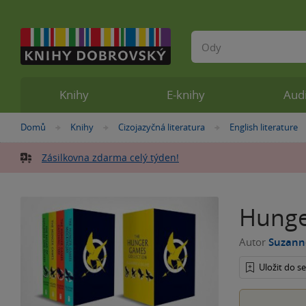
Vyhledávání
Knihy
E-knihy
Aud
Nacházíte
Domů
Knihy
Cizojazyčná literatura
English literature
»
»
»
se
zde:
Zásilkovna zdarma celý týden!
Hunge
Autor
Suzanne
Uložit do 