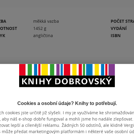
ZBA
měkká vazba
POČET ST
OTNOST
1452 g
VYDÁNÍ
ZYK
angličtina
ISBN
Hodnocení a recenze čtenářů
PŘIDEJTE SVÉ HODNOCENÍ KNIHY
Cookies a osobní údaje? Knihy to potřebují.
N
Hodnocení našich knihkupců: 0.0 z 5
h cookies jste určitě již slyšeli. I my je využíváme ke shromažďován
, aby náš e-shop dobře fungoval a mohli jsme ho nadále zlepšovat
vat lepší a cílenější reklamu. Žádných 50 odstínů, ale klidně Vergil
s může předat marketingovým platformám i některé vaše osobní úda