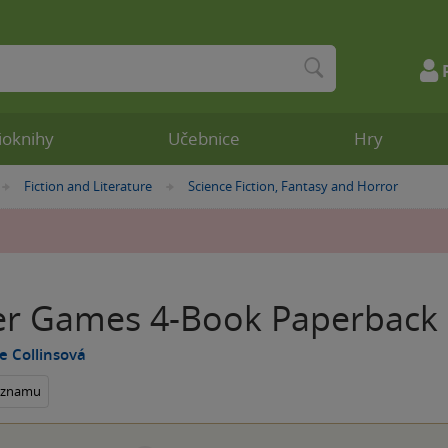
ioknihy
Učebnice
Hry
Fiction and Literature
Science Fiction, Fantasy and Horror
»
»
r Games 4-Book Paperback 
 Collinsová
seznamu