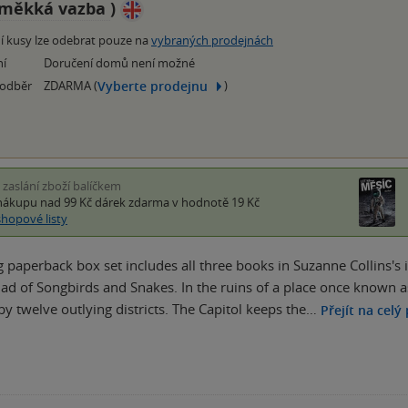
měkká vazba
)
í kusy lze odebrat pouze na
vybraných prodejnách
ní
Doručení domů není možné
Vyberte prodejnu
 odběr
ZDARMA (
)
i zaslání zboží balíčkem
nákupu nad 99 Kč
dárek zdarma
v hodnotě 19 Kč
shopové listy
g paperback box set includes all three books in Suzanne Collins's 
lad of Songbirds and Snakes. In the ruins of a place once known a
y twelve outlying districts. The Capitol keeps the…
Přejít na celý