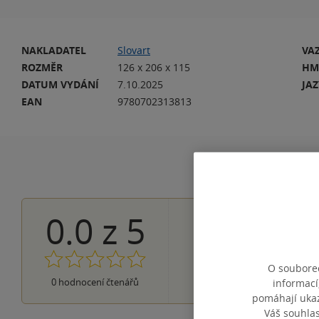
NAKLADATEL
Slovart
VA
ROZMĚR
126 x 206 x 115
HM
DATUM VYDÁNÍ
7.10.2025
JA
EAN
9780702313813
0.0
z
5
0×
5 hvězdiček
0×
4 hvězdičky
0×
3 hvězdičky
0×
O souborec
2 hvězdičky
0×
0
hodnocení čtenářů
1 hvezdička
informací
pomáhají ukazo
Váš souhla