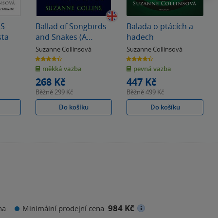
 -
Ballad of Songbirds
Balada o ptácích a
sta
and Snakes (A
hadech
Hunger Games
Suzanne Collinsová
Suzanne Collinsová
Novel)
4.5
4.5
z
z
měkká vazba
pevná vazba
5
5
hvězdiček
hvězdiček
268 Kč
447 Kč
Běžně
299 Kč
Běžně
499 Kč
Do košíku
Do košíku
984 Kč
na
Minimální prodejní cena: