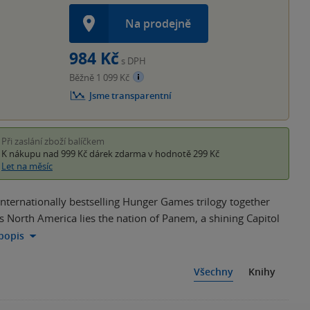
Na prodejně
984 Kč
s DPH
Běžně 1 099 Kč
Jsme transparentní
Při zaslání zboží balíčkem
K nákupu nad 999 Kč
dárek zdarma
v hodnotě 299 Kč
Let na měsíc
internationally bestselling Hunger Games trilogy together
s North America lies the nation of Panem, a shining Capitol
 popis
Všechny
Knihy