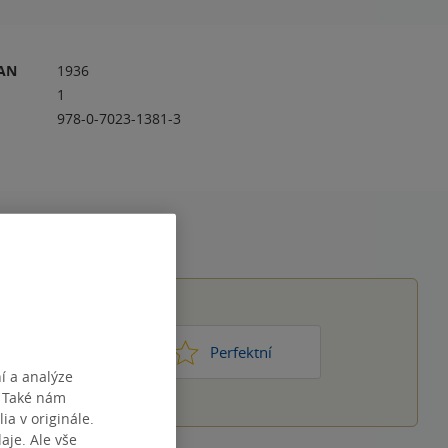
RAN
1936
1
978-0-7023-1381-3
1
2
3
4
5
ic moc
Perfektní
í a analýze
. Také nám
ia v originále.
je. Ale vše