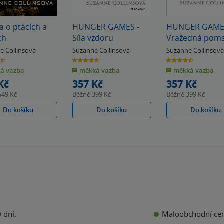
a o ptácích a
HUNGER GAMES -
HUNGER GAMES
ch
Síla vzdoru
Vražedná pom
e Collinsová
Suzanne Collinsová
Suzanne Collinsová
4.5
4.6
z
z
á vazba
měkká vazba
měkká vazba
5
5
k
hvězdiček
hvězdiček
Kč
357 Kč
357 Kč
549 Kč
Běžně
399 Kč
Běžně
399 Kč
Do košíku
Do košíku
Do košíku
Maloobchodní ce
 dní.