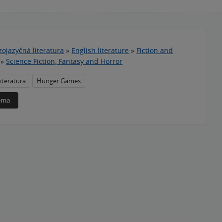
zojazyčná literatura
»
English literature
»
Fiction and
»
Science Fiction, Fantasy and Horror
iteratura
Hunger Games
téma