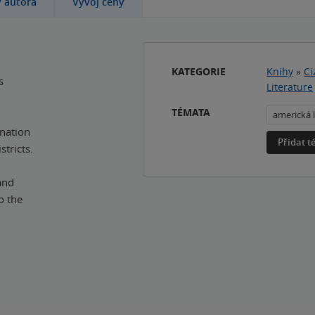
y autora
Vývoj ceny
KATEGORIE
Knihy
»
Ci
s
Literature
TÉMATA
americká l
 nation
Přidat 
tricts.
and
o the