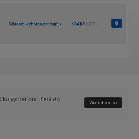
Na prode
Skladem (vybrané prodejny)
984 Kč
s DPH
šíku vybrat doručení do
Více informací