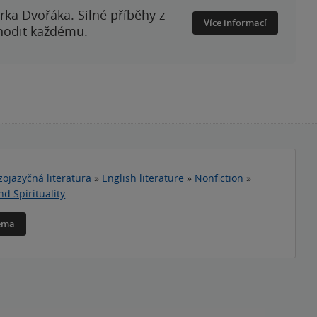
rka Dvořáka. Silné příběhy z
Více informací
 hodit každému.
zojazyčná literatura
»
English literature
»
Nonfiction
»
nd Spirituality
téma