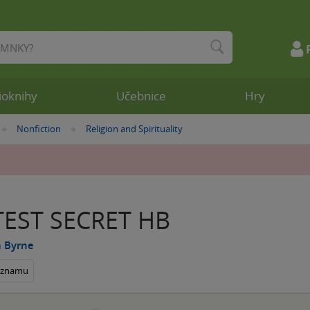
ioknihy
Učebnice
Hry
Nonfiction
Religion and Spirituality
»
»
EST SECRET HB
 Byrne
seznamu