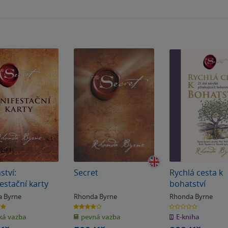
ství:
Secret
Rychlá cesta k
estační karty
bohatství
 Byrne
Rhonda Byrne
Rhonda Byrne
4.0
0.0
z
z
á vazba
pevná vazba
E-kniha
5
5
k
hvězdiček
hvězdiček