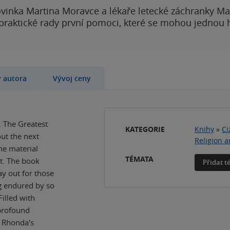
vinka Martina Moravce a lékaře letecké záchranky Ma
 praktické rady první pomoci, které se mohou jednou
y autora
Vývoj ceny
 The Greatest
KATEGORIE
Knihy
»
Ci
ut the next
Religion a
he material
TÉMATA
st. The book
Přidat 
ay out for those
g endured by so
Filled with
 profound
, Rhonda's