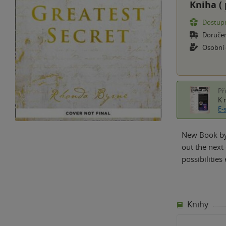
Kniha (
Dostupn
Doruče
Osobní
Př
K 
E-
New Book by 
out the next
possibilitie
Knihy