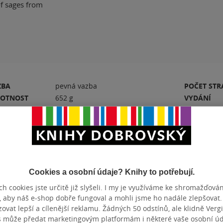
of sages from
ZBA
pevná vazba
POČET ST
OTNOST
652 g
VYDÁNÍ
ZYK
angličtina
ISBN
Hodnocení a recenze čtenářů
Cookies a osobní údaje? Knihy to potřebují.
h cookies jste určitě již slyšeli. I my je využíváme ke shromažďován
, aby náš e-shop dobře fungoval a mohli jsme ho nadále zlepšovat
vat lepší a cílenější reklamu. Žádných 50 odstínů, ale klidně Vergil
PŘIDEJTE SVÉ HODNOCENÍ KNIHY
s může předat marketingovým platformám i některé vaše osobní úda