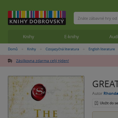
Vyhledávání
Knihy
E-knihy
Aud
Nacházíte
Domů
Knihy
Cizojazyčná literatura
English literature
»
»
»
se
zde:
Zásilkovna zdarma celý týden!
GREAT
Autor
Rhonda
Uložit do 