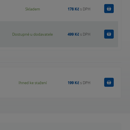
Do košík
Skladem
178 Kč
s DPH
Do košík
Dostupné u dodavatele
499 Kč
s DPH
Koupit
Ihned ke stažení
199 Kč
s DPH