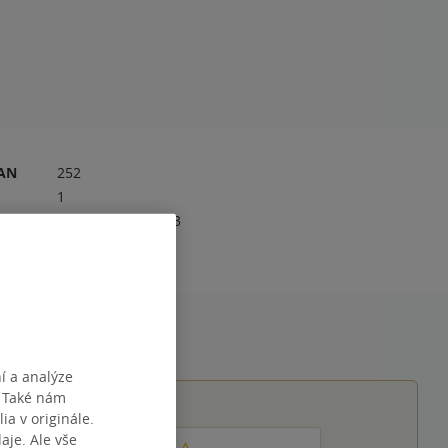
RAN
252
1
978-0-00-844737-3
í a analýze
. Také nám
ia v originále.
je. Ale vše