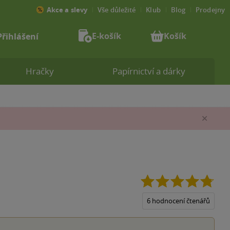
Akce a slevy
Vše důležité
Klub
Blog
Prodejny
E-košík
Košík
Přihlášení
Hračky
Papírnictví a dárky
Zav
4.8
z
5
6 hodnocení čtenářů
hvěz