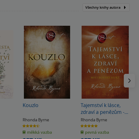
Všechny knihy autora
Následu
Kouzlo
Tajemství k lásce,
zdraví a penězům -
Mistrovský kurz
Rhonda Byrne
Rhonda Byrne
4.4
5.0
z
z
měkká vazba
pevná vazba
5
5
hvězdiček
hvězdiček