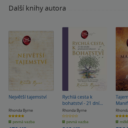
Další knihy autora
Největší tajemství
Rychlá cesta k
Tajem
bohatství - 21 dní
Manif
návyků přitahujících
Rhonda Byrne
Rhonda Byrne
Rhonda
bohatství
4.8
0.0
5.0
z
z
z
pevná vazba
pevná vazba
měkk
5
5
5
hvězdiček
hvězdiček
hvězdiče