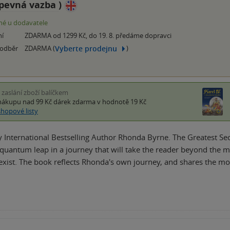
pevná vazba
)
é u dodavatele
ní
ZDARMA od 1299 Kč, do 19. 8. předáme dopravci
Vyberte prodejnu
 odběr
ZDARMA (
)
i zaslání zboží balíčkem
nákupu nad 99 Kč
dárek zdarma
v hodnotě 19 Kč
shopové listy
International Bestselling Author Rhonda Byrne. The Greatest Se
 quantum leap in a journey that will take the reader beyond the ma
s exist. The book reflects Rhonda's own journey, and shares the m