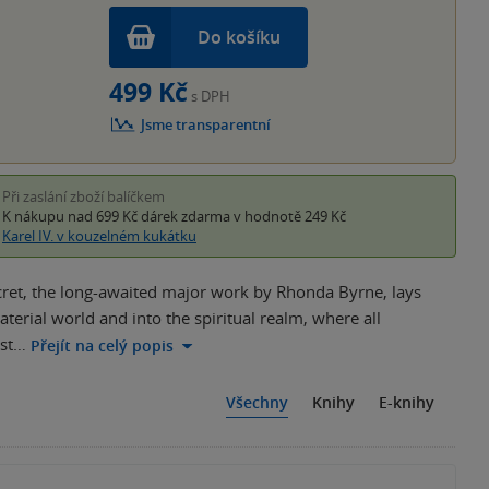
Do košíku
499 Kč
s DPH
Jsme transparentní
Při zaslání zboží balíčkem
K nákupu nad 699 Kč
dárek zdarma
v hodnotě 249 Kč
Karel IV. v kouzelném kukátku
cret, the long-awaited major work by Rhonda Byrne, lays
terial world and into the spiritual realm, where all
ost…
Přejít na celý popis
Všechny
Knihy
E-knihy