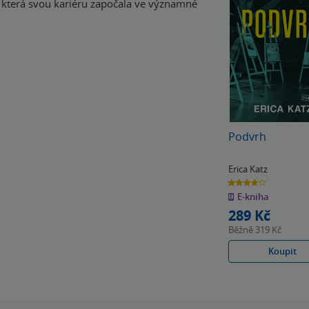
, která svou kariéru započala ve významné
Podvrh
Erica Katz
3.7
z
E-kniha
5
hvězdiček
289 Kč
Běžně
319 Kč
Koupit