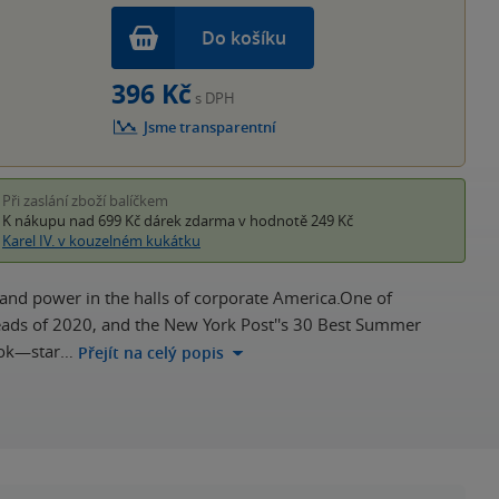
Do košíku
396 Kč
s DPH
Jsme transparentní
Při zaslání zboží balíčkem
K nákupu nad 699 Kč
dárek zdarma
v hodnotě 249 Kč
Karel IV. v kouzelném kukátku
 and power in the halls of corporate America.One of
eads of 2020, and the New York Post''s 30 Best Summer
book—star…
Přejít na celý popis