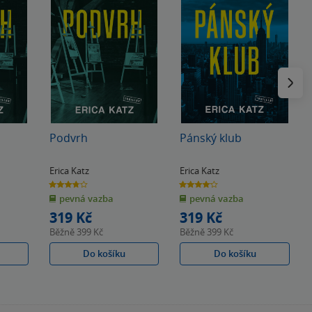
Následu
Podvrh
Pánský klub
Erica Katz
Erica Katz
3.7
4.1
z
z
pevná vazba
pevná vazba
5
5
hvězdiček
hvězdiček
319 Kč
319 Kč
Běžně
399 Kč
Běžně
399 Kč
Do košíku
Do košíku