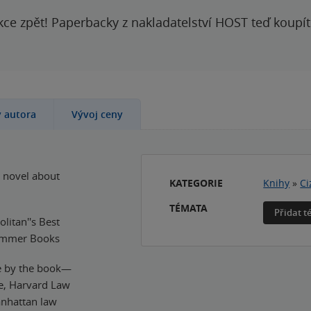
kce zpět! Paperbacky z nakladatelství HOST teď koupí
y autora
Vývoj ceny
t novel about
KATEGORIE
Knihy
»
Ci
TÉMATA
Přidat 
litan''s Best
Summer Books
fe by the book—
ge, Harvard Law
anhattan law