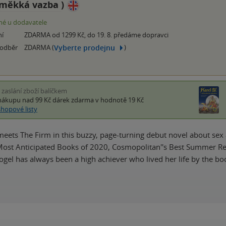
měkká vazba
)
é u dodavatele
ní
ZDARMA od 1299 Kč, do 19. 8. předáme dopravci
Vyberte prodejnu
 odběr
ZDARMA (
)
i zaslání zboží balíčkem
nákupu nad 99 Kč
dárek zdarma
v hodnotě 19 Kč
shopové listy
meets The Firm in this buzzy, page-turning debut novel about sex
Most Anticipated Books of 2020, Cosmopolitan''s Best Summer R
gel has always been a high achiever who lived her life by the 