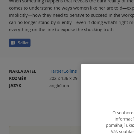
When something happens that reveals the dark reality of the 
comes to understand the ways women like her are told—expl
implicitly—how they need to behave to succeed in the workp
can no longer stand by silently—even if doing what’s right m
everything on the line to expose the shocking truth.
Sdílet
NAKLADATEL
HarperCollins
VA
ROZMĚR
202 x 136 x 29
HM
JAZYK
angličtina
IS
O souborec
informací
pomáhají ukazo
Váš souhla