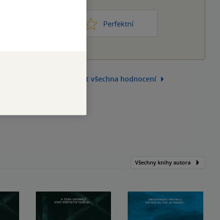
1
2
3
4
5
ic moc
Perfektní
Zobrazit všechna hodnocení
Všechny knihy autora