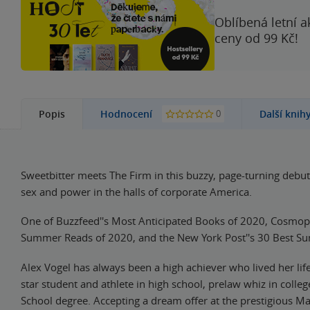
Oblíbená letní a
ceny od 99 Kč!
0
Popis
Hodnocení
Další knih
Sweetbitter meets The Firm in this buzzy, page-turning debu
sex and power in the halls of corporate America.
One of Buzzfeed''s Most Anticipated Books of 2020, Cosmopo
Summer Reads of 2020, and the New York Post''s 30 Best 
Alex Vogel has always been a high achiever who lived her li
star student and athlete in high school, prelaw whiz in colle
School degree. Accepting a dream offer at the prestigious M