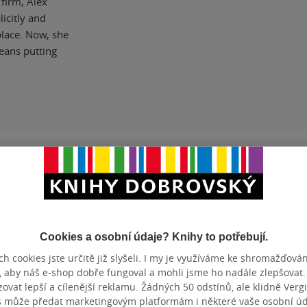
firm, Alex
icitly and
lace. Now, she
eans putting
ZBA
měkká vazba
POČET ST
OTNOST
304 g
DATUM VY
BN
978-0-06-296149-5
EAN
Cookies a osobní údaje? Knihy to potřebují.
h cookies jste určitě již slyšeli. I my je využíváme ke shromažďován
Hodnocení a recenze čtenářů
, aby náš e-shop dobře fungoval a mohli jsme ho nadále zlepšovat
vat lepší a cílenější reklamu. Žádných 50 odstínů, ale klidně Vergil
s může předat marketingovým platformám i některé vaše osobní úda