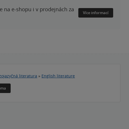
te na e-shopu i v prodejnách za
Více informací
zojazyčná literatura
»
English literature
téma