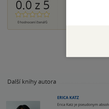
0.0
z
5
0×
5 hvězdiček
0×
4 hvězdičky
0×
3 hvězdičky
0×
2 hvězdičky
0×
0
hodnocení čtenářů
1 hvezdička
Další knihy autora
ERICA KATZ
Erica Katz je pseudonym absol