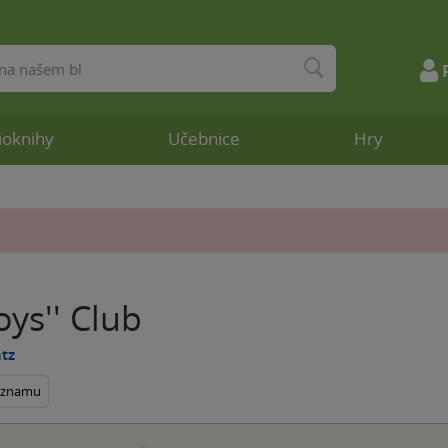
ioknihy
Učebnice
Hry
ys'' Club
atz
seznamu