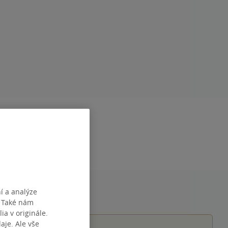
RAN
416
DÁNÍ
18.05.2021
9780062961495
í a analýze
. Také nám
ia v originále.
je. Ale vše