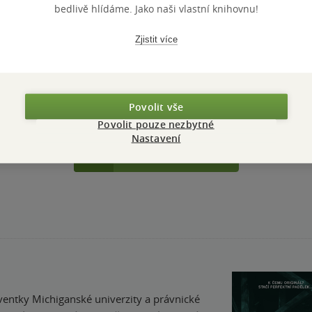
bedlivě hlídáme. Jako naši vlastní knihovnu!
PŘIDEJTE SVÉ HODNOCENÍ KNIHY
N
Zjistit více
Povolit vše
Povolit pouze nezbytné
Nastavení
Přidat hodnocení
ventky Michiganské univerzity a právnické