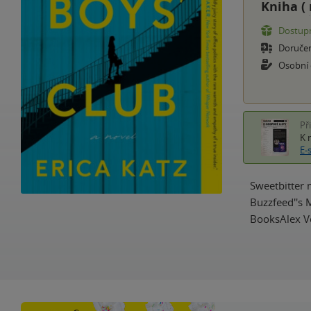
Kniha (
Dostupn
Doruče
Osobní
Př
K 
E-
Sweetbitter 
Buzzfeed''s 
BooksAlex Vo