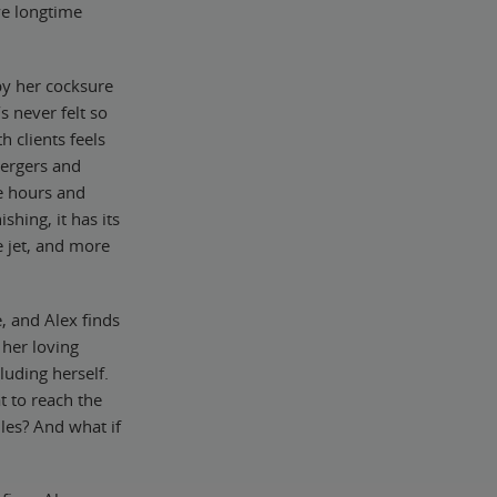
ve longtime
by her cocksure
s never felt so
 clients feels
Mergers and
le hours and
shing, it has its
te jet, and more
, and Alex finds
her loving
luding herself.
t to reach the
les? And what if