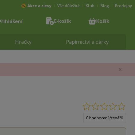
Akce a slevy
Vše důležité
Klub
Blog
Prodejny
E-košík
Košík
Přihlášení
Hračky
Papírnictví a dárky
Zav
0.0
z
5
0 hodnocení čtenářů
hvěz