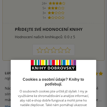
24×
4 hvězdičky
5×
3 hvězdičky
3×
2 hvězdičky
1×
1 hvezdička
PŘIDEJTE SVÉ HODNOCENÍ KNIHY
Hodnocení našich knihkupců: 0.0 z 5
1
2
3
4
5
LUCIE ŘÍHOVÁ
registrovaný uživatel
Cookies a osobní údaje? Knihy to
potřebují.
Nádherná, i když smutná knížka. Na poprvé to byl hodně
O souborech cookies jste určitě již slyšeli. I my je
silný zážitek. Jak už jsem někde v komentáři zmiňovala,
využíváme ke shromažďování a analýze informací,
mám ráda knihy o válce, pokud nerozebírají jen boje, ale v
aby náš e-shop dobře fungoval a mohli jsme ho
nadále zlepšovat. Také nám pomáhají ukazovat
popředí stojí lidský příběh a válka je trošku v pozdí. Viděla
Přečíst
více