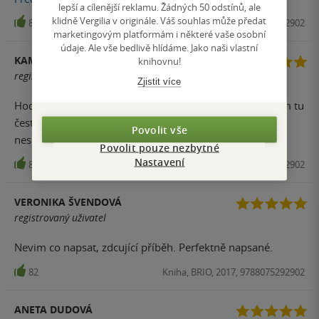
lepší a cílenější reklamu. Žádných 50 odstínů, ale
jsem i film, který je myslím dost povedený.
klidně Vergilia v originále. Váš souhlas může předat
88
Kniha, BRIO, 2017, 9788075292902
marketingovým platformám i některé vaše osobní
údaje. Ale vše bedlivě hlídáme. Jako naši vlastní
KAMILA
knihovnu!
registrovaný uživatel
Zjistit více
Hodně smutná knížka, ale perfektně napsaná. Měla jsem tu
čest, setkat se s autorem letos na Veletrhu knih. Byl
Povolit vše
neskutečně příjemný. Píše skvěle.
Povolit pouze nezbytné
Nastavení
84
Kniha, BRIO, 2017, 9788075292902
VERONIKA ŠVENDOVÁ
registrovaný uživatel
Nevim co napsat, zdcující příběh. Perfektně napsané.
82
Kniha, BRIO, 2017, 9788075292902
ANETA DUDOVÁ