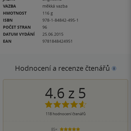
VAZBA
měkká vazba
HMOTNOST
116 g
ISBN
978-1-84842-495-1
POČET STRAN
96
DATUM VYDÁNÍ
25.06.2015
EAN
9781848424951
Hodnocení a recenze čtenářů
4.6
z
5
118
hodnocení čtenářů
85×
5 hvězdiček