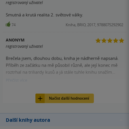
registrovaný uživatel
Smutná a krutá realita 2. světové války.
74
Kniha, BRIO, 2017, 9788075292902
ANONYM
registrovaný uživatel
Brečela jsem, dlouhou dobu, kniha je nádherně napsaná.
Příběh ze začátku na mě působil různě, ale její konec mě
roztrhal na triliardy kusů a já stále tuhle knihu snažím
rozdýchávat. Nepopsatelné dílo.
Přečíst
více
71
Kniha, BRIO, 2017, 9788075292902
Načíst další hodnocení
Další knihy autora