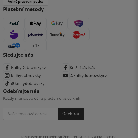
Volné pracovní pozice
Platební metody
+ 17
Sledujte nás
KnihyDobrovsky.cz
Knižní závisláci
knihydobrovsky
@knihydobrovskycz
@knihydobrovsky
Odebírejte nás
Každý měsíc společně přečteme tisíce knih
Odebírat
Tento web je chráněn službou reCAPTCHA a platí pro něj