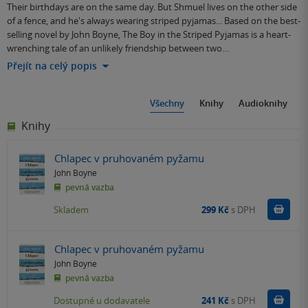
Their birthdays are on the same day. But Shmuel lives on the other side
of a fence, and he's always wearing striped pyjamas... Based on the best-
selling novel by John Boyne, The Boy in the Striped Pyjamas is a heart-
wrenching tale of an unlikely friendship between two…
Přejít na celý popis
Všechny
Knihy
Audioknihy
Knihy
Chlapec v pruhovaném pyžamu
John Boyne
pevná vazba
Do k
Skladem
299 Kč
s DPH
Chlapec v pruhovaném pyžamu
John Boyne
pevná vazba
Do k
Dostupné u dodavatele
241 Kč
s DPH