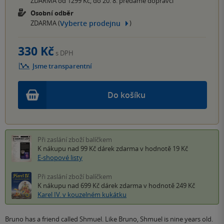
ZDARMA od 1299 Kč, do 20. 8. předáme dopravci
Osobní odběr
Vyberte prodejnu
ZDARMA (
)
330 Kč
s DPH
Jsme transparentní
Do košíku
Při zaslání zboží balíčkem
K nákupu nad 99 Kč
dárek zdarma
v hodnotě 19 Kč
E-shopové listy
Při zaslání zboží balíčkem
K nákupu nad 699 Kč
dárek zdarma
v hodnotě 249 Kč
Karel IV. v kouzelném kukátku
Bruno has a friend called Shmuel. Like Bruno, Shmuel is nine years old.