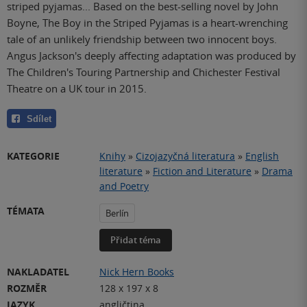
striped pyjamas... Based on the best-selling novel by John
Boyne, The Boy in the Striped Pyjamas is a heart-wrenching
tale of an unlikely friendship between two innocent boys.
Angus Jackson's deeply affecting adaptation was produced by
The Children's Touring Partnership and Chichester Festival
Theatre on a UK tour in 2015.
Sdílet
KATEGORIE
Knihy
»
Cizojazyčná literatura
»
English
literature
»
Fiction and Literature
»
Drama
and Poetry
TÉMATA
Berlín
Přidat téma
NAKLADATEL
Nick Hern Books
ROZMĚR
128 x 197 x 8
JAZYK
angličtina