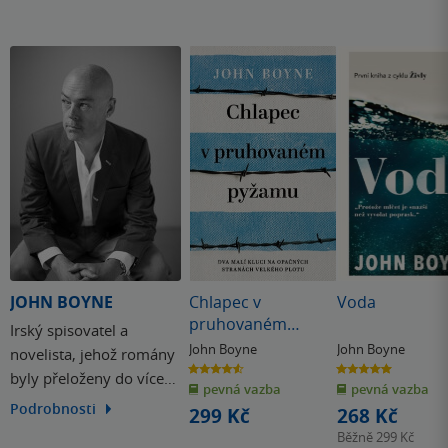
JOHN BOYNE
Chlapec v
Voda
pruhovaném
Irský spisovatel a
pyžamu
John Boyne
John Boyne
novelista, jehož romány
4.6
5.0
byly přeloženy do více
z
z
pevná vazba
pevná vazba
5
5
hvězdiček
hvězdiček
než padesáti jazyků. To je
Podrobnosti
299 Kč
268 Kč
John Boyne, autor
Běžně
299 Kč