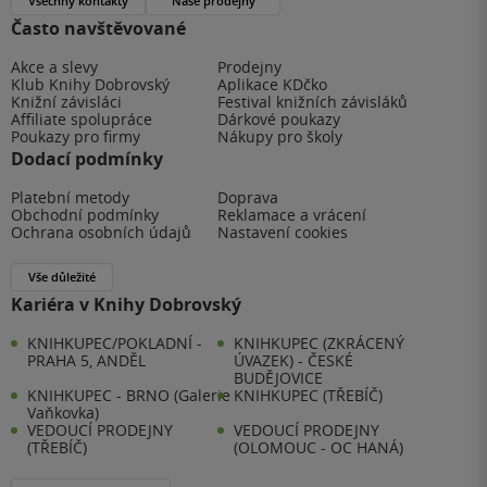
Všechny kontakty
Naše prodejny
Často navštěvované
Akce a slevy
Prodejny
Klub Knihy Dobrovský
Aplikace KDčko
Knižní závisláci
Festival knižních závisláků
Affiliate spolupráce
Dárkové poukazy
Poukazy pro firmy
Nákupy pro školy
Dodací podmínky
Platební metody
Doprava
Obchodní podmínky
Reklamace a vrácení
Ochrana osobních údajů
Nastavení cookies
Vše důležité
Kariéra v Knihy Dobrovský
KNIHKUPEC/POKLADNÍ -
KNIHKUPEC (ZKRÁCENÝ
PRAHA 5, ANDĚL
ÚVAZEK) - ČESKÉ
BUDĚJOVICE
KNIHKUPEC - BRNO (Galerie
KNIHKUPEC (TŘEBÍČ)
Vaňkovka)
VEDOUCÍ PRODEJNY
VEDOUCÍ PRODEJNY
(TŘEBÍČ)
(OLOMOUC - OC HANÁ)