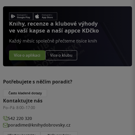
Knihy, recenze a klubové výhody
ve vaší kapse a naší appce KDčko
Každý měsíc společně přečteme tisíce knih
Více o aplikaci
Více o klubu
Potřebujete s něčím poradit?
Často kladené dotazy
Kontaktujte nás
Po–Pá:
8:00–17:00
542 220 320
poradime@knihydobrovsky.cz