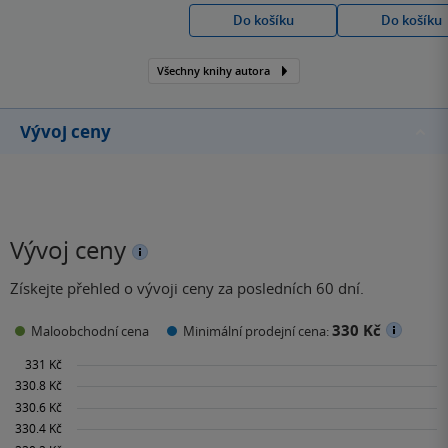
několika světových
Do košíku
Do košíku
bestsellerů a nejvíce
překládaný irský autor
Všechny knihy autora
všech dob.
Vývoj ceny
Vývoj ceny
Získejte přehled o vývoji ceny za posledních 60 dní.
330 Kč
Maloobchodní cena
Minimální prodejní cena: