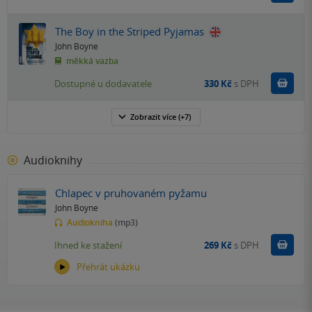
The Boy in the Striped Pyjamas
John Boyne
měkká vazba
Do k
Dostupné u dodavatele
330 Kč
s DPH
Zobrazit
více
(+7)
Audioknihy
Chlapec v pruhovaném pyžamu
John Boyne
Audiokniha
(mp3)
Koupit
Ihned ke stažení
269 Kč
s DPH
Přehrát ukázku