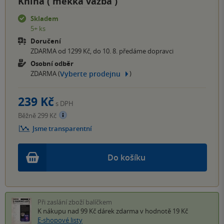
Kniha (
měkká vazba
)
Skladem
5+ ks
Doručení
ZDARMA od 1299 Kč, do 10. 8. předáme dopravci
Osobní odběr
Vyberte prodejnu
ZDARMA (
)
239 Kč
s DPH
Běžně 299 Kč
Jsme transparentní
Do košíku
Při zaslání zboží balíčkem
K nákupu nad 99 Kč
dárek zdarma
v hodnotě 19 Kč
E-shopové listy