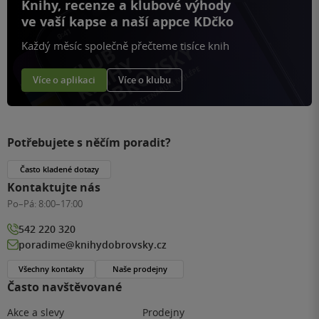
Knihy, recenze a klubové výhody
ve vaší kapse a naší appce KDčko
Každý měsíc společně přečteme tisíce knih
Více o aplikaci
Více o klubu
Potřebujete s něčím poradit?
Často kladené dotazy
Kontaktujte nás
Po–Pá:
8:00–17:00
542 220 320
poradime@knihydobrovsky.cz
Všechny kontakty
Naše prodejny
Často navštěvované
Akce a slevy
Prodejny