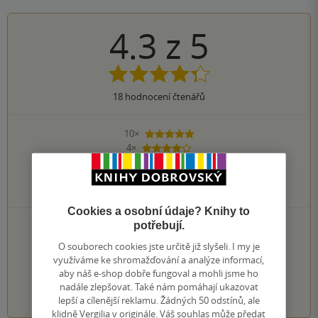
4.3
z
5
18
hodnocení čtenářů
10×
5 hvězdiček
4×
4 hvězdičky
4×
3 hvězdičky
0×
2 hvězdičky
0×
1 hvezdička
Cookies a osobní údaje? Knihy to
PŘIDEJTE SVÉ HODNOCENÍ KNIHY
potřebují.
O souborech cookies jste určitě již slyšeli. I my je
Hodnocení našich knihkupců: 0.0 z 5
využíváme ke shromažďování a analýze informací,
aby náš e-shop dobře fungoval a mohli jsme ho
1
2
3
4
5
nadále zlepšovat. Také nám pomáhají ukazovat
lepší a cílenější reklamu. Žádných 50 odstínů, ale
klidně Vergilia v originále. Váš souhlas může předat