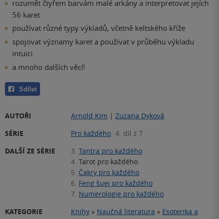
rozumět čtyřem barvám malé arkány a interpretovat jejích
56 karet
používat různé typy výkladů, včetně keltského kříže
spojovat významy karet a používat v průběhu výkladu
intuici
a mnoho dalších věcí!
Sdílet
AUTOŘI
Arnold Kim
|
Zuzana Dyková
SÉRIE
Pro každého
4. díl z 7
DALŠÍ ZE SÉRIE
3.
Tantra pro každého
4.
Tarot pro každého
5.
Čakry pro každého
6.
Feng šuej pro každého
7.
Numerologie pro každého
KATEGORIE
Knihy
»
Naučná literatura
»
Esoterika a