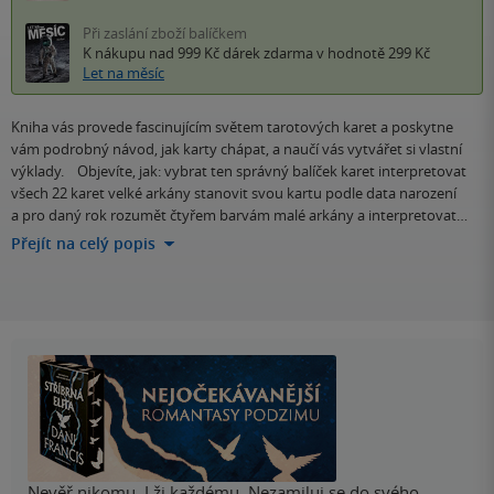
Při zaslání zboží balíčkem
K nákupu nad 999 Kč
dárek zdarma
v hodnotě 299 Kč
Let na měsíc
Kniha vás provede fascinujícím světem tarotových karet a poskytne
vám podrobný návod, jak karty chápat, a naučí vás vytvářet si vlastní
výklady. Objevíte, jak: vybrat ten správný balíček karet interpretovat
všech 22 karet velké arkány stanovit svou kartu podle data narození
a pro daný rok rozumět čtyřem barvám malé arkány a interpretovat…
Přejít na celý popis
Nevěř nikomu. Lži každému. Nezamiluj se do svého