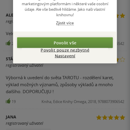
marketingovým platformám i některé vaše osobní
údaje. Ale vše bedlivě hlídáme. Jako naši vlastní
knihovnu!
ALENA VYBÍRALOVÁ
registrovaný uživatel
Zjistit více
Velmi dobře a srozumitelně napsaná
Povolit vše
20
Kniha, Edice Knihy Omega, 2018, 9788073906542
Povolit pouze nezbytné
Nastavení
STÁŇA PAVLŮ
registrovaný uživatel
Výborná k uvedení do světa TAROTU - rozdělení karet,
výklad možných významů, způsoby výkladů a mnoho
dalšího. DOPORUČUJU !
19
Kniha, Edice Knihy Omega, 2018, 9788073906542
JANA
registrovaný uživatel