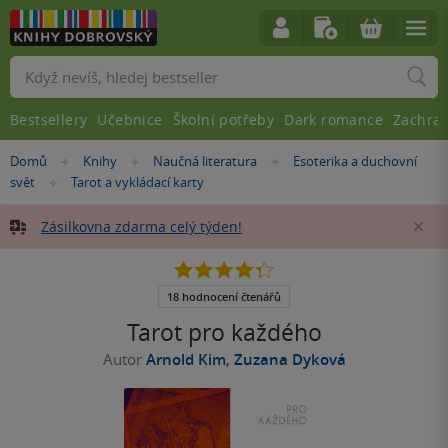
Vyhledávání
Bestsellery
Učebnice
Školní potřeby
Dark romance
Zachra
Nacházíte
Domů
Knihy
Naučná literatura
Esoterika a duchovní
»
»
»
se
svět
Tarot a vykládací karty
»
zde:
Zásilkovna zdarma celý týden!
Za
4.3
z
5
18 hodnocení čtenářů
hvězdiček
Tarot pro každého
Autor
Arnold Kim
,
Zuzana Dyková