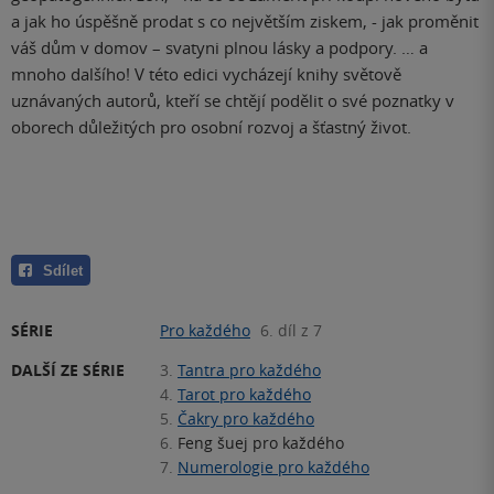
a jak ho úspěšně prodat s co největším ziskem, - jak proměnit
váš dům v domov – svatyni plnou lásky a podpory. … a
mnoho dalšího! V této edici vycházejí knihy světově
uznávaných autorů, kteří se chtějí podělit o své poznatky v
oborech důležitých pro osobní rozvoj a šťastný život.
Sdílet
SÉRIE
Pro každého
6. díl z 7
DALŠÍ ZE SÉRIE
3.
Tantra pro každého
4.
Tarot pro každého
5.
Čakry pro každého
6.
Feng šuej pro každého
7.
Numerologie pro každého