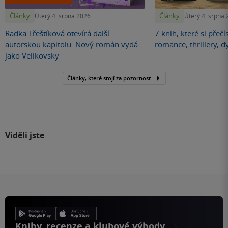
Články
Články
Úterý 4. srpna 2026
Úterý 4. srpna
Radka Třeštíková otevírá další
7 knih, které si přečí
autorskou kapitolu. Nový román vydá
romance, thrillery, d
jako Velikovsky
Články, které stojí za pozornost
Viděli jste
Knihy, recenze a klubové výhody