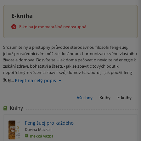
E-kniha
E-kniha je momentálně nedostupná
Srozumitelný a přístupný průvodce starodávnou filosofií feng-šuej,
jehož prostřednictvím můžete dosáhnout harmonizace svého vlastního
života a domova. Dozvíte se: - jak doma pečovat o neviditelné energie k
získání zdraví, bohatství a štěstí, - jak se zbavit citových pout k
nepotřebným věcem a zbavit svůj domov haraburdí, - jak použít feng-
šuej…
Přejít na celý popis
Všechny
Knihy
E-knihy
Knihy
Feng šuej pro každého
Davina Mackail
měkká vazba