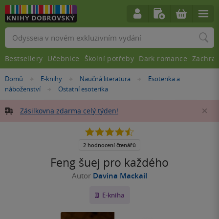
Vyhledávání
Bestsellery
Učebnice
Školní potřeby
Dark romance
Zachra
Nacházíte
Domů
E-knihy
Naučná literatura
Esoterika a
»
»
»
se
náboženství
Ostatní esoterika
»
zde:
Zásilkovna zdarma celý týden!
Za
4.5
z
5
2 hodnocení čtenářů
hvězdiček
Feng šuej pro každého
Autor
Davina Mackail
E-kniha