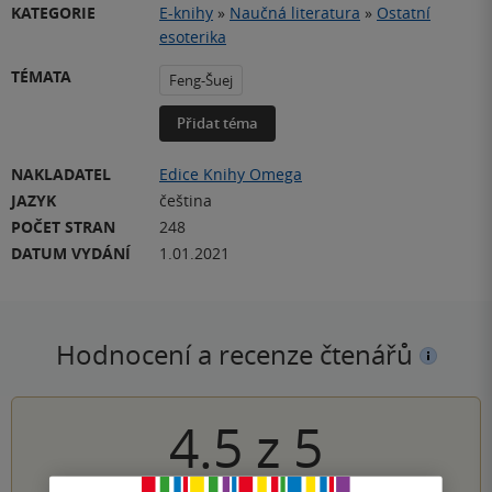
KATEGORIE
E-knihy
»
Naučná literatura
»
Ostatní
esoterika
TÉMATA
Feng-Šuej
Přidat téma
NAKLADATEL
Edice Knihy Omega
JAZYK
čeština
POČET STRAN
248
DATUM VYDÁNÍ
1.01.2021
Hodnocení a recenze čtenářů
4.5
z
5