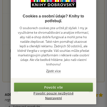
2
hodnocení čtenářů
Cookies a osobní údaje? Knihy to
1×
5 hvězdiček
potřebují.
1×
4 hvězdičky
O souborech cookies jste určitě již slyšeli. I my je
0×
3 hvězdičky
využíváme ke shromažďování a analýze informací,
0×
2 hvězdičky
aby náš e-shop dobře fungoval a mohli jsme ho
0×
1 hvezdička
nadále zlepšovat. Také nám pomáhají ukazovat
lepší a cílenější reklamu. Žádných 50 odstínů, ale
PŘIDEJTE SVÉ HODNOCENÍ PRODUKTU
klidně Vergilia v originále. Váš souhlas může předat
marketingovým platformám i některé vaše osobní
Hodnocení našich knihkupců: 0.0 z 5
údaje. Ale vše bedlivě hlídáme. Jako naši vlastní
knihovnu!
1
2
3
4
5
Zjistit více
Povolit vše
Povolit pouze nezbytné
ADÉLA ČEJKOVÁ
Nastavení
registrovaný uživatel
Zakoupil produkt