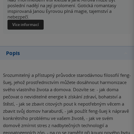
poslední nadějí na její prolomení. Gotická romantasy
inspirovaná Janou Eyrovou plná magie, tajemství a
nebezpečí.
Více informací
Popis
Srozumitelný a přístupný průvodce starodávnou filosofií feng-
šuej, jehož prostřednictvím můžete dosáhnout harmonizace
svého vlastního života a domova. Dozvíte se: - jak doma
pečovat o neviditelné energie k získání zdraví, bohatství a
štěstí, - jak se zbavit citových pout k nepotřebným věcem a
zbavit svůj domov haraburdí, - jak použít feng-šuej k nápravě
konkrétního problému ve vašem životě, - jak ve svém
domově zmírnit stres z nadbytečných technologií a
geopatogenních zón, - na co se zaměřit při koupi nového bytu