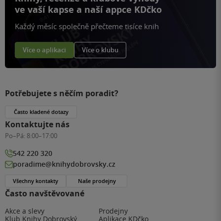
ve vaší kapse a naší appce KDčko
Každý měsíc společně přečteme tisíce knih
Více o aplikaci
Více o klubu
Potřebujete s něčím poradit?
Často kladené dotazy
Kontaktujte nás
Po–Pá:
8:00–17:00
542 220 320
poradime@knihydobrovsky.cz
Všechny kontakty
Naše prodejny
Často navštěvované
Akce a slevy
Prodejny
Klub Knihy Dobrovský
Aplikace KDčko