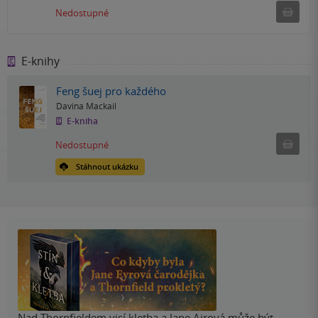
Ned
Nedostupné
E-knihy
Feng šuej pro každého
Davina Mackail
E-kniha
Nedostu
Nedostupné
Stáhnout ukázku
Nad Thornfieldem visí kletba a Jane Airová může být