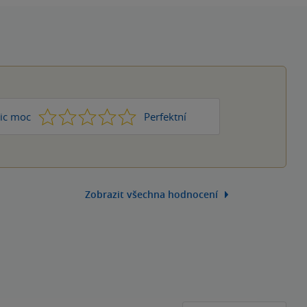
1
2
3
4
5
ic moc
Perfektní
Zobrazit všechna hodnocení