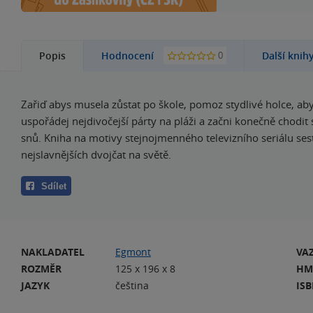
0
Popis
Hodnocení
Další knih
Zařiď abys musela zůstat po škole, pomoz stydlivé holce, aby
uspořádej nejdivočejší párty na pláži a začni konečně chodit
snů. Kniha na motivy stejnojmenného televizního seriálu ses
nejslavnějších dvojčat na světě.
Sdílet
NAKLADATEL
Egmont
VA
ROZMĚR
125 x 196 x 8
HM
JAZYK
čeština
IS