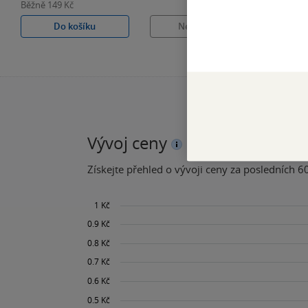
Běžně
149 Kč
Do košíku
Nedostupné
Vývoj ceny
Získejte přehled o vývoji ceny za posledních 60