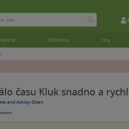
ioknihy
Učebnice
Hry
y
álo času Kluk snadno a rych
ate and Ashley Olsen
seznamu