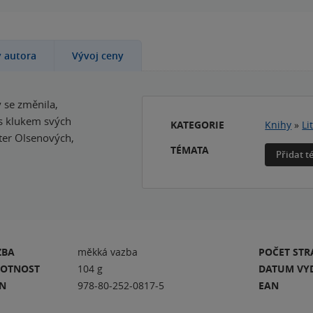
y autora
Vývoj ceny
 se změnila,
 s klukem svých
KATEGORIE
Knihy
»
Li
ter Olsenových,
TÉMATA
Přidat 
ZBA
měkká vazba
POČET ST
OTNOST
104 g
DATUM VY
BN
978-80-252-0817-5
EAN