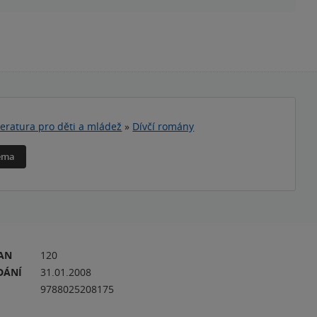
teratura pro děti a mládež
»
Dívčí romány
téma
RAN
120
DÁNÍ
31.01.2008
9788025208175