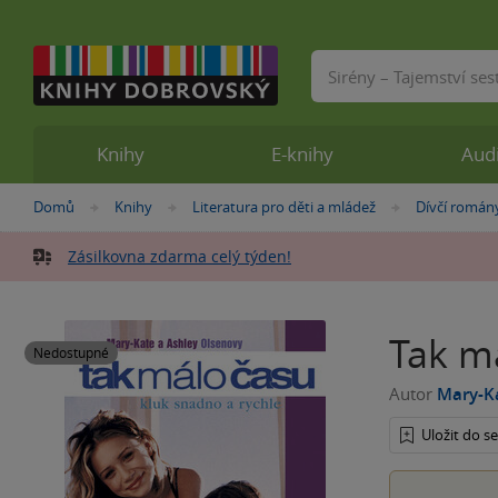
Vyhledávání
Knihy
E-knihy
Aud
Nacházíte
Domů
Knihy
Literatura pro děti a mládež
Dívčí román
»
»
»
se
zde:
Zásilkovna zdarma celý týden!
Tak m
Nedostupné
Autor
Mary-K
Uložit do 