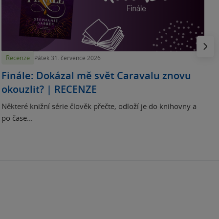
H
e
Násled
Recenze
Pátek 31. července 2026
Finále: Dokázal mě svět Caravalu znovu
okouzlit? | RECENZE
Některé knižní série člověk přečte, odloží je do knihovny a
po čase...