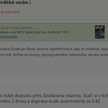
měkká vazba
)
 je vyprodaný.
i zaslání zboží balíčkem
nákupu nad 99 Kč
dárek zdarma
v hodnotě 19 Kč
shopové listy
usela zůstat po škole, pomoz stydlivé holce, aby se změnila, uspo
ch snů. Kniha na motivy stejnojmenného televizního seriálu seste
a máte dopravu přes Zásilkovnu zdarma. Stačí si v ko
 nebo Z-Boxu a doprava bude automaticky za 0 Kč.