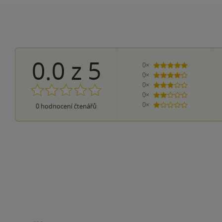
0.0
z
5
0×
5 hvězdiček
0×
4 hvězdičky
0×
3 hvězdičky
0×
2 hvězdičky
0×
0
hodnocení čtenářů
1 hvezdička