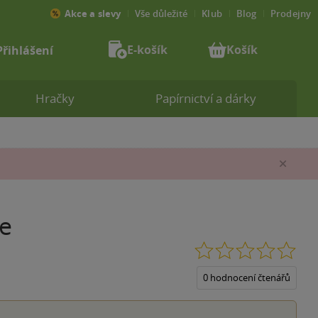
Akce a slevy
Vše důležité
Klub
Blog
Prodejny
E-košík
Košík
Přihlášení
Hračky
Papírnictví a dárky
Zav
le
0.0
z
5
0 hodnocení čtenářů
hvěz