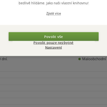
bedlivě hlídáme. Jako naši vlastní knihovnu!
Nedostupné
Nedostupné
Nedostupn
Zjistit více
Povolit vše
Povolit pouze nezbytné
Nastavení
Maloobchodní 
 dní.