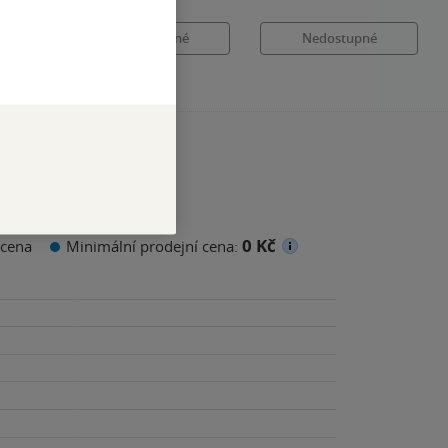
é
Nedostupné
Nedostupné
0 Kč
cena
Minimální prodejní cena: