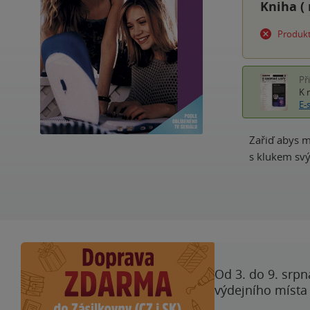
Kniha (
Produkt
Př
K 
E-
Zařiď abys m
s klukem svý
Od 3. do 9. srpn
výdejního místa