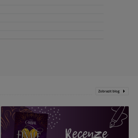
Zobrazit blog
„
p