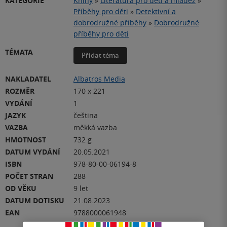
KATEGORIE
Knihy
»
Literatura pro děti a mládež
»
Příběhy pro děti
»
Detektivní a
dobrodružné příběhy
»
Dobrodružné
příběhy pro děti
TÉMATA
Přidat téma
NAKLADATEL
Albatros Media
ROZMĚR
170 x 221
VYDÁNÍ
1
JAZYK
čeština
VAZBA
měkká vazba
HMOTNOST
732 g
DATUM VYDÁNÍ
20.05.2021
ISBN
978-80-00-06194-8
POČET STRAN
288
OD VĚKU
9 let
DATUM DOTISKU
21.08.2023
EAN
9788000061948