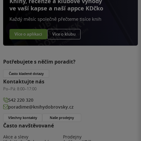
Knihy, recenze a klubové výhody
ve vaší kapse a naší appce KDčko
Každý měsíc společně přečteme tisíce knih
Více o aplikaci
Více o klubu
Potřebujete s něčím poradit?
Často kladené dotazy
Kontaktujte nás
Po–Pá:
8:00–17:00
542 220 320
poradime@knihydobrovsky.cz
Všechny kontakty
Naše prodejny
Často navštěvované
Akce a slevy
Prodejny