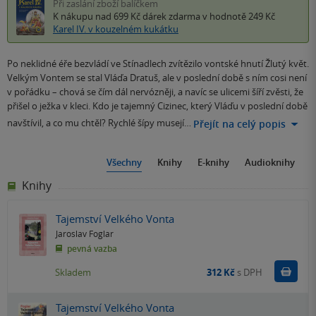
Při zaslání zboží balíčkem
K nákupu nad 699 Kč
dárek zdarma
v hodnotě 249 Kč
Karel IV. v kouzelném kukátku
Po neklidné éře bezvládí ve Stínadlech zvítězilo vontské hnutí Žlutý květ.
Velkým Vontem se stal Vláďa Dratuš, ale v poslední době s ním cosi není
v pořádku – chová se čím dál nervózněji, a navíc se ulicemi šíří zvěsti, že
přišel o ježka v kleci. Kdo je tajemný Cizinec, který Vláďu v poslední době
navštívil, a co mu chtěl? Rychlé šípy musejí…
Přejít na celý popis
Všechny
Knihy
E-knihy
Audioknihy
Knihy
Tajemství Velkého Vonta
Jaroslav Foglar
pevná vazba
Do k
Skladem
312 Kč
s DPH
Tajemství Velkého Vonta