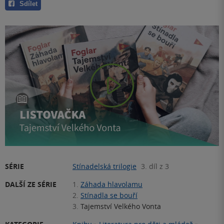
Sdílet
Play
Video
SÉRIE
Stínadelská trilogie
3. díl z 3
DALŠÍ ZE SÉRIE
1.
Záhada hlavolamu
2.
Stínadla se bouří
3.
Tajemství Velkého Vonta