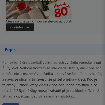
Čtení na chatu i k moři se slevou až 80 %
Více informací
Popis
Po neklidné éře bezvládí ve Stínadlech zvítězilo vontské hnutí
Žlutý květ. Velkým Vontem se stal Vláďa Dratuš, ale v poslední
době s ním cosi není v pořádku – chová se čím dál nervózněji,
a navíc se ulicemi šíří zvěsti, že přišel o ježka v kleci. Kdo je
tajemný Cizinec, který Vláďu v poslední době navštívil, a co
mu chtěl? Rychlé šípy musejí záhadě přijít na kloub dřív, než
Stínadla opět zachvátí vlna násilí a nejistoty…