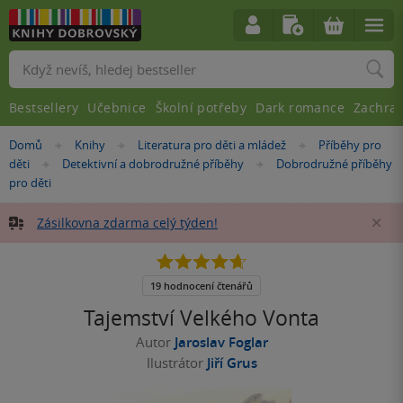
Vyhledávání
Bestsellery
Učebnice
Školní potřeby
Dark romance
Zachra
Nacházíte
Domů
Knihy
Literatura pro děti a mládež
Příběhy pro
»
»
»
se
děti
Detektivní a dobrodružné příběhy
Dobrodružné příběhy
»
»
zde:
pro děti
Zásilkovna zdarma celý týden!
Za
4.7
z
5
19 hodnocení čtenářů
hvězdiček
Tajemství Velkého Vonta
Autor
Jaroslav Foglar
Ilustrátor
Jiří Grus