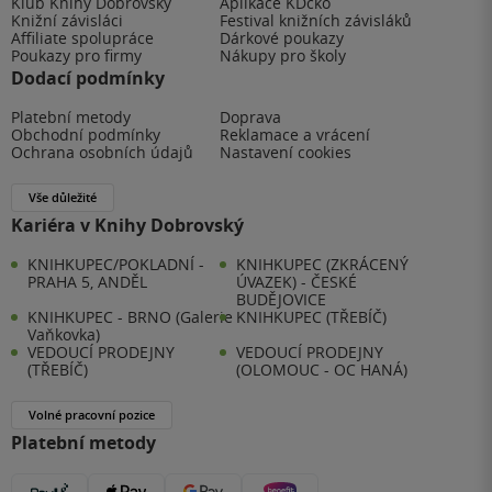
Klub Knihy Dobrovský
Aplikace KDčko
Knižní závisláci
Festival knižních závisláků
Affiliate spolupráce
Dárkové poukazy
Poukazy pro firmy
Nákupy pro školy
Dodací podmínky
Platební metody
Doprava
Obchodní podmínky
Reklamace a vrácení
Ochrana osobních údajů
Nastavení cookies
Vše důležité
Kariéra v Knihy Dobrovský
KNIHKUPEC/POKLADNÍ -
KNIHKUPEC (ZKRÁCENÝ
PRAHA 5, ANDĚL
ÚVAZEK) - ČESKÉ
BUDĚJOVICE
KNIHKUPEC - BRNO (Galerie
KNIHKUPEC (TŘEBÍČ)
Vaňkovka)
VEDOUCÍ PRODEJNY
VEDOUCÍ PRODEJNY
(TŘEBÍČ)
(OLOMOUC - OC HANÁ)
Volné pracovní pozice
Platební metody