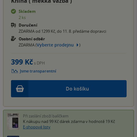
Kniha (
měkká vazba
)
Skladem
2 ks
Doručení
ZDARMA od 1299 Kč, do 11. 8. předáme dopravci
Osobní odběr
Vyberte prodejnu
ZDARMA (
)
399 Kč
s DPH
Jsme transparentní
Do košíku
Při zaslání zboží balíčkem
K nákupu nad 99 Kč
dárek zdarma
v hodnotě 19 Kč
E-shopové listy