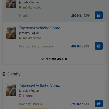
Jaroslav Foglar
měkká vazba
Do k
Skladem
399 Kč
s DPH
Tajemství Velkého Vonta
Jaroslav Foglar
měkká vazba
Do k
Dostupné u dodavatele
402 Kč
s DPH
Zobrazit
více
(+4)
E-knihy
Tajemství Velkého Vonta
Jaroslav Foglar
E-kniha
Koupit
Ihned ke stažení
299 Kč
s DPH