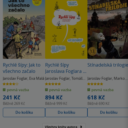
Rychlé šípy: Jak to
Rychlé šípy
Stínadelská trilogi
všechno začalo
Jaroslava Foglara a
Jana Fischera
Jaroslav Foglar
,
Eva Malá
Jaroslav Foglar
,
Tomáš
Jaroslav Foglar
,
Marko
Prokůpek
Čermák
4.0
5.0
5.0
z
z
z
pevná vazba
pevná vazba
pevná vazba
5
5
5
hvězdiček
hvězdiček
hvězdiček
241 Kč
894 Kč
618 Kč
Běžně
269 Kč
Běžně
999 Kč
Běžně
690 Kč
Do košíku
Do košíku
Do košíku
Všechny knihy autora