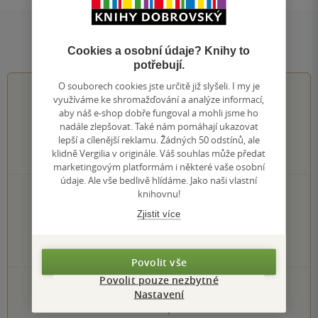
Hodnocení a recenze čtenářů
Cookies a osobní údaje? Knihy to
potřebují.
O souborech cookies jste určitě již slyšeli. I my je
4.7
z
5
využíváme ke shromažďování a analýze informací,
aby náš e-shop dobře fungoval a mohli jsme ho
nadále zlepšovat. Také nám pomáhají ukazovat
lepší a cílenější reklamu. Žádných 50 odstínů, ale
klidně Vergilia v originále. Váš souhlas může předat
19
hodnocení čtenářů
marketingovým platformám i některé vaše osobní
údaje. Ale vše bedlivě hlídáme. Jako naši vlastní
knihovnu!
15×
5 hvězdiček
3×
4 hvězdičky
Zjistit více
1×
3 hvězdičky
0×
2 hvězdičky
0×
1 hvezdička
Povolit vše
Povolit pouze nezbytné
PŘIDEJTE SVÉ HODNOCENÍ KNIHY
Nastavení
Hodnocení našich knihkupců: 0.0 z 5