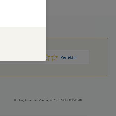
1
2
3
4
5
Nic moc
Perfektní
Kniha, Albatros Media, 2021, 9788000061948