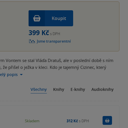
Koupit
399 Kč
s DPH
Jsme transparentní
kým Vontem se stal Vláďa Dratuš, ale v poslední době s ním
 že přišel o ježka v kleci. Kdo je tajemný Cizinec, který
celý popis
Všechny
Knihy
E-knihy
Audioknihy
Do košík
Skladem
312 Kč
s DPH