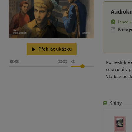
Audiokn
Ihned k
Kniha j
Přehrát ukázku
00:00
00:00
Po neklidné 
cosi není v p
Vláďu v posl
Knihy