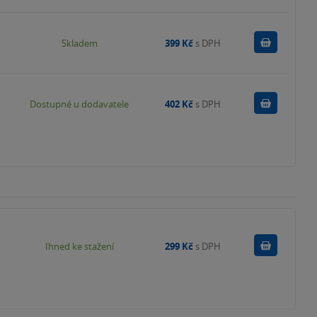
Do košík
Skladem
399 Kč
s DPH
Do košík
Dostupné u dodavatele
402 Kč
s DPH
Koupit
Ihned ke stažení
299 Kč
s DPH