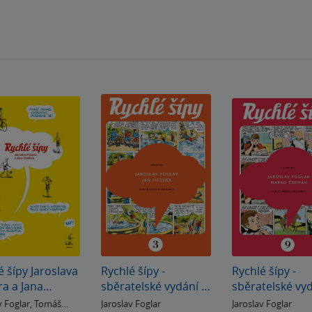
é šípy Jaroslava
Rychlé šípy -
Rychlé šípy -
ra a Jana
sběratelské vydání -
sběratelské vyd
era
3. díl
9. díl
v Foglar
,
Tomáš
Jaroslav Foglar
Jaroslav Foglar