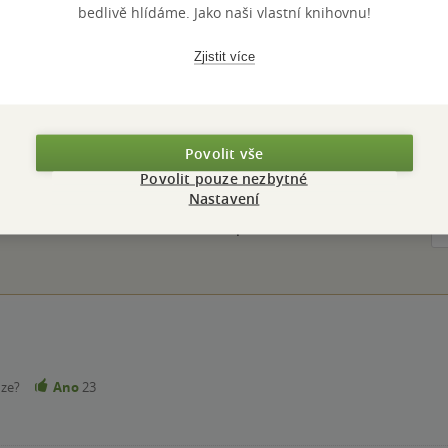
ZYK
čeština
bedlivě hlídáme. Jako naši vlastní knihovnu!
Zjistit více
Hodnocení a recenze čtenářů
Povolit vše
Povolit pouze nezbytné
k
PŘIDEJTE SVÉ HODNOCENÍ PRODUKTU
Nastavení
Hodnocení našich knihkupců: 0.0 z 5
nze?
Ano
23