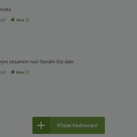
nizka
nze?
Ano
22
vým obsahem nutí čtenáře číst dále.
nze?
Ano
21
Přidat hodnocení