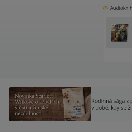
Audiokni
Rodinná sága z 
v době, kdy se ž