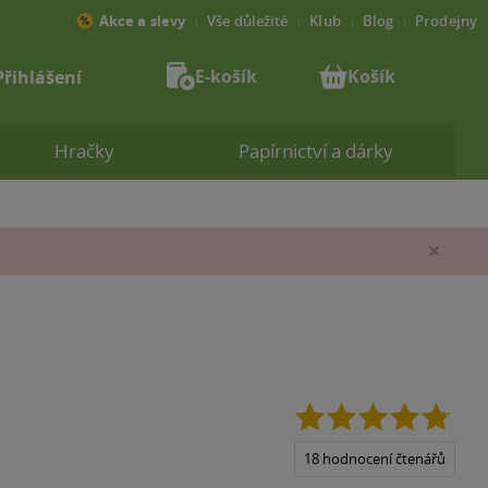
Akce a slevy
Vše důležité
Klub
Blog
Prodejny
E-košík
Košík
Přihlášení
Hračky
Papírnictví a dárky
Zav
4.8
z
5
18 hodnocení čtenářů
hvězd