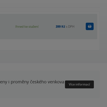
Koupit
Ihned ke stažení
399 Kč
s DPH
ženy i proměny českého venkova
Více informací