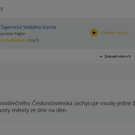
hy
Tajemství Velkého Vonta
Přehrát ukázku
Jaroslav Foglar
Audiokniha
(mp3)
Zobrazit
více
(+1)
00:00
00:00
poválečného Československa zachycuje osudy jedné 
ivoty měnily ze dne na den.