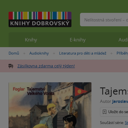
Vyhledávání
Knihy
E-knihy
Aud
Nacházíte
Domů
Audioknihy
Literatura pro děti a mládež
Příběh
»
»
»
se
zde:
Zásilkovna zdarma celý týden!
Tajem
Autor
Jarosla
Uložit do 
Součástí série:
S