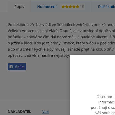
18
Popis
Hodnocení
Další kni
Po neklidné éře bezvládí ve Stínadlech zvítězilo vontské hnutí
Velkým Vontem se stal Vláďa Dratuš, ale v poslední době s n
pořádku – chová se čím dál nervózněji, a navíc se ulicemi šíří 
o ježka v kleci. Kdo je tajemný Cizinec, který Vláďu v poslední
a co mu chtěl? Rychlé šípy musejí záhadě přijít na kloub dřív,
opět zachvátí vlna násilí a nejistoty…
Sdílet
O souborec
informací
pomáhají ukazo
NAKLADATEL
Voxi
VA
Váš souhla