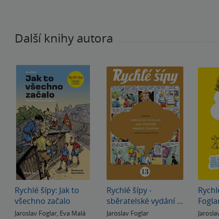
Další knihy autora
Rychlé šípy: Jak to
Rychlé šípy -
Rychl
všechno začalo
sběratelské vydání -
Fogla
13. díl
Fisch
Jaroslav Foglar
,
Eva Malá
Jaroslav Foglar
Jarosla