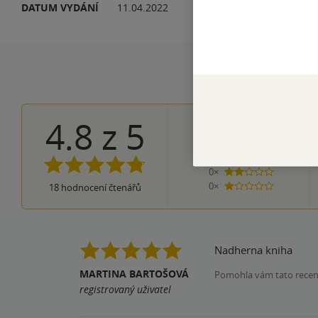
DATUM VYDÁNÍ
11.04.2022
JA
4.8
z
5
15×
5 hvězdiče
2×
4 hvězdičky
1×
3 hvězdičky
0×
2 hvězdičky
0×
18
hodnocení čtenářů
1 hvezdička
Nadherna kniha
MARTINA BARTOŠOVÁ
Pomohla vám tato rece
registrovaný uživatel