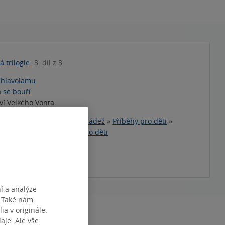
á trilogie
3. díl z 3
 hlavolamu
a se bouří
ví Velkého Vonta
y
»
Literatura pro děti a mládež
»
Příběhy pro děti
»
í a dobrodružné příběhy pro děti
téma
í a analýze
. Také nám
ia v originále.
10:12:16
je. Ale vše