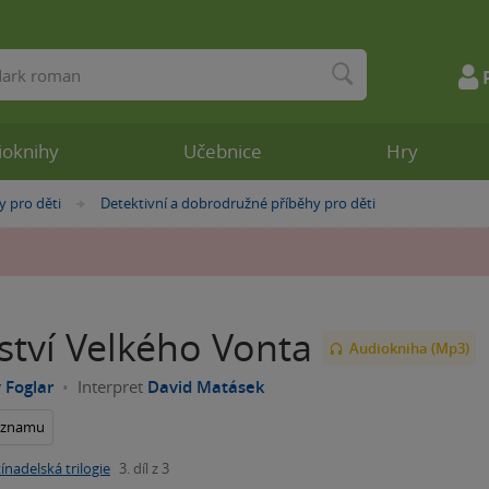
ioknihy
Učebnice
Hry
y pro děti
Detektivní a dobrodružné příběhy pro děti
»
ství Velkého Vonta
Audiokniha (Mp3)
v Foglar
Interpret
David Matásek
seznamu
tínadelská trilogie
3. díl z 3