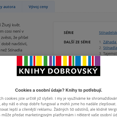
hy autora
Vývoj ceny
 Žlutý květ.
ím cosi není v
SÉRIE
Stínadelsk
zvěsti, že přišel
DALŠÍ ZE SÉRIE
1.
Záhada
 době navštívil,
2.
Stínadl
 než Stínadla
3.
Tajemst
KATEGORIE
Audioknih
Detektivn
TÉMATA
Přidat 
Cookies a osobní údaje? Knihy to potřebují.
h cookies jste určitě již slyšeli. I my je využíváme ke shromažďován
, aby náš e-shop dobře fungoval a mohli jsme ho nadále zlepšovat
vat lepší a cílenější reklamu. Žádných 50 odstínů, ale klidně Vergil
ZBA
Mp3
DÉLKA
s může předat marketingovým platformám i některé vaše osobní úda