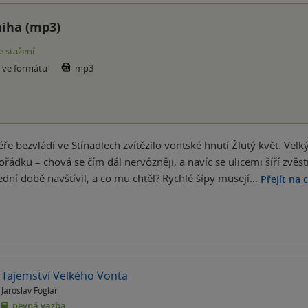
iha (mp3)
e stažení
e ve formátu
mp3
éře bezvládí ve Stínadlech zvítězilo vontské hnutí Žlutý květ. Vel
ořádku – chová se čím dál nervózněji, a navíc se ulicemi šíří zvěsti,
ední době navštívil, a co mu chtěl? Rychlé šípy musejí…
Přejít na 
Tajemství Velkého Vonta
Jaroslav Foglar
pevná vazba