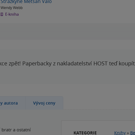
Strážkyně Metsan Valo
Wendy Webb
E-kniha
kce zpět! Paperbacky z nakladatelství HOST teď koupí
hy autora
Vývoj ceny
 bratr a ostatní
KATEGORIE
Knihy
»
Be