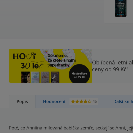
Oblíbená letní a
ceny od 99 Kč!
46
Popis
Hodnocení
Další kni
Poté, co Anniina milovaná babička zemře, setkají se Anni, její