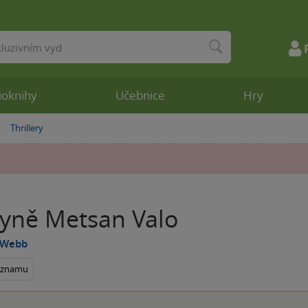
ioknihy
Učebnice
Hry
Thrillery
»
kyně Metsan Valo
 Webb
seznamu