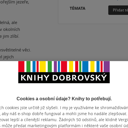
ořejším jezeře,
TÉMATA
Přidat 
elná, ale
 v okolních
 jim zlíbí.
větlitelné věci.
l jejich
nály. Při čtení
stá.
ící hlasy, v noci
raky. A když
než co
Cookies a osobní údaje? Knihy to potřebují.
uje.
h cookies jste určitě již slyšeli. I my je využíváme ke shromažďován
, aby náš e-shop dobře fungoval a mohli jsme ho nadále zlepšovat
vat lepší a cílenější reklamu. Žádných 50 odstínů, ale klidně Vergil
s může předat marketingovým platformám i některé vaše osobní úda