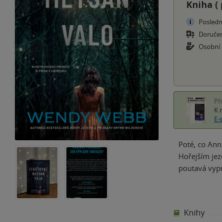
Kniha (
Posledn
Doruče
Osobní
Př
K 
E-
Poté, co Ann
Hořejším jez
poutavá vypr
Knihy