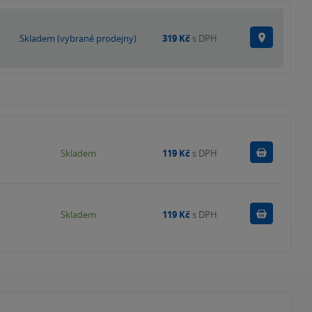
Na prode
Skladem (vybrané prodejny)
319 Kč
s DPH
Do košík
Skladem
119 Kč
s DPH
Do košík
Skladem
119 Kč
s DPH