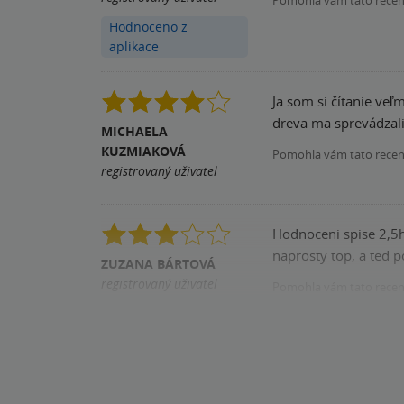
Hodnoceno z
aplikace
Ja som si čítanie ve
dreva ma sprevádzali 
MICHAELA
KUZMIAKOVÁ
Pomohla vám tato rece
registrovaný uživatel
Hodnoceni spise 2,5hv
naprosty top, a ted 
ZUZANA BÁRTOVÁ
registrovaný uživatel
Pomohla vám tato rece
Zakoupil produkt