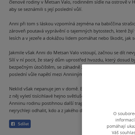
členové rodiny v Metsan Valo, rodinném sídle na ostrově v H
aby se seznámili s její poslední vůlí.
Anni při tom s láskou vzpomíná zejména na babiččina strašid
zároveň poutavá vyprávění o tajemných bytostech, které žijí
lesích a v jezeře a dokážou lidem pomáhat nebo škodit, jak se
Jakmile však Anni do Metsan Valo vstoupí, začnou se dít nevys
Sílí v ní pocit, že starý dům uprostřed hvozdu, který dosud by
bezpečným útočištěm, se záhadně změnil a vysílá varovné sig
poslední vůle napětí mezi Anniinými příbuznými značně vzrů
Neklid však nepanuje jen v domě. Blízký les rozeznívají šeptaj
z něj vyletí tisícihlavé hejno světlušek, jindy zase děsivé příz
Anniinu rodinu postihnou další tragické události, nezbývá jí 
nejrychleji odhalit, kdo a z jakého důvodu její nejbližší ohrož
O souborec
informací
Sdílet
pomáhají ukazo
Váš souhla