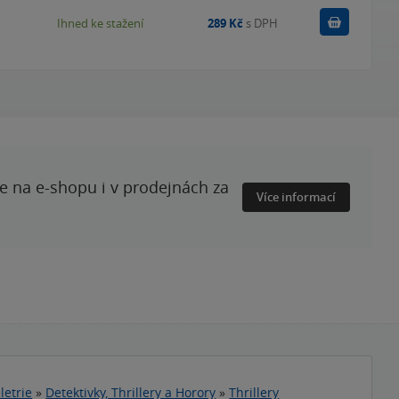
Koupit
Ihned ke stažení
289 Kč
s DPH
te na e-shopu i v prodejnách za
Více informací
letrie
»
Detektivky, Thrillery a Horory
»
Thrillery