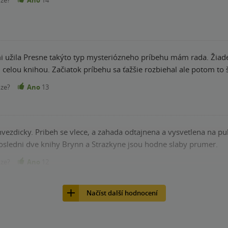
ľmi užila Presne takýto typ mysteriózneho príbehu mám rada. Žiad
celou knihou. Začiatok príbehu sa ťažšie rozbiehal ale potom to 
nze?
Ano
13
ezdicky. Pribeh se vlece, a zahada odtajnena a vysvetlena na pul
posledni dve knihy Brynn a Strazkyne jsou hodne slaby prumer.
nze?
Ano
12
Načíst další hodnocení