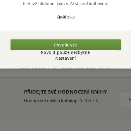
bedlivě hlídáme. Jako naši vlastní knihovnu!
ZBA
pevná vazba
POČET ST
Zjistit více
OTNOST
510 g
VYDÁNÍ
ZYK
čeština
ISBN
Povolit vše
Povolit pouze nezbytné
Nastavení
Hodnocení a recenze čtenářů
k
PŘIDEJTE SVÉ HODNOCENÍ KNIHY
N
Hodnocení našich knihkupců: 0.0 z 5