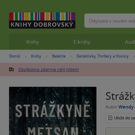
Vyhledávání
Knihy
E-knihy
Aud
Nacházíte
Domů
Knihy
Beletrie
Detektivky, Thrillery a Horory
»
»
»
se
zde:
Zásilkovna zdarma celý týden!
Stráž
Autor
Wendy
Uložit do 