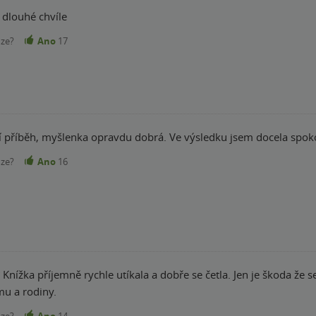
 dlouhé chvíle
nze?
Ano
17
 příběh, myšlenka opravdu dobrá. Ve výsledku jsem docela spok
nze?
Ano
16
 a dobře se četla. Jen je škoda že se autorka víc nerozepsala o Martinovi a Meri,
u a rodiny.
nze?
Ano
14