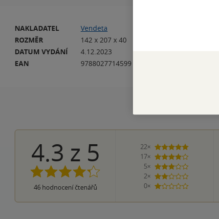
NAKLADATEL
Vendeta
VA
ROZMĚR
142 x 207 x 40
HM
DATUM VYDÁNÍ
4.12.2023
JA
EAN
9788027714599
4.3
z
5
22×
5 hvězdiče
17×
4 hvězdičky
5×
3 hvězdičky
2×
2 hvězdičky
0×
46
hodnocení čtenářů
1 hvezdička