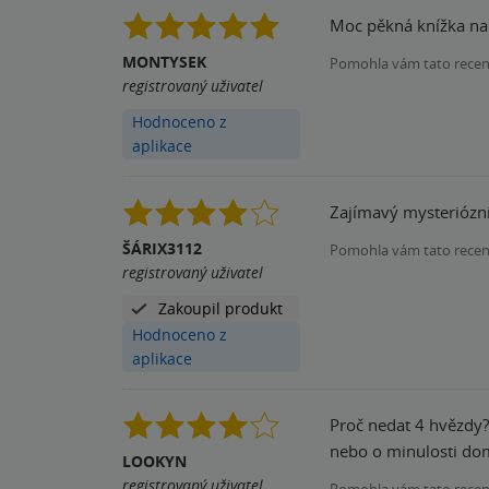
Moc pěkná knížka na
MONTYSEK
Pomohla vám tato rece
registrovaný uživatel
Hodnoceno z
aplikace
Zajímavý mysteriózní
ŠÁRIX3112
Pomohla vám tato rece
registrovaný uživatel
Zakoupil produkt
Hodnoceno z
aplikace
Proč nedat 4 hvězdy? Knížka příjemně rychle utíkala
nebo o minulosti dom
LOOKYN
registrovaný uživatel
Pomohla vám tato rece