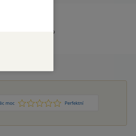
RAN
336
1
978-80-277-1459-9
1
2
3
4
5
ic moc
Perfektní