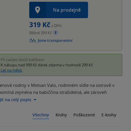
Na prodejně
319 Kč
s DPH
Běžně 399 Kč
Jsme transparentní
Při zaslání zboží balíčkem
K nákupu nad 999 Kč
dárek zdarma
v hodnotě 299 Kč
Let na měsíc
 členové rodiny v Metsan Valo, rodinném sídle na ostrově v
vzpomíná zejména na babiččina strašidelná, ale zároveň
jít na celý popis
Všechny
Knihy
Poškozené
E-knihy