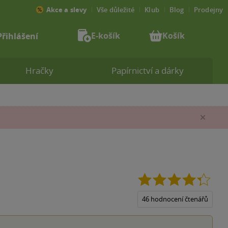
Akce a slevy
Vše důležité
Klub
Blog
Prodejny
E-košík
Košík
Přihlášení
Hračky
Papírnictví a dárky
Zav
4.3
z
5
46 hodnocení čtenářů
hvězd