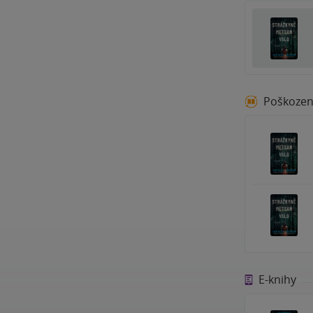
Poškoze
E-knihy