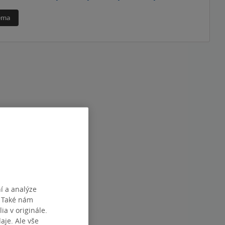
téma
í a analýze
. Také nám
ia v originále.
je. Ale vše