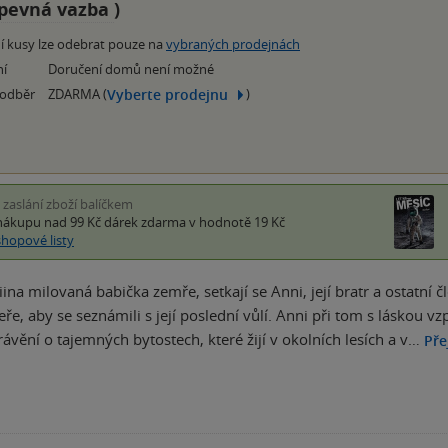
pevná vazba
)
í kusy lze odebrat pouze na
vybraných prodejnách
ní
Doručení domů není možné
Vyberte prodejnu
 odběr
ZDARMA (
)
i zaslání zboží balíčkem
nákupu nad 99 Kč
dárek zdarma
v hodnotě 19 Kč
shopové listy
iina milovaná babička zemře, setkají se Anni, její bratr a ostatní
eře, aby se seznámili s její poslední vůlí. Anni při tom s láskou 
ávění o tajemných bytostech, které žijí v okolních lesích a v…
Pře