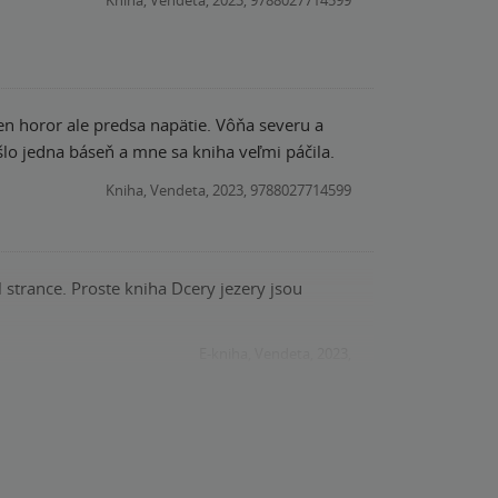
en horor ale predsa napätie. Vôňa severu a
šlo jedna báseň a mne sa kniha veľmi páčila.
Kniha, Vendeta, 2023, 9788027714599
 strance. Proste kniha Dcery jezery jsou
E-kniha, Vendeta, 2023,