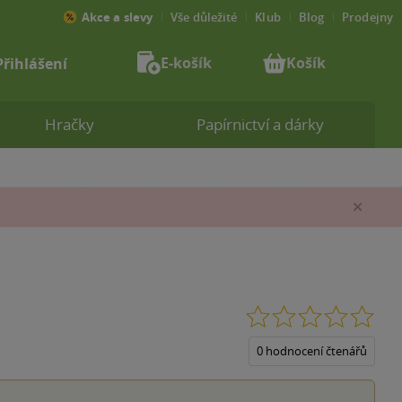
Akce a slevy
Vše důležité
Klub
Blog
Prodejny
E-košík
Košík
Přihlášení
Hračky
Papírnictví a dárky
Zav
0.0
z
5
0 hodnocení čtenářů
hvěz