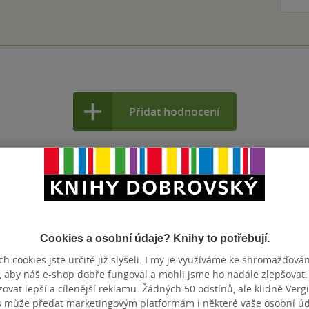
Přidat hodnocení
Cookies a osobní údaje? Knihy to potřebují.
h cookies jste určitě již slyšeli. I my je využíváme ke shromažďován
, aby náš e-shop dobře fungoval a mohli jsme ho nadále zlepšovat
vat lepší a cílenější reklamu. Žádných 50 odstínů, ale klidně Vergil
s může předat marketingovým platformám i některé vaše osobní úda