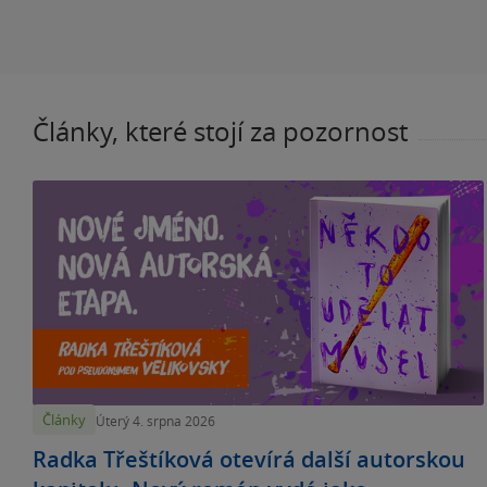
Články, které stojí za pozornost
Články
Úterý 4. srpna 2026
Radka Třeštíková otevírá další autorskou