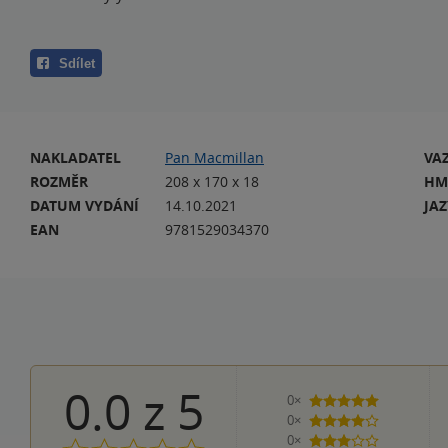
Sdílet
NAKLADATEL
Pan Macmillan
VA
ROZMĚR
208 x 170 x 18
HM
DATUM VYDÁNÍ
14.10.2021
JA
EAN
9781529034370
0.0
z
5
0×
5 hvězdiček
0×
4 hvězdičky
0×
3 hvězdičky