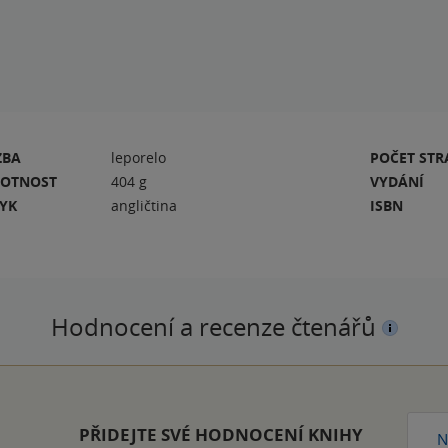
ZBA
leporelo
POČET ST
OTNOST
404 g
VYDÁNÍ
ZYK
angličtina
ISBN
Hodnocení a recenze čtenářů
PŘIDEJTE SVÉ HODNOCENÍ KNIHY
N