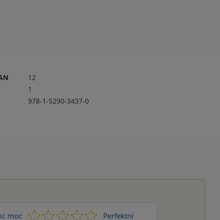
RAN
12
1
978-1-5290-3437-0
1
2
3
4
5
ic moc
Perfektní