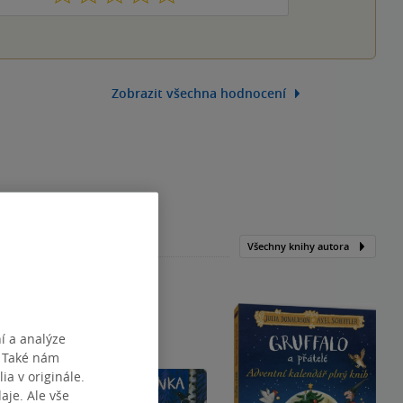
Zobrazit všechna hodnocení
Všechny knihy autora
í a analýze
. Také nám
ia v originále.
je. Ale vše