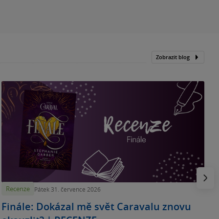
Zobrazit blog
„
p
H
e
Násled
Recenze
Pátek 31. července 2026
Finále: Dokázal mě svět Caravalu znovu