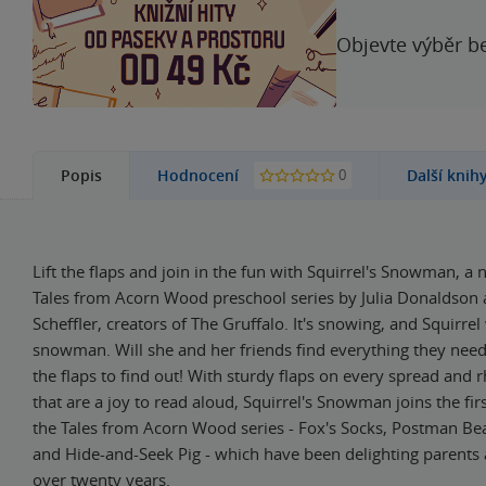
Objevte výběr be
0
Popis
Hodnocení
Další knih
Lift the flaps and join in the fun with Squirrel's Snowman, a 
Tales from Acorn Wood preschool series by Julia Donaldson 
Scheffler, creators of The Gruffalo. It's snowing, and Squirrel
snowman. Will she and her friends find everything they need 
the flaps to find out! With sturdy flaps on every spread and 
that are a joy to read aloud, Squirrel's Snowman joins the firs
the Tales from Acorn Wood series - Fox's Socks, Postman Bea
and Hide-and-Seek Pig - which have been delighting parents 
over twenty years.