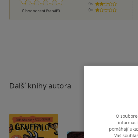
0×
2 hvězdičky
0×
0
hodnocení čtenářů
1 hvezdička
Další knihy autora
O souborec
informací
pomáhají ukazo
Váš souhla