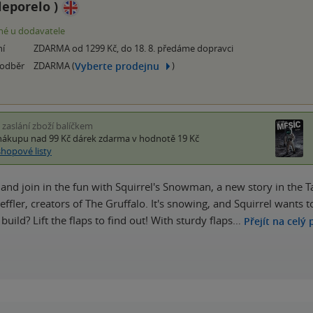
leporelo
)
é u dodavatele
ní
ZDARMA od 1299 Kč, do 18. 8. předáme dopravci
Vyberte prodejnu
 odběr
ZDARMA (
)
i zaslání zboží balíčkem
nákupu nad 99 Kč
dárek zdarma
v hodnotě 19 Kč
shopové listy
ps and join in the fun with Squirrel's Snowman, a new story in th
effler, creators of The Gruffalo. It's snowing, and Squirrel wants 
build? Lift the flaps to find out! With sturdy flaps…
Přejít na celý 