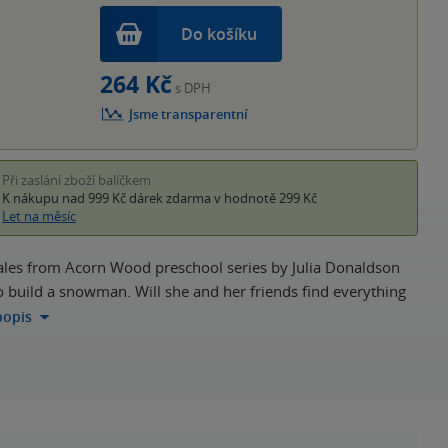
Do košíku
264 Kč
s DPH
Jsme transparentní
Při zaslání zboží balíčkem
K nákupu nad 999 Kč
dárek zdarma
v hodnotě 299 Kč
Let na měsíc
e Tales from Acorn Wood preschool series by Julia Donaldson
to build a snowman. Will she and her friends find everything
popis