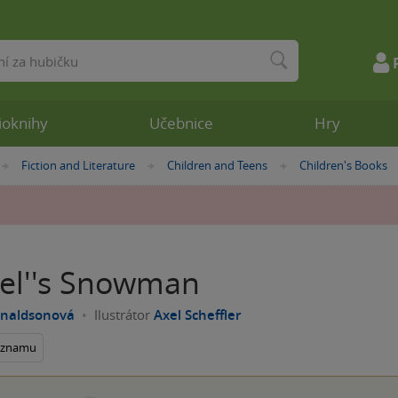
ioknihy
Učebnice
Hry
Fiction and Literature
Children and Teens
Children's Books
»
»
»
rel''s Snowman
onaldsonová
Ilustrátor
Axel Scheffler
seznamu