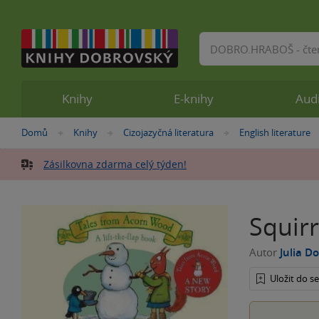
Vyhledávání
Knihy
E-knihy
Aud
Nacházíte
Domů
Knihy
Cizojazyčná literatura
English literature
»
»
»
se
zde:
Zásilkovna zdarma celý týden!
Squir
Autor
Julia D
Uložit do 