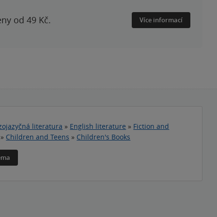
eny od 49 Kč.
Více informací
zojazyčná literatura
»
English literature
»
Fiction and
»
Children and Teens
»
Children's Books
téma