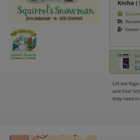
Kniha (
Dostupn
Doruče
Osobní
Př
K 
E-
Lift the fla
and Axel Sch
they need to 