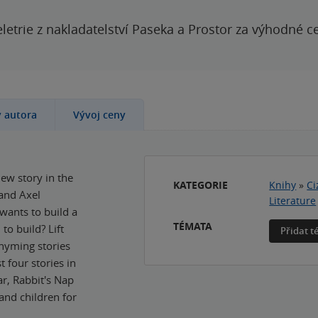
letrie z nakladatelství Paseka a Prostor za výhodné c
y autora
Vývoj ceny
new story in the
KATEGORIE
Knihy
»
Ci
and Axel
Literature
 wants to build a
TÉMATA
to build? Lift
Přidat 
rhyming stories
t four stories in
r, Rabbit's Nap
and children for