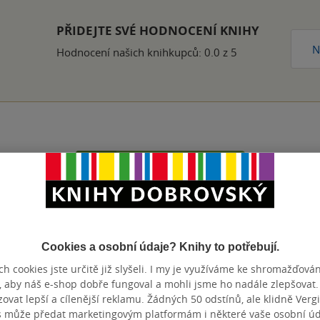
PŘIDEJTE SVÉ HODNOCENÍ KNIHY
N
Hodnocení našich knihkupců: 0.0 z 5
Přidat hodnocení
Cookies a osobní údaje? Knihy to potřebují.
h cookies jste určitě již slyšeli. I my je využíváme ke shromažďován
, aby náš e-shop dobře fungoval a mohli jsme ho nadále zlepšovat
vat lepší a cílenější reklamu. Žádných 50 odstínů, ale klidně Vergil
s může předat marketingovým platformám i některé vaše osobní úda