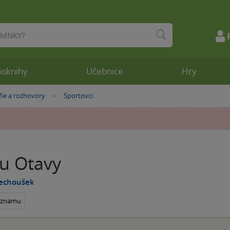
ioknihy
Učebnice
Hry
fie a rozhovory
Sportovci
»
 u Otavy
Pechoušek
seznamu