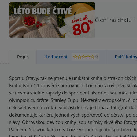
Čtení na chatu i
0
Popis
Hodnocení
Další knih
Sport u Otavy, tak se jmenuje unikátní kniha o strakonických
Knihu tvoří 14 zpovědí sportovních ikon narozených ve Strak
se nesmazatelně zapsaly do sportovní historie. Jsou mezi nim
olympionici, držitel Stanley Cupu. Některé v evropském, či 
celosvětovém měřítku. Součástí knihy je bohatá fotografická g
dokumentuje kariéru jednotlivých sportovců od dětství po d
slávy. Obrovskou devizou knihy jsou snímky skvělého fotogr
Pancera. Na svou kariéru v knize vzpomínají tito sportovci: 
lední hokej Saša Salák - lední hokej Vít Krejčí - basketbal Mir