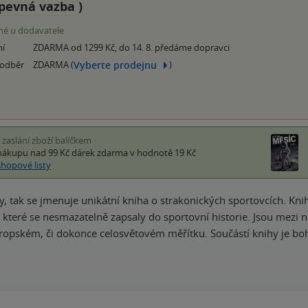
pevná vazba
)
é u dodavatele
ní
ZDARMA od 1299 Kč, do 14. 8. předáme dopravci
Vyberte prodejnu
 odběr
ZDARMA (
)
i zaslání zboží balíčkem
nákupu nad 99 Kč
dárek zdarma
v hodnotě 19 Kč
shopové listy
y, tak se jmenuje unikátní kniha o strakonických sportovcích. Kn
, které se nesmazatelně zapsaly do sportovní historie. Jsou mezi n
ropském, či dokonce celosvětovém měřítku. Součástí knihy je b