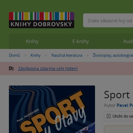
Vyhledávání
Knihy
E-knihy
Aud
Nacházíte
Domů
Knihy
Naučná literatura
Životopisy, autobiogra
»
»
»
se
zde:
Zásilkovna zdarma celý týden!
Sport
Autor
Pavel 
Uložit do 