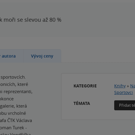
 k moři se slevou až 80 %
y autora
Vývoj ceny
 sportovcích.
onicích, které
KATEGORIE
Knihy
»
Na
i reprezentanti,
Sportovci
dokonce
TÉMATA
Přidat 
alerie, která
obu vrcholné
afa ČTK Václava
Roman Turek -
oslav Vondřička -