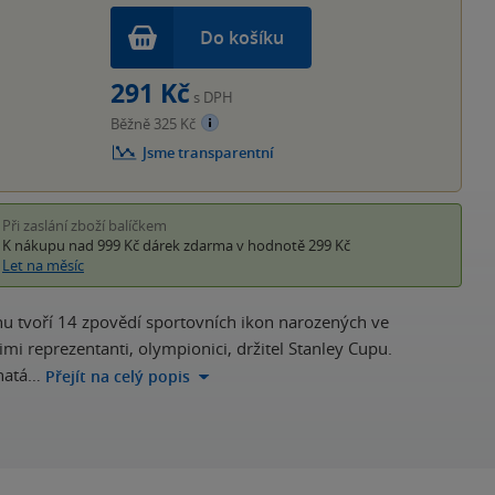
Do košíku
291 Kč
s DPH
Běžně 325 Kč
Jsme transparentní
Při zaslání zboží balíčkem
K nákupu nad 999 Kč
dárek zdarma
v hodnotě 299 Kč
Let na měsíc
ihu tvoří 14 zpovědí sportovních ikon narozených ve
imi reprezentanti, olympionici, držitel Stanley Cupu.
ohatá…
Přejít na celý popis