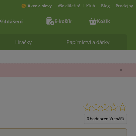
Akce a slevy
Vše důležité
Klub
Blog
Prodejny
E-košík
Košík
Přihlášení
Hračky
Papírnictví a dárky
Zav
0.0
z
5
0 hodnocení čtenářů
hvěz