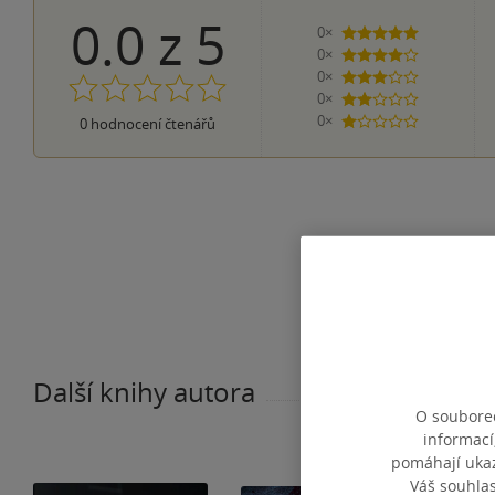
0.0
z
5
0×
5 hvězdiček
0×
4 hvězdičky
0×
3 hvězdičky
0×
2 hvězdičky
0×
0
hodnocení čtenářů
1 hvezdička
Další knihy autora
O souborec
informací
pomáhají ukazo
Váš souhla