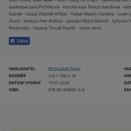
basketbal Jana Pichlíková - horská kola Tereza Vanišová - ledn
Staněk - fotbal Zdeněk Křížek - fotbal Martin Faměra - vodní 
Zloch - enduro Petr Kollros - plavání Miloš Bečvář - lyžování
Mošovský - házená Tomáš Havlík - stolní tenis
Sdílet
NAKLADATEL
Pěchoušek Pavel
VA
ROZMĚR
216 x 306 x 18
HM
DATUM VYDÁNÍ
19.07.2024
DA
ISBN
978-80-908681-6-8
EA