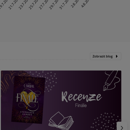
Zobrazit blog
„
p
H
e
Násled