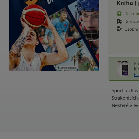
Kniha (
Dostupn
Doruče
Osobní
Př
K 
E-
Sport u Otav
Strakonicích
Některé v ev