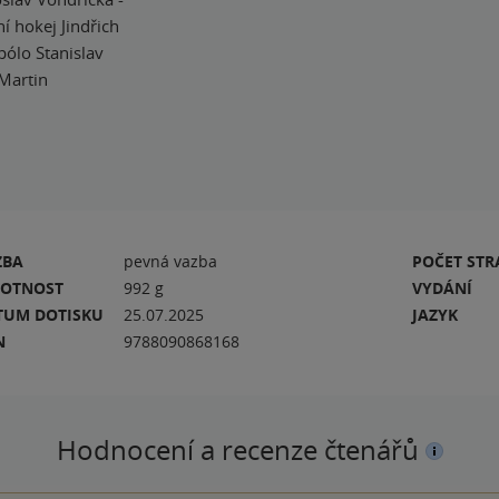
í hokej Jindřich
pólo Stanislav
 Martin
ZBA
pevná vazba
POČET ST
OTNOST
992 g
VYDÁNÍ
TUM DOTISKU
25.07.2025
JAZYK
N
9788090868168
Hodnocení a recenze čtenářů