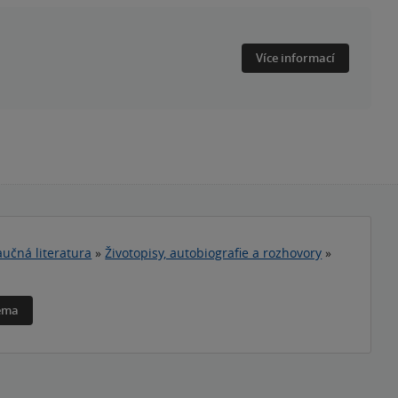
Více informací
učná literatura
»
Životopisy, autobiografie a rozhovory
»
téma