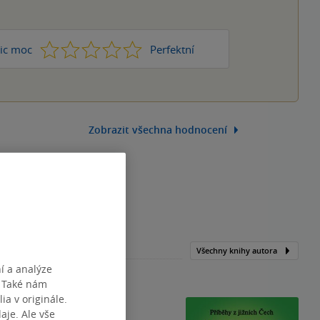
1
2
3
4
5
ic moc
Perfektní
Zobrazit všechna hodnocení
Všechny knihy autora
í a analýze
. Také nám
ia v originále.
je. Ale vše