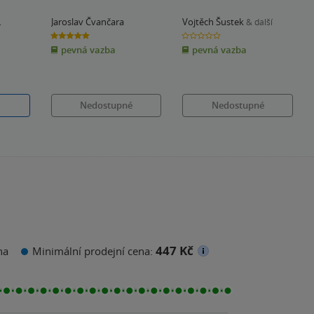
Jaroslav Čvančara
Vojtěch Šustek
& další
5.0
0.0
z
z
pevná vazba
pevná vazba
5
5
hvězdiček
hvězdiček
Nedostupné
Nedostupné
447 Kč
na
Minimální prodejní cena: