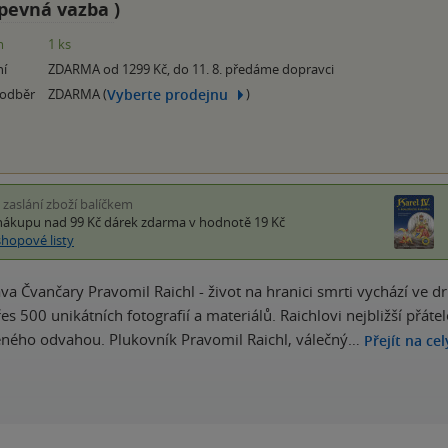
pevná vazba
)
m
1 ks
ní
ZDARMA od 1299 Kč, do 11. 8. předáme dopravci
Vyberte prodejnu
 odběr
ZDARMA (
)
i zaslání zboží balíčkem
nákupu nad 99 Kč
dárek zdarma
v hodnotě 19 Kč
shopové listy
ava Čvančary Pravomil Raichl - život na hranici smrti vychází ve 
es 500 unikátních fotografií a materiálů. Raichlovi nejbližší přátelé
ného odvahou. Plukovník Pravomil Raichl, válečný…
Přejít na ce