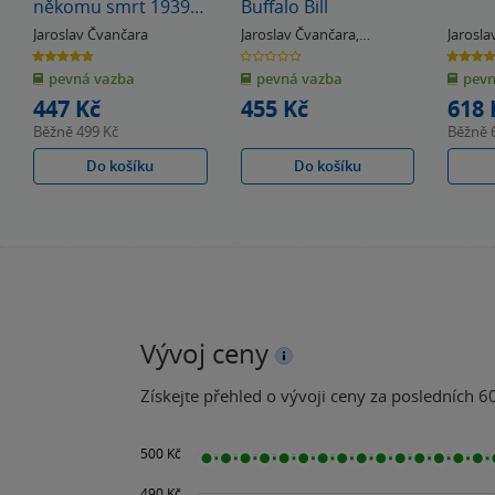
někomu smrt 1939-
Buffalo Bill
1941
Jaroslav Čvančara
Jaroslav Čvančara
,
Jarosl
Miroslav Čvančara
5.0
0.0
5.0
z
z
z
pevná vazba
pevná vazba
pevn
5
5
5
hvězdiček
hvězdiček
hvězdiče
447 Kč
455 Kč
618 
Běžně
499 Kč
Běžně
Do košíku
Do košíku
Vývoj ceny
Získejte přehled o vývoji ceny za posledních 60