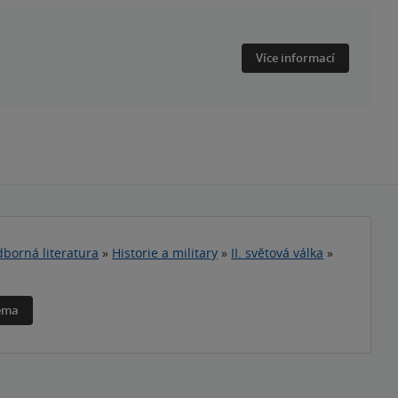
Více informací
borná literatura
»
Historie a military
»
II. světová válka
»
téma