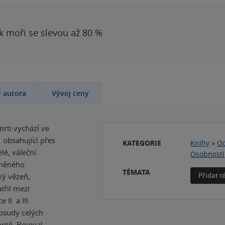
 k moři se slevou až 80 %
y autora
Vývoj ceny
mrti vychází ve
 obsahující přes
KATEGORIE
Knihy
»
Od
elé, váleční
Osobnosti
plněného
TÉMATA
Přidat 
ký vězeň,
třil mezi
II. a III.
 osudy celých
ntě. Bojoval