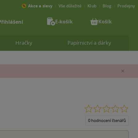
Akce a slevy
Vše důležité
Klub
Blog
Prodejny
E-košík
Košík
Přihlášení
Hračky
Papírnictví a dárky
Zav
0.0
z
5
0 hodnocení čtenářů
hvěz