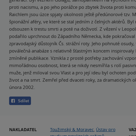
proti nacismu, a po jeho porážce po zbytek života proti kom
Raichlem jsou úzce spjaty okolnosti ještě předúnorové tzv. 
špionážní aféry, ve které se stal jedním z čelných aktérů. Byl
odsouzen k trestu smrti a poté na doživotí. Z vězení v Leop
podařilo uprchnout do Západního Německa, kde pokračoval
zpravodajský důstojník Čs. strážní roty. Jeho pohnuté osudy, 
poválečná anabáze s relativně šťastným koncem inspirovaly 
zmíněné publikace. Vznikla z prosté potřeby zachování vzp
mimořádnou osobnost, která se nikdy nesmířila s rolí pasivn
muže, jenž miloval svou Vlast a pro její ideu byl ochoten pod
život a na smrt. Zemřel před dvaceti roky, za dramatických o
února 2002.
Sdílet
NAKLADATEL
Toužimský & Moravec
,
Ústav pro
VA