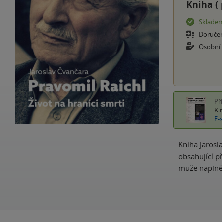
Kniha (
Sklade
Doruče
Osobní
Př
K 
E-
Kniha Jarosl
obsahující př
muže naplně