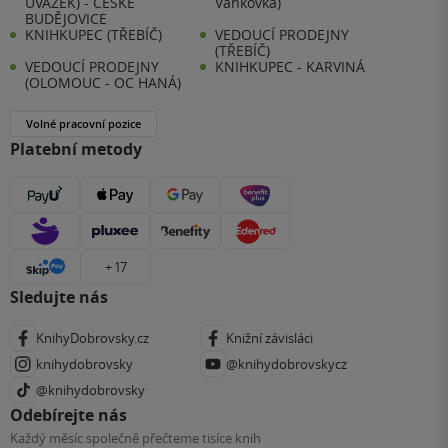
ÚVAZEK) - ČESKÉ
Vaňkovka)
BUDĚJOVICE
KNIHKUPEC (TŘEBÍČ)
VEDOUCÍ PRODEJNY
(TŘEBÍČ)
VEDOUCÍ PRODEJNY
KNIHKUPEC - KARVINÁ
(OLOMOUC - OC HANÁ)
Volné pracovní pozice
Platební metody
+ 17
Sledujte nás
KnihyDobrovsky.cz
Knižní závisláci
knihydobrovsky
@knihydobrovskycz
@knihydobrovsky
Odebírejte nás
Každý měsíc společně přečteme tisíce knih