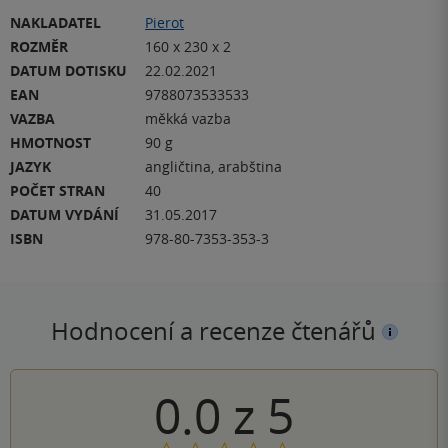
NAKLADATEL
Pierot
ROZMĚR
160 x 230 x 2
DATUM DOTISKU
22.02.2021
EAN
9788073533533
VAZBA
měkká vazba
HMOTNOST
90 g
JAZYK
angličtina, arabština
POČET STRAN
40
DATUM VYDÁNÍ
31.05.2017
ISBN
978-80-7353-353-3
Hodnocení a recenze čtenářů
0.0
z
5