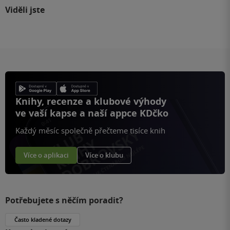
Viděli jste
Knihy, recenze a klubové výhody
ve vaší kapse a naší appce KDčko
Každý měsíc společně přečteme tisíce knih
Více o aplikaci
Více o klubu
Potřebujete s něčím poradit?
Často kladené dotazy