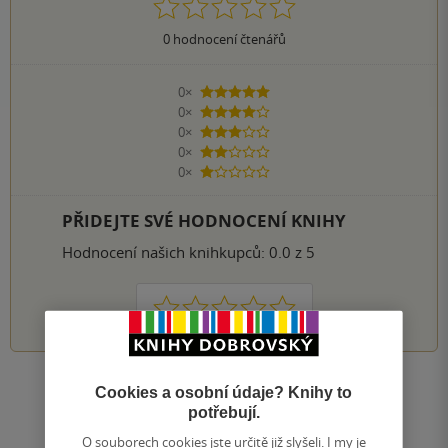
0
hodnocení čtenářů
0×
5 hvězdiček
0×
4 hvězdičky
0×
3 hvězdičky
0×
2 hvězdičky
0×
1 hvezdička
PŘIDEJTE SVÉ HODNOCENÍ KNIHY
Hodnocení našich knihkupců: 0.0 z 5
1
2
3
4
5
Zobrazit všechna hodnocení
Cookies a osobní údaje? Knihy to
potřebují.
O souborech cookies jste určitě již slyšeli. I my je