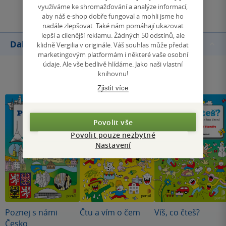
Přidat hodnocení
využíváme ke shromažďování a analýze informací,
aby náš e-shop dobře fungoval a mohli jsme ho
nadále zlepšovat. Také nám pomáhají ukazovat
lepší a cílenější reklamu. Žádných 50 odstínů, ale
Další knihy autora
klidně Vergilia v originále. Váš souhlas může předat
marketingovým platformám i některé vaše osobní
údaje. Ale vše bedlivě hlídáme. Jako naši vlastní
knihovnu!
Zjistit více
Povolit vše
Povolit pouze nezbytné
Nastavení
Poznej s námi
Čtu a vím o čem
Víš, co čteš?
Česko