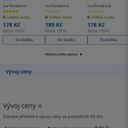
Iva Nováková
Iva Nováková
Iva Nováková
4.7
0.0
0.0
z
z
z
měkká vazba
měkká vazba
měkká vazba
5
5
5
hvězdiček
hvězdiček
hvězdiček
178 Kč
189 Kč
178 Kč
Běžně
199 Kč
Běžně
199 Kč
Běžně
199 Kč
Do košíku
Do košíku
Do košíku
Všechny knihy autora
Vývoj ceny
Vývoj ceny
Získejte přehled o vývoji ceny za posledních 60 dní.