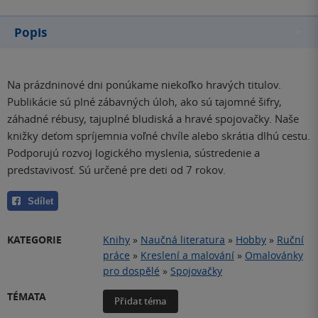
Popis
Na prázdninové dni ponúkame niekoľko hravých titulov.
Publikácie sú plné zábavných úloh, ako sú tajomné šifry,
záhadné rébusy, tajuplné bludiská a hravé spojovačky. Naše
knižky deťom spríjemnia voľné chvíle alebo skrátia dlhú cestu.
Podporujú rozvoj logického myslenia, sústredenie a
predstavivosť. Sú určené pre deti od 7 rokov.
Sdílet
KATEGORIE
Knihy
»
Naučná literatura
»
Hobby
»
Ruční
práce
»
Kreslení a malování
»
Omalovánky
pro dospělé
»
Spojovačky
TÉMATA
Přidat téma