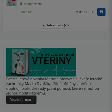
měkká vazba
Do k
Skladem
71 Kč
s DPH
Zobrazit
více
(+1)
Bestsellerová novinka Martina Moravce a lékaře letecké
záchranky Marka Dvořáka. Silné příběhy z terénu
doplňují praktické rady první pomoci, které se mohou
jednou hodit každému.
Více informací