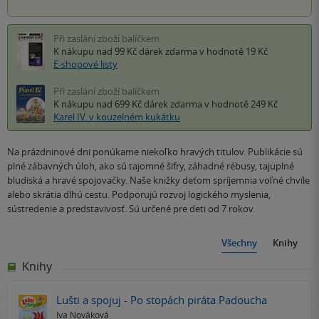
Při zaslání zboží balíčkem
K nákupu nad 99 Kč
dárek zdarma
v hodnotě 19 Kč
E-shopové listy
Při zaslání zboží balíčkem
K nákupu nad 699 Kč
dárek zdarma
v hodnotě 249 Kč
Karel IV. v kouzelném kukátku
Na prázdninové dni ponúkame niekoľko hravých titulov. Publikácie sú
plné zábavných úloh, ako sú tajomné šifry, záhadné rébusy, tajuplné
bludiská a hravé spojovačky. Naše knižky deťom spríjemnia voľné chvíle
alebo skrátia dlhú cestu. Podporujú rozvoj logického myslenia,
sústredenie a predstavivosť. Sú určené pre deti od 7 rokov.
Všechny
Knihy
Knihy
Lušti a spojuj - Po stopách piráta Padoucha
Iva Nováková