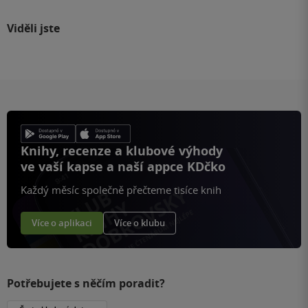
Viděli jste
Knihy, recenze a klubové výhody
ve vaší kapse a naší appce KDčko
Každý měsíc společně přečteme tisíce knih
Více o aplikaci
Více o klubu
Potřebujete s něčím poradit?