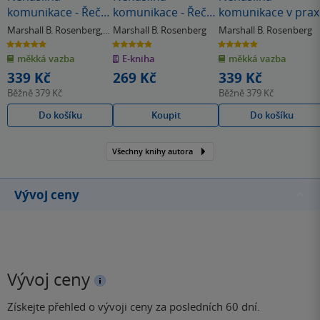
komunikace - Řeč
komunikace - Řeč
komunikace v prax
života
života
Marshall B. Rosenberg
,
Marshall B. Rosenberg
Marshall B. Rosenberg
Jonathan Rosenberg
4.9
4.9
5.0
z
z
z
měkká vazba
E-kniha
měkká vazba
5
5
5
hvězdiček
hvězdiček
hvězdiček
339 Kč
269 Kč
339 Kč
Běžně
379 Kč
Běžně
379 Kč
Do košíku
Koupit
Do košíku
Všechny knihy autora
Vývoj ceny
Vývoj ceny
Získejte přehled o vývoji ceny za posledních 60 dní.