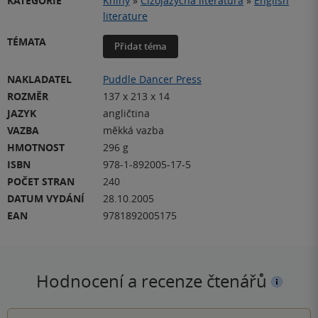
KATEGORIE
Knihy
»
Cizojazyčná literatura
»
English
literature
TÉMATA
Přidat téma
NAKLADATEL
Puddle Dancer Press
ROZMĚR
137 x 213 x 14
JAZYK
angličtina
VAZBA
měkká vazba
HMOTNOST
296 g
ISBN
978-1-892005-17-5
POČET STRAN
240
DATUM VYDÁNÍ
28.10.2005
EAN
9781892005175
Hodnocení a recenze čtenářů