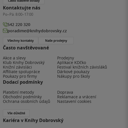
Často kladené dotazy
Kontaktujte nás
Po–Pá:
8:00–17:00
542 220 320
poradime@knihydobrovsky.cz
Všechny kontakty
Naše prodejny
Často navštěvované
Akce a slevy
Prodejny
Klub Knihy Dobrovský
Aplikace KDčko
Knižní závisláci
Festival knižních závisláků
Affiliate spolupráce
Dárkové poukazy
Poukazy pro firmy
Nákupy pro školy
Dodací podmínky
Platební metody
Doprava
Obchodní podmínky
Reklamace a vrácení
Ochrana osobních údajů
Nastavení cookies
Vše důležité
Kariéra v Knihy Dobrovský