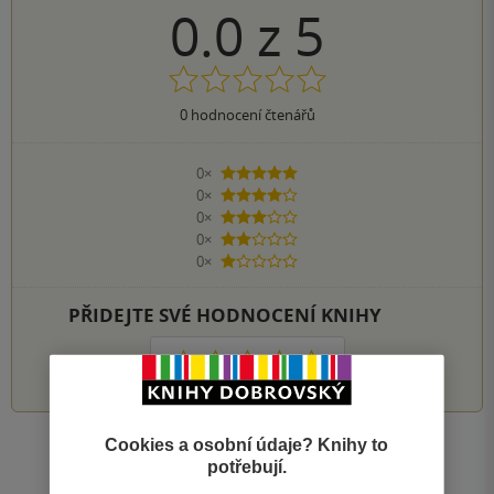
0.0
z
5
0
hodnocení čtenářů
0×
5 hvězdiček
0×
4 hvězdičky
0×
3 hvězdičky
0×
2 hvězdičky
0×
1 hvezdička
PŘIDEJTE SVÉ HODNOCENÍ KNIHY
1
2
3
4
5
Cookies a osobní údaje? Knihy to
Zobrazit všechna hodnocení
potřebují.