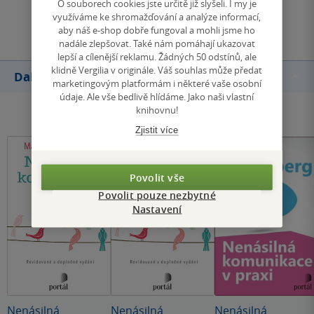
O souborech cookies jste určitě již slyšeli. I my je
Přidat hodnocení
využíváme ke shromažďování a analýze informací,
aby náš e-shop dobře fungoval a mohli jsme ho
nadále zlepšovat. Také nám pomáhají ukazovat
lepší a cílenější reklamu. Žádných 50 odstínů, ale
klidně Vergilia v originále. Váš souhlas může předat
Další knihy autora
marketingovým platformám i některé vaše osobní
údaje. Ale vše bedlivě hlídáme. Jako naši vlastní
knihovnu!
Zjistit více
Povolit vše
Povolit pouze nezbytné
Nastavení
Nenásilná
Nenásilná
Nenásilná