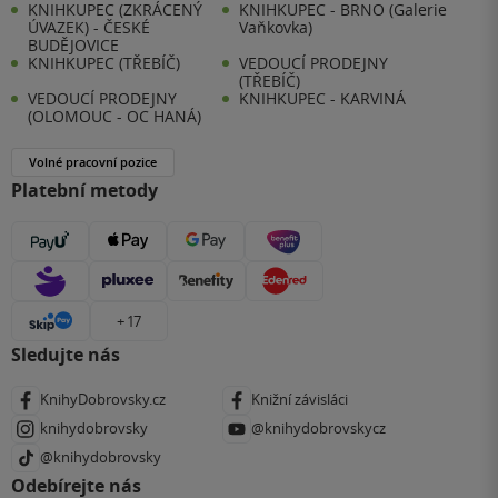
KNIHKUPEC (ZKRÁCENÝ
KNIHKUPEC - BRNO (Galerie
ÚVAZEK) - ČESKÉ
Vaňkovka)
BUDĚJOVICE
KNIHKUPEC (TŘEBÍČ)
VEDOUCÍ PRODEJNY
(TŘEBÍČ)
VEDOUCÍ PRODEJNY
KNIHKUPEC - KARVINÁ
(OLOMOUC - OC HANÁ)
Volné pracovní pozice
Platební metody
+ 17
Sledujte nás
KnihyDobrovsky.cz
Knižní závisláci
knihydobrovsky
@knihydobrovskycz
@knihydobrovsky
Odebírejte nás