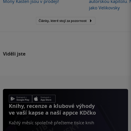
Mony Kasten jsou v prodeji!
autorskou kapitolu.
jako Velikovsky
Články, které stojí za pozornost
Viděli jste
Knihy, recenze a klubové výhody
ve vaší kapse a naší appce KDčko
Každý měsíc společně přečteme tisíce knih