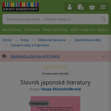
Vyhledávání
Bestsellery
Učebnice
Školní potřeby
Dark romance
Zachra
Nacházíte
Domů
Knihy
Odborná literatura
Společenské vědy
»
»
»
se
Literární vědy a lingvistika
»
zde:
Zásilkovna zdarma celý týden!
Za
0.0
z
5
0 hodnocení čtenářů
hvězdiček
Slovník japonské literatury
Autor
Vlasta Winkelhöferová
Nedostupné