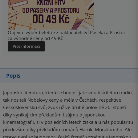
Objevte výběr beletrie z nakladatelství Paseka a Prostor
za výhodné ceny od 49 Kč.
Více informací
Popis
Japonská literatura, která se honosí jak svou tisíciletou tradicí,
tak nositeli Nobelovy ceny a měla v Čechách, respektive
Československu svůj zvuk už ve druhé polovině 20. století
díky vynikajícím překladům i zájmu o japonskou
kinematografii, si v posledních letech získala u nás popularitu
především díky překladům románů Haruki Murakamiho. Ale
teprve nyní se bude moci český čtenář seznámit s japonskou