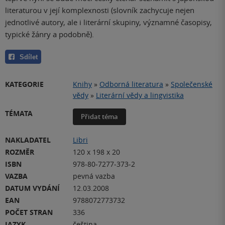
literaturou v její komplexnosti (slovník zachycuje nejen
jednotlivé autory, ale i literární skupiny, významné časopisy,
typické žánry a podobně).
Sdílet
KATEGORIE
Knihy
»
Odborná literatura
»
Společenské
vědy
»
Literární vědy a lingvistika
TÉMATA
Přidat téma
NAKLADATEL
Libri
ROZMĚR
120 x 198 x 20
ISBN
978-80-7277-373-2
VAZBA
pevná vazba
DATUM VYDÁNÍ
12.03.2008
EAN
9788072773732
POČET STRAN
336
JAZYK
čeština