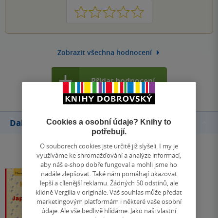
1
2
3
4
5
Zobrazit všechna hodnocení
Přidat hodnocení
Další knihy autora
Cookies a osobní údaje? Knihy to
potřebují.
O souborech cookies jste určitě již slyšeli. I my je
využíváme ke shromažďování a analýze informací,
aby náš e-shop dobře fungoval a mohli jsme ho
nadále zlepšovat. Také nám pomáhají ukazovat
lepší a cílenější reklamu. Žádných 50 odstínů, ale
klidně Vergilia v originále. Váš souhlas může předat
marketingovým platformám i některé vaše osobní
údaje. Ale vše bedlivě hlídáme. Jako naši vlastní