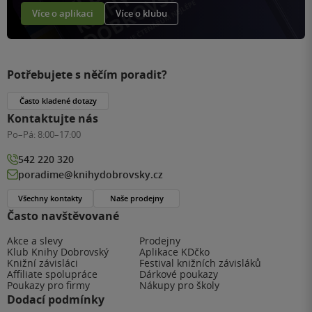
Více o aplikaci
Více o klubu
Potřebujete s něčím poradit?
Často kladené dotazy
Kontaktujte nás
Po–Pá:
8:00–17:00
542 220 320
poradime@knihydobrovsky.cz
Všechny kontakty
Naše prodejny
Často navštěvované
Akce a slevy
Prodejny
Klub Knihy Dobrovský
Aplikace KDčko
Knižní závisláci
Festival knižních závisláků
Affiliate spolupráce
Dárkové poukazy
Poukazy pro firmy
Nákupy pro školy
Dodací podmínky