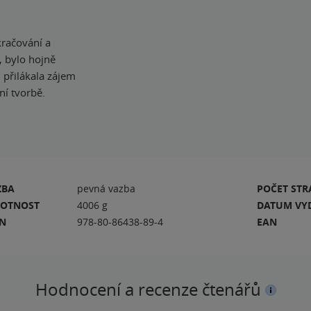
kračování a
, bylo hojně
 přilákala zájem
ní tvorbě.
ZBA
pevná vazba
POČET ST
OTNOST
4006 g
DATUM VY
BN
978-80-86438-89-4
EAN
Hodnocení a recenze čtenářů