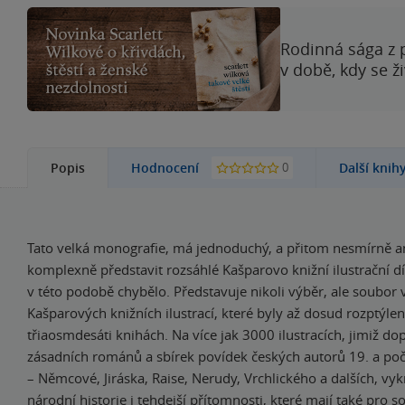
Rodinná sága z 
v době, kdy se ž
0
Popis
Hodnocení
Další knih
Tato velká monografie, má jednoduchý, a přitom nesmírně am
komplexně představit rozsáhlé Kašparovo knižní ilustrační dí
v této podobě chybělo. Představuje nikoli výběr, ale soubor 
Kašparových knižních ilustrací, které byly až dosud rozptýlen
třiaosmdesáti knihách. Na více jak 3000 ilustracích, jimiž do
zásadních románů a sbírek povídek českých autorů 19. a počá
– Němcové, Jiráska, Raise, Nerudy, Vrchlického a dalších, vyk
národní historie i tehdejší přítomnosti, které mají také pro 