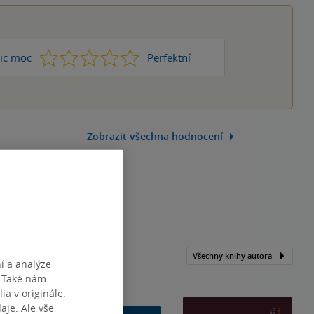
1
2
3
4
5
ic moc
Perfektní
Zobrazit všechna hodnocení
Všechny knihy autora
í a analýze
. Také nám
ia v originále.
je. Ale vše