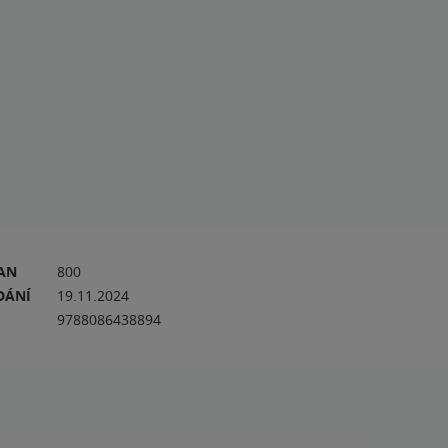
RAN
800
DÁNÍ
19.11.2024
9788086438894