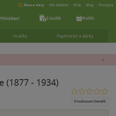
Akce a slevy
Vše důležité
Klub
Blog
Prodejny
E-košík
Košík
Přihlášení
Hračky
Papírnictví a dárky
Zav
e (1877 - 1934)
0.0
z
5
0 hodnocení čtenářů
hvěz