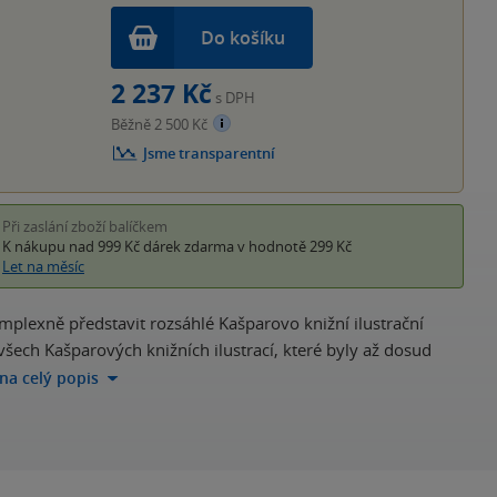
Do košíku
2 237 Kč
s DPH
Běžně 2 500 Kč
Jsme transparentní
Při zaslání zboží balíčkem
K nákupu nad 999 Kč
dárek zdarma
v hodnotě 299 Kč
Let na měsíc
mplexně představit rozsáhlé Kašparovo knižní ilustrační
všech Kašparových knižních ilustrací, které byly až dosud
 na celý popis