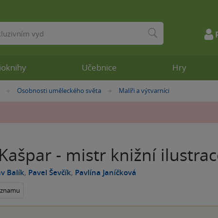
ioknihy
Učebnice
Hry
Osobnosti uměleckého světa
Malíři a výtvarníci
»
»
Kašpar - mistr knižní ilustrac
av Balík
,
Pavel Ševčík
,
Pavlína Janíčková
seznamu