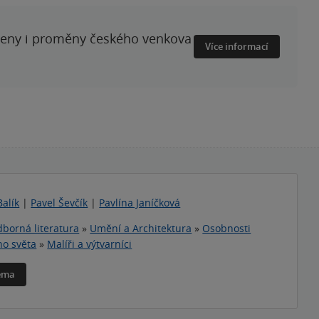
ženy i proměny českého venkova
Více informací
Balík
|
Pavel Ševčík
|
Pavlína Janíčková
borná literatura
»
Umění a Architektura
»
Osobnosti
o světa
»
Malíři a výtvarníci
téma