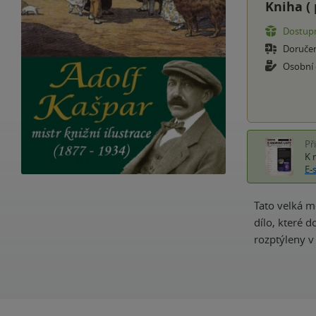
Kniha (
Dostupn
Doruče
Osobní
Př
K 
E-
Tato velká m
dílo, které 
rozptýleny v