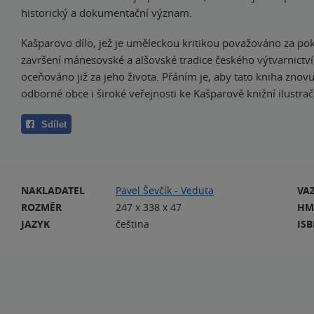
historický a dokumentační význam.
Kašparovo dílo, jež je uměleckou kritikou považováno za po
završení mánesovské a alšovské tradice českého výtvarnictví
oceňováno již za jeho života. Přáním je, aby tato kniha znovu
odborné obce i široké veřejnosti ke Kašparově knižní ilustrač
Sdílet
NAKLADATEL
Pavel Ševčík - Veduta
VA
ROZMĚR
247 x 338 x 47
HM
JAZYK
čeština
IS