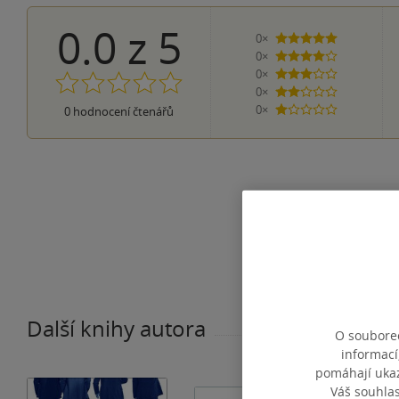
0.0
z
5
0×
5 hvězdiček
0×
4 hvězdičky
0×
3 hvězdičky
0×
2 hvězdičky
0×
0
hodnocení čtenářů
1 hvezdička
Další knihy autora
O souborec
informací
pomáhají ukazo
Váš souhla