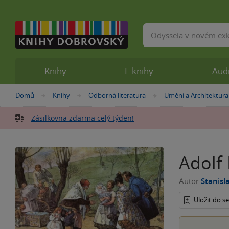
Vyhledávání
Knihy
E-knihy
Aud
Nacházíte
Domů
Knihy
Odborná literatura
Umění a Architektura
»
»
»
se
zde:
Zásilkovna zdarma celý týden!
Adolf 
Autor
Stanisl
Uložit do 