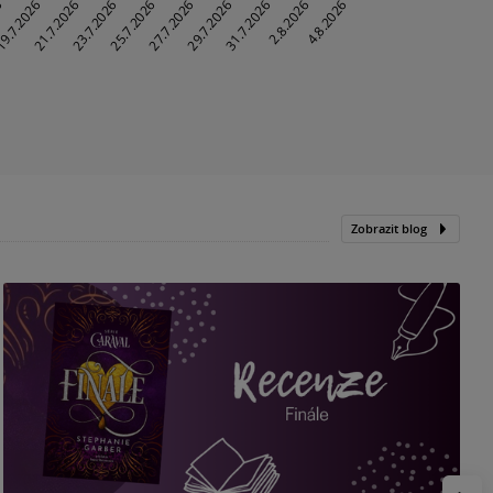
Zobrazit blog
„
p
H
e
Násled