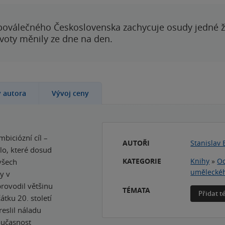
poválečného Československa zachycuje osudy jedné 
ivoty měnily ze dne na den.
y autora
Vývoj ceny
biciózní cíl –
AUTOŘI
Stanislav 
lo, které dosud
KATEGORIE
Knihy
»
Od
všech
uměleckéh
y v
provodil většinu
TÉMATA
Přidat 
tku 20. století
reslil náladu
současnost