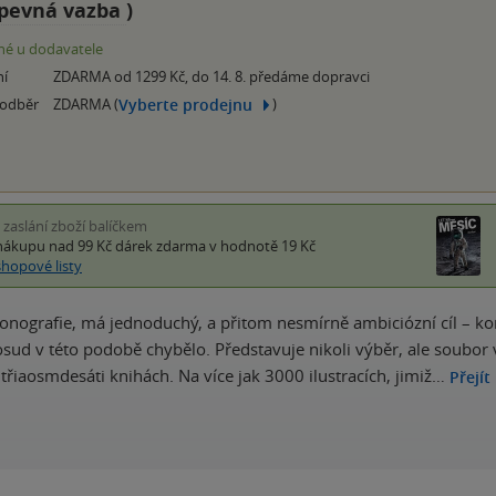
pevná vazba
)
é u dodavatele
ní
ZDARMA od 1299 Kč, do 14. 8. předáme dopravci
Vyberte prodejnu
 odběr
ZDARMA (
)
i zaslání zboží balíčkem
nákupu nad 99 Kč
dárek zdarma
v hodnotě 19 Kč
shopové listy
onografie, má jednoduchý, a přitom nesmírně ambiciózní cíl – ko
dosud v této podobě chybělo. Představuje nikoli výběr, ale soubor 
 třiaosmdesáti knihách. Na více jak 3000 ilustracích, jimiž…
Přejít