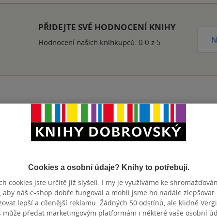
PŘIDEJTE SVÉ HODNOCENÍ KNIHY
N
Hodnocení našich knihkupců: 0.0 z 5
Přidat hodnocení
Cookies a osobní údaje? Knihy to potřebují.
h cookies jste určitě již slyšeli. I my je využíváme ke shromažďován
, aby náš e-shop dobře fungoval a mohli jsme ho nadále zlepšovat
vat lepší a cílenější reklamu. Žádných 50 odstínů, ale klidně Vergil
s může předat marketingovým platformám i některé vaše osobní úda